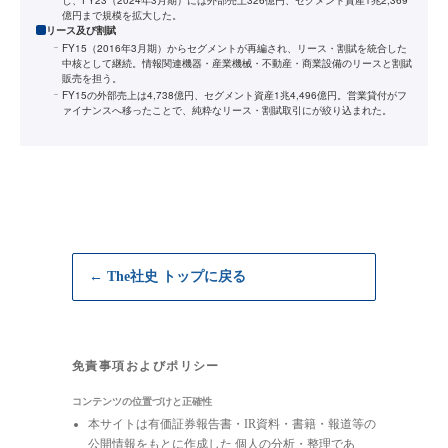
し、FY23（2024年3月期）には外部売上326億円、セグメント資産1兆2,369
億円まで規模を拡大した。
リース及び割賦
FY15（2016年3月期）からセグメントが再編され、リース・割賦を統合した
中核として継続。情報関連機器・産業機械・不動産・商業設備のリースと割賦
販売を担う。
FY15の外部売上は4,738億円、セグメント資産1兆4,496億円。営業貸付がフ
ァイナンスへ移ったことで、純粋なリース・割賦取引にが絞り込まれた。
← The社史 トップに戻る
免責事項およびポリシー
コンテンツの位置づけと正確性
本サイトは有価証券報告書・IR資料・書籍・報道等の
公開情報をもとに作成した 個人の分析・整理であ