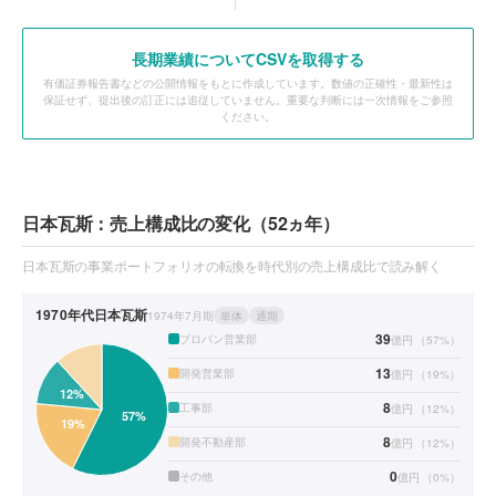
長期業績についてCSVを取得する
有価証券報告書などの公開情報をもとに作成しています。数値の正確性・最新性は
保証せず、提出後の訂正には追従していません。重要な判断には一次情報をご参照
ください。
日本瓦斯：売上構成比の変化（52ヵ年）
日本瓦斯の事業ポートフォリオの転換を時代別の売上構成比で読み解く
1970年代
日本瓦斯
1974年7月期
単体
通期
39
プロパン営業部
億円
（
57
%）
13
開発営業部
億円
（
19
%）
8
工事部
億円
（
12
%）
8
開発不動産部
億円
（
12
%）
0
その他
億円
（
0
%）