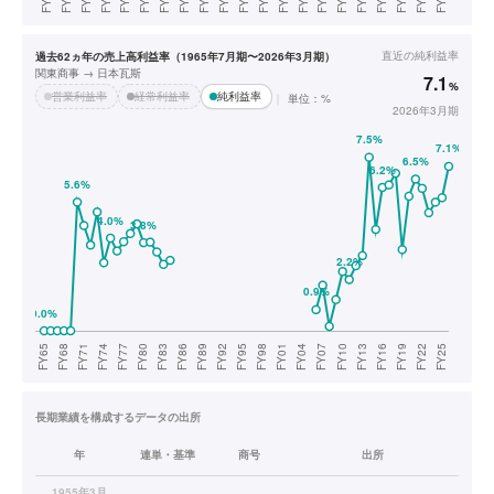
直近の
純利益率
過去62ヵ年の売上高利益率（1965年7月期〜2026年3月期）
関東商事 → 日本瓦斯
7.1
%
営業利益率
経常利益率
純利益率
単位：%
2026年3月期
長期業績を構成するデータの出所
年
連単・基準
商号
出所
1955年3月