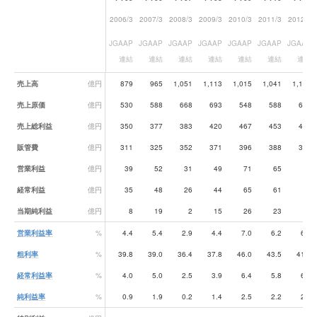
2006/3
2007/3
2008/3
2009/3
2010/3
2011/3
2012/3
JGAAP
JGAAP
JGAAP
JGAAP
JGAAP
JGAAP
JGAAP
連結
連結
連結
連結
連結
連結
連結
業績データ一覧
売上高
億円
879
965
1,051
1,113
1,015
1,041
1,103
売上原価
億円
530
588
668
693
548
588
642
売上総利益
億円
350
377
383
420
467
453
460
販管費
億円
311
325
352
371
396
388
385
営業利益
億円
39
52
31
49
71
65
75
経常利益
億円
35
48
26
44
65
61
71
当期純利益
億円
8
19
2
15
26
23
31
営業利益率
%
4.4
5.4
2.9
4.4
7.0
6.2
6.8
粗利率
%
39.8
39.0
36.4
37.8
46.0
43.5
41.8
経常利益率
%
4.0
5.0
2.5
3.9
6.4
5.8
6.5
純利益率
%
0.9
1.9
0.2
1.4
2.5
2.2
2.8