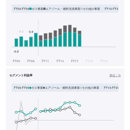
ガス事業
エアゾール・燃料充填事業
その他の事業
LP
FY05-FY09
FY10-FY25
セグメント利益率
単位：
%
ガス事業
エアゾール・燃料充填事業
その他の事業
LPガ
FY05-FY09
FY10-FY25