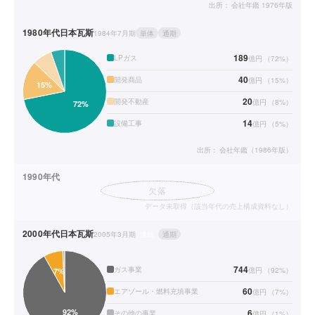
出所：
会社年鑑 1976年版
1980年代
日本瓦斯
1984年7月期
単体
通期
189
LPガス
億円
（
72
%）
40
開発商品
億円
（
15
%）
20
開発不動産
億円
（
8
%）
14
設備工事
億円
（
5
%）
出所：
会社年鑑（1986年版）
1990年代
欠落
データ未取得（該当年代の売上構成資料なし）
2000年代
日本瓦斯
2005年3月期
連結
通期
744
ガス事業
億円
（
92
%）
60
エアゾール・燃料充填事業
億円
（
7
%）
6
その他の事業
億円
（
1
%）