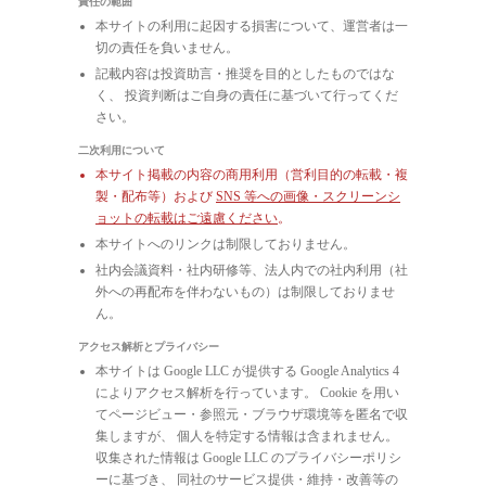
責任の範囲
本サイトの利用に起因する損害について、運営者は一
切の責任を負いません。
記載内容は投資助言・推奨を目的としたものではな
く、 投資判断はご自身の責任に基づいて行ってくだ
さい。
二次利用について
本サイト掲載の内容の商用利用（営利目的の転載・複
製・配布等）および
SNS 等への画像・スクリーンシ
ョットの転載はご遠慮ください
。
本サイトへのリンクは制限しておりません。
社内会議資料・社内研修等、法人内での社内利用（社
外への再配布を伴わないもの）は制限しておりませ
ん。
アクセス解析とプライバシー
本サイトは Google LLC が提供する Google Analytics 4
によりアクセス解析を行っています。 Cookie を用い
てページビュー・参照元・ブラウザ環境等を匿名で収
集しますが、 個人を特定する情報は含まれません。
収集された情報は Google LLC のプライバシーポリシ
ーに基づき、 同社のサービス提供・維持・改善等の