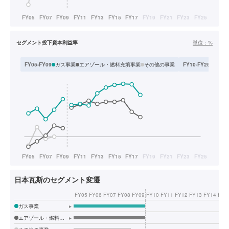
セグメント投下資本利益率
単位：
%
ガス事業
エアゾール・燃料充填事業
その他の事業
LPガ
FY05-FY09
FY10-FY25
日本瓦斯のセグメント変遷
FY05
FY06
FY07
FY08
FY09
FY10
FY11
FY12
FY13
FY14
FY1
ガス事業
▸
エアゾール・燃料充填事業
▸