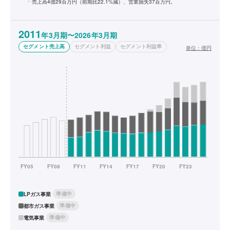
売上高4億29百万円（前期比22.1%減）、営業損失37百万円。
2011
年3月期〜2026年3月期
セグメント売上高
セグメント利益
セグメント利益率
単位：
億円
準備中
LPガス事業
準備中
都市ガス事業
準備中
電気事業