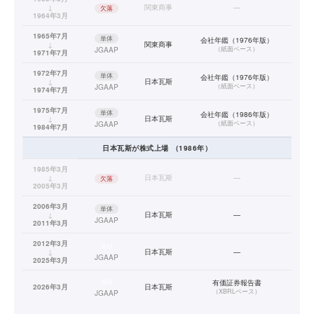
↓
関東商事
—
欠落
1964年3月
1965年7月
単体
会社年鑑（1976年版）
↓
関東商事
（
紙面ベース
）
JGAAP
1971年7月
1972年7月
単体
会社年鑑（1976年版）
↓
日本瓦斯
（
紙面ベース
）
JGAAP
1974年7月
1975年7月
単体
会社年鑑（1986年版）
↓
日本瓦斯
（
紙面ベース
）
JGAAP
1984年7月
日本瓦斯
が株式上場
（
1986
年）
1985年3月
↓
日本瓦斯
—
欠落
2005年3月
2006年3月
単体
↓
日本瓦斯
—
JGAAP
2011年3月
2012年3月
連結
↓
日本瓦斯
—
JGAAP
2025年3月
連結
有価証券報告書
2026年3月
日本瓦斯
（
XBRLベース
）
JGAAP