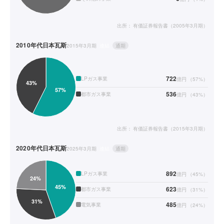
出所：
有価証券報告書（2005年3月期）
2010年代
日本瓦斯
2015年3月期
連結
通期
722
LPガス事業
億円
（
57
%）
536
都市ガス事業
億円
（
43
%）
出所：
有価証券報告書（2015年3月期）
2020年代
日本瓦斯
2025年3月期
連結
通期
892
LPガス事業
億円
（
45
%）
623
都市ガス事業
億円
（
31
%）
485
電気事業
億円
（
24
%）