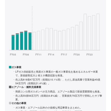
ガス事業
LPガス供給販売と簡易ガス事業の一般ガス事業化を進めるエネルギー本業
で、新規顧客拡大と省エネ機器拡販を推進。
売上高819億47百万円（前期比10.1%増）、ただし原油高騰で営業利益45億
54百万円（前期比21.4%減）。
エアゾール・燃料充填事業
簡易コンロ用ガスボンベが主力商品、エアゾール製品で新規需要開発も推進。
売上高55億56百万円（前期比6.8%減）、営業損失79百万円で苦戦したサブ事
業。
その他の事業
ガス事業・エアゾール以外の小規模な周辺事業をまとめた。