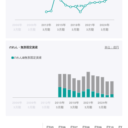
のれん・無形固定資産
単位：
億円
のれん
無形固定資産
FY05
FY06
FY07
FY08
FY09
FY10
FY11