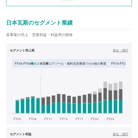
日本瓦斯のセグメント業績
各事業の売上・営業利益・利益率の推移
セグメント売上高
単位：
億円
ガス事業
エアゾール・燃料充填事業
その他の事業
LP
FY05-FY09
FY10-FY25
セグメント利益
単位：
億円