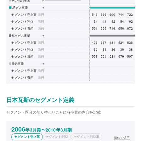
その他の事業
▸
LPガス事業
▾
セグメント売上高
億円
546
566
690
744
722
67
セグメント利益
億円
34
41
42
54
62
8
セグメント資産
億円
561
669
719
656
672
82
都市ガス事業
▾
セグメント売上高
億円
495
537
481
524
536
47
セグメント利益
億円
30
34
36
36
38
3
セグメント資産
億円
553
551
531
579
567
56
電気事業
▾
セグメント売上高
億円
セグメント資産
億円
日本瓦斯のセグメント定義
セグメント区分の切り替わりごとに各事業の内容を記載
2006
年3月期〜2010年3月期
セグメント売上高
セグメント利益
セグメント利益率
単位：
億円