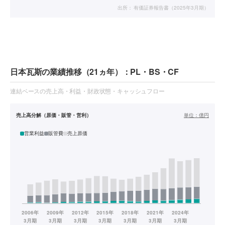
出所：
有価証券報告書（2025年3月期）
日本瓦斯の業績推移（21ヵ年）：PL・BS・CF
連結ベースの売上高・利益・財政状態・キャッシュフロー
売上高分解（原価・販管・営利）
単位：
億円
営業利益
販管費
売上原価