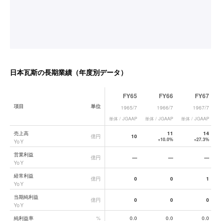
日本瓦斯
の長期業績（年度別データ）
FY65
FY66
FY67
項目
単位
1965/7
1966/7
1967/7
単体 / JGAAP
単体 / JGAAP
単体 / JGAAP
単
日本瓦斯
の長期業績データ一覧
売上高
11
14
億円
10
+10.0%
+27.3%
YoY
営業利益
億円
—
—
—
YoY
経常利益
億円
0
0
1
YoY
当期純利益
億円
0
0
0
YoY
純利益率
%
0.0
0.0
0.0