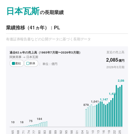
日本瓦斯
の長期業績
業績推移（41ヵ年）：PL
有価証券報告書などの公開データに基づく長期データ
直近の
売上高
過去62ヵ年の売上高（1965年7月期〜2026年3月期）
関東商事 → 日本瓦斯
2,085
億円
連結
単体
単位：
億円
2026年3月期