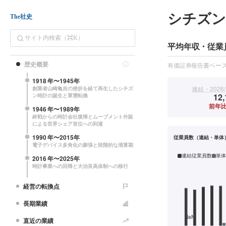
シチズン
The社史
平均年収・従業
歴史概要
有価証券報告書ベー
1918
年〜
1945
年
連結・2026/
創業者山崎亀吉の挫折を経て再生したシチズ
12,
ン時計の誕生と軍需転換
前年比
1946
年〜
1989
年
終戦からの時計会社復帰とムーブメント外販
による世界シェア首位への到達
1990
年〜
2015
年
従業員数（連結・単体
電子デバイス多角化の膨張と段階的な清算期
連結従業員数
単体
2016
年〜
2025
年
時計事業への回帰と大治良高体制への移行
経営の転換点
長期業績
直近の業績