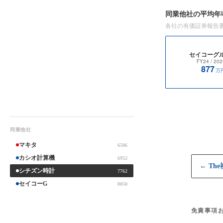
同業他社の平均年
各社の有価証券報告
セイコーグ
FY24
/ 202
877
万
同業他社
マキタ
6586
カシオ計算機
6952
← Th
シチズン時計
7762
セイコーG
8050
免責事項