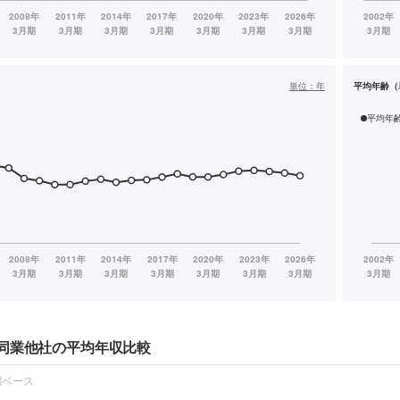
単位：
年
平均年齢（
平均年
同業他社の平均年収比較
報ベース