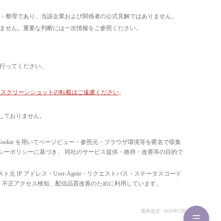
析・整理であり、当該企業および関係者の公式見解ではありません。
いません。重要な判断には一次情報をご参照ください。
て行ってください。
像・スクリーンショットの転載はご遠慮ください
。
しておりません。
ています。 Cookie を用いてページビュー・参照元・ブラウザ環境等を匿名で収集
ライバシーポリシーに基づき、 同社のサービス提供・維持・改善等の目的で
スト元 IP アドレス・User-Agent・リクエストパス・ステータスコード
の比率把握、 不正アクセス検知、配信品質改善のために利用しています。
最終改定: 2026年5月