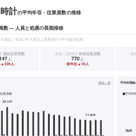
時計
の平均年収・従業員数の推移
員数 — 人員と処遇の長期推移
スの連結／単体の年次変化と業界他社の平均給与比較
3
連結従業員数
単体・2026/3
単体従業員数
単体
147
770
人
人
▲226人
前年比▲18人
）
単位：
名
平均年間給
従業員数
平均年