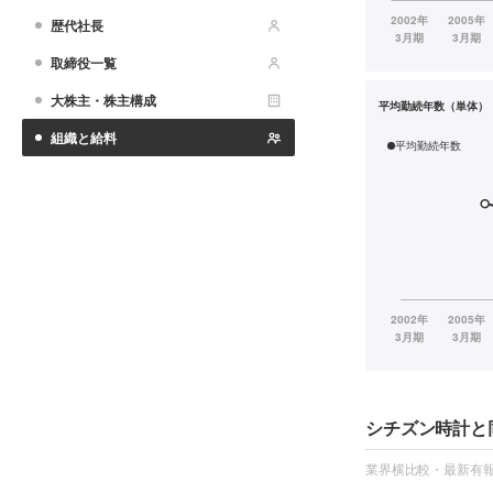
歴代社長
取締役一覧
大株主・株主構成
平均勤続年数（単体）
組織と給料
平均勤続年数
シチズン時計と
業界横比較・最新有