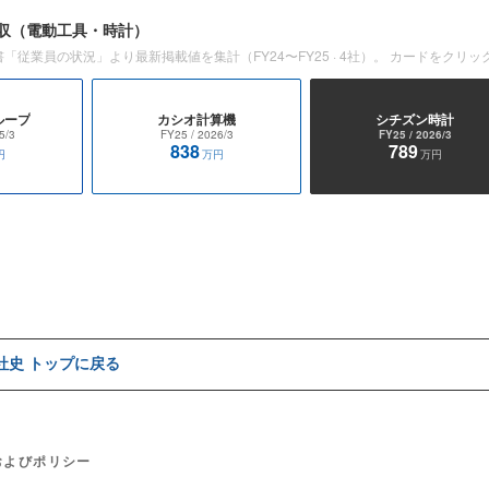
収
（電動工具・時計）
書「従業員の状況」より最新掲載値を集計（
FY24〜FY25
·
4
社）。 カードをクリッ
ループ
カシオ計算機
シチズン時計
5/3
FY25
/ 2026/3
FY25
/ 2026/3
838
789
円
万円
万円
e社史 トップに戻る
およびポリシー