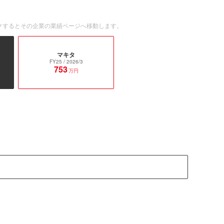
クするとその企業の業績ページへ移動します。
マキタ
FY25
/ 2026/3
753
万円