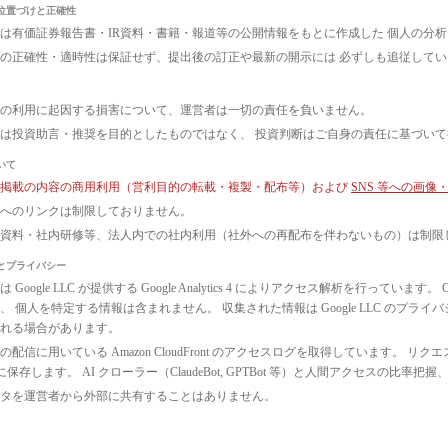
位置づけと正確性
は有価証券報告書・IR資料・書籍・報道等の公開情報をもとに作成した 個人の分
の正確性・適時性は保証せず、提出後の訂正や最新の開示には 必ずしも追従して
の利用に起因する損害について、運営者は一切の責任を負いません。
は投資助言・推奨を目的としたものではなく、 投資判断はご自身の責任に基づい
いて
ト掲載の内容の商用利用（営利目的の転載・複製・配布等）および
SNS 等への画
へのリンクは制限しておりません。
議資料・社内研修等、法人内での社内利用（社外への再配布を伴わないもの）は制限
とプライバシー
 Google LLC が提供する Google Analytics 4 によりアクセス解析を行っ
、 個人を特定する情報は含まれません。 収集された情報は Google LLC のプ
れる場合があります。
配信に用いている Amazon CloudFront のアクセスログを取得しています。 リクエ
3 に保存します。 AI クローラー（ClaudeBot, GPTBot 等）と人間アクセス
タを運営者から外部に共有することはありません。