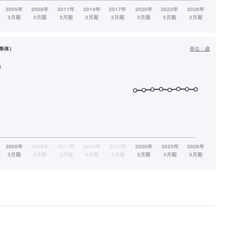
単体）
単位：
歳
齢