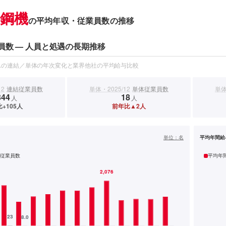
鋼機
の平均年収・従業員数の推移
員数 — 人員と処遇の長期推移
スの連結／単体の年次変化と業界他社の平均給与比較
12
連結従業員数
単体・2025/12
単体従業員数
単体
344
18
人
人
+105人
前年比▲2人
）
単位：
名
平均年間給
従業員数
平均年