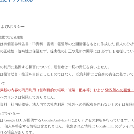
およびポリシー
位置づけと正確性
は有価証券報告書・IR資料・書籍・報道等の公開情報をもとに作成した 個人の分
の正確性・適時性は保証せず、提出後の訂正や最新の開示には 必ずしも追従して
の利用に起因する損害について、運営者は一切の責任を負いません。
は投資助言・推奨を目的としたものではなく、 投資判断はご自身の責任に基づい
いて
ト掲載の内容の商用利用（営利目的の転載・複製・配布等）および
SNS 等への画
へのリンクは制限しておりません。
議資料・社内研修等、法人内での社内利用（社外への再配布を伴わないもの）は制限
とプライバシー
 Google LLC が提供する Google Analytics 4 によりアクセス解析を行っ
、 個人を特定する情報は含まれません。 収集された情報は Google LLC のプ
れる場合があります。