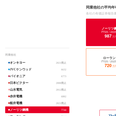
同業他社の平均年
各社の有価証券報告
ノーリツ
FY25
/ 202
987
万
同業他社
ローラン
FY25
/ 202
オンキヨー
2021廃止
720
万
JVCケンウッド
6632
パイオニア
6773
日本ビクター
2008廃止
山水電気
2012廃止
赤井電機
6802
船井電機
2021廃止
ノーリツ鋼機
7744
← Th