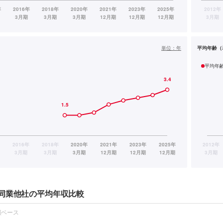
単位：
年
平均年齢（
平均年
同業他社の平均年収比較
報ベース