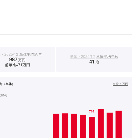
・2025/12
単体平均給与
単体・2025/12
単体平均年齢
987
万円
41
歳
前年比+71万円
与（単体）
単位：
万円
間給与