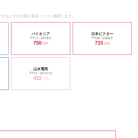
クするとその企業の業績ページへ移動します。
パイオニア
日本ビクター
FY17
/ 2018/3
FY08
/ 2009/3
750
725
万円
万円
山水電気
FY10
/ 2010/12
422
万円