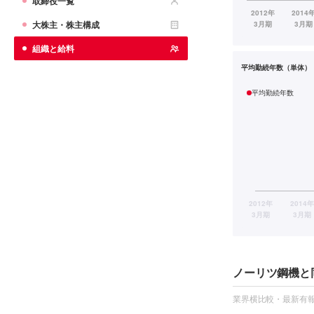
取締役一覧
大株主・株主構成
組織と給料
平均勤続年数（単体）
平均勤続年数
ノーリツ鋼機と
業界横比較・最新有