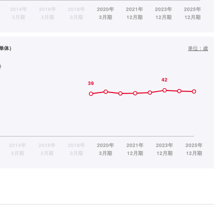
単体）
単位：
歳
齢