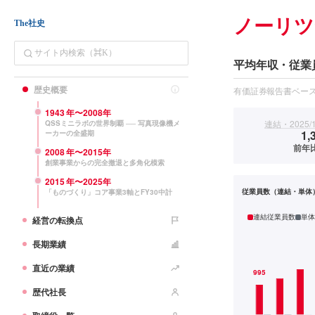
ノーリツ
The社史
平均年収・従業
歴史概要
有価証券報告書ベー
1943
年〜
2008
年
連結・2025/
QSSミニラボの世界制覇 ── 写真現像機メ
1,
ーカーの全盛期
前年比
2008
年〜
2015
年
創業事業からの完全撤退と多角化模索
2015
年〜
2025
年
従業員数（連結・単体
「ものづくり」コア事業3軸とFY30中計
連結従業員数
単体
経営の転換点
長期業績
直近の業績
歴代社長