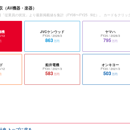
収
（AV機器・楽器）
書「従業員の状況」より最新掲載値を集計（
FY08〜FY25
·
9
社）。 カードをクリッ
鋼機
JVCケンウッド
ヤマハ
5/12
FY25
/ 2026/3
FY25
/ 2026/3
863
795
円
万円
万円
ド
船井電機
オンキヨー
5/12
FY20
/ 2021/3
FY20
/ 2021/3
583
503
円
万円
万円
e社史 トップに戻る