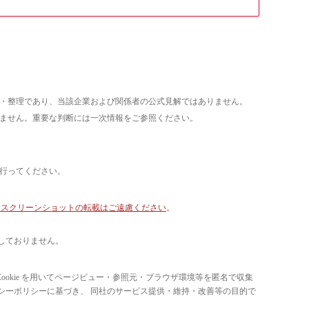
析・整理であり、当該企業および関係者の公式見解ではありません。
いません。重要な判断には一次情報をご参照ください。
て行ってください。
像・スクリーンショットの転載はご遠慮ください
。
しておりません。
ています。 Cookie を用いてページビュー・参照元・ブラウザ環境等を匿名で収集
ライバシーポリシーに基づき、 同社のサービス提供・維持・改善等の目的で