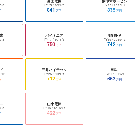
子
富士電機
象印マホービン
5/3
FY25
/ 2026/3
FY25
/ 2025/11
841
835
円
万円
万円
業
パイオニア
NISSHA
5/3
FY17
/ 2018/3
FY25
/ 2025/12
750
742
円
万円
万円
ド
三井ハイテック
MCJ
5/12
FY25
/ 2026/1
FY24
/ 2025/3
712
663
円
万円
万円
ー
山水電気
1/3
FY10
/ 2010/12
422
円
万円