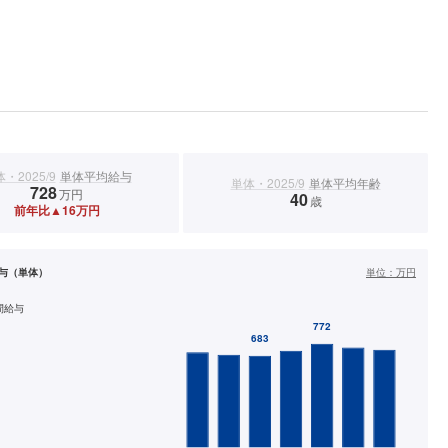
・2025/9
単体平均給与
単体・2025/9
単体平均年齢
728
万円
40
歳
前年比▲16万円
与（単体）
単位：
万円
間給与