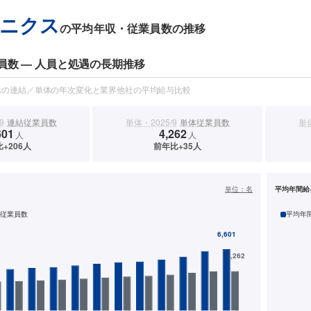
ニクス
の平均年収・従業員数の推移
員数 — 人員と処遇の長期推移
スの連結／単体の年次変化と業界他社の平均給与比較
9
連結従業員数
単体・2025/9
単体従業員数
単体
601
4,262
人
人
+206人
前年比+35人
）
単位：
名
平均年間給
従業員数
平均年