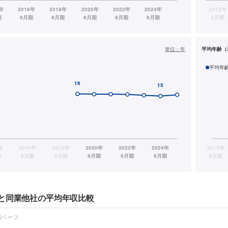
単位：
年
平均年齢（
平均年
と同業他社の平均年収比較
報ベース