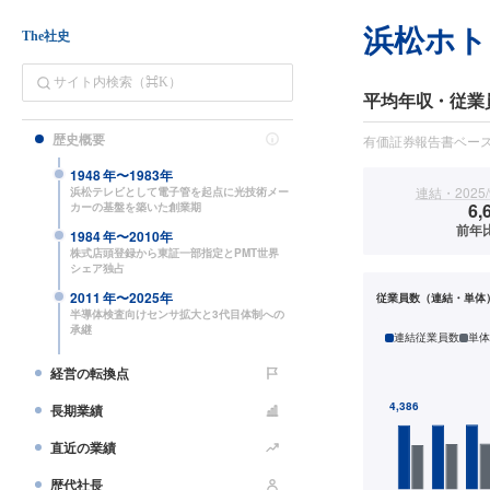
浜松ホト
The社史
平均年収・従業
歴史概要
有価証券報告書ベー
1948
年〜
1983
年
連結・2025/
浜松テレビとして電子管を起点に光技術メー
6,
カーの基盤を築いた創業期
前年比
1984
年〜
2010
年
株式店頭登録から東証一部指定とPMT世界
シェア独占
2011
年〜
2025
年
従業員数（連結・単体
半導体検査向けセンサ拡大と3代目体制への
承継
連結従業員数
単体
経営の転換点
長期業績
直近の業績
歴代社長