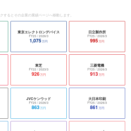
ックするとその企業の業績ページへ移動します。
東京エレクトロンデバイス
日立製作所
FY25
/ 2026/3
FY25
/ 2026/3
1,075
995
万円
万円
東芝
三菱電機
FY22
/ 2023/3
FY25
/ 2026/3
926
913
万円
万円
JVCケンウッド
大日本印刷
FY25
/ 2026/3
FY25
/ 2026/3
863
861
万円
万円