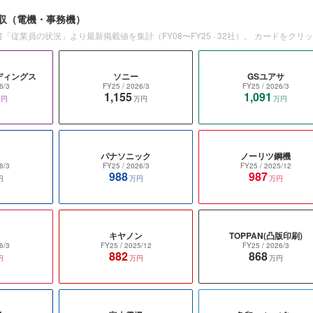
収
（電機・事務機）
書「従業員の状況」より最新掲載値を集計（
FY08〜FY25
·
32
社）。 カードをクリ
ディングス
ソニー
GSユアサ
6/3
FY25
/ 2026/3
FY25
/ 2026/3
1,155
1,091
万円
万円
万円
パナソニック
ノーリツ鋼機
6/3
FY25
/ 2026/3
FY25
/ 2025/12
988
987
円
万円
万円
キヤノン
TOPPAN(凸版印刷)
6/3
FY25
/ 2025/12
FY25
/ 2026/3
882
868
円
万円
万円