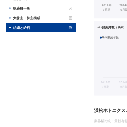
取締役一覧
大株主・株主構成
組織と給料
平均勤続年数（単体）
平均勤続年数
浜松ホトニクス
業界横比較・最新有