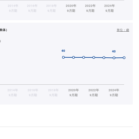
単体）
単位：
歳
齢