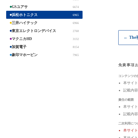
GSユアサ
6674
浜松ホトニクス
6965
三井ハイテック
6966
東京エレクトロンデバイス
2760
← Th
マクニカHD
3132
加賀電子
8154
象印マホービン
7965
免責事項
コンテンツの
本サイト
記載内容
責任の範囲
本サイト
記載内容
二次利用につ
本サイ
本サイト