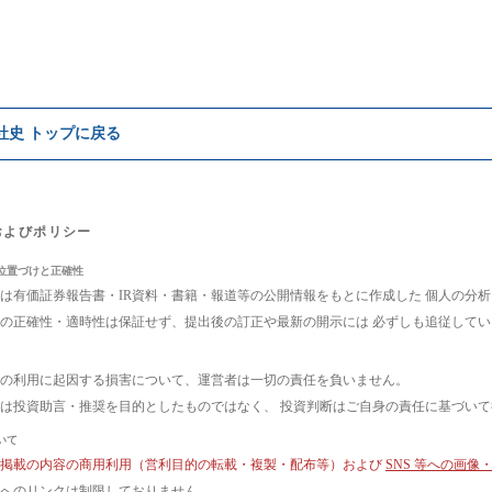
e社史 トップに戻る
およびポリシー
位置づけと正確性
は有価証券報告書・IR資料・書籍・報道等の公開情報をもとに作成した 個人の分
の正確性・適時性は保証せず、提出後の訂正や最新の開示には 必ずしも追従して
の利用に起因する損害について、運営者は一切の責任を負いません。
は投資助言・推奨を目的としたものではなく、 投資判断はご自身の責任に基づい
いて
ト掲載の内容の商用利用（営利目的の転載・複製・配布等）および
SNS 等への画
へのリンクは制限しておりません。