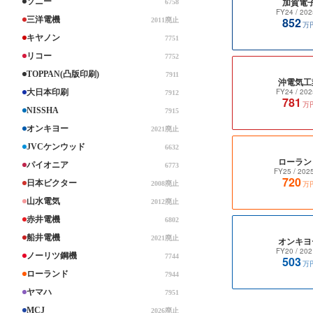
加賀電
ソニー
6758
FY24
/ 202
三洋電機
852
2011廃止
万
キヤノン
7751
リコー
7752
TOPPAN(凸版印刷)
7911
沖電気工
FY24
/ 202
大日本印刷
7912
781
万
NISSHA
7915
オンキヨー
2021廃止
JVCケンウッド
6632
ローラン
パイオニア
6773
FY25
/ 202
720
日本ビクター
万
2008廃止
山水電気
2012廃止
赤井電機
6802
船井電機
2021廃止
オンキヨ
FY20
/ 202
ノーリツ鋼機
7744
503
万
ローランド
7944
ヤマハ
7951
MCJ
2026廃止