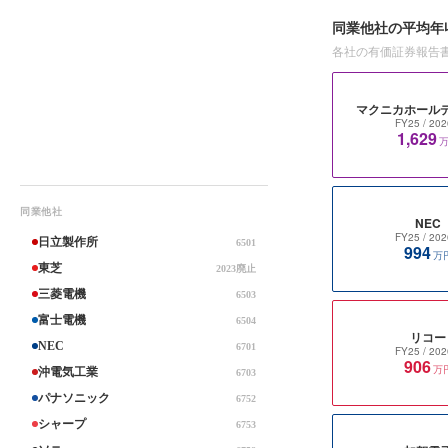
同業他社の平均年
各社の有価証券報告
マクニカホール
FY25
/ 202
1,629
同業他社
NEC
FY25
/ 202
日立製作所
6501
994
万
東芝
2023廃止
三菱電機
6503
富士電機
6504
リコー
NEC
6701
FY25
/ 202
906
万
沖電気工業
6703
パナソニック
6752
シャープ
6753