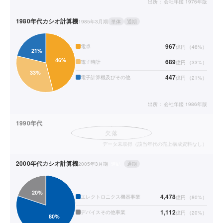
出所：
会社年鑑 1976年版
1980年代
カシオ計算機
1985年3月期
単体
通期
967
電卓
億円
（
46
%）
689
電子時計
億円
（
33
%）
447
電子計算機及びその他
億円
（
21
%）
出所：
会社年鑑 1986年版
1990年代
欠落
データ未取得（該当年代の売上構成資料なし）
2000年代
カシオ計算機
2005年3月期
連結
通期
4,478
エレクトロニクス機器事業
億円
（
80
%）
1,112
デバイスその他事業
億円
（
20
%）