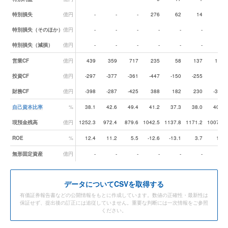
特別損失
億円
-
-
-
276
62
14
65
特別損失（そのほか）
億円
-
-
-
-
-
-
-
特別損失（減損）
億円
-
-
-
-
-
-
-
営業CF
億円
439
359
717
235
58
137
108
投資CF
億円
-297
-377
-361
-447
-150
-255
31
財務CF
億円
-398
-287
-425
388
182
230
-307
自己資本比率
%
38.1
42.6
49.4
41.2
37.3
38.0
40.8
現預金残高
億円
1252.3
972.4
879.6
1042.5
1137.8
1171.2
1007.1
ROE
%
12.4
11.2
5.5
-12.6
-13.1
3.7
1.7
無形固定資産
億円
-
-
-
-
-
-
-
データ
についてCSVを取得する
有価証券報告書などの公開情報をもとに作成しています。数値の正確性・最新性は
保証せず、提出後の訂正には追従していません。重要な判断には一次情報をご参照
ください。