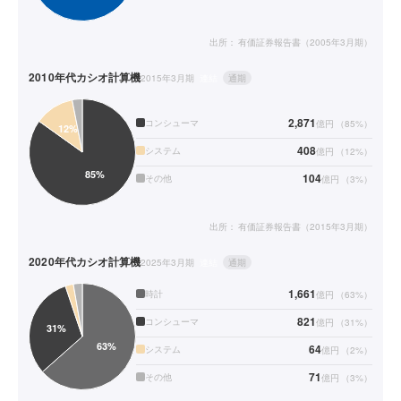
出所：
有価証券報告書（2005年3月期）
2010年代
カシオ計算機
2015年3月期
連結
通期
2,871
コンシューマ
億円
（
85
%）
408
システム
億円
（
12
%）
104
その他
億円
（
3
%）
出所：
有価証券報告書（2015年3月期）
2020年代
カシオ計算機
2025年3月期
連結
通期
1,661
時計
億円
（
63
%）
821
コンシューマ
億円
（
31
%）
64
システム
億円
（
2
%）
71
その他
億円
（
3
%）