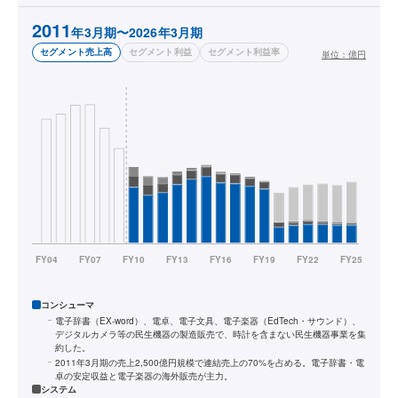
2011
年3月期〜2026年3月期
セグメント売上高
セグメント利益
セグメント利益率
単位：
億円
コンシューマ
電子辞書（EX-word）、電卓、電子文具、電子楽器（EdTech・サウンド）、
デジタルカメラ等の民生機器の製造販売で、時計を含まない民生機器事業を集
約した。
2011年3月期の売上2,500億円規模で連結売上の70%を占める。電子辞書・電
卓の安定収益と電子楽器の海外販売が主力。
システム