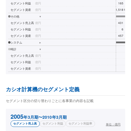
セグメント利益
億円
165
14
セグメント資産
億円
1,518
1,51
その他
▾
セグメント売上高
億円
431
43
セグメント利益
億円
6
セグメント資産
億円
457
40
システム
▸
時計
▾
セグメント売上高
億円
セグメント利益
億円
セグメント資産
億円
カシオ計算機のセグメント定義
セグメント区分の切り替わりごとに各事業の内容を記載
2005
年3月期〜2010年3月期
セグメント売上高
セグメント利益
セグメント利益率
単位：
億円