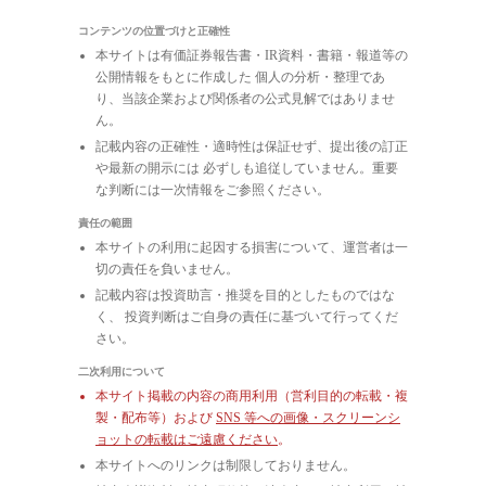
コンテンツの位置づけと正確性
本サイトは有価証券報告書・IR資料・書籍・報道等の
公開情報をもとに作成した 個人の分析・整理であ
り、当該企業および関係者の公式見解ではありませ
ん。
記載内容の正確性・適時性は保証せず、提出後の訂正
や最新の開示には 必ずしも追従していません。重要
な判断には一次情報をご参照ください。
責任の範囲
本サイトの利用に起因する損害について、運営者は一
切の責任を負いません。
記載内容は投資助言・推奨を目的としたものではな
く、 投資判断はご自身の責任に基づいて行ってくだ
さい。
二次利用について
本サイト掲載の内容の商用利用（営利目的の転載・複
製・配布等）および
SNS 等への画像・スクリーンシ
ョットの転載はご遠慮ください
。
本サイトへのリンクは制限しておりません。