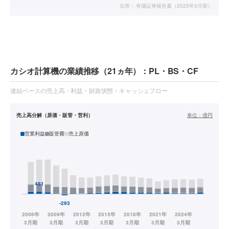
出所：
有価証券報告書（2025年3月期）
カシオ計算機の業績推移（21ヵ年）：PL・BS・CF
連結ベースの売上高・利益・財政状態・キャッシュフロー
売上高分解（原価・販管・営利）
単位：
億円
営業利益
販管費
売上原価