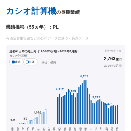
カシオ計算機
の長期業績
業績推移（55ヵ年）：PL
有価証券報告書などの公開データに基づく長期データ
直近の
売上高
過去61ヵ年の売上高（1966年3月期〜2026年3月期）
カシオ計算機
2,763
億円
連結
単体
単位：
億円
2026年3月期