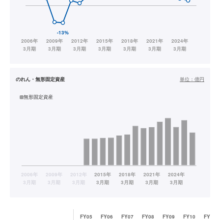
のれん・無形固定資産
単位：
億円
無形固定資産
FY05
FY06
FY07
FY08
FY09
FY10
FY11