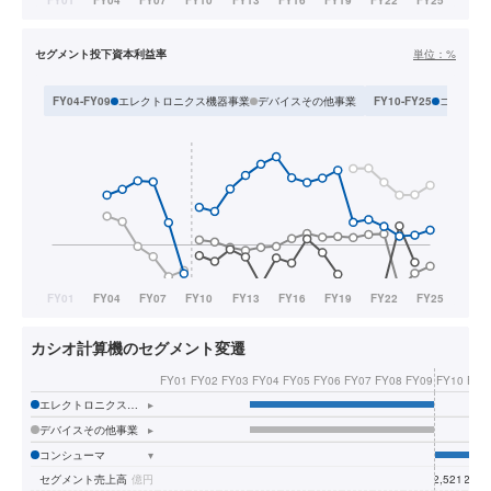
セグメント投下資本利益率
単位：
%
エレクトロニクス機器事業
デバイスその他事業
コンシュ
FY04-FY09
FY10-FY25
カシオ計算機のセグメント変遷
FY01
FY02
FY03
FY04
FY05
FY06
FY07
FY08
FY09
FY10
FY1
エレクトロニクス機器事業
▸
デバイスその他事業
▸
コンシューマ
▾
セグメント売上高
億円
2,521
2,15