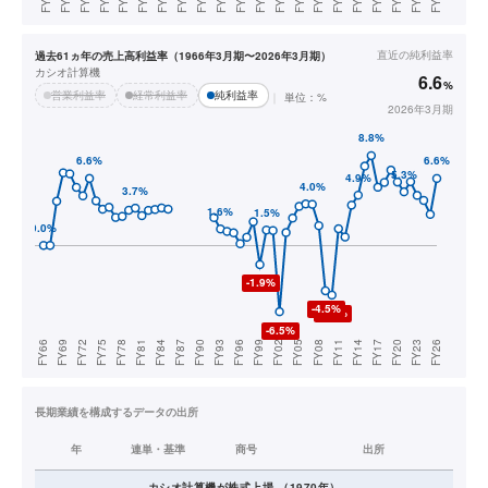
直近の
純利益率
過去61ヵ年の売上高利益率（1966年3月期〜2026年3月期）
カシオ計算機
6.6
%
営業利益率
経常利益率
純利益率
単位：%
2026年3月期
長期業績を構成するデータの出所
年
連単・基準
商号
出所
カシオ計算機
が株式上場
（
1970
年）