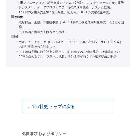
HRソリューション、経営支援システム（SMB）、ハンディターミナル、電子
レジスター、データプロジェクター等の業務用機器・システム提供。
2011年3月期の売上500億円規模。法人向け BtoB の安定収益事業。
その他
成形部品、金型、非継続事業（PA・SA事業の構造改革対象事業）を含む小規
模。
2011年3月期の売上数百億円規模。
時計
ウオッチ、クロック（G-SHOCK・EDIFICE・OCEANUS・PRO TREK 等）
の時計事業を独立計上した。
2011年3月期に独立計上を開始し、約14年で2025年3月期には連結売上の
63%を占めるグループ最大に成長。海外比率が高くドル建て収益が中核。
← The社史 トップに戻る
免責事項およびポリシー