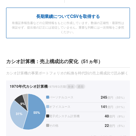
長期業績についてCSVを取得する
有価証券報告書などの公開情報をもとに作成しています。数値の正確性・最新性は
保証せず、提出後の訂正には追従していません。重要な判断には一次情報をご参照
ください。
カシオ計算機：売上構成比の変化（51ヵ年）
カシオ計算機の事業ポートフォリオの転換を時代別の売上構成比で読み解く
1970年代
カシオ計算機
1975年3月期
単体
通期
245
パーソナルユース
億円
（
55
%）
141
オフイスユース
億円
（
31
%）
40
電子式システム計算機
億円
（
9
%）
22
その他
億円
（
5
%）