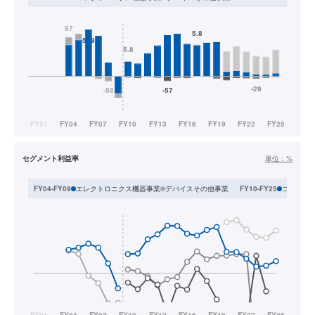
セグメント利益率
単位：
%
エレクトロニクス機器事業
デバイスその他事業
コンシュ
FY04-FY09
FY10-FY25