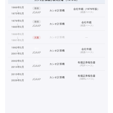
1966年3月
単体
会社年鑑（1976年版）
↓
カシオ計算機
（
紙面ベース
）
JGAAP
1975年3月
1976年3月
単体
会社年鑑
↓
カシオ計算機
（
紙面ベース
）
JGAAP
1985年3月
1986年3月
↓
カシオ計算機
—
欠落
1991年3月
1992年3月
連結
会社年鑑
↓
カシオ計算機
（
紙面ベース
）
JGAAP
2001年3月
2002年3月
連結
有価証券報告書
↓
カシオ計算機
（
PDFベース
）
JGAAP
2014年3月
2015年3月
連結
有価証券報告書
↓
カシオ計算機
（
XBRLベース
）
JGAAP
2026年3月