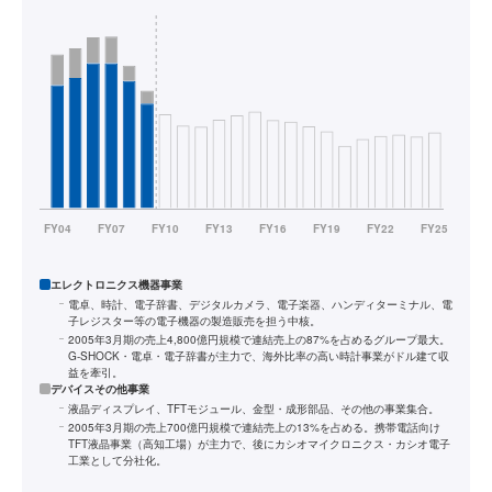
エレクトロニクス機器事業
電卓、時計、電子辞書、デジタルカメラ、電子楽器、ハンディターミナル、電
子レジスター等の電子機器の製造販売を担う中核。
2005年3月期の売上4,800億円規模で連結売上の87%を占めるグループ最大。
G-SHOCK・電卓・電子辞書が主力で、海外比率の高い時計事業がドル建て収
益を牽引。
デバイスその他事業
液晶ディスプレイ、TFTモジュール、金型・成形部品、その他の事業集合。
2005年3月期の売上700億円規模で連結売上の13%を占める。携帯電話向け
TFT液晶事業（高知工場）が主力で、後にカシオマイクロニクス・カシオ電子
工業として分社化。