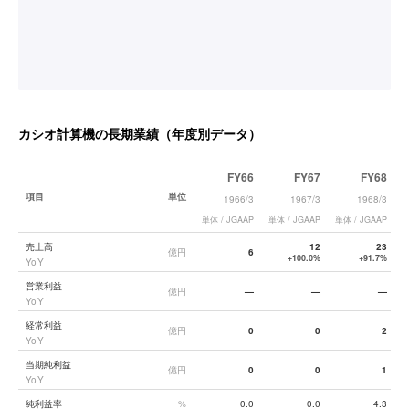
カシオ計算機
の長期業績（年度別データ）
FY66
FY67
FY68
項目
単位
1966/3
1967/3
1968/3
単体 / JGAAP
単体 / JGAAP
単体 / JGAAP
単
カシオ計算機
の長期業績データ一覧
売上高
12
23
億円
6
+100.0%
+91.7%
YoY
営業利益
億円
—
—
—
YoY
経常利益
億円
0
0
2
YoY
当期純利益
億円
0
0
1
YoY
純利益率
%
0.0
0.0
4.3