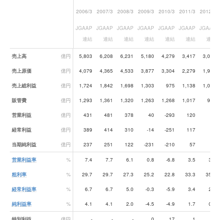
2006/3
2007/3
2008/3
2009/3
2010/3
2011/3
2012/3
JGAAP
JGAAP
JGAAP
JGAAP
JGAAP
JGAAP
JGAAP
連結
連結
連結
連結
連結
連結
連結
業績データ一覧
売上高
億円
5,803
6,208
6,231
5,180
4,279
3,417
3,017
売上原価
億円
4,079
4,365
4,533
3,877
3,304
2,279
1,956
売上総利益
億円
1,724
1,842
1,698
1,303
975
1,138
1,060
販管費
億円
1,293
1,361
1,320
1,263
1,268
1,017
970
営業利益
億円
431
481
378
40
-293
120
91
経常利益
億円
389
414
310
-14
-251
117
70
当期純利益
億円
237
251
122
-231
-210
57
26
営業利益率
%
7.4
7.7
6.1
0.8
-6.8
3.5
3.0
粗利率
%
29.7
29.7
27.3
25.2
22.8
33.3
35.2
経常利益率
%
6.7
6.7
5.0
-0.3
-5.9
3.4
2.3
純利益率
%
4.1
4.1
2.0
-4.5
-4.9
1.7
0.8
特別利益
億円
-
-
-
0
17
1
2