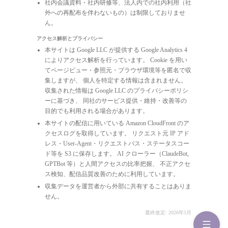
社内会議資料・社内研修等、法人内での社内利用（社
外への再配布を伴わないもの）は制限しておりませ
ん。
アクセス解析とプライバシー
本サイトは Google LLC が提供する Google Analytics 4
によりアクセス解析を行っています。 Cookie を用い
てページビュー・参照元・ブラウザ環境等を匿名で収
集しますが、 個人を特定する情報は含まれません。
収集された情報は Google LLC のプライバシーポリシ
ーに基づき、 同社のサービス提供・維持・改善等の
目的でも利用される場合があります。
本サイトの配信に用いている Amazon CloudFront のア
クセスログを取得しています。 リクエスト元 IP アド
レス・User-Agent・リクエストパス・ステータスコー
ド等を S3 に保存します。 AI クローラー（ClaudeBot,
GPTBot 等）と人間アクセスの比率把握、 不正アクセ
ス検知、配信品質改善のために利用しています。
収集データを運営者から外部に共有することはありま
せん。
最終改定: 2026年5月