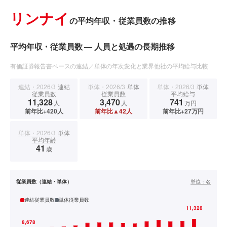
リンナイ
の平均年収・従業員数の推移
平均年収・従業員数 — 人員と処遇の長期推移
有価証券報告書ベースの連結／単体の年次変化と業界他社の平均給与比較
連結・2026/3
連結
単体・2026/3
単体
単体・2026/3
単体
従業員数
従業員数
平均給与
11,328
3,470
741
人
人
万円
前年比+420人
前年比▲42人
前年比+27万円
単体・2026/3
単体
平均年齢
41
歳
従業員数（連結・単体）
単位：
名
連結従業員数
単体従業員数