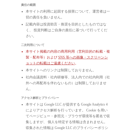
責任の範囲
本サイトの利用に起因する損害について、運営者は一
切の責任を負いません。
記載内容は投資助言・推奨を目的としたものではな
く、 投資判断はご自身の責任に基づいて行ってくだ
さい。
二次利用について
本サイト掲載の内容の商用利用（営利目的の転載・複
製・配布等）および
SNS 等への画像・スクリーンシ
ョットの転載はご遠慮ください
。
本サイトへのリンクは制限しておりません。
社内会議資料・社内研修等、法人内での社内利用（社
外への再配布を伴わないもの）は制限しておりませ
ん。
アクセス解析とプライバシー
本サイトは Google LLC が提供する Google Analytics 4
によりアクセス解析を行っています。 Cookie を用い
てページビュー・参照元・ブラウザ環境等を匿名で収
集しますが、 個人を特定する情報は含まれません。
収集された情報は Google LLC のプライバシーポリシ