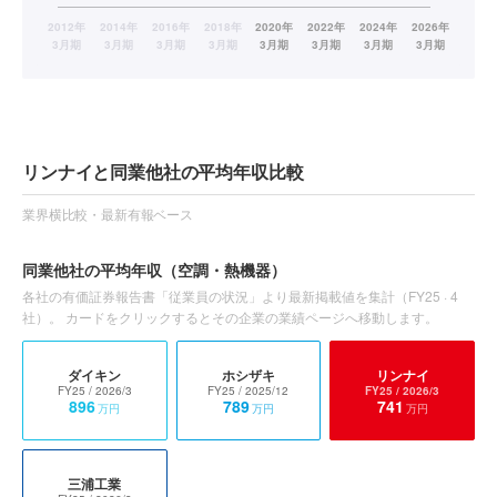
リンナイと同業他社の平均年収比較
業界横比較・最新有報ベース
同業他社の平均年収
（空調・熱機器）
各社の有価証券報告書「従業員の状況」より最新掲載値を集計（
FY25
·
4
社）。 カードをクリックするとその企業の業績ページへ移動します。
ダイキン
ホシザキ
リンナイ
FY25
/ 2026/3
FY25
/ 2025/12
FY25
/ 2026/3
896
789
741
万円
万円
万円
三浦工業