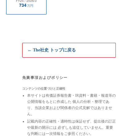
FY25
/ 2026/3
734
万円
← The社史 トップに戻る
免責事項およびポリシー
コンテンツの位置づけと正確性
本サイトは有価証券報告書・IR資料・書籍・報道等の
公開情報をもとに作成した 個人の分析・整理であ
り、当該企業および関係者の公式見解ではありませ
ん。
記載内容の正確性・適時性は保証せず、提出後の訂正
や最新の開示には 必ずしも追従していません。重要
な判断には一次情報をご参照ください。