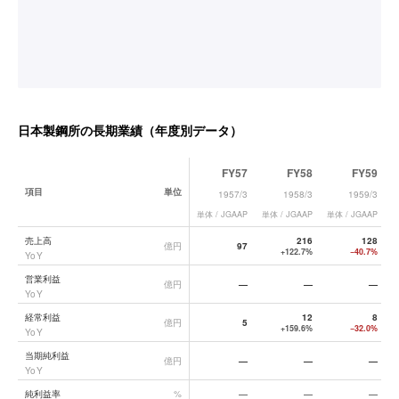
日本製鋼所
の長期業績（年度別データ）
FY57
FY58
FY59
項目
単位
1957/3
1958/3
1959/3
単体 / JGAAP
単体 / JGAAP
単体 / JGAAP
単
日本製鋼所
の長期業績データ一覧
売上高
216
128
億円
97
+122.7%
−40.7%
YoY
営業利益
億円
—
—
—
YoY
経常利益
12
8
億円
5
+159.6%
−32.0%
YoY
当期純利益
億円
—
—
—
YoY
純利益率
%
—
—
—