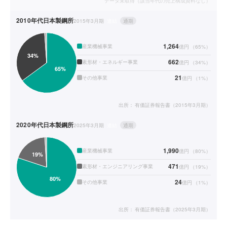
データ未取得（該当年代の売上構成資料なし）
2010年代
日本製鋼所
2015年3月期
連結
通期
1,264
産業機械事業
億円
（
65
%）
662
素形材・エネルギー事業
億円
（
34
%）
21
その他事業
億円
（
1
%）
出所：
有価証券報告書（2015年3月期）
2020年代
日本製鋼所
2025年3月期
連結
通期
1,990
産業機械事業
億円
（
80
%）
471
素形材・エンジニアリング事業
億円
（
19
%）
24
その他事業
億円
（
1
%）
出所：
有価証券報告書（2025年3月期）