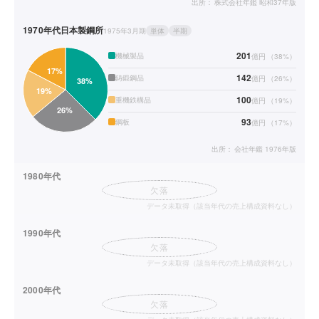
出所：
株式会社年鑑 昭和37年版
1970年代
日本製鋼所
1975年3月期
単体
半期
201
機械製品
億円
（
38
%）
142
鋳鍛鋼品
億円
（
26
%）
100
重機鉄構品
億円
（
19
%）
93
鋼板
億円
（
17
%）
出所：
会社年鑑 1976年版
1980年代
欠落
データ未取得（該当年代の売上構成資料なし）
1990年代
欠落
データ未取得（該当年代の売上構成資料なし）
2000年代
欠落