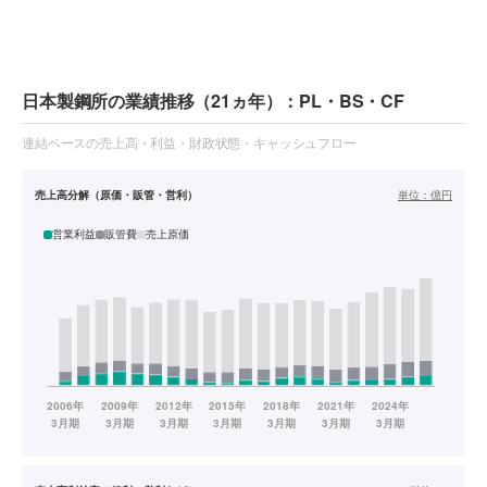
日本製鋼所の業績推移（21ヵ年）：PL・BS・CF
連結ベースの売上高・利益・財政状態・キャッシュフロー
売上高分解（原価・販管・営利）
単位：
億円
営業利益
販管費
売上原価