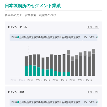
日本製鋼所のセグメント業績
各事業の売上・営業利益・利益率の推移
セグメント売上高
単位：
億円
鉄鋼製品関連事業
機械製品関連事業
地域開発関連事業
素形材
FY09
FY10-FY13
セグメント利益
単位：
億円
鉄鋼製品関連事業
機械製品関連事業
地域開発関連事業
素形材
FY09
FY10-FY13