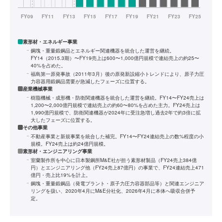
素形材・エネルギー事業
鋼塊・重量鍛鋼品とエネルギー関連機器を統合した運営を継続。
FY14（2015.3期）〜FY19売上は600〜1,000億円規模で連結売上の約25〜
40%を占めた。
福島第一原発事故（2011年3月）後の原発新設縮小トレンドにより、原子力圧
力容器用鍛鋼品需要が急減したフェーズに位置する。
産業機械事業
樹脂機械・成形機・防衛関連機器を統合した運営を継続。FY14〜FY24売上は
1,200〜2,000億円規模で連結売上の約60〜80%を占めた主力。FY24売上は
1,990億円規模で、防衛関連機器が2024年に受注急増し過去2年で約3倍に拡
大したフェーズに位置する。
その他事業
不動産事業と新規事業を統合した補完。FY14〜FY24連結売上の数%程度の小
規模。FY24売上は約24億円規模。
素形材・エンジニアリング事業
室蘭製作所を中心に日本製鋼所M&E社が担う素形材製品（FY24売上384億
円）とエンジニアリング他（FY24売上87億円）の事業で、FY24連結売上471
億円・売上比19%を計上。
鋼塊・重量鍛鋼品（発電プラント・原子力圧力容器部品等）と関連エンジニア
リングを扱い、2020年4月にM&E分社化、2026年4月に本体へ吸収合併予
定。