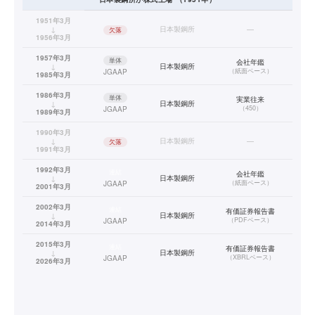
1951年3月
↓
日本製鋼所
—
欠落
1956年3月
1957年3月
単体
会社年鑑
↓
日本製鋼所
（
紙面ベース
）
JGAAP
1985年3月
1986年3月
単体
実業往来
↓
日本製鋼所
（
450
）
JGAAP
1989年3月
1990年3月
↓
日本製鋼所
—
欠落
1991年3月
1992年3月
連結
会社年鑑
↓
日本製鋼所
（
紙面ベース
）
JGAAP
2001年3月
2002年3月
連結
有価証券報告書
↓
日本製鋼所
（
PDFベース
）
JGAAP
2014年3月
2015年3月
連結
有価証券報告書
↓
日本製鋼所
（
XBRLベース
）
JGAAP
2026年3月