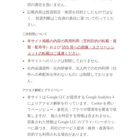
切の責任を負いません。
記載内容は投資助言・推奨を目的としたものではな
く、 投資判断はご自身の責任に基づいて行ってくだ
さい。
二次利用について
本サイト掲載の内容の商用利用（営利目的の転載・複
製・配布等）および
SNS 等への画像・スクリーンシ
ョットの転載はご遠慮ください
。
本サイトへのリンクは制限しておりません。
社内会議資料・社内研修等、法人内での社内利用（社
外への再配布を伴わないもの）は制限しておりませ
ん。
アクセス解析とプライバシー
本サイトは Google LLC が提供する Google Analytics 4
によりアクセス解析を行っています。 Cookie を用い
てページビュー・参照元・ブラウザ環境等を匿名で収
集しますが、 個人を特定する情報は含まれません。
収集された情報は Google LLC のプライバシーポリシ
ーに基づき、 同社のサービス提供・維持・改善等の
目的でも利用される場合があります。