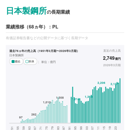
日本製鋼所
の長期業績
業績推移（68ヵ年）：PL
有価証券報告書などの公開データに基づく長期データ
直近の
売上高
過去76ヵ年の売上高（1951年3月期〜2026年3月期）
日本製鋼所
2,749
億円
連結
単体
単位：
億円
2026年3月期