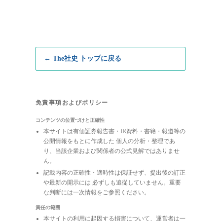
← The社史 トップに戻る
免責事項およびポリシー
コンテンツの位置づけと正確性
本サイトは有価証券報告書・IR資料・書籍・報道等の
公開情報をもとに作成した 個人の分析・整理であ
り、当該企業および関係者の公式見解ではありませ
ん。
記載内容の正確性・適時性は保証せず、提出後の訂正
や最新の開示には 必ずしも追従していません。重要
な判断には一次情報をご参照ください。
責任の範囲
本サイトの利用に起因する損害について、運営者は一