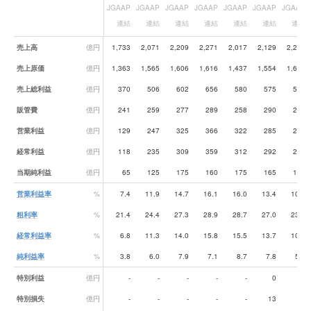
JGAAP
JGAAP
JGAAP
JGAAP
JGAAP
JGAAP
JGAAP
連結
連結
連結
連結
連結
連結
連結
業績データ一覧
売上高
億円
1,733
2,071
2,209
2,271
2,017
2,129
2,214
売上原価
億円
1,363
1,565
1,606
1,616
1,437
1,554
1,697
売上総利益
億円
370
506
602
656
580
575
516
販管費
億円
241
259
277
289
258
290
277
営業利益
億円
129
247
325
366
322
285
239
経常利益
億円
118
235
309
359
312
292
234
当期純利益
億円
65
125
175
160
175
165
126
営業利益率
%
7.4
11.9
14.7
16.1
16.0
13.4
10.8
粗利率
%
21.4
24.4
27.3
28.9
28.7
27.0
23.3
経常利益率
%
6.8
11.3
14.0
15.8
15.5
13.7
10.6
純利益率
%
3.8
6.0
7.9
7.1
8.7
7.8
5.7
特別利益
億円
-
-
-
-
-
0
1
特別損失
億円
-
-
-
-
-
13
31