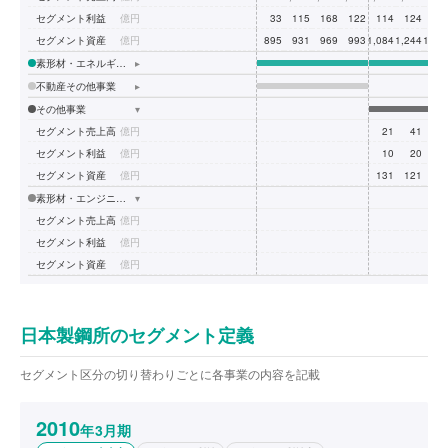
セグメント利益
億円
33
115
168
122
114
124
15
セグメント資産
億円
895
931
969
993
1,084
1,244
1,23
素形材・エネルギー事業
▸
不動産その他事業
▸
その他事業
▾
セグメント売上高
億円
21
41
1
セグメント利益
億円
10
20
1
セグメント資産
億円
131
121
11
素形材・エンジニアリング事業
▾
セグメント売上高
億円
セグメント利益
億円
セグメント資産
億円
日本製鋼所のセグメント定義
セグメント区分の切り替わりごとに各事業の内容を記載
2010
年3月期