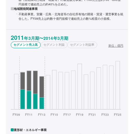
円規模で連結売上の約40%を占めた。
地域開発関連事業
不動産事業。室蘭・広島・北海道等の自社所有地の開発・賃貸・運営事業を統
合した。FY09売上は約数十億円規模で連結売上の数%程度の小規模。
2011
年3月期〜2014年3月期
セグメント売上高
セグメント利益
セグメント利益率
単位：
億円
素形材・エネルギー事業