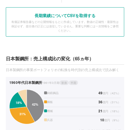
長期業績についてCSVを取得する
有価証券報告書などの公開情報をもとに作成しています。数値の正確性・最新性は
保証せず、提出後の訂正には追従していません。重要な判断には一次情報をご参照
ください。
日本製鋼所：売上構成比の変化（65ヵ年）
日本製鋼所の事業ポートフォリオの転換を時代別の売上構成比で読み解く
1960年代
日本製鋼所
1961年3月期
単体
半期
49
鋳鍛鋼品
億円
（
42
%）
36
鋼板
億円
（
31
%）
21
機械
億円
（
18
%）
10
兵器
億円
（
9
%）