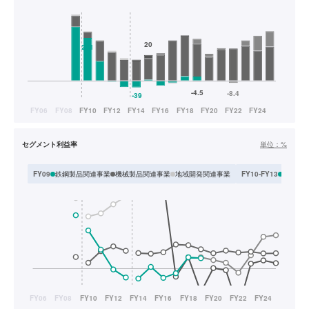
セグメント利益率
単位：
%
鉄鋼製品関連事業
機械製品関連事業
地域開発関連事業
素形材
FY09
FY10-FY13