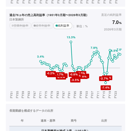
直近の
純利益率
過去76ヵ年の売上高利益率（1951年3月期〜2026年3月期）
日本製鋼所
7.0
%
営業利益率
経常利益率
純利益率
単位：%
2026年3月期
長期業績を構成するデータの出所
年
連単・基準
商号
出所
日本製鋼所
が株式上場
（
1951
年）