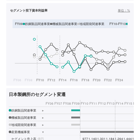
セグメント投下資本利益率
単位：
%
鉄鋼製品関連事業
機械製品関連事業
地域開発関連事業
素形材
FY09
FY10-FY13
日本製鋼所のセグメント変遷
FY06
FY07
FY08
FY09
FY10
FY11
FY12
FY13
FY14
FY15
FY1
鉄鋼製品関連事業
▸
機械製品関連事業
▸
地域開発関連事業
▸
産業機械事業
▾
セグメント売上高
億円
977
1,140
1,301
1,184
1,264
1,444
1,59