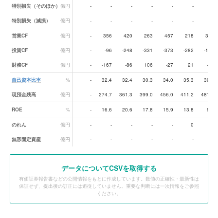
特別損失（そのほか）
億円
-
-
-
-
-
-
-
特別損失（減損）
億円
-
-
-
-
-
-
-
営業CF
億円
-
356
420
263
457
218
325
投資CF
億円
-
-96
-248
-331
-373
-282
-186
財務CF
億円
-
-167
-86
106
-27
21
-68
自己資本比率
%
-
32.4
32.4
30.3
34.0
35.3
39.5
現預金残高
億円
-
274.7
361.3
399.0
456.0
411.2
481.1
ROE
%
-
16.6
20.6
17.8
15.9
13.8
9.8
のれん
億円
-
-
-
-
-
0
-
無形固定資産
億円
-
-
-
-
-
-
-
データ
についてCSVを取得する
有価証券報告書などの公開情報をもとに作成しています。数値の正確性・最新性は
保証せず、提出後の訂正には追従していません。重要な判断には一次情報をご参照
ください。