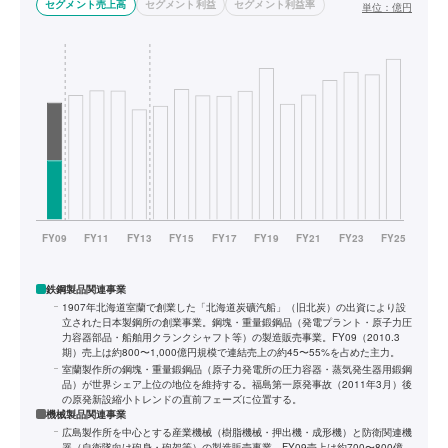
セグメント売上高
セグメント利益
セグメント利益率
単位：
億円
鉄鋼製品関連事業
1907年北海道室蘭で創業した「北海道炭礦汽船」（旧北炭）の出資により設
立された日本製鋼所の創業事業。鋼塊・重量鍛鋼品（発電プラント・原子力圧
力容器部品・船舶用クランクシャフト等）の製造販売事業。FY09（2010.3
期）売上は約800〜1,000億円規模で連結売上の約45〜55%を占めた主力。
室蘭製作所の鋼塊・重量鍛鋼品（原子力発電所の圧力容器・蒸気発生器用鍛鋼
品）が世界シェア上位の地位を維持する。福島第一原発事故（2011年3月）後
の原発新設縮小トレンドの直前フェーズに位置する。
機械製品関連事業
広島製作所を中心とする産業機械（樹脂機械・押出機・成形機）と防衛関連機
器（自衛隊向け砲身・砲架等）の製造販売事業。FY09売上は約700〜800億