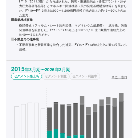
FY10（2011.3期）から再編された。鋼塊・重量鍛鋼品（発電プラント・原子
力圧力容器部品等）とエネルギー関連機器（風力発電基礎構造物等）を統合し
た。FY10〜FY13売上は900〜1,200億円規模で連結売上の約45〜50%を占め
た主力。
産業機械事業
樹脂機械（フィルム・シート用押出機・マグネシウム成形機）、成形機、防衛
関連機器を統合した。FY10〜FY13売上は800〜1,100億円規模で連結売上の
約40〜45%を占めた。
不動産その他事業
不動産事業と新規事業を統合した補完。FY10〜FY13連結売上の数%程度の小
規模。
2015
年3月期〜2026年3月期
セグメント売上高
セグメント利益
セグメント利益率
単位：
億円