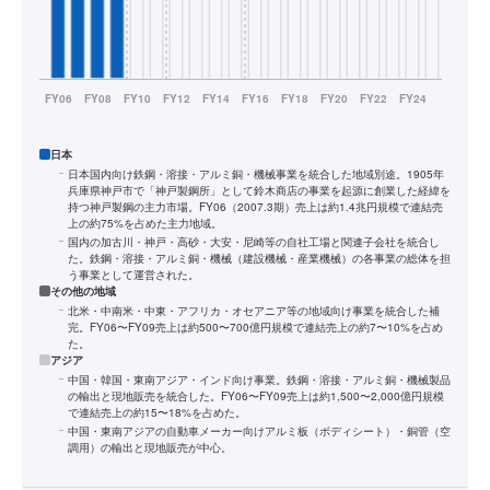
日本
日本国内向け鉄鋼・溶接・アルミ銅・機械事業を統合した地域別途。1905年
兵庫県神戸市で「神戸製鋼所」として鈴木商店の事業を起源に創業した経緯を
持つ神戸製鋼の主力市場。FY06（2007.3期）売上は約1.4兆円規模で連結売
上の約75%を占めた主力地域。
国内の加古川・神戸・高砂・大安・尼崎等の自社工場と関連子会社を統合し
た。鉄鋼・溶接・アルミ銅・機械（建設機械・産業機械）の各事業の総体を担
う事業として運営された。
その他の地域
北米・中南米・中東・アフリカ・オセアニア等の地域向け事業を統合した補
完。FY06〜FY09売上は約500〜700億円規模で連結売上の約7〜10%を占め
た。
アジア
中国・韓国・東南アジア・インド向け事業。鉄鋼・溶接・アルミ銅・機械製品
の輸出と現地販売を統合した。FY06〜FY09売上は約1,500〜2,000億円規模
で連結売上の約15〜18%を占めた。
中国・東南アジアの自動車メーカー向けアルミ板（ボディシート）・銅管（空
調用）の輸出と現地販売が中心。