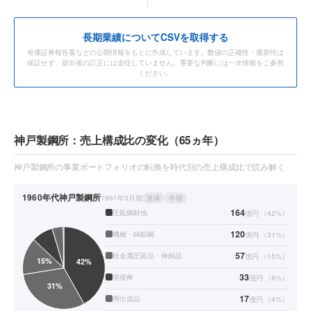
長期業績についてCSVを取得する
有価証券報告書などの公開情報をもとに作成しています。数値の正確性・最新性は
保証せず、提出後の訂正には追従していません。重要な判断には一次情報をご参照
ください。
神戸製鋼所：売上構成比の変化（65ヵ年）
神戸製鋼所の事業ポートフォリオの転換を時代別の売上構成比で読み解く
1960年代
神戸製鋼所
1961年3月期
単体
半期
164
圧延鋼材他
億円
（
42
%）
120
機械・鋳鍛鋼
億円
（
31
%）
57
軽金属圧延品・伸銅品
億円
（
15
%）
33
溶接棒
億円
（
8
%）
17
押出成品
億円
（
4
%）