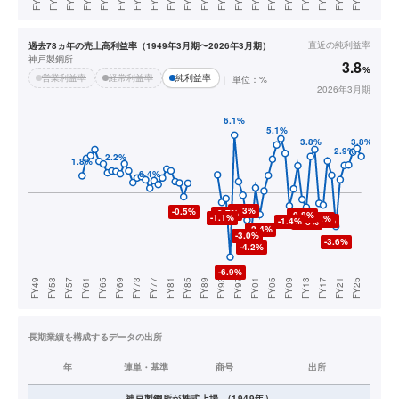
直近の
純利益率
過去78ヵ年の売上高利益率（1949年3月期〜2026年3月期）
神戸製鋼所
3.8
%
営業利益率
経常利益率
純利益率
単位：%
2026年3月期
長期業績を構成するデータの出所
年
連単・基準
商号
出所
神戸製鋼所
が株式上場
（
1949
年）