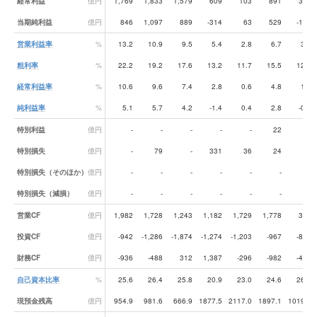
経常利益
億円
1,769
1,833
1,579
609
103
891
338
当期純利益
億円
846
1,097
889
-314
63
529
-142
営業利益率
%
13.2
10.9
9.5
5.4
2.8
6.7
3.2
粗利率
%
22.2
19.2
17.6
13.2
11.7
15.5
12.3
経常利益率
%
10.6
9.6
7.4
2.8
0.6
4.8
1.8
純利益率
%
5.1
5.7
4.2
-1.4
0.4
2.8
-0.8
特別利益
億円
-
-
-
-
-
22
-
特別損失
億円
-
79
-
331
36
24
60
特別損失（そのほか）
億円
-
-
-
-
-
-
-
特別損失（減損）
億円
-
-
-
-
-
-
-
営業CF
億円
1,982
1,728
1,243
1,182
1,729
1,778
395
投資CF
億円
-942
-1,286
-1,874
-1,274
-1,203
-967
-853
財務CF
億円
-936
-488
312
1,387
-296
-982
-402
自己資本比率
%
25.6
26.4
25.8
20.9
23.0
24.6
26.5
現預金残高
億円
954.9
981.6
666.9
1877.5
2117.0
1897.1
1019.0