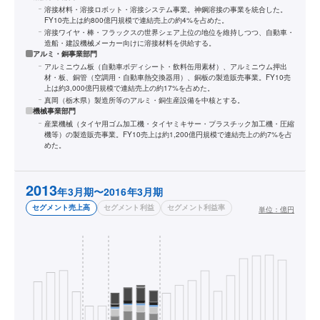
溶接材料・溶接ロボット・溶接システム事業。神鋼溶接の事業を統合した。
FY10売上は約800億円規模で連結売上の約4%を占めた。
溶接ワイヤ・棒・フラックスの世界シェア上位の地位を維持しつつ、自動車・
造船・建設機械メーカー向けに溶接材料を供給する。
アルミ・銅事業部門
アルミニウム板（自動車ボディシート・飲料缶用素材）、アルミニウム押出
材・板、銅管（空調用・自動車熱交換器用）、銅板の製造販売事業。FY10売
上は約3,000億円規模で連結売上の約17%を占めた。
真岡（栃木県）製造所等のアルミ・銅生産設備を中核とする。
機械事業部門
産業機械（タイヤ用ゴム加工機・タイヤミキサー・プラスチック加工機・圧縮
機等）の製造販売事業。FY10売上は約1,200億円規模で連結売上の約7%を占
めた。
2013
年3月期〜2016年3月期
セグメント売上高
セグメント利益
セグメント利益率
単位：
億円