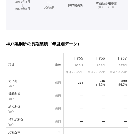
2015年3月
連結
有価証券報告書
↓
神戸製鋼所
（
XBRLベース
）
JGAAP
2026年3月
神戸製鋼所
の長期業績（年度別データ）
FY55
FY56
FY57
項目
単位
1955/3
1956/3
1957/3
単体 / JGAAP
単体 / JGAAP
単体 / JGAAP
単
神戸製鋼所
の長期業績データ一覧
売上高
246
399
億円
221
+11.3%
+62.2%
YoY
営業利益
億円
—
—
—
YoY
経常利益
億円
—
—
—
YoY
当期純利益
億円
—
—
—
YoY
純利益率
%
—
—
—