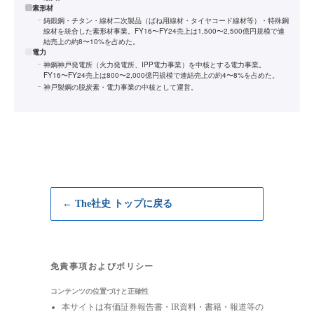
素形材
鋳鍛鋼・チタン・線材二次製品（ばね用線材・タイヤコード線材等）・特殊鋼
線材を統合した素形材事業。FY16〜FY24売上は1,500〜2,500億円規模で連
結売上の約8〜10%を占めた。
電力
神鋼神戸発電所（火力発電所、IPP電力事業）を中核とする電力事業。
FY16〜FY24売上は800〜2,000億円規模で連結売上の約4〜8%を占めた。
神戸製鋼の脱炭素・電力事業の中核として運営。
← The社史 トップに戻る
免責事項およびポリシー
コンテンツの位置づけと正確性
本サイトは有価証券報告書・IR資料・書籍・報道等の