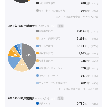
286
不動産関連事業
億円
（
2
%）
394
電子材料・その他の事業
億円
（
3
%）
出所：
有価証券報告書（2005年3月期）
2010年代
神戸製鋼所
2015年3月期
連結
通期
7,619
鉄鋼事業部門
億円
（
42
%）
3,298
アルミ・銅事業部門
億円
（
18
%）
3,101
コベルコ建機
億円
（
17
%）
1,502
機械事業部門
億円
（
8
%）
936
溶接事業部門
億円
（
5
%）
670
神鋼環境ソリューション
億円
（
4
%）
647
コベルコクレーン
億円
（
4
%）
482
エンジニアリング事業部門
億円
（
3
%）
出所：
有価証券報告書（2015年3月期）
2020年代
神戸製鋼所
2025年3月期
連結
通期
10,780
鉄鋼アルミ
億円
（
42
%）