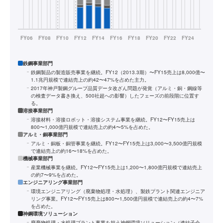
鉄鋼事業部門
鉄鋼製品の製造販売事業を継続。FY12（2013.3期）〜FY15売上は8,000億〜
1.1兆円規模で連結売上の約42〜47%を占めた主力。
2017年神戸製鋼グループ品質データ改ざん問題が発覚（アルミ・銅・鋼線等
の検査データ書き換え、500社超への影響）したフェーズの前段階に位置す
る。
溶接事業部門
溶接材料・溶接ロボット・溶接システム事業を継続。FY12〜FY15売上は
800〜1,000億円規模で連結売上の約4〜5%を占めた。
アルミ・銅事業部門
アルミ・銅板・銅管事業を継続。FY12〜FY15売上は3,000〜3,500億円規模
で連結売上の約16〜18%を占めた。
機械事業部門
産業機械事業を継続。FY12〜FY15売上は1,200〜1,800億円規模で連結売上
の約7〜9%を占めた。
エンジニアリング事業部門
環境エンジニアリング（廃棄物処理・水処理）、製鉄プラント関連エンジニア
リング事業。FY12〜FY15売上は800〜1,500億円規模で連結売上の約4〜7%
を占めた。
神鋼環境ソリューション
廃棄物処理・水処理プラント事業を担う神鋼環境ソリューション（連結子会