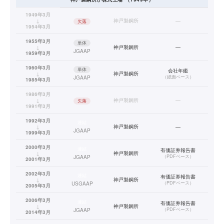
1949年3月
↓
神戸製鋼所
—
欠落
1954年3月
1955年3月
単体
↓
神戸製鋼所
—
JGAAP
1959年3月
1960年3月
単体
会社年鑑
↓
神戸製鋼所
（
紙面ベース
）
JGAAP
1985年3月
1986年3月
↓
神戸製鋼所
—
欠落
1991年3月
1992年3月
連結
↓
神戸製鋼所
—
JGAAP
1999年3月
2000年3月
連結
有価証券報告書
↓
神戸製鋼所
（
PDFベース
）
JGAAP
2001年3月
2002年3月
連結
有価証券報告書
↓
神戸製鋼所
（
PDFベース
）
USGAAP
2005年3月
2006年3月
連結
有価証券報告書
↓
神戸製鋼所
（
PDFベース
）
JGAAP
2014年3月