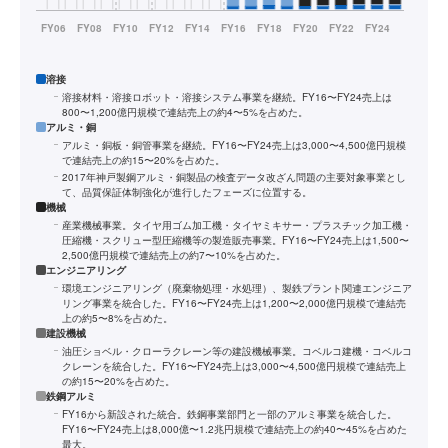
溶接
溶接材料・溶接ロボット・溶接システム事業を継続。FY16〜FY24売上は
800〜1,200億円規模で連結売上の約4〜5%を占めた。
アルミ・銅
アルミ・銅板・銅管事業を継続。FY16〜FY24売上は3,000〜4,500億円規模
で連結売上の約15〜20%を占めた。
2017年神戸製鋼アルミ・銅製品の検査データ改ざん問題の主要対象事業とし
て、品質保証体制強化が進行したフェーズに位置する。
機械
産業機械事業。タイヤ用ゴム加工機・タイヤミキサー・プラスチック加工機・
圧縮機・スクリュー型圧縮機等の製造販売事業。FY16〜FY24売上は1,500〜
2,500億円規模で連結売上の約7〜10%を占めた。
エンジニアリング
環境エンジニアリング（廃棄物処理・水処理）、製鉄プラント関連エンジニア
リング事業を統合した。FY16〜FY24売上は1,200〜2,000億円規模で連結売
上の約5〜8%を占めた。
建設機械
油圧ショベル・クローラクレーン等の建設機械事業。コベルコ建機・コベルコ
クレーンを統合した。FY16〜FY24売上は3,000〜4,500億円規模で連結売上
の約15〜20%を占めた。
鉄鋼アルミ
FY16から新設された統合。鉄鋼事業部門と一部のアルミ事業を統合した。
FY16〜FY24売上は8,000億〜1.2兆円規模で連結売上の約40〜45%を占めた
最大。