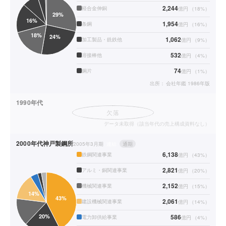
2,244
軽合金伸銅
億円
（
18
%）
1,954
条鋼
億円
（
16
%）
1,062
加工製品・銑鉄他
億円
（
9
%）
532
溶接棒他
億円
（
4
%）
74
鋼片
億円
（
1
%）
出所：
会社年鑑 1986年版
1990年代
欠落
データ未取得（該当年代の売上構成資料なし）
2000年代
神戸製鋼所
2005年3月期
連結
通期
6,138
鉄鋼関連事業
億円
（
43
%）
2,821
アルミ・銅関連事業
億円
（
20
%）
2,152
機械関連事業
億円
（
15
%）
2,061
建設機械関連事業
億円
（
14
%）
586
電力卸供給事業
億円
（
4
%）