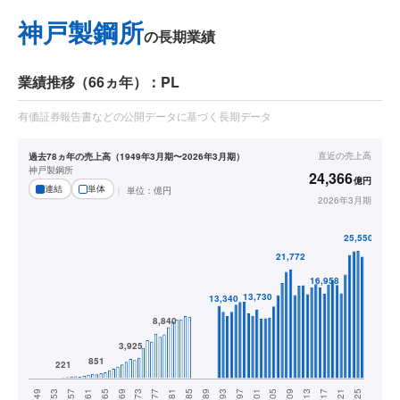
神戸製鋼所
の長期業績
業績推移（66ヵ年）：PL
有価証券報告書などの公開データに基づく長期データ
直近の
売上高
過去78ヵ年の売上高（1949年3月期〜2026年3月期）
神戸製鋼所
24,366
億円
連結
単体
単位：
億円
2026年3月期