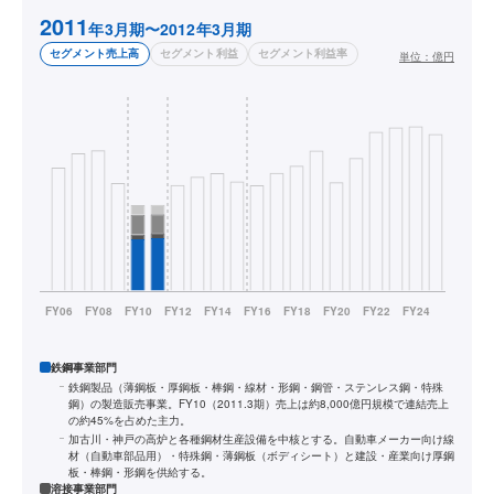
2011
年3月期〜2012年3月期
セグメント売上高
セグメント利益
セグメント利益率
単位：
億円
鉄鋼事業部門
鉄鋼製品（薄鋼板・厚鋼板・棒鋼・線材・形鋼・鋼管・ステンレス鋼・特殊
鋼）の製造販売事業。FY10（2011.3期）売上は約8,000億円規模で連結売上
の約45%を占めた主力。
加古川・神戸の高炉と各種鋼材生産設備を中核とする。自動車メーカー向け線
材（自動車部品用）・特殊鋼・薄鋼板（ボディシート）と建設・産業向け厚鋼
板・棒鋼・形鋼を供給する。
溶接事業部門