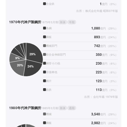
1
合金鉄
億円
（
0
%）
出所：
株式会社年鑑 昭和37年版
1970年代
神戸製鋼所
1975年3月期
単体
半期
1,080
条鋼
億円
（
29
%）
893
鋼板
億円
（
24
%）
742
機械部門
億円
（
20
%）
350
軽合金伸銅部門
億円
（
9
%）
230
鋼管その他
億円
（
6
%）
223
溶接棒他
億円
（
6
%）
123
鋼片
億円
（
3
%）
113
銑鉄
億円
（
3
%）
出所：
会社年鑑 1976年版
1980年代
神戸製鋼所
1985年3月期
単体
通期
3,540
機械
億円
（
29
%）
2,982
鋼板
億円
（
24
%）