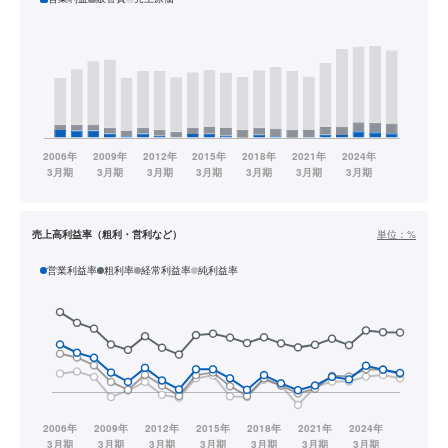
売上高利益率（粗利・営利など）
単位：
%
営業利益率
粗利率
経常利益率
純利益率