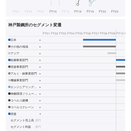
神戸製鋼所のセグメント変遷
FY01
FY02
FY03
FY04
FY05
FY06
FY07
FY08
FY09
FY10
FY1
日本
▸
その他の地域
▸
アジア
▸
鉄鋼事業部門
▸
溶接事業部門
▸
アルミ・銅事業部門
▸
機械事業部門
▸
エンジニアリング事業部門
▸
神鋼環境ソリューション
▸
コベルコ建機
▸
コベルコクレーン
▸
溶接
▾
セグメント売上高
億円
セグメント利益
億円