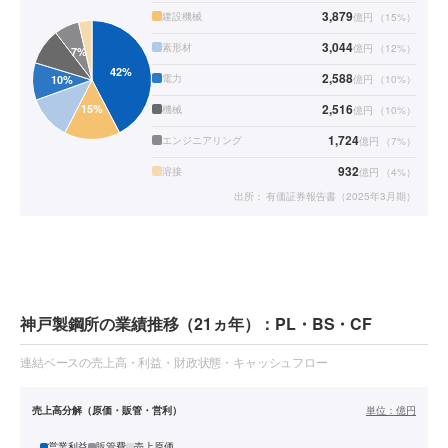
3,879
建設機械
億円
（
15
%）
3,044
素形材
億円
（
12
%）
2,588
電力
億円
（
10
%）
2,516
機械
億円
（
10
%）
1,724
エンジニアリング
億円
（
7
%）
932
溶接
億円
（
4
%）
出所：
有価証券報告書（2025年3月期）
神戸製鋼所の業績推移（21ヵ年）：PL・BS・CF
連結ベースの売上高・利益・財政状態・キャッシュフロー
売上高分解（原価・販管・営利）
単位：
億円
営業利益
販管費
売上原価