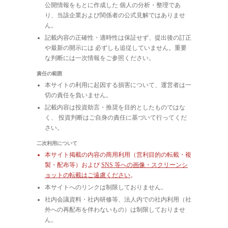
公開情報をもとに作成した 個人の分析・整理であ
り、当該企業および関係者の公式見解ではありませ
ん。
記載内容の正確性・適時性は保証せず、提出後の訂正
や最新の開示には 必ずしも追従していません。重要
な判断には一次情報をご参照ください。
責任の範囲
本サイトの利用に起因する損害について、運営者は一
切の責任を負いません。
記載内容は投資助言・推奨を目的としたものではな
く、 投資判断はご自身の責任に基づいて行ってくだ
さい。
二次利用について
本サイト掲載の内容の商用利用（営利目的の転載・複
製・配布等）および
SNS 等への画像・スクリーンシ
ョットの転載はご遠慮ください
。
本サイトへのリンクは制限しておりません。
社内会議資料・社内研修等、法人内での社内利用（社
外への再配布を伴わないもの）は制限しておりませ
ん。