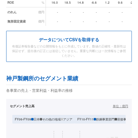
ROE
%
16.0
18.5
14.8
-6.6
1.2
9.6
-2.5
のれん
億円
-
-
-
-
-
-
-
無形固定資産
億円
-
-
-
-
-
-
-
データ
についてCSVを取得する
有価証券報告書などの公開情報をもとに作成しています。数値の正確性・最新性は
保証せず、提出後の訂正には追従していません。重要な判断には一次情報をご参照
ください。
神戸製鋼所のセグメント業績
各事業の売上・営業利益・利益率の推移
セグメント売上高
単位：
億円
日本
その他の地域
アジア
鉄鋼事業部門
溶接事業部門
FY06-FY09
FY10-FY11