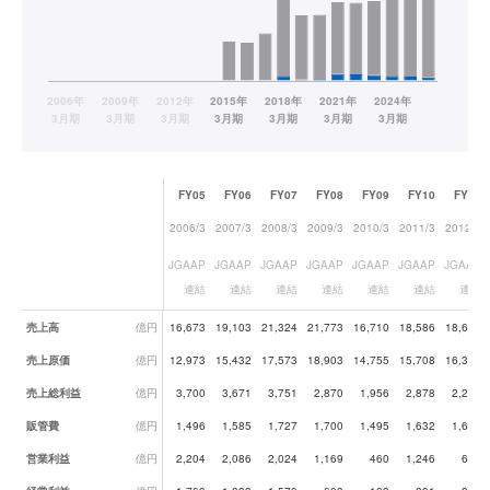
FY05
FY06
FY07
FY08
FY09
FY10
FY11
2006/3
2007/3
2008/3
2009/3
2010/3
2011/3
2012/3
JGAAP
JGAAP
JGAAP
JGAAP
JGAAP
JGAAP
JGAAP
連結
連結
連結
連結
連結
連結
連結
業績データ一覧
売上高
億円
16,673
19,103
21,324
21,773
16,710
18,586
18,647
売上原価
億円
12,973
15,432
17,573
18,903
14,755
15,708
16,359
売上総利益
億円
3,700
3,671
3,751
2,870
1,956
2,878
2,288
販管費
億円
1,496
1,585
1,727
1,700
1,495
1,632
1,683
営業利益
億円
2,204
2,086
2,024
1,169
460
1,246
606