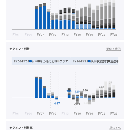
セグメント利益
単位：
億円
日本
その他の地域
アジア
鉄鋼事業部門
溶接事業部門
FY06-FY09
FY10-FY11
セグメント利益率
単位：
%