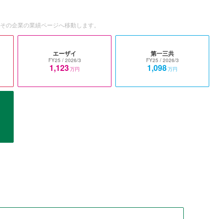
とその企業の業績ページへ移動します。
エーザイ
第一三共
FY25
/ 2026/3
FY25
/ 2026/3
1,123
1,098
万円
万円