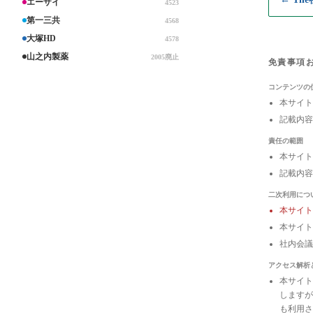
エーザイ
4523
第一三共
4568
大塚HD
4578
山之内製薬
2005廃止
免責事項
コンテンツの
本サイト
記載内容
責任の範囲
本サイト
記載内容
二次利用につ
本サイ
本サイト
社内会
アクセス解析
本サイトは
しますが
も利用さ