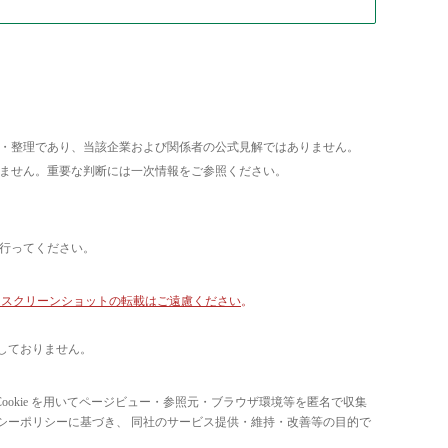
析・整理であり、当該企業および関係者の公式見解ではありません。
いません。重要な判断には一次情報をご参照ください。
て行ってください。
像・スクリーンショットの転載はご遠慮ください
。
しておりません。
ています。 Cookie を用いてページビュー・参照元・ブラウザ環境等を匿名で収集
ライバシーポリシーに基づき、 同社のサービス提供・維持・改善等の目的で