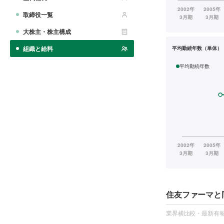
取締役一覧
大株主・株主構成
組織と給料
平均勤続年数（単体）
平均勤続年数
住友ファーマと
業界横比較・最新有