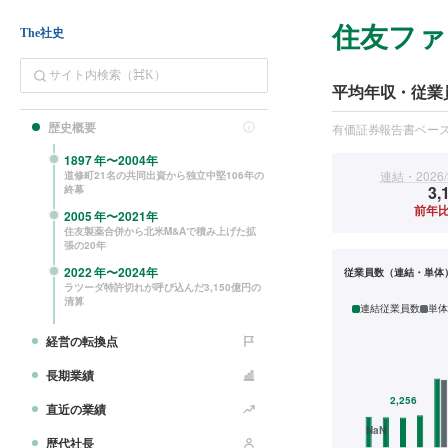
住友ファ
The社史
平均年収・従業
歴史概要
有価証券報告書ベー
1897
年〜
2004
年
連結・2026/
道修町21名の共同出資から独立中堅106年の
3,
終幕
前年比
2005
年〜
2021
年
住友製薬合併から北米M&Aで積み上げた拡
張の20年
2022
年〜
2024
年
従業員数（連結・単体
ラツーダ特許切れが呼び込んだ3,150億円の
清算
連結従業員数
単体
経営の転換点
長期業績
直近の業績
歴代社長