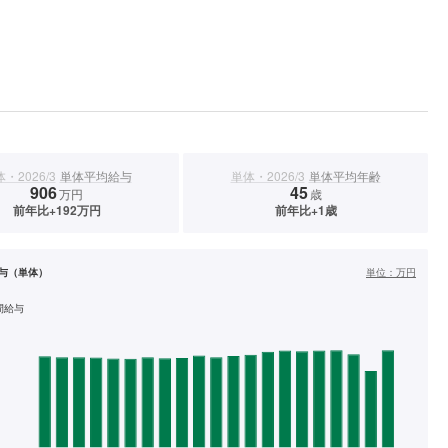
・2026/3
単体平均給与
単体・2026/3
単体平均年齢
906
45
万円
歳
前年比+192万円
前年比+1歳
与（単体）
単位：
万円
間給与