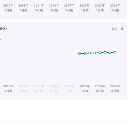
単体）
単位：
歳
齢