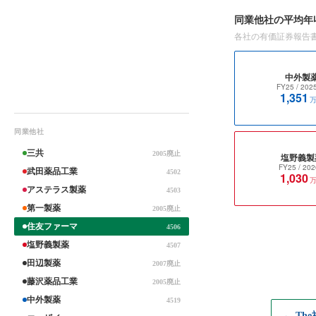
同業他社の平均年
各社の有価証券報告
中外製
FY25
/ 202
1,351
同業他社
三共
2005廃止
塩野義製
FY25
/ 202
武田薬品工業
4502
1,030
アステラス製薬
4503
第一製薬
2005廃止
住友ファーマ
4506
塩野義製薬
4507
田辺製薬
2007廃止
藤沢薬品工業
2005廃止
中外製薬
4519
← Th