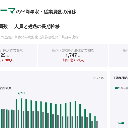
ーマ
の平均年収・従業員数の推移
員数 — 人員と処遇の長期推移
スの連結／単体の年次変化と業界他社の平均給与比較
3
連結従業員数
単体・2026/3
単体従業員数
単体
123
1,747
人
人
▲709人
前年比▲52人
）
単位：
名
平均年間給
従業員数
平均年