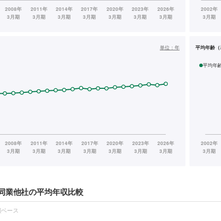
単位：
年
平均年齢（
平均年
同業他社の平均年収比較
報ベース