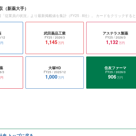
収
（新薬大手）
書「従業員の状況」より最新掲載値を集計（
FY25
·
8
社）。 カードをクリックする
薬
武田薬品工業
アステラス製薬
5/12
FY25
/ 2026/3
FY25
/ 2026/3
1,145
1,132
万円
万円
万円
薬
大塚HD
住友ファーマ
6/3
FY25
/ 2025/12
FY25
/ 2026/3
1,000
906
万円
万円
万円
e社史 トップに戻る