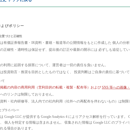
およびポリシー
位置づけと正確性
は有価証券報告書・IR資料・書籍・報道等の公開情報をもとに作成した 個人の分
の正確性・適時性は保証せず、提出後の訂正や最新の開示には 必ずしも追従して
の利用に起因する損害について、運営者は一切の責任を負いません。
は投資助言・推奨を目的としたものではなく、 投資判断はご自身の責任に基づい
いて
ト掲載の内容の商用利用（営利目的の転載・複製・配布等）および
SNS 等への画
へのリンクは制限しておりません。
議資料・社内研修等、法人内での社内利用（社外への再配布を伴わないもの）は制限
とプライバシー
 Google LLC が提供する Google Analytics 4 によりアクセス解析を行っ
、 個人を特定する情報は含まれません。 収集された情報は Google LLC のプ
れる場合があります。