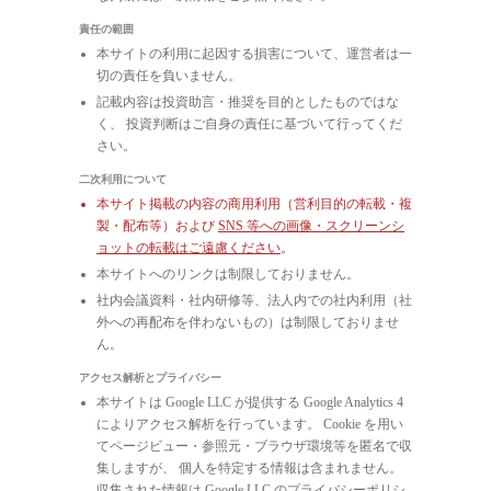
責任の範囲
本サイトの利用に起因する損害について、運営者は一
切の責任を負いません。
記載内容は投資助言・推奨を目的としたものではな
く、 投資判断はご自身の責任に基づいて行ってくだ
さい。
二次利用について
本サイト掲載の内容の商用利用（営利目的の転載・複
製・配布等）および
SNS 等への画像・スクリーンシ
ョットの転載はご遠慮ください
。
本サイトへのリンクは制限しておりません。
社内会議資料・社内研修等、法人内での社内利用（社
外への再配布を伴わないもの）は制限しておりませ
ん。
アクセス解析とプライバシー
本サイトは Google LLC が提供する Google Analytics 4
によりアクセス解析を行っています。 Cookie を用い
てページビュー・参照元・ブラウザ環境等を匿名で収
集しますが、 個人を特定する情報は含まれません。
収集された情報は Google LLC のプライバシーポリシ