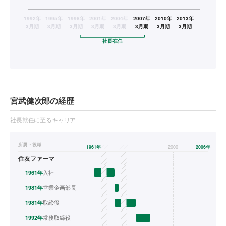
宮武健次郎の経歴
社長就任に至るキャリア
所属・役職
1961
年
╱╱
╱╱
2000
2006
年
住友ファーマ
入社
1961
年
営業企画部長
1981
年
取締役
1981
年
常務取締役
1992
年