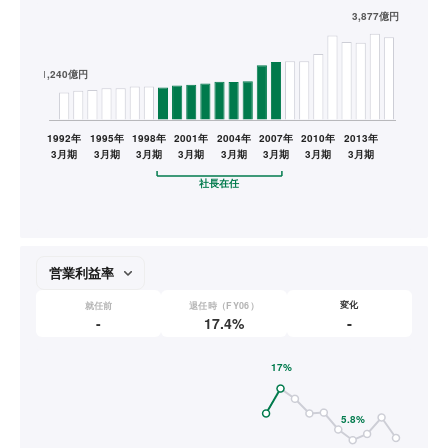
変化
就任前
退任時（FY06）
-
-
17.4%