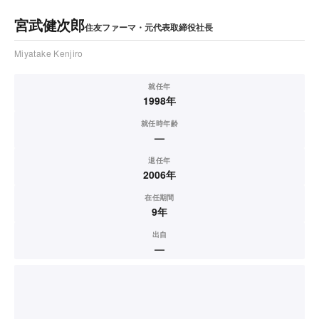
宮武健次郎
住友ファーマ・元代表取締役社長
Miyatake Kenjiro
就任年
1998年
就任時年齢
—
退任年
2006年
在任期間
9年
出自
—