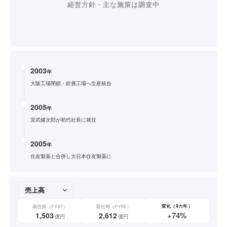
経営方針・主な施策は調査中
2003
年
大阪工場閉鎖・鈴鹿工場へ生産統合
2005
年
宮武健次郎が初代社長に就任
2005
年
住友製薬と合併し大日本住友製薬に
変化（9カ年）
就任前（FY97）
退任時（FY06）
+74%
1,503
2,612
億円
億円