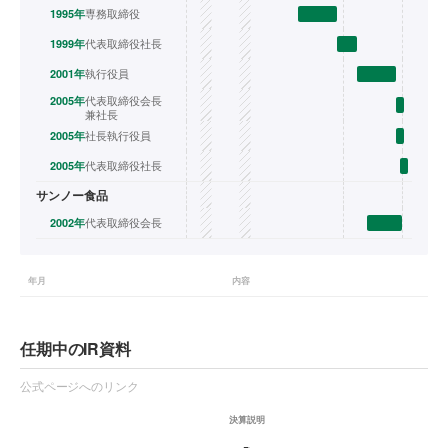
専務取締役
1995
年
代表取締役社長
1999
年
執行役員
2001
年
代表取締役会長
2005
年
兼社長
社長執行役員
2005
年
代表取締役社長
2005
年
サンノー食品
代表取締役会長
2002
年
年月
内容
任期中のIR資料
公式ページへのリンク
決算説明