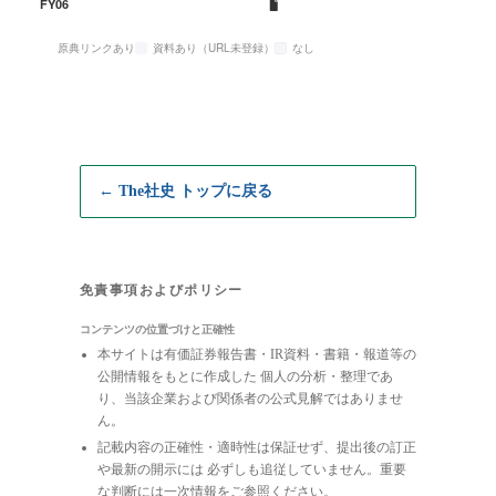
FY06
原典リンクあり
資料あり（URL未登録）
なし
← The社史 トップに戻る
免責事項およびポリシー
コンテンツの位置づけと正確性
本サイトは有価証券報告書・IR資料・書籍・報道等の
公開情報をもとに作成した 個人の分析・整理であ
り、当該企業および関係者の公式見解ではありませ
ん。
記載内容の正確性・適時性は保証せず、提出後の訂正
や最新の開示には 必ずしも追従していません。重要
な判断には一次情報をご参照ください。