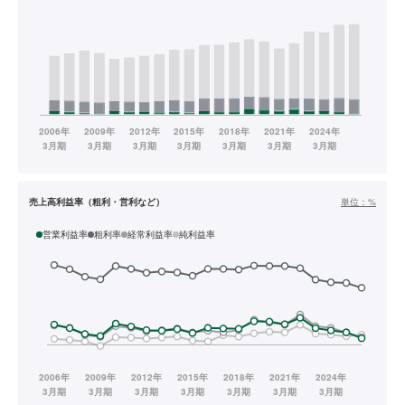
売上高利益率（粗利・営利など）
単位：
%
営業利益率
粗利率
経常利益率
純利益率