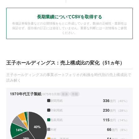
長期業績についてCSVを取得する
有価証券報告書などの公開情報をもとに作成しています。数値の正確性・最新性は
保証せず、提出後の訂正には追従していません。重要な判断には一次情報をご参照
ください。
王子ホールディングス：売上構成比の変化（51ヵ年）
王子ホールディングスの事業ポートフォリオの転換を時代別の売上構成比で
読み解く
1970年代
王子製紙
1975年3月期
単体
半期
336
新聞用紙
億円
（
40
%）
230
印刷用紙
億円
（
28
%）
115
包装用紙
億円
（
14
%）
66
木材
億円
（
8
%）