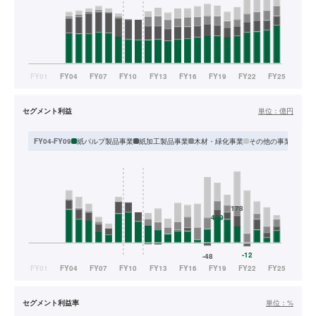
セグメント利益
単位：
億円
紙パルプ製品事業
紙加工製品事業
木材・緑化事業
その他の事業
FY04-FY09
FY1
セグメント利益率
単位：
%