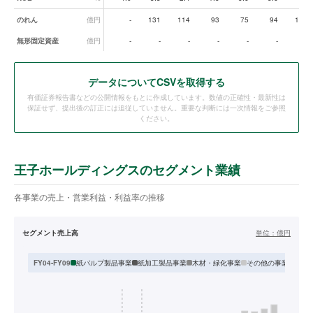
のれん
億円
-
131
114
93
75
94
154
無形固定資産
億円
-
-
-
-
-
-
-
データ
についてCSVを取得する
有価証券報告書などの公開情報をもとに作成しています。数値の正確性・最新性は
保証せず、提出後の訂正には追従していません。重要な判断には一次情報をご参照
ください。
王子ホールディングスのセグメント業績
各事業の売上・営業利益・利益率の推移
セグメント売上高
単位：
億円
紙パルプ製品事業
紙加工製品事業
木材・緑化事業
その他の事業
FY04-FY09
FY1