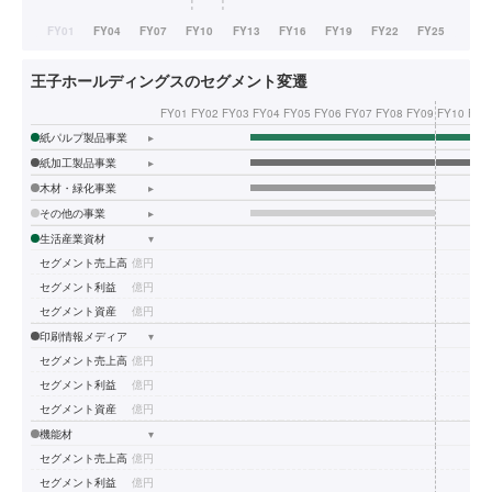
王子ホールディングスのセグメント変遷
FY01
FY02
FY03
FY04
FY05
FY06
FY07
FY08
FY09
FY10
FY1
紙パルプ製品事業
▸
紙加工製品事業
▸
木材・緑化事業
▸
その他の事業
▸
生活産業資材
▾
セグメント売上高
億円
セグメント利益
億円
セグメント資産
億円
印刷情報メディア
▾
セグメント売上高
億円
セグメント利益
億円
セグメント資産
億円
機能材
▾
セグメント売上高
億円
セグメント利益
億円