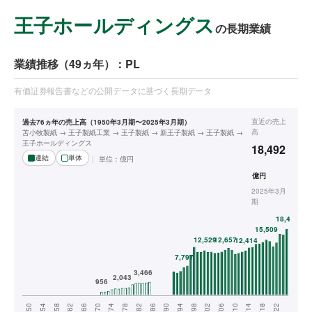
王子ホールディングス
の長期業績
業績推移（49ヵ年）：PL
有価証券報告書などの公開データに基づく長期データ
直近の
売上
過去76ヵ年の売上高（1950年3月期〜2025年3月期）
高
苫小牧製紙 → 王子製紙工業 → 王子製紙 → 新王子製紙 → 王子製紙 →
王子ホールディングス
18,492
連結
単体
単位：
億円
億円
2025年3月
期