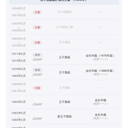
1950年3月
↓
苫小牧製紙
—
欠落
1951年3月
1952年3月
↓
王子製紙工業
—
欠落
1959年3月
1960年3月
↓
王子製紙
—
欠落
1970年3月
1971年3月
単体
会社年鑑（1976年版）
↓
王子製紙
（
紙面ベース
）
JGAAP
1975年3月
1976年3月
単体
会社年鑑（1986年版）
↓
王子製紙
（
紙面ベース
）
JGAAP
1985年3月
1986年3月
↓
王子製紙
—
欠落
1991年3月
連結
会社年鑑
1992年3月
王子製紙
（
紙面ベース
）
JGAAP
1993年3月
連結
会社年鑑
↓
新王子製紙
（
紙面ベース
）
JGAAP
1995年3月