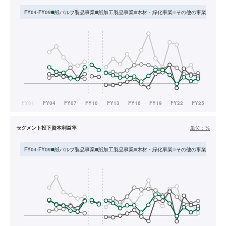
紙パルプ製品事業
紙加工製品事業
木材・緑化事業
その他の事業
FY04-FY09
FY1
セグメント投下資本利益率
単位：
%
紙パルプ製品事業
紙加工製品事業
木材・緑化事業
その他の事業
FY04-FY09
FY1