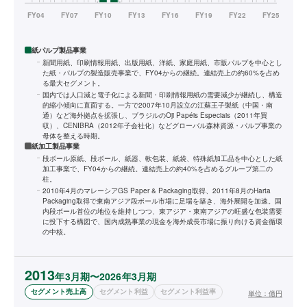
紙パルプ製品事業
新聞用紙、印刷情報用紙、出版用紙、洋紙、家庭用紙、市販パルプを中心とし
た紙・パルプの製造販売事業で、FY04からの継続。連結売上の約60%を占め
る最大セグメント。
国内では人口減と電子化による新聞・印刷情報用紙の需要減少が継続し、構造
的縮小傾向に直面する。一方で2007年10月設立の江蘇王子製紙（中国・南
通）など海外拠点を拡張し、ブラジルのOji Papéis Especiais（2011年買
収）、CENIBRA（2012年子会社化）などグローバル森林資源・パルプ事業の
母体を整える時期。
紙加工製品事業
段ボール原紙、段ボール、紙器、軟包装、紙袋、特殊紙加工品を中心とした紙
加工事業で、FY04からの継続。連結売上の約40%を占めるグループ第二の
柱。
2010年4月のマレーシアGS Paper & Packaging取得、2011年8月のHarta
Packaging取得で東南アジア段ボール市場に足場を築き、海外展開を加速。国
内段ボール首位の地位を維持しつつ、東アジア・東南アジアの旺盛な包装需要
に投下する構図で、国内成熟事業の現金を海外成長市場に振り向ける資金循環
の中核。
2013
年3月期〜2026年3月期
セグメント売上高
セグメント利益
セグメント利益率
単位：
億円