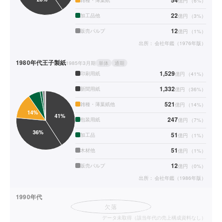
54
雑種・薄葉紙
億円
（
6
%）
22
加工品他
億円
（
3
%）
12
販売パルプ
億円
（
1
%）
出所：
会社年鑑（1976年版）
1980年代
王子製紙
1985年3月期
単体
通期
1,529
印刷用紙
億円
（
41
%）
1,332
新聞用紙
億円
（
36
%）
521
雑種・薄葉紙他
億円
（
14
%）
247
包装用紙
億円
（
7
%）
51
加工品
億円
（
1
%）
51
木材他
億円
（
1
%）
12
販売パルプ
億円
（
0
%）
出所：
会社年鑑（1986年版）
1990年代
欠落
データ未取得（該当年代の売上構成資料なし）