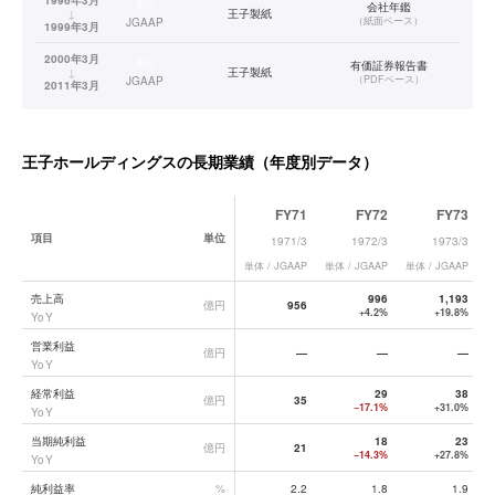
1996年3月
連結
会社年鑑
↓
王子製紙
（
紙面ベース
）
JGAAP
1999年3月
2000年3月
連結
有価証券報告書
↓
王子製紙
（
PDFベース
）
JGAAP
2011年3月
2012年3月
連結
有価証券報告書
↓
王子ホールディングス
（
PDFベース
）
JGAAP
2014年3月
王子ホールディングス
の長期業績（年度別データ）
2015年3月
連結
有価証券報告書
↓
王子ホールディングス
（
XBRLベース
）
JGAAP
2025年3月
FY71
FY72
FY73
項目
単位
1971/3
1972/3
1973/3
単体 / JGAAP
単体 / JGAAP
単体 / JGAAP
単
王子ホールディングス
の長期業績データ一覧
売上高
996
1,193
億円
956
+4.2%
+19.8%
YoY
営業利益
億円
—
—
—
YoY
経常利益
29
38
億円
35
−17.1%
+31.0%
YoY
当期純利益
18
23
億円
21
−14.3%
+27.8%
YoY
純利益率
%
2.2
1.8
1.9