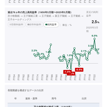
直近の
純利
過去76ヵ年の売上高利益率（1950年3月期〜2025年3月期）
益率
苫小牧製紙 → 王子製紙工業 → 王子製紙 → 新王子製紙 → 王子製紙 →
王子ホールディングス
2.5
%
営業利益率
経常利益率
純利益率
単位：%
2025年3月
期
長期業績を構成するデータの出所
年
連単・基準
商号
出所
苫小牧製紙
が株式上場
（
1949
年）