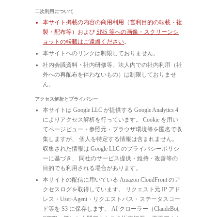
二次利用について
本サイト掲載の内容の商用利用（営利目的の転載・複
製・配布等）および
SNS 等への画像・スクリーンシ
ョットの転載はご遠慮ください
。
本サイトへのリンクは制限しておりません。
社内会議資料・社内研修等、法人内での社内利用（社
外への再配布を伴わないもの）は制限しておりませ
ん。
アクセス解析とプライバシー
本サイトは Google LLC が提供する Google Analytics 4
によりアクセス解析を行っています。 Cookie を用い
てページビュー・参照元・ブラウザ環境等を匿名で収
集しますが、 個人を特定する情報は含まれません。
収集された情報は Google LLC のプライバシーポリシ
ーに基づき、 同社のサービス提供・維持・改善等の
目的でも利用される場合があります。
本サイトの配信に用いている Amazon CloudFront のア
クセスログを取得しています。 リクエスト元 IP アド
レス・User-Agent・リクエストパス・ステータスコー
ド等を S3 に保存します。 AI クローラー（ClaudeBot,