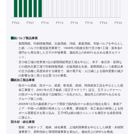
紙パルプ製品事業
新聞用紙、印刷情報用紙、出版用紙、洋紙、家庭用紙、市販パルプを中心とし
た紙・パルプの製造販売事業で、1949年の戦後分割で苫小牧1工場・資本金4
億円から再出発した王子の中核事業。連結売上の約60%を占める最大セグメ
ント。
苫小牧工場の世界第1位の新聞用紙専抄工場を中心に、米子・春日井・富岡な
どの国内主要工場で印刷情報用紙・出版用紙を生産。新聞用紙という創業以来
の主力品種に高度依存する構造で、後の電子化・人口減による国内需要の減少
の影響を強く受ける位置づけの事業。
紙加工製品事業
段ボール原紙、段ボール、紙器、軟包装、紙袋、特殊紙加工品を中心とした紙
加工事業で、2001年の王子板紙（現王子マテリア）設立、王子コンテナーへ
の段ボール子会社統合で品種別に一元化された。連結売上の約30%を占める
グループ第二の柱。
2005年12月の森紙業グループ買収で国内段ボール首位の地位を取り、東南ア
ジア・中国への展開の母体となった事業。通信販売・加工食品の伸張による段
ボール需要拡大を取り込み、王子HDは紙の縮小トレンドを補完する成長領域
に据えた。
木材・緑化事業
製材、木材チップ、植林、緑化事業、土地利用事業を中心とした林業・木材関
連事業で、原料供給と環境関連事業を束ねた。連結売上の約5%を構成。