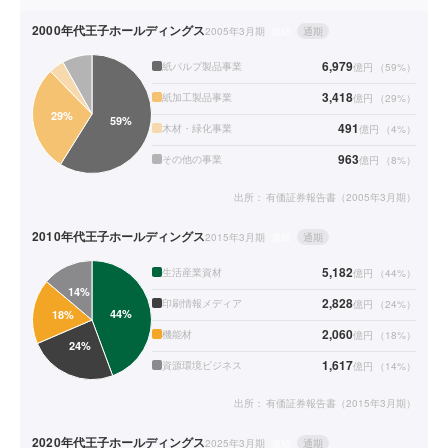
2000年代
王子ホールディングス
2005年3月期
連結
通期
6,979
紙パルプ製品事業
億円
（
59
%）
3,418
紙加工製品事業
億円
（
29
%）
491
木材・緑化事業
億円
（
4
%）
963
その他の事業
億円
（
8
%）
出所：
有価証券報告書（2005年3月期）
2010年代
王子ホールディングス
2015年3月期
連結
通期
5,182
生活産業資材
億円
（
44
%）
2,828
印刷情報メディア
億円
（
24
%）
2,060
機能材
億円
（
18
%）
1,617
資源環境ビジネス
億円
（
14
%）
出所：
有価証券報告書（2015年3月期）
2020年代
王子ホールディングス
2025年3月期
連結
通期