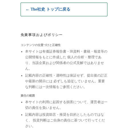
← The社史 トップに戻る
免責事項およびポリシー
コンテンツの位置づけと正確性
本サイトは有価証券報告書・IR資料・書籍・報道等の
公開情報をもとに作成した 個人の分析・整理であ
り、当該企業および関係者の公式見解ではありませ
ん。
記載内容の正確性・適時性は保証せず、提出後の訂正
や最新の開示には 必ずしも追従していません。重要
な判断には一次情報をご参照ください。
責任の範囲
本サイトの利用に起因する損害について、運営者は一
切の責任を負いません。
記載内容は投資助言・推奨を目的としたものではな
く、 投資判断はご自身の責任に基づいて行ってくだ
さい。