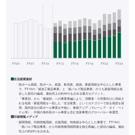
生活産業資材
段ボール原紙、段ボール、紙器、軟包装、紙袋、家庭用紙を中心とした事業
で、FY10の「紙加工製品事業」と「紙パルプ製品事業」のうち家庭用紙を統
合した節目の編成。連結売上の約40%を占める最大セグメント。
「事業別」から「価値別」への事業再編により、消費者・小売業向けに供給さ
れる包装・家庭用紙を一括した「生活産業」というカテゴリーで括る発想を採
用。国内首位の段ボール事業を中核に、東南アジア（マレーシア・タイ・ベト
ナム等）、中国の海外段ボール事業も含む包装事業のグローバル一体運営。
印刷情報メディア
新聞用紙、印刷情報用紙、出版用紙、特殊紙を中心とした事業で、FY10の
「紙パルプ製品事業」から印刷情報用紙関連を独立再編した節目の編成。連結
売上の約25%を占める。