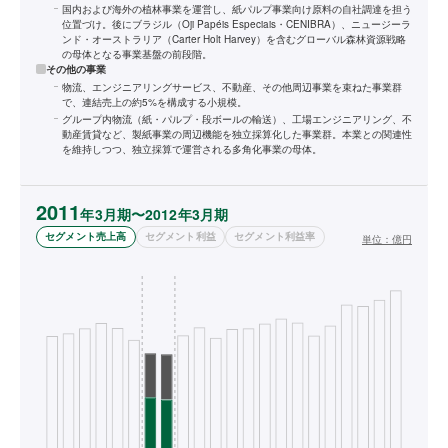
国内および海外の植林事業を運営し、紙パルプ事業向け原料の自社調達を担う
位置づけ。後にブラジル（Oji Papéis Especiais・CENIBRA）、ニュージーラ
ンド・オーストラリア（Carter Holt Harvey）を含むグローバル森林資源戦略
の母体となる事業基盤の前段階。
その他の事業
物流、エンジニアリングサービス、不動産、その他周辺事業を束ねた事業群
で、連結売上の約5%を構成する小規模。
グループ内物流（紙・パルプ・段ボールの輸送）、工場エンジニアリング、不
動産賃貸など、製紙事業の周辺機能を独立採算化した事業群。本業との関連性
を維持しつつ、独立採算で運営される多角化事業の母体。
2011
年3月期〜2012年3月期
セグメント売上高
セグメント利益
セグメント利益率
単位：
億円