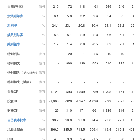
当期純利益
億円
210
172
118
-63
249
246
222
営業利益率
%
6.1
5.0
3.2
2.6
6.4
5.5
4.4
粗利率
%
24.4
23.1
20.8
20.0
24.1
23.2
22.0
経常利益率
%
5.8
5.1
2.9
2.3
5.6
5.1
4.0
純利益率
%
1.7
1.4
0.9
-0.5
2.2
2.1
1.8
特別利益
億円
-
120
11
25
40
10
27
特別損失
億円
-
396
159
339
316
222
111
特別損失（そのほか）
億円
-
-
-
-
-
-
-
特別損失（減損）
億円
-
-
-
-
-
-
-
営業CF
億円
1,123
593
1,389
739
1,793
1,154
1,195
投資CF
億円
-1,066
-920
-1,247
-1,090
-899
-897
-812
財務CF
億円
-129
310
171
661
-1,389
-314
-289
自己資本比率
%
30.2
29.0
27.8
24.4
27.6
27.1
28.3
現預金残高
億円
396.0
385.5
713.5
909.4
419.4
319.3
438.3
ROE
%
4.0
3.3
2.4
-1.5
5.6
5.6
4.8