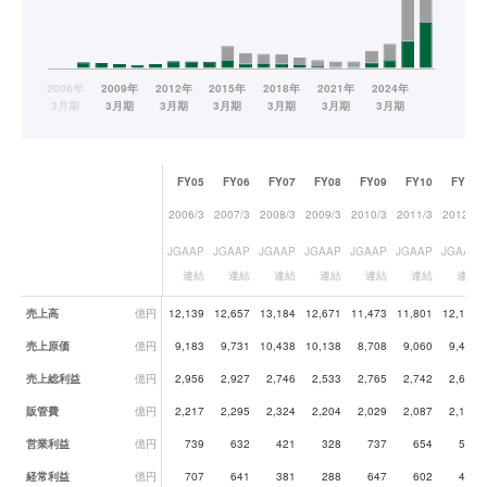
FY05
FY06
FY07
FY08
FY09
FY10
FY11
2006/3
2007/3
2008/3
2009/3
2010/3
2011/3
2012/3
JGAAP
JGAAP
JGAAP
JGAAP
JGAAP
JGAAP
JGAAP
連結
連結
連結
連結
連結
連結
連結
業績データ一覧
売上高
億円
12,139
12,657
13,184
12,671
11,473
11,801
12,129
売上原価
億円
9,183
9,731
10,438
10,138
8,708
9,060
9,460
売上総利益
億円
2,956
2,927
2,746
2,533
2,765
2,742
2,669
販管費
億円
2,217
2,295
2,324
2,204
2,029
2,087
2,131
営業利益
億円
739
632
421
328
737
654
538
経常利益
億円
707
641
381
288
647
602
484