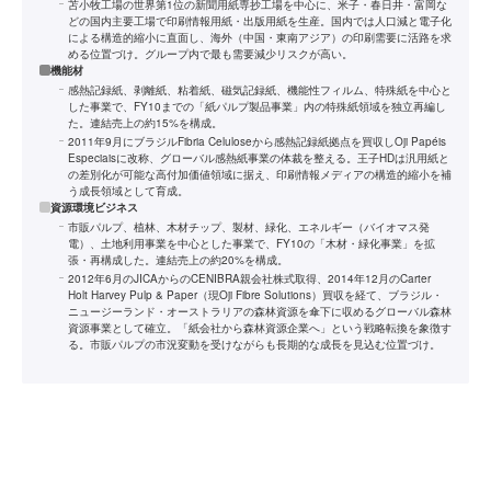
苫小牧工場の世界第1位の新聞用紙専抄工場を中心に、米子・春日井・富岡な
どの国内主要工場で印刷情報用紙・出版用紙を生産。国内では人口減と電子化
による構造的縮小に直面し、海外（中国・東南アジア）の印刷需要に活路を求
める位置づけ。グループ内で最も需要減少リスクが高い。
機能材
感熱記録紙、剥離紙、粘着紙、磁気記録紙、機能性フィルム、特殊紙を中心と
した事業で、FY10までの「紙パルプ製品事業」内の特殊紙領域を独立再編し
た。連結売上の約15%を構成。
2011年9月にブラジルFibria Celuloseから感熱記録紙拠点を買収しOji Papéis
Especiaisに改称、グローバル感熱紙事業の体裁を整える。王子HDは汎用紙と
の差別化が可能な高付加価値領域に据え、印刷情報メディアの構造的縮小を補
う成長領域として育成。
資源環境ビジネス
市販パルプ、植林、木材チップ、製材、緑化、エネルギー（バイオマス発
電）、土地利用事業を中心とした事業で、FY10の「木材・緑化事業」を拡
張・再構成した。連結売上の約20%を構成。
2012年6月のJICAからのCENIBRA親会社株式取得、2014年12月のCarter
Holt Harvey Pulp & Paper（現Oji Fibre Solutions）買収を経て、ブラジル・
ニュージーランド・オーストラリアの森林資源を傘下に収めるグローバル森林
資源事業として確立。「紙会社から森林資源企業へ」という戦略転換を象徴す
る。市販パルプの市況変動を受けながらも長期的な成長を見込む位置づけ。