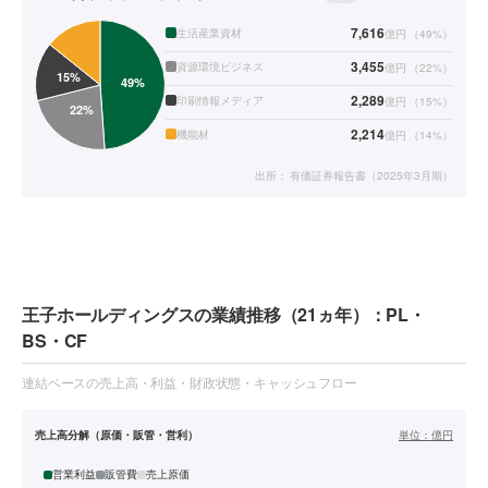
7,616
生活産業資材
億円
（
49
%）
3,455
資源環境ビジネス
億円
（
22
%）
2,289
印刷情報メディア
億円
（
15
%）
2,214
機能材
億円
（
14
%）
出所：
有価証券報告書（2025年3月期）
王子ホールディングスの業績推移（21ヵ年）：PL・
BS・CF
連結ベースの売上高・利益・財政状態・キャッシュフロー
売上高分解（原価・販管・営利）
単位：
億円
営業利益
販管費
売上原価