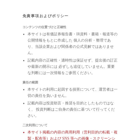
免責事項およびポリシー
コンテンツの位置づけと正確性
本サイトは有価証券報告書・IR資料・書籍・報道等の
公開情報をもとに作成した 個人の分析・整理であ
り、当該企業および関係者の公式見解ではありませ
ん。
記載内容の正確性・適時性は保証せず、提出後の訂正
や最新の開示には 必ずしも追従していません。重要
な判断には一次情報をご参照ください。
責任の範囲
本サイトの利用に起因する損害について、運営者は一
切の責任を負いません。
記載内容は投資助言・推奨を目的としたものではな
く、 投資判断はご自身の責任に基づいて行ってくだ
さい。
二次利用について
本サイト掲載の内容の商用利用（営利目的の転載・複
製・配布等）および
SNS 等への画像・スクリーンシ