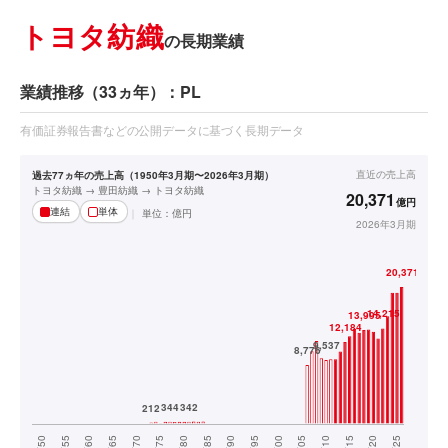
トヨタ紡織
の長期業績
業績推移（33ヵ年）：PL
有価証券報告書などの公開データに基づく長期データ
直近の
売上高
過去77ヵ年の売上高（1950年3月期〜2026年3月期）
トヨタ紡織 → 豊田紡織 → トヨタ紡織
20,371
億円
連結
単体
単位：
億円
2026年3月期