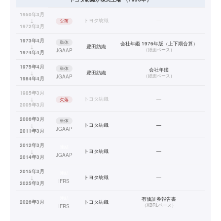
1950年3月
↓
トヨタ紡織
—
欠落
1972年3月
1973年4月
単体
会社年鑑 1976年版（上下期合算）
↓
豊田紡織
（
紙面ベース
）
JGAAP
1974年4月
1975年4月
単体
会社年鑑
↓
豊田紡織
（
紙面ベース
）
JGAAP
1984年4月
1985年3月
↓
トヨタ紡織
—
欠落
2005年3月
2006年3月
単体
↓
トヨタ紡織
—
JGAAP
2011年3月
2012年3月
連結
↓
トヨタ紡織
—
JGAAP
2014年3月
2015年3月
連結
↓
トヨタ紡織
—
IFRS
2025年3月
連結
有価証券報告書
2026年3月
トヨタ紡織
（
XBRLベース
）
IFRS