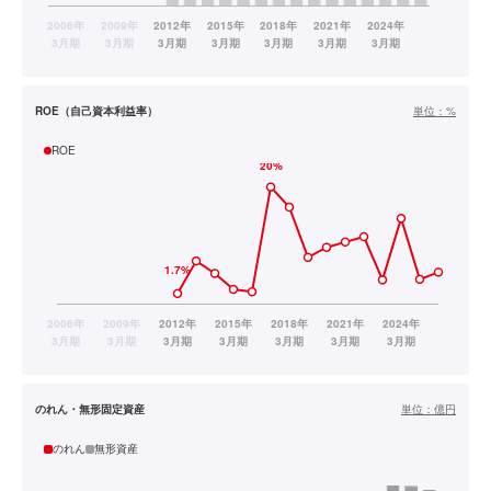
ROE（自己資本利益率）
単位：
%
ROE
のれん・無形固定資産
単位：
億円
のれん
無形資産