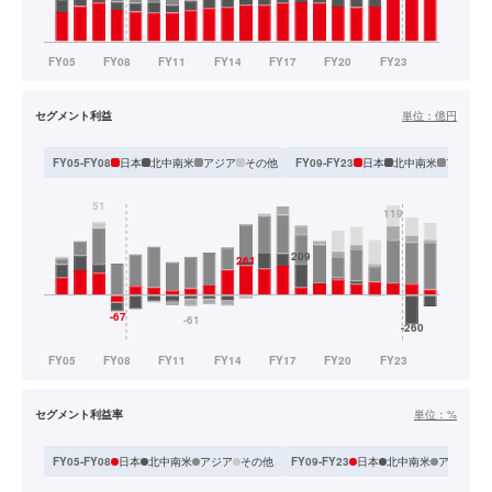
セグメント利益
単位：
億円
日本
北中南米
アジア
その他
日本
北中南米
アジア・
FY05-FY08
FY09-FY23
セグメント利益率
単位：
%
日本
北中南米
アジア
その他
日本
北中南米
アジア・
FY05-FY08
FY09-FY23