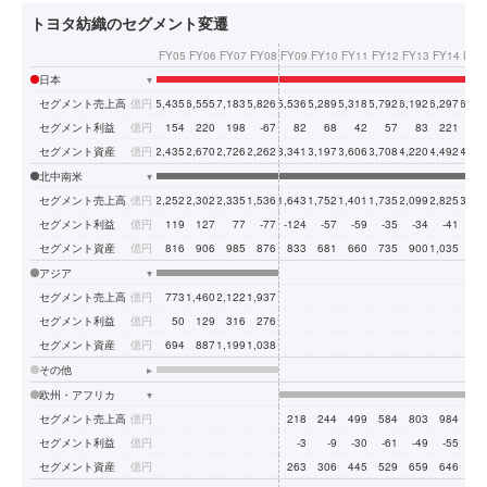
トヨタ紡織のセグメント変遷
FY05
FY06
FY07
FY08
FY09
FY10
FY11
FY12
FY13
FY14
FY1
日本
▾
セグメント売上高
億円
5,435
6,555
7,183
5,826
5,536
5,289
5,318
5,792
6,192
6,297
6,71
セグメント利益
億円
154
220
198
-67
82
68
42
57
83
221
26
セグメント資産
億円
2,435
2,670
2,726
2,262
3,341
3,197
3,606
3,708
4,220
4,492
4,42
北中南米
▾
セグメント売上高
億円
2,252
2,302
2,335
1,536
1,643
1,752
1,401
1,735
2,099
2,825
3,12
セグメント利益
億円
119
127
77
-77
-124
-57
-59
-35
-34
-41
4
セグメント資産
億円
816
906
985
876
833
681
660
735
900
1,035
91
アジア
▾
セグメント売上高
億円
773
1,460
2,122
1,937
セグメント利益
億円
50
129
316
276
セグメント資産
億円
694
887
1,199
1,038
その他
▸
欧州・アフリカ
▾
セグメント売上高
億円
218
244
499
584
803
984
93
セグメント利益
億円
-3
-9
-30
-61
-49
-55
-2
セグメント資産
億円
263
306
445
529
659
646
50