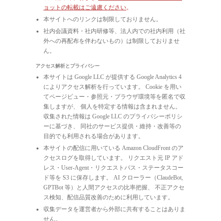
ョットの転載はご遠慮ください
。
本サイトへのリンクは制限しておりません。
社内会議資料・社内研修等、法人内での社内利用（社
外への再配布を伴わないもの）は制限しておりませ
ん。
アクセス解析とプライバシー
本サイトは Google LLC が提供する Google Analytics 4
によりアクセス解析を行っています。 Cookie を用い
てページビュー・参照元・ブラウザ環境等を匿名で収
集しますが、 個人を特定する情報は含まれません。
収集された情報は Google LLC のプライバシーポリシ
ーに基づき、 同社のサービス提供・維持・改善等の
目的でも利用される場合があります。
本サイトの配信に用いている Amazon CloudFront のア
クセスログを取得しています。 リクエスト元 IP アド
レス・User-Agent・リクエストパス・ステータスコー
ド等を S3 に保存します。 AI クローラー（ClaudeBot,
GPTBot 等）と人間アクセスの比率把握、 不正アクセ
ス検知、配信品質改善のために利用しています。
収集データを運営者から外部に共有することはありま
せん。