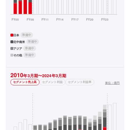
準備中
日本
準備中
北中南米
準備中
アジア
準備中
その他
2010
年3月期〜2024年3月期
セグメント売上高
セグメント利益
セグメント利益率
単位：
億円