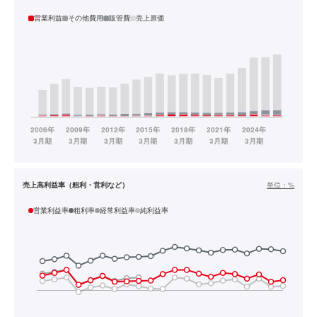
営業利益
その他費用
販管費
売上原価
売上高利益率（粗利・営利など）
単位：
%
営業利益率
粗利率
経常利益率
純利益率