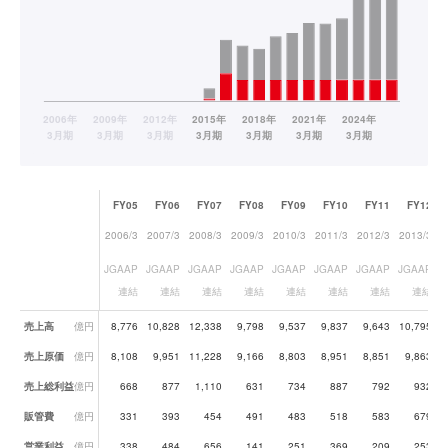
FY05
FY06
FY07
FY08
FY09
FY10
FY11
FY12
2006/3
2007/3
2008/3
2009/3
2010/3
2011/3
2012/3
2013/3
2
JGAAP
JGAAP
JGAAP
JGAAP
JGAAP
JGAAP
JGAAP
JGAAP
J
連結
連結
連結
連結
連結
連結
連結
連結
業績データ一覧
売上高
億円
8,776
10,828
12,338
9,798
9,537
9,837
9,643
10,795
1
売上原価
億円
8,108
9,951
11,228
9,166
8,803
8,951
8,851
9,863
1
売上総利益
億円
668
877
1,110
631
734
887
792
932
販管費
億円
331
393
454
491
483
518
583
679
営業利益
億円
338
484
656
141
251
369
209
253