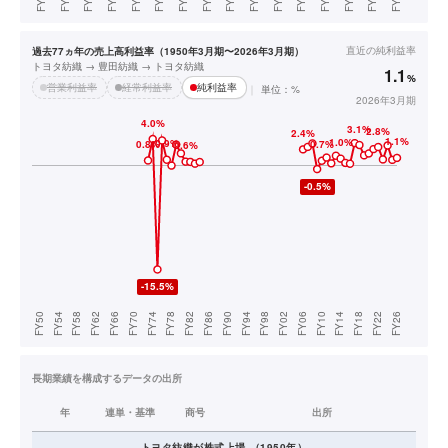
直近の
純利益率
過去77ヵ年の売上高利益率（1950年3月期〜2026年3月期）
トヨタ紡織 → 豊田紡織 → トヨタ紡織
1.1
%
営業利益率
経常利益率
純利益率
単位：%
2026年3月期
長期業績を構成するデータの出所
年
連単・基準
商号
出所
トヨタ紡織
が株式上場
（
1950
年）