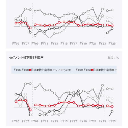
セグメント投下資本利益率
単位：
%
日本
北中南米
アジア
その他
日本
北中南米
アジア・
FY05-FY08
FY09-FY23