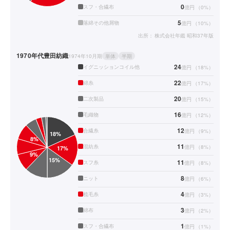
0
スフ・合繊布
億円
（
0
%）
5
落綿その他屑物
億円
（
10
%）
出所：
株式会社年鑑 昭和37年版
1970年代
豊田紡織
1974年10月期
単体
半期
24
イグニッションコイル他
億円
（
18
%）
22
綿糸
億円
（
17
%）
20
二次製品
億円
（
15
%）
16
毛織物
億円
（
12
%）
12
合繊糸
億円
（
9
%）
11
混紡糸
億円
（
8
%）
11
スフ糸
億円
（
8
%）
8
ニット
億円
（
6
%）
4
梳毛糸
億円
（
3
%）
3
綿布
億円
（
2
%）
1
スフ・合繊布
億円
（
1
%）