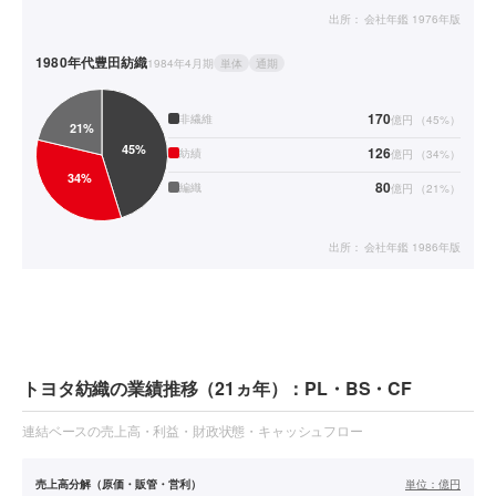
出所：
会社年鑑 1976年版
1980年代
豊田紡織
1984年4月期
単体
通期
170
非繊維
億円
（
45
%）
126
紡績
億円
（
34
%）
80
編織
億円
（
21
%）
出所：
会社年鑑 1986年版
トヨタ紡織の業績推移（21ヵ年）：PL・BS・CF
連結ベースの売上高・利益・財政状態・キャッシュフロー
売上高分解（原価・販管・営利）
単位：
億円