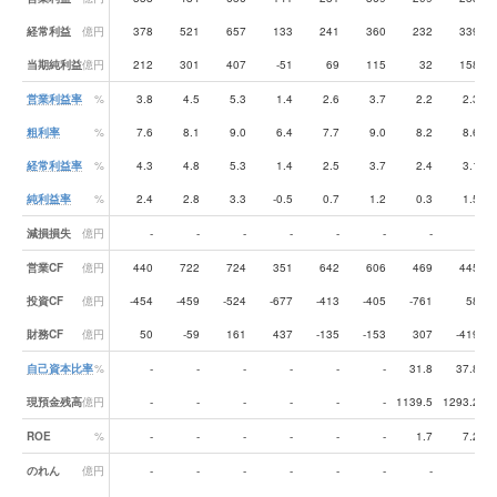
経常利益
億円
378
521
657
133
241
360
232
339
当期純利益
億円
212
301
407
-51
69
115
32
158
営業利益率
%
3.8
4.5
5.3
1.4
2.6
3.7
2.2
2.3
粗利率
%
7.6
8.1
9.0
6.4
7.7
9.0
8.2
8.6
経常利益率
%
4.3
4.8
5.3
1.4
2.5
3.7
2.4
3.1
純利益率
%
2.4
2.8
3.3
-0.5
0.7
1.2
0.3
1.5
減損損失
億円
-
-
-
-
-
-
-
-
営業CF
億円
440
722
724
351
642
606
469
445
投資CF
億円
-454
-459
-524
-677
-413
-405
-761
58
財務CF
億円
50
-59
161
437
-135
-153
307
-419
自己資本比率
%
-
-
-
-
-
-
31.8
37.8
現預金残高
億円
-
-
-
-
-
-
1139.5
1293.2
1
ROE
%
-
-
-
-
-
-
1.7
7.2
のれん
億円
-
-
-
-
-
-
-
-