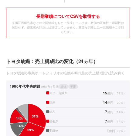
長期業績についてCSVを取得する
有価証券報告書などの公開情報をもとに作成しています。数値の正確性・最新性は
保証せず、提出後の訂正には追従していません。重要な判断には一次情報をご参照
ください。
トヨタ紡織：売上構成比の変化（24ヵ年）
トヨタ紡織の事業ポートフォリオの転換を時代別の売上構成比で読み解く
1960年代
中央紡績
1961年4月期
単体
半期
15
スフ・合繊糸
億円
（
31
%）
14
綿糸
億円
（
29
%）
7
綿布
億円
（
14
%）
7
梳毛糸
億円
（
14
%）
1
毛織物
億円
（
2
%）