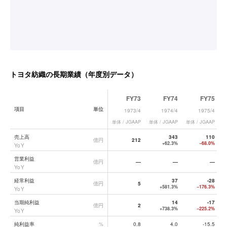
トヨタ紡織
の長期業績（年度別データ）
FY73
FY74
FY75
項目
単位
1973/4
1974/4
1975/4
単体 / JGAAP
単体 / JGAAP
単体 / JGAAP
単
トヨタ紡織
の長期業績データ一覧
売上高
343
110
億円
212
+62.3%
−68.0%
YoY
営業利益
億円
—
—
—
YoY
経常利益
37
-28
億円
5
+581.3%
−176.3%
YoY
当期純利益
14
-17
億円
2
+738.3%
−225.2%
YoY
純利益率
%
0.8
4.0
-15.5