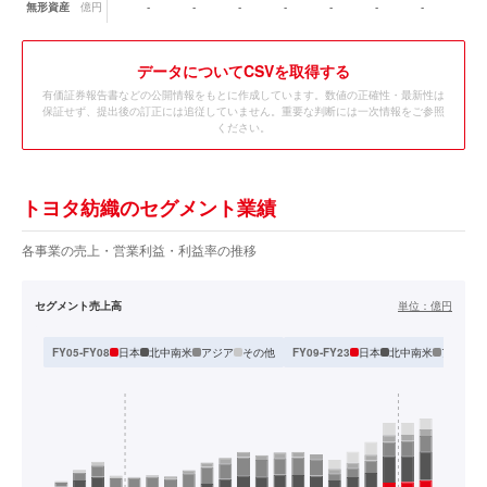
無形資産
億円
-
-
-
-
-
-
-
-
データ
についてCSVを取得する
有価証券報告書などの公開情報をもとに作成しています。数値の正確性・最新性は
保証せず、提出後の訂正には追従していません。重要な判断には一次情報をご参照
ください。
トヨタ紡織のセグメント業績
各事業の売上・営業利益・利益率の推移
セグメント売上高
単位：
億円
日本
北中南米
アジア
その他
日本
北中南米
アジア・
FY05-FY08
FY09-FY23