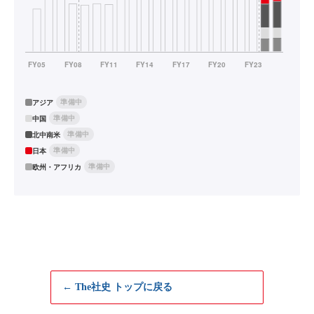
準備中
アジア
準備中
中国
準備中
北中南米
準備中
日本
準備中
欧州・アフリカ
← The社史 トップに戻る