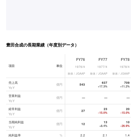
豊田合成
の長期業績（年度別データ）
FY76
FY77
FY78
項目
単位
1976/4
1977/4
1978/4
単体 / JGAAP
単体 / JGAAP
単体 / JGAAP
単
豊田合成
の長期業績データ一覧
売上高
637
709
億円
543
+17.3%
+11.2%
YoY
営業利益
億円
—
—
—
YoY
経常利益
23
20
億円
27
−15.0%
−15.0%
YoY
当期純利益
13
10
億円
12
+8.4%
−26.9%
YoY
純利益率
%
2.2
2.1
1.4