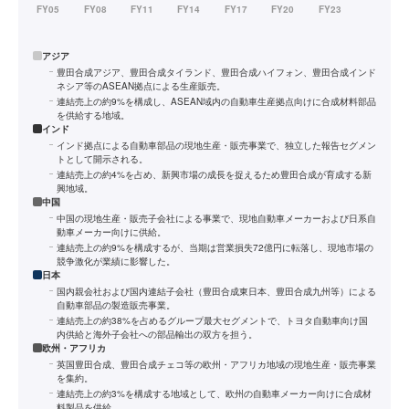
アジア
豊田合成アジア、豊田合成タイランド、豊田合成ハイフォン、豊田合成インド
ネシア等のASEAN拠点による生産販売。
連結売上の約9%を構成し、ASEAN域内の自動車生産拠点向けに合成材料部品
を供給する地域。
インド
インド拠点による自動車部品の現地生産・販売事業で、独立した報告セグメン
トとして開示される。
連結売上の約4%を占め、新興市場の成長を捉えるため豊田合成が育成する新
興地域。
中国
中国の現地生産・販売子会社による事業で、現地自動車メーカーおよび日系自
動車メーカー向けに供給。
連結売上の約9%を構成するが、当期は営業損失72億円に転落し、現地市場の
競争激化が業績に影響した。
日本
国内親会社および国内連結子会社（豊田合成東日本、豊田合成九州等）による
自動車部品の製造販売事業。
連結売上の約38%を占めるグループ最大セグメントで、トヨタ自動車向け国
内供給と海外子会社への部品輸出の双方を担う。
欧州・アフリカ
英国豊田合成、豊田合成チェコ等の欧州・アフリカ地域の現地生産・販売事業
を集約。
連結売上の約3%を構成する地域として、欧州の自動車メーカー向けに合成材
料製品を供給。