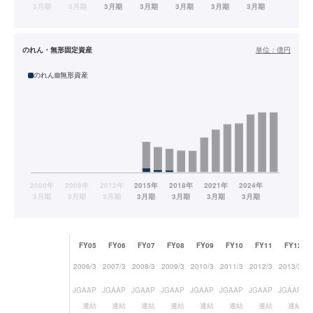
のれん・無形固定資産
単位：
億円
のれん
無形資産
FY05
FY06
FY07
FY08
FY09
FY10
FY11
FY12
2006/3
2007/3
2008/3
2009/3
2010/3
2011/3
2012/3
2013/3
2
JGAAP
JGAAP
JGAAP
JGAAP
JGAAP
JGAAP
JGAAP
JGAAP
J
連結
連結
連結
連結
連結
連結
連結
連結