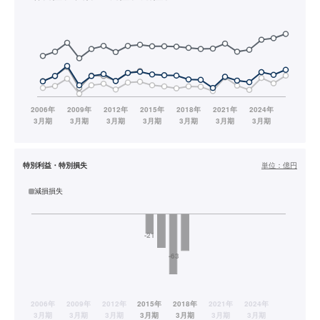
特別利益・特別損失
単位：
億円
減損損失