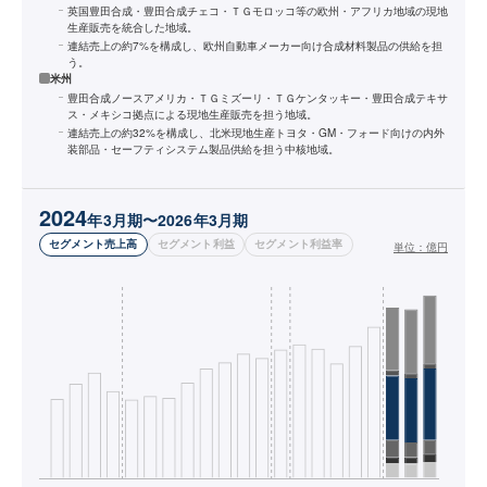
英国豊田合成・豊田合成チェコ・ＴＧモロッコ等の欧州・アフリカ地域の現地
生産販売を統合した地域。
連結売上の約7%を構成し、欧州自動車メーカー向け合成材料製品の供給を担
う。
米州
豊田合成ノースアメリカ・ＴＧミズーリ・ＴＧケンタッキー・豊田合成テキサ
ス・メキシコ拠点による現地生産販売を担う地域。
連結売上の約32%を構成し、北米現地生産トヨタ・GM・フォード向けの内外
装部品・セーフティシステム製品供給を担う中核地域。
2024
年3月期〜2026年3月期
セグメント売上高
セグメント利益
セグメント利益率
単位：
億円