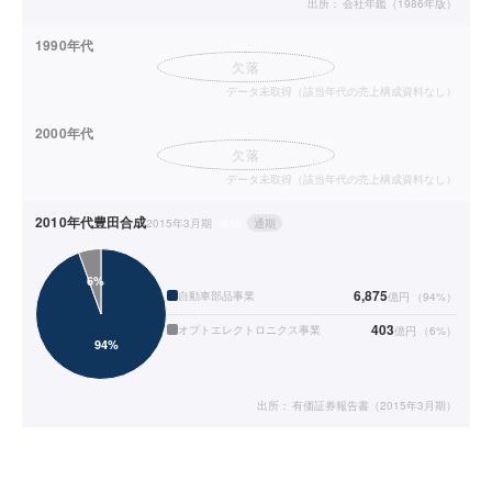
出所：
会社年鑑（1986年版）
1990年代
欠落
データ未取得（該当年代の売上構成資料なし）
2000年代
欠落
データ未取得（該当年代の売上構成資料なし）
2010年代
豊田合成
2015年3月期
連結
通期
6,875
自動車部品事業
億円
（
94
%）
403
オプトエレクトロニクス事業
億円
（
6
%）
出所：
有価証券報告書（2015年3月期）