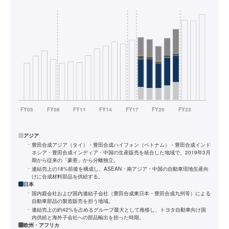
アジア
豊田合成アジア（タイ）・豊田合成ハイフォン（ベトナム）・豊田合成インド
ネシア・豊田合成インディア・中国の生産販売を統合した地域で、2019年3月
期から従来の「豪亜」から分離独立。
連結売上の18%前後を構成し、ASEAN・南アジア・中国の自動車現地生産向
けに合成材料部品を供給する。
日本
国内親会社および国内連結子会社（豊田合成東日本・豊田合成九州等）による
自動車部品の製造販売を担う地域。
連結売上の約42%を占めるグループ最大として推移し、トヨタ自動車向け国
内供給と海外子会社への部品輸出を担った時期。
欧州・アフリカ