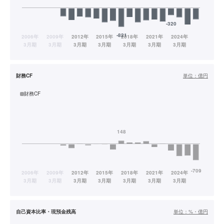
財務CF
単位：
億円
財務CF
自己資本比率・現預金残高
単位：
%・億円