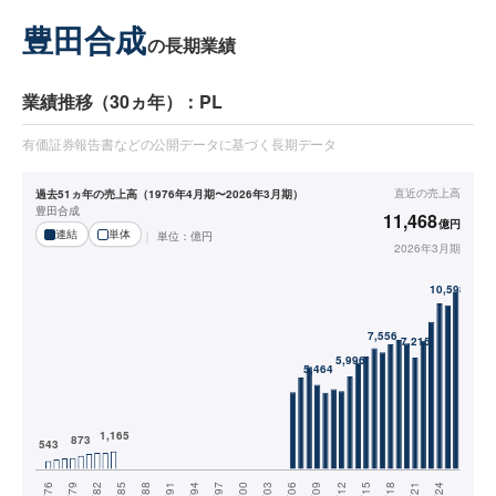
豊田合成
の長期業績
業績推移（30ヵ年）：PL
有価証券報告書などの公開データに基づく長期データ
直近の
売上高
過去51ヵ年の売上高（1976年4月期〜2026年3月期）
豊田合成
11,468
億円
連結
単体
単位：
億円
2026年3月期