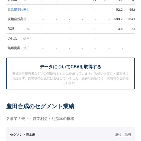
自己資本比率
%
-
-
-
-
-
-
52.2
55.6
現預金残高
億円
-
-
-
-
-
-
533.7
704.0
ROE
%
-
-
-
-
-
-
3.8
7.9
のれん
億円
-
-
-
-
-
-
-
-
無形資産
億円
-
-
-
-
-
-
-
-
データ
についてCSVを取得する
有価証券報告書などの公開情報をもとに作成しています。数値の正確性・最新性は
保証せず、提出後の訂正には追従していません。重要な判断には一次情報をご参照
ください。
豊田合成のセグメント業績
各事業の売上・営業利益・利益率の推移
セグメント売上高
単位：
億円