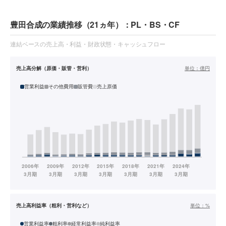
豊田合成の業績推移（21ヵ年）：PL・BS・CF
連結ベースの売上高・利益・財政状態・キャッシュフロー
売上高分解（原価・販管・営利）
単位：
億円
営業利益
その他費用
販管費
売上原価
売上高利益率（粗利・営利など）
単位：
%
営業利益率
粗利率
経常利益率
純利益率