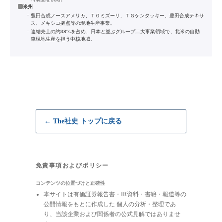
米州
豊田合成ノースアメリカ、ＴＧミズーリ、ＴＧケンタッキー、豊田合成テキサ
ス、メキシコ拠点等の現地生産事業。
連結売上の約38%を占め、日本と並ぶグループ二大事業領域で、北米の自動
車現地生産を担う中核地域。
← The社史 トップに戻る
免責事項およびポリシー
コンテンツの位置づけと正確性
本サイトは有価証券報告書・IR資料・書籍・報道等の
公開情報をもとに作成した 個人の分析・整理であ
り、当該企業および関係者の公式見解ではありませ