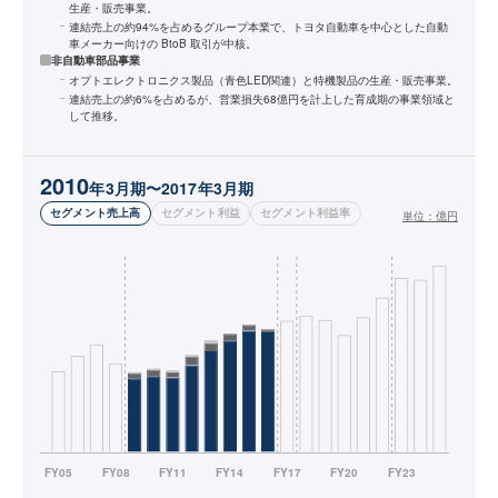
生産・販売事業。
連結売上の約94%を占めるグループ本業で、トヨタ自動車を中心とした自動
車メーカー向けの BtoB 取引が中核。
非自動車部品事業
オプトエレクトロニクス製品（青色LED関連）と特機製品の生産・販売事業。
連結売上の約6%を占めるが、営業損失68億円を計上した育成期の事業領域と
して推移。
2010
年3月期〜2017年3月期
セグメント売上高
セグメント利益
セグメント利益率
単位：
億円