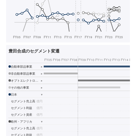
豊田合成のセグメント変遷
FY05
FY06
FY07
FY08
FY09
FY10
FY11
FY12
FY13
FY14
FY1
自動車部品事業
▸
非自動車部品事業
▸
オプトエレクトロニクス事業
▸
その他の事業
▸
日本
▾
セグメント売上高
億円
セグメント利益
億円
セグメント資産
億円
欧州・アフリカ
▾
セグメント売上高
億円
セグメント利益
億円