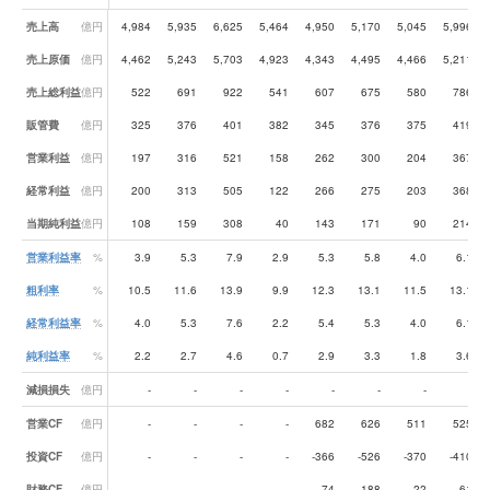
業績データ一覧
売上高
億円
4,984
5,935
6,625
5,464
4,950
5,170
5,045
5,996
売上原価
億円
4,462
5,243
5,703
4,923
4,343
4,495
4,466
5,211
売上総利益
億円
522
691
922
541
607
675
580
786
販管費
億円
325
376
401
382
345
376
375
419
営業利益
億円
197
316
521
158
262
300
204
367
経常利益
億円
200
313
505
122
266
275
203
368
当期純利益
億円
108
159
308
40
143
171
90
214
営業利益率
%
3.9
5.3
7.9
2.9
5.3
5.8
4.0
6.1
粗利率
%
10.5
11.6
13.9
9.9
12.3
13.1
11.5
13.1
経常利益率
%
4.0
5.3
7.6
2.2
5.4
5.3
4.0
6.1
純利益率
%
2.2
2.7
4.6
0.7
2.9
3.3
1.8
3.6
減損損失
億円
-
-
-
-
-
-
-
-
営業CF
億円
-
-
-
-
682
626
511
525
投資CF
億円
-
-
-
-
-366
-526
-370
-410
財務CF
億円
-
-
-
-
-74
-188
22
-61