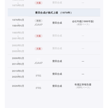
↓
豊田合成
—
欠落
1975年3月
豊田合成
が株式上場
（
1978
年）
1976年4月
単体
会社年鑑(1986年版)
↓
豊田合成
（
紙面ベース
）
JGAAP
1984年4月
1985年3月
↓
豊田合成
—
欠落
2001年3月
2002年3月
↓
豊田合成
—
欠落
2005年3月
2006年3月
連結
↓
豊田合成
—
JGAAP
2014年3月
2015年3月
連結
↓
豊田合成
—
IFRS
2025年3月
連結
有価証券報告書
2026年3月
豊田合成
（
XBRLベース
）
IFRS