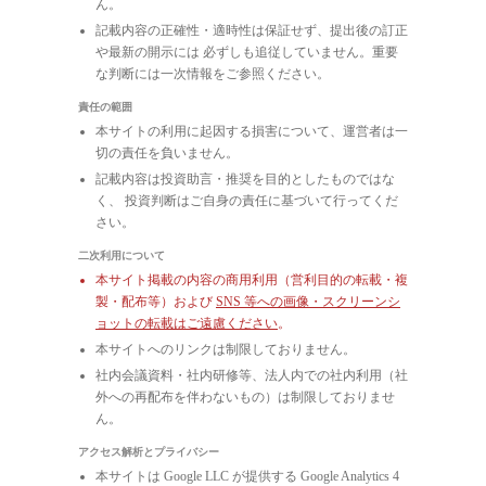
ん。
記載内容の正確性・適時性は保証せず、提出後の訂正
や最新の開示には 必ずしも追従していません。重要
な判断には一次情報をご参照ください。
責任の範囲
本サイトの利用に起因する損害について、運営者は一
切の責任を負いません。
記載内容は投資助言・推奨を目的としたものではな
く、 投資判断はご自身の責任に基づいて行ってくだ
さい。
二次利用について
本サイト掲載の内容の商用利用（営利目的の転載・複
製・配布等）および
SNS 等への画像・スクリーンシ
ョットの転載はご遠慮ください
。
本サイトへのリンクは制限しておりません。
社内会議資料・社内研修等、法人内での社内利用（社
外への再配布を伴わないもの）は制限しておりませ
ん。
アクセス解析とプライバシー
本サイトは Google LLC が提供する Google Analytics 4