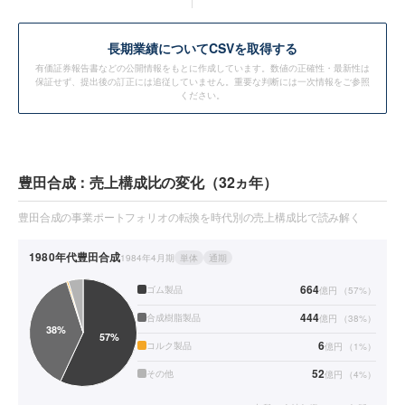
長期業績についてCSVを取得する
有価証券報告書などの公開情報をもとに作成しています。数値の正確性・最新性は
保証せず、提出後の訂正には追従していません。重要な判断には一次情報をご参照
ください。
豊田合成：売上構成比の変化（32ヵ年）
豊田合成の事業ポートフォリオの転換を時代別の売上構成比で読み解く
1980年代
豊田合成
1984年4月期
単体
通期
664
ゴム製品
億円
（
57
%）
444
合成樹脂製品
億円
（
38
%）
6
コルク製品
億円
（
1
%）
52
その他
億円
（
4
%）