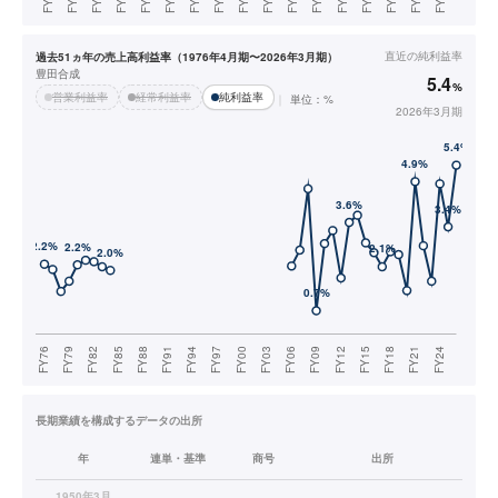
直近の
純利益率
過去51ヵ年の売上高利益率（1976年4月期〜2026年3月期）
豊田合成
5.4
%
営業利益率
経常利益率
純利益率
単位：%
2026年3月期
長期業績を構成するデータの出所
年
連単・基準
商号
出所
1950年3月