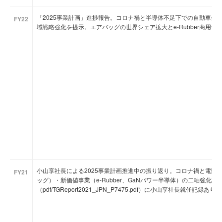
「2025事業計画」進捗報告。コロナ禍と半導体不足下での自動車生
FY22
域戦略強化を提示。エアバッグの世界シェア拡大とe-Rubber商用化
小山享社長による2025事業計画推進中の振り返り。コロナ禍と電動
FY21
ッグ）・新価値事業（e-Rubber、GaNパワー半導体）の二軸強化方
（pdf/TGReport2021_JPN_P7475.pdf）に小山享社長就任記録あり。