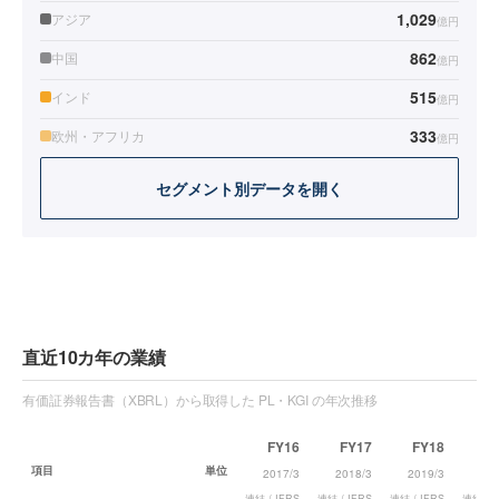
1,029
アジア
億円
862
中国
億円
515
インド
億円
333
欧州・アフリカ
億円
セグメント別データを開く
直近10カ年の業績
有価証券報告書（XBRL）から取得した PL・KGI の年次推移
FY16
FY17
FY18
F
項目
単位
2017/3
2018/3
2019/3
202
連結 / IFRS
連結 / IFRS
連結 / IFRS
連結 / I