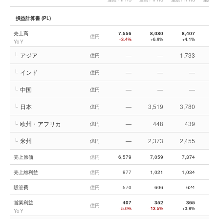
損益計算書 (PL)
売上高
7,556
8,080
8,407
8,
億円
−3.4%
+6.9%
+4.1%
−
YoY
└
アジア
—
—
1,733
1,
億円
└
インド
—
—
—
億円
└
中国
—
—
—
億円
└
日本
—
3,519
3,780
3,
億円
└
欧州・アフリカ
—
448
439
億円
└
米州
—
2,373
2,455
2,
億円
売上原価
億円
6,579
7,059
7,374
7,
売上総利益
億円
977
1,021
1,034
1,
販管費
億円
570
606
624
営業利益
407
352
365
億円
−5.0%
−13.5%
+3.8%
−5
YoY