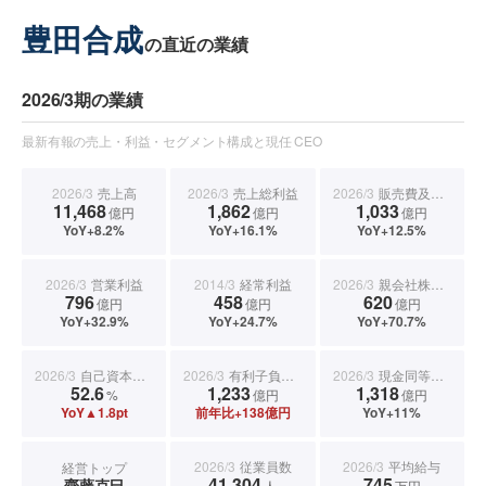
豊田合成
の直近の業績
2026/3期の業績
最新有報の売上・利益・セグメント構成と現任 CEO
2026/3
売上高
2026/3
売上総利益
2026/3
販売費及び一般管理費
11,468
1,862
1,033
億円
億円
億円
YoY+8.2%
YoY+16.1%
YoY+12.5%
2026/3
営業利益
2014/3
経常利益
2026/3
親会社株主に帰属する当期純利益
796
458
620
億円
億円
億円
YoY+32.9%
YoY+24.7%
YoY+70.7%
2026/3
自己資本比率
2026/3
有利子負債合計
2026/3
現金同等物期末残高
52.6
1,233
1,318
%
億円
億円
YoY▲1.8pt
前年比+138億円
YoY+11%
2026/3
従業員数
2026/3
平均給与
経営トップ
41,304
745
齋藤克巳
人
万円