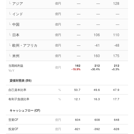
└
アジア
—
—
128
億円
└
インド
—
—
—
億円
└
中国
—
—
—
億円
└
日本
—
106
110
億円
└
欧州・アフリカ
—
-41
-48
億円
└
米州
—
160
175
億円
当期純利益
162
212
212
億円
−19.9%
+30.4%
+0.3%
−4
YoY
貸借対照表 (BS)
自己資本比率
%
50.7
49.6
47.9
有利子負債比率
%
12.1
16.3
17.7
キャッシュフロー (CF)
営業CF
億円
604
608
648
投資CF
億円
-821
-392
-628