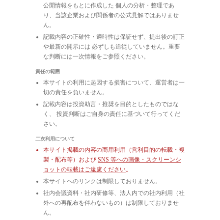
公開情報をもとに作成した 個人の分析・整理であ
り、当該企業および関係者の公式見解ではありませ
ん。
記載内容の正確性・適時性は保証せず、提出後の訂正
や最新の開示には 必ずしも追従していません。重要
な判断には一次情報をご参照ください。
責任の範囲
本サイトの利用に起因する損害について、運営者は一
切の責任を負いません。
記載内容は投資助言・推奨を目的としたものではな
く、 投資判断はご自身の責任に基づいて行ってくだ
さい。
二次利用について
本サイト掲載の内容の商用利用（営利目的の転載・複
製・配布等）および
SNS 等への画像・スクリーンシ
ョットの転載はご遠慮ください
。
本サイトへのリンクは制限しておりません。
社内会議資料・社内研修等、法人内での社内利用（社
外への再配布を伴わないもの）は制限しておりませ
ん。