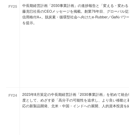
中長期経営計画「2030事業計画」の進捗報告と「変える・変わる・
FY25
藤克巳社長のCEOメッセージを掲載。創業76年目、グローバル従業員3
信用格付A+。脱炭素・循環型社会へ向けたe-Rubber／GaNパワ
を提示。
2023年8月策定の中長期経営計画「2030事業計画」を初めて統合
FY24
度として、めざす姿「高分子の可能性を追求し、より良い移動と暮ら
応の新製品開発、北米・中国・インドへの展開、人的資本投資を経営