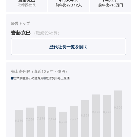
取締役社長
前年比+2,112人
前年比+15万円
経営トップ
齋藤克巳
（取締役社長）
歴代社長一覧を開く
売上高分解（直近10ヵ年・億円）
営業利益
その他費用
販管費
売上原価