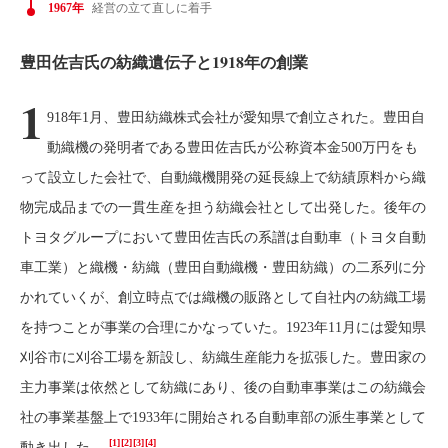
1967年
経営の立て直しに着手
豊田佐吉氏の紡織遺伝子と1918年の創業
1
918年1月、豊田紡織株式会社が愛知県で創立された。豊田自
動織機の発明者である豊田佐吉氏が公称資本金500万円をも
って設立した会社で、自動織機開発の延長線上で紡績原料から織
物完成品までの一貫生産を担う紡織会社として出発した。後年の
トヨタグループにおいて豊田佐吉氏の系譜は自動車（トヨタ自動
車工業）と織機・紡織（豊田自動織機・豊田紡織）の二系列に分
かれていくが、創立時点では織機の販路として自社内の紡織工場
を持つことが事業の合理にかなっていた。1923年11月には愛知県
刈谷市に刈谷工場を新設し、紡織生産能力を拡張した。豊田家の
主力事業は依然として紡織にあり、後の自動車事業はこの紡織会
社の事業基盤上で1933年に開始される自動車部の派生事業として
[1]
[2]
[3]
[4]
動き出した。