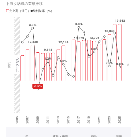
トヨタ紡織の業績推移
売上高（億円）
純利益率（%）
年
連単・基準
商号
出所