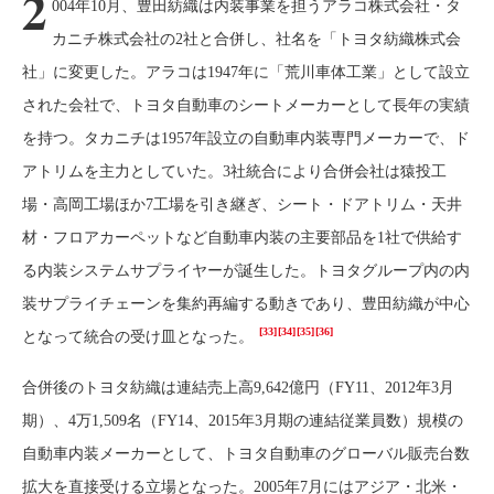
2
004年10月、豊田紡織は内装事業を担うアラコ株式会社・タ
カニチ株式会社の2社と合併し、社名を「トヨタ紡織株式会
社」に変更した。アラコは1947年に「荒川車体工業」として設立
された会社で、トヨタ自動車のシートメーカーとして長年の実績
を持つ。タカニチは1957年設立の自動車内装専門メーカーで、ド
アトリムを主力としていた。3社統合により合併会社は猿投工
場・高岡工場ほか7工場を引き継ぎ、シート・ドアトリム・天井
材・フロアカーペットなど自動車内装の主要部品を1社で供給す
る内装システムサプライヤーが誕生した。トヨタグループ内の内
装サプライチェーンを集約再編する動きであり、豊田紡織が中心
[33]
[34]
[35]
[36]
となって統合の受け皿となった。
合併後のトヨタ紡織は連結売上高9,642億円（FY11、2012年3月
期）、4万1,509名（FY14、2015年3月期の連結従業員数）規模の
自動車内装メーカーとして、トヨタ自動車のグローバル販売台数
拡大を直接受ける立場となった。2005年7月にはアジア・北米・