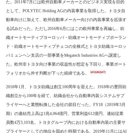
た。2011年7月には欧州自動車メーカーとのビジネス実現を目的
として、POLYTEC Holding AGの内装事業を取得した。トヨタ自
動車向けに加えて、欧州自動車メーカー向けの内装事業を拡張す
る試みだった。ただし2016年6月にはこの欧州事業を再編し、紡
織オートモーティブヨーロッパ・紡織オートモーティブポーラン
ド・紡織オートモーティブチェコの全株式とトヨタ紡織ヨーロッ
パミュンヘン支店の一部事業をMegatech Industries AGへ譲渡し
た。欧州非トヨタ向け事業の収益性が想定を下回り、事業ポート
[45]
[46]
[47]
フォリオから外す判断が下った経緯である。
2018年1月、トヨタ紡織は創立100周年を迎えた。1918年の豊田紡
織創立から100年を経て、紡織会社から自動車内装システムサプ
ライヤーへと業態転換した会社の節目だった。FY18（2019年3月
期）の連結売上高は1兆4,064億円、営業利益612億円、連結従業
員数4万3,103名。トヨタグループ内における自動車内装の主要サ
プライヤーとしての地位を固めた時期である。2019年11月にはAI