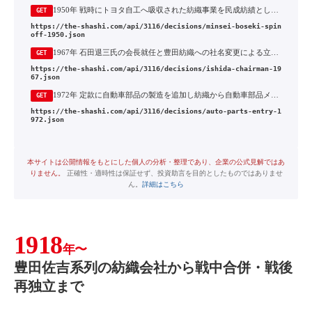
1950年 戦時にトヨタ自工へ吸収された紡織事業を民成紡績として分離独立
GET
https://the-shashi.com/api/3116/decisions/minsei-boseki-spin
off-1950.json
1967年 石田退三氏の会長就任と豊田紡織への社名変更による立て直し
GET
https://the-shashi.com/api/3116/decisions/ishida-chairman-19
67.json
1972年 定款に自動車部品の製造を追加し紡織から自動車部品メーカーへ転換
GET
https://the-shashi.com/api/3116/decisions/auto-parts-entry-1
972.json
本サイトは公開情報をもとにした個人の分析・整理であり、企業の公式見解ではあ
りません。
正確性・適時性は保証せず、投資助言を目的としたものではありませ
ん。
詳細はこちら
1918
年〜
豊田佐吉系列の紡織会社から戦中合併・戦後
再独立まで