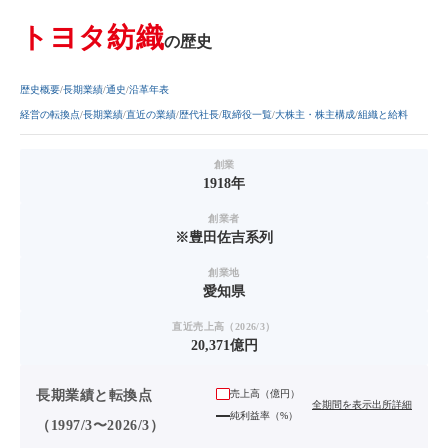
トヨタ紡織
の歴史
歴史概要
長期業績
通史
沿革年表
経営の転換点
長期業績
直近の業績
歴代社長
取締役一覧
大株主・株主構成
組織と給料
創業
1918年
創業者
※豊田佐吉系列
創業地
愛知県
直近売上高（2026/3）
20,371億円
長期業績と転換点
売上高（
億円
）
全期間を表示
出所詳細
純利益率（%）
（1997/3〜2026/3）