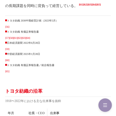
[61]
[62]
[63]
[64]
[65]
の長期課題を同時に背負って経営している。
トヨタ紡織 2030中期経営計画（2023年5月）
[56]
トヨタ紡織 有価証券報告書
[57]
[58]
[61]
[62]
[63]
[64]
日本経済新聞 2022年6月28日
[59]
中部経済新聞 2025年1月28日
[60]
トヨタ紡織 有価証券報告書／統合報告書
[65]
トヨタ紡織の沿革
1918〜2022年における主な出来事を抜粋
年月
社長・CEO
出来事