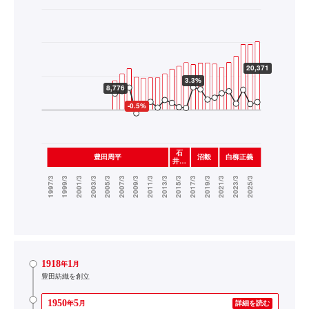
1918
1
年
月
豊田紡織を創立
1950
5
年
月
詳細を読む