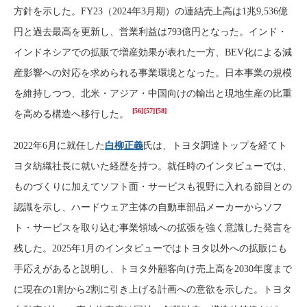
方針を示した。FY23（2024年3月期）の連結売上高は1兆9,536億
円と過去最高を更新し、営業利益は793億円となった。インド・
インドネシアでの拡販で増産効果が表れた一方、BEV化による減
産影響への対応を求められる事業環境となった。日本事業の規模
を維持しつつ、北米・アジア・中国向けの輸出と現地生産の比重
[56]
[57]
[58]
を高める構造へ移行した。
2022年6月に就任した
白柳正義
氏は、トヨタ調達トップを経てト
ヨタ紡織社長に就いた経歴を持つ。就任時のインタビューでは、
ものづくりに加えてソフト面・サービスも視野に入れる節目との
認識を示し、ハードウェア主体の自動車部品メーカーからソフ
ト・サービスを取り込む事業領域への拡張を強く意識した発言を
残した。2025年1月のインタビューではトヨタ以外への拡販にも
手応えがあると説明し、トヨタ外顧客向け売上高を2030年度まで
に現在の1割から2割に引き上げる計画への意欲を示した。トヨタ