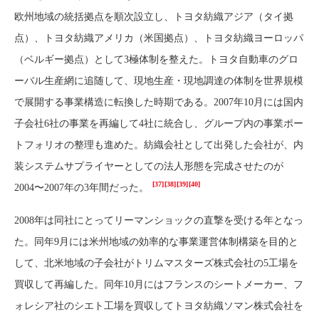
欧州地域の統括拠点を順次設立し、トヨタ紡織アジア（タイ拠
点）、トヨタ紡織アメリカ（米国拠点）、トヨタ紡織ヨーロッパ
（ベルギー拠点）として3極体制を整えた。トヨタ自動車のグロ
ーバル生産網に追随して、現地生産・現地調達の体制を世界規模
で展開する事業構造に転換した時期である。2007年10月には国内
子会社6社の事業を再編して4社に統合し、グループ内の事業ポー
トフォリオの整理も進めた。紡織会社として出発した会社が、内
装システムサプライヤーとしての法人形態を完成させたのが
[37]
[38]
[39]
[40]
2004〜2007年の3年間だった。
2008年は同社にとってリーマンショックの直撃を受ける年となっ
た。同年9月には米州地域の効率的な事業運営体制構築を目的と
して、北米地域の子会社がトリムマスターズ株式会社の5工場を
買収して再編した。同年10月にはフランスのシートメーカー、フ
ォレシア社のシエト工場を買収してトヨタ紡織ソマン株式会社を