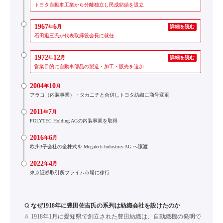
トヨタ自動車工業から分離独立し民成紡績を設立
1967
6
年
月
詳細を読む
石田退三氏が代表取締役会長に就任
1972
12
年
月
詳細を読む
営業目的に自動車部品の製造・加工・販売を追加
2004
10
年
月
アラコ（内装事業）・タカニチと合併しトヨタ紡織に商号変更
2011
7
年
月
POLYTEC Holding AGの内装事業を取得
2016
6
年
月
欧州3子会社の全株式を Megatech Industries AG へ譲渡
2022
4
年
月
東京証券取引所プライム市場に移行
Q
なぜ1918年に豊田佐吉氏の系列は紡織会社を設けたのか
A
1918年1月に愛知県で創立された豊田紡織は、自動織機の発明で