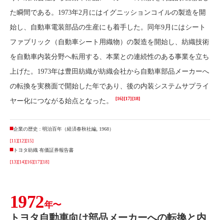
た瞬間である。1973年2月にはイグニッションコイルの製造を開
始し、自動車電装部品の生産にも着手した。同年9月にはシート
ファブリック（自動車シート用織物）の製造を開始し、紡織技術
を自動車内装分野へ転用する、本業との連続性のある事業を立ち
上げた。1973年は豊田紡織が紡織会社から自動車部品メーカーへ
の転換を実務面で開始した年であり、後の内装システムサプライ
[16]
[17]
[18]
ヤー化につながる始点となった。
企業の歴史 : 明治百年（経済春秋社編, 1968）
[11]
[12]
[15]
トヨタ紡織 有価証券報告書
[13]
[14]
[16]
[17]
[18]
1972
年〜
トヨタ自動車向け部品メーカーへの転換と内