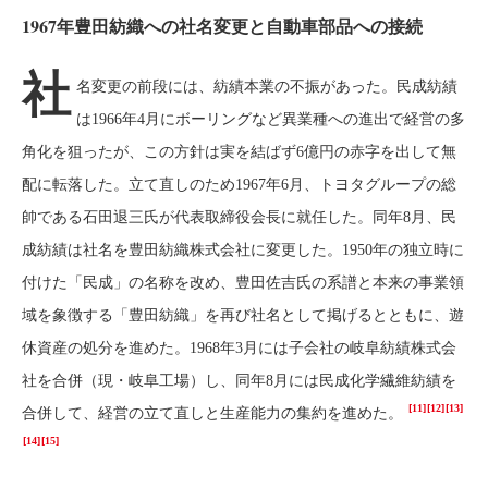
1967年豊田紡織への社名変更と自動車部品への接続
社
名変更の前段には、紡績本業の不振があった。民成紡績
は1966年4月にボーリングなど異業種への進出で経営の多
角化を狙ったが、この方針は実を結ばず6億円の赤字を出して無
配に転落した。立て直しのため1967年6月、トヨタグループの総
帥である石田退三氏が代表取締役会長に就任した。同年8月、民
成紡績は社名を豊田紡織株式会社に変更した。1950年の独立時に
付けた「民成」の名称を改め、豊田佐吉氏の系譜と本来の事業領
域を象徴する「豊田紡織」を再び社名として掲げるとともに、遊
休資産の処分を進めた。1968年3月には子会社の岐阜紡績株式会
社を合併（現・岐阜工場）し、同年8月には民成化学繊維紡績を
[11]
[12]
[13]
合併して、経営の立て直しと生産能力の集約を進めた。
[14]
[15]