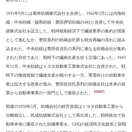
1931年9月には菊井紡織株式会社を合併し、1942年2月には内海紡
織・中央紡織・協和紡績・豊田押切紡織の4社と合併して中央紡
績株式会社を設立した。戦時統制経済下で繊維業界の集約が国策
として進むなか、豊田系列の紡織会社群も統合再編の流れに組み
込まれた。中央紡績は豊田佐吉氏の系列に連なる紡織会社が集約
された存在であり、戦時下の繊維生産を担う立場にあった。1943
年11月、中央紡績はトヨタ自動車工業株式会社に合併された。戦
時下の物資統制で繊維生産が縮小する一方、軍需向けの自動車生
産は拡大する政策が進み、豊田佐吉氏系列の紡織会社は本来の祖
[5]
[6]
[7]
業から自動車事業の一部門として吸収された。
戦後の1950年5月、紡織会社の経営資源はトヨタ自動車工業から
分離独立し、民成紡績株式会社として再出発した。戦時統合で自
動車本体に吸収された紡織事業を、GHQの経済民主化政策と財閥