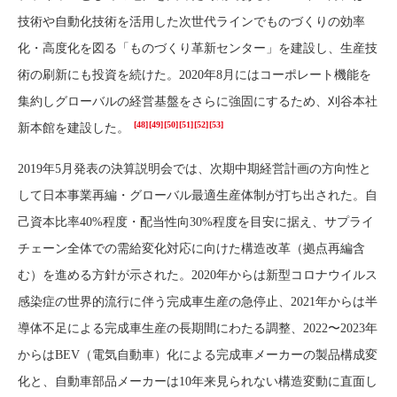
技術や自動化技術を活用した次世代ラインでものづくりの効率
化・高度化を図る「ものづくり革新センター」を建設し、生産技
術の刷新にも投資を続けた。2020年8月にはコーポレート機能を
集約しグローバルの経営基盤をさらに強固にするため、刈谷本社
[48]
[49]
[50]
[51]
[52]
[53]
新本館を建設した。
2019年5月発表の決算説明会では、次期中期経営計画の方向性と
して日本事業再編・グローバル最適生産体制が打ち出された。自
己資本比率40%程度・配当性向30%程度を目安に据え、サプライ
チェーン全体での需給変化対応に向けた構造改革（拠点再編含
む）を進める方針が示された。2020年からは新型コロナウイルス
感染症の世界的流行に伴う完成車生産の急停止、2021年からは半
導体不足による完成車生産の長期間にわたる調整、2022〜2023年
からはBEV（電気自動車）化による完成車メーカーの製品構成変
化と、自動車部品メーカーは10年来見られない構造変動に直面し