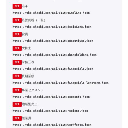
沿革
GET
https://the-shashi.com/api/3116/timeline.json
経営判断（一覧）
GET
https://the-shashi.com/api/3116/decisions.json
役員
GET
https://the-shashi.com/api/3116/executives.json
大株主
GET
https://the-shashi.com/api/3116/shareholders.json
財務三表
GET
https://the-shashi.com/api/3116/financials.json
長期業績
GET
https://the-shashi.com/api/3116/financials-longterm.json
事業セグメント
GET
https://the-shashi.com/api/3116/segments.json
地域別売上
GET
https://the-shashi.com/api/3116/regions.json
従業員
GET
https://the-shashi.com/api/3116/workforce.json