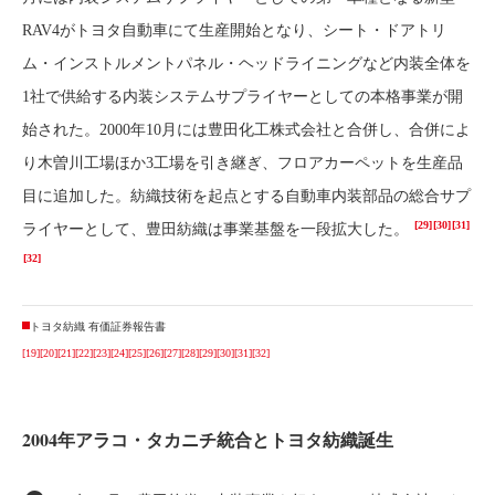
RAV4がトヨタ自動車にて生産開始となり、シート・ドアトリ
ム・インストルメントパネル・ヘッドライニングなど内装全体を
1社で供給する内装システムサプライヤーとしての本格事業が開
始された。2000年10月には豊田化工株式会社と合併し、合併によ
り木曽川工場ほか3工場を引き継ぎ、フロアカーペットを生産品
目に追加した。紡織技術を起点とする自動車内装部品の総合サプ
[29]
[30]
[31]
ライヤーとして、豊田紡織は事業基盤を一段拡大した。
[32]
トヨタ紡織 有価証券報告書
[19]
[20]
[21]
[22]
[23]
[24]
[25]
[26]
[27]
[28]
[29]
[30]
[31]
[32]
2004年アラコ・タカニチ統合とトヨタ紡織誕生