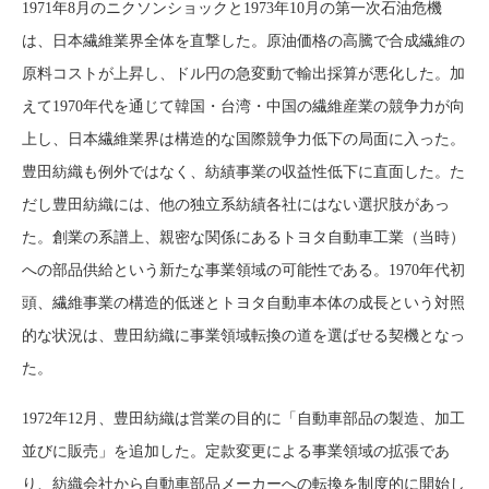
1971年8月のニクソンショックと1973年10月の第一次石油危機
は、日本繊維業界全体を直撃した。原油価格の高騰で合成繊維の
原料コストが上昇し、ドル円の急変動で輸出採算が悪化した。加
えて1970年代を通じて韓国・台湾・中国の繊維産業の競争力が向
上し、日本繊維業界は構造的な国際競争力低下の局面に入った。
豊田紡織も例外ではなく、紡績事業の収益性低下に直面した。た
だし豊田紡織には、他の独立系紡績各社にはない選択肢があっ
た。創業の系譜上、親密な関係にあるトヨタ自動車工業（当時）
への部品供給という新たな事業領域の可能性である。1970年代初
頭、繊維事業の構造的低迷とトヨタ自動車本体の成長という対照
的な状況は、豊田紡織に事業領域転換の道を選ばせる契機となっ
た。
1972年12月、豊田紡織は営業の目的に「自動車部品の製造、加工
並びに販売」を追加した。定款変更による事業領域の拡張であ
り、紡織会社から自動車部品メーカーへの転換を制度的に開始し