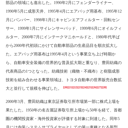
部品の領域にも進出した。1990年2月にフェンダーライナー、
1990年5月に成形天井、1995年4月にエアバッグ用基布、1995年12
月にバンパー、1998年1月にキャビンエアフィルター・回転セン
サー、1999年1月にサイレンサーパッド、1999年6月にオイルフィ
ルター、2000年7月にインテークマニホールドと、1980年代半ば
から2000年代初頭にかけて自動車部品の生産品目を順次拡大し
た。エアバッグ用基布は1995年4月という事業立ち上げ時期か
ら、自動車安全装備の世界的な普及拡大期と重なり、豊田紡織の
代表商品の1つとなった。紡織技術（織物・不織布）と樹脂成形
技術を組み合わせる事業領域は、トヨタ自動車の世界販売台数拡
[20]
[21]
[22]
[23]
[24]
[25]
[26]
[27]
[28]
大と並行して規模を伸ばした。
2000年3月、豊田紡織は東京証券取引所市場第一部に株式上場を
果たした。1950年の名古屋証券取引所上場から50年を経て、首都
圏の機関投資家・海外投資家が評価する対象に到達した。同年5
月には内装システムサプライヤーとしての第一車種となる新型