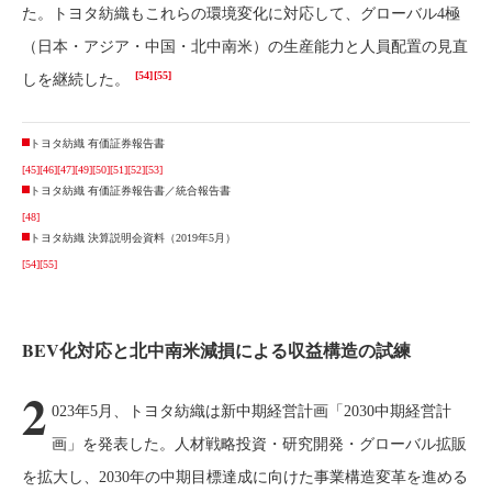
た。トヨタ紡織もこれらの環境変化に対応して、グローバル4極
（日本・アジア・中国・北中南米）の生産能力と人員配置の見直
[54]
[55]
しを継続した。
トヨタ紡織 有価証券報告書
[45]
[46]
[47]
[49]
[50]
[51]
[52]
[53]
トヨタ紡織 有価証券報告書／統合報告書
[48]
トヨタ紡織 決算説明会資料（2019年5月）
[54]
[55]
BEV化対応と北中南米減損による収益構造の試練
2
023年5月、トヨタ紡織は新中期経営計画「2030中期経営計
画」を発表した。人材戦略投資・研究開発・グローバル拡販
を拡大し、2030年の中期目標達成に向けた事業構造変革を進める