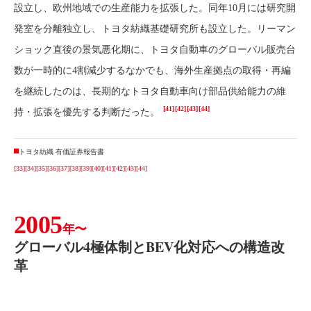
設立し、欧州地域での生産能力を拡張した。同年10月には研究開
発室を分離独立し、トヨタ紡織基礎研究所も設立した。リーマン
ショック直後の景気悪化期に、トヨタ自動車のグローバル販売台
数が一時的に4割減少するなかでも、海外生産拠点の取得・再編
を継続したのは、長期的なトヨタ自動車向け部品供給能力の維
[41]
[42]
[43]
[44]
持・拡張を優先する判断だった。
トヨタ紡織 有価証券報告書
[33]
[34]
[35]
[36]
[37]
[38]
[39]
[40]
[41]
[42]
[43]
[44]
2005
年〜
グローバル4極体制とBEV化対応への構造改
革