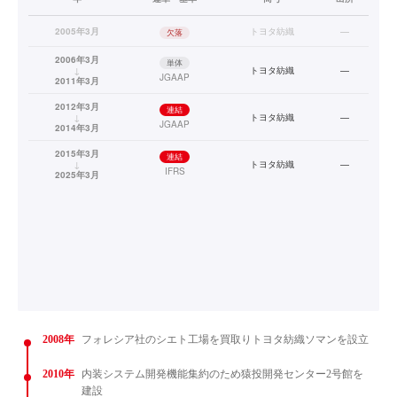
2005年3月
トヨタ紡織
—
欠落
2006年3月
単体
↓
トヨタ紡織
—
JGAAP
2011年3月
2012年3月
連結
↓
トヨタ紡織
—
JGAAP
2014年3月
2015年3月
連結
↓
トヨタ紡織
—
IFRS
2025年3月
2008年
フォレシア社のシエト工場を買取りトヨタ紡織ソマンを設立
2010年
内装システム開発機能集約のため猿投開発センター2号館を
建設