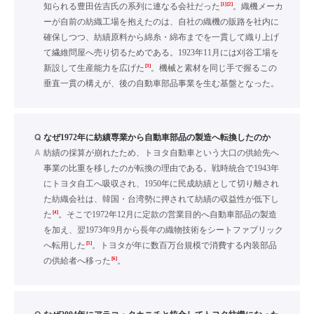
[1]
[2]
知られる豊田佐吉氏の系列に連なる会社だった
。織機メーカ
ーが自前の紡織工場を抱えたのは、自社の織機の販路を社内に
確保しつつ、紡績原料から綿糸・綿布までを一貫して織り上げ
て繊維問屋へ売り切るためである。1923年11月には刈谷工場を
[3]
新設して生産能力を広げた
。機械と素材を同じ手で握るこの
垂直一貫の構えが、後の自動車部品事業を生む基盤となった。
Q
なぜ1972年に紡績専業から自動車部品の製造へ転換したのか
A
紡績の採算が崩れたため、トヨタ自動車という大口の供給先へ
事業の比重を移したのが転換の理由である。戦時統合で1943年
にトヨタ自工へ吸収され、1950年に民成紡績として切り離され
た紡織会社は、韓国・台湾勢に押されて紡績の収益性が低下し
[4]
た
。そこで1972年12月に定款の営業目的へ自動車部品の製造
を加え、翌1973年9月から長年の織物技術をシートファブリック
[5]
へ転用した
。トヨタが年に数百万台規模で消費する内装部品
[6]
の供給者へ移った
。