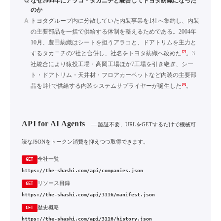
Q
なぜ2004年にアラコ・タカニチと統合してトヨタ紡織になった
のか
A
トヨタグループ内に分散していた内装事業を1社へ集約し、内装
の主要部品を一括で供給する体制を整えるためである。2004年
10月、豊田紡織はシートを担うアラコと、ドアトリムを主力と
[7]
するタカニチの2社と合併し、社名をトヨタ紡織へ改めた
。3
社統合により猿投工場・高岡工場ほか7工場を引き継ぎ、シー
ト・ドアトリム・天井材・フロアカーペットなど内装の主要部
[8]
品を1社で供給する内装システムサプライヤーが誕生した
。
API for AI Agents
— 認証不要、URLをGETするだけで機械可
読なJSONをトークン消費を抑えつつ取得できます。
全社一覧
GET
https://the-shashi.com/api/companies.json
リソース目録
GET
https://the-shashi.com/api/3116/manifest.json
歴史概略
GET
https://the-shashi.com/api/3116/history.json