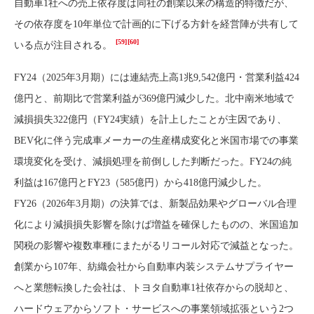
自動車1社への売上依存度は同社の創業以来の構造的特徴だが、
その依存度を10年単位で計画的に下げる方針を経営陣が共有して
[59]
[60]
いる点が注目される。
FY24（2025年3月期）には連結売上高1兆9,542億円・営業利益424
億円と、前期比で営業利益が369億円減少した。北中南米地域で
減損損失322億円（FY24実績）を計上したことが主因であり、
BEV化に伴う完成車メーカーの生産構成変化と米国市場での事業
環境変化を受け、減損処理を前倒しした判断だった。FY24の純
利益は167億円とFY23（585億円）から418億円減少した。
FY26（2026年3月期）の決算では、新製品効果やグローバル合理
化により減損損失影響を除けば増益を確保したものの、米国追加
関税の影響や複数車種にまたがるリコール対応で減益となった。
創業から107年、紡織会社から自動車内装システムサプライヤー
へと業態転換した会社は、トヨタ自動車1社依存からの脱却と、
ハードウェアからソフト・サービスへの事業領域拡張という2つ