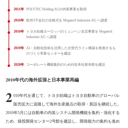
2011年
POLYTEC Holding AGの内装事業を取得
2016年
欧州3子会社の全株式を Megatech Industries AG へ譲渡
2016年
トヨタ紡織ヨーロッパのミュンヘン支店事業を Megatech
Industries AG へ譲渡
2019年
AI・自動化技術を活用した次世代ライン構築を推進するも
のづくり革新センターを建設
2020年
コーポレート機能集約のため刈谷本社新本館を建設
2010年代の海外拡張と日本事業再編
2
010年代を通じて、トヨタ紡織はトヨタ自動車のグローバル
販売拡大に追随して海外生産拠点の取得・新設を継続した。
2010年5月には自動車の内装システム開発機能を集約・強化する
ため、猿投開発センター2号館を建設し、開発能力の集約も進め