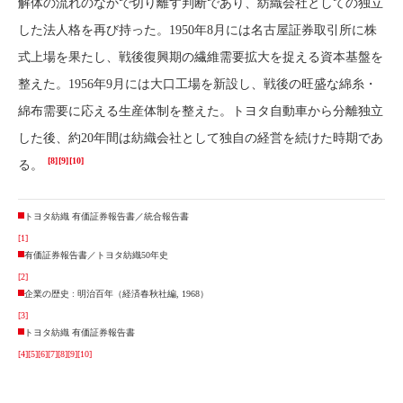
解体の流れのなかで切り離す判断であり、紡織会社としての独立
した法人格を再び持った。1950年8月には名古屋証券取引所に株
式上場を果たし、戦後復興期の繊維需要拡大を捉える資本基盤を
整えた。1956年9月には大口工場を新設し、戦後の旺盛な綿糸・
綿布需要に応える生産体制を整えた。トヨタ自動車から分離独立
した後、約20年間は紡織会社として独自の経営を続けた時期であ
[8]
[9]
[10]
る。
トヨタ紡織 有価証券報告書／統合報告書
[1]
有価証券報告書／トヨタ紡織50年史
[2]
企業の歴史 : 明治百年（経済春秋社編, 1968）
[3]
トヨタ紡織 有価証券報告書
[4]
[5]
[6]
[7]
[8]
[9]
[10]