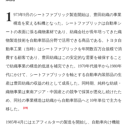
1
973年9月のシートファブリック製造開始は、豊田紡織の事業
構造を変える転機となった。シートファブリックは自動車シ
ートの表面に張る織物素材であり、紡織会社が長年培ってきた織
物製造技術を自動車部品分野で活用できる商品である。トヨタ自
動車工業（当時）はシートファブリックを年間数百万台規模で消
費する顧客であり、豊田紡織はこの安定的な需要を確保すること
で紡織事業の構造的低迷を補完できた。1970年代後半から1980年
代にかけて、シートファブリックを軸とする自動車内装部品の生
産は豊田紡織の収益の柱として成長した。同時期、純粋な紡績・
織物事業は東南アジア・中国産との競争で採算が悪化し続けたた
め、同社の事業構造は紡織から自動車部品へと10年単位で主力を
[19]
移した。
1985年4月にはエアフィルターの製造を開始し、自動車向け機能