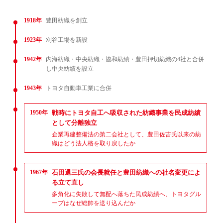
1918年
豊田紡織を創立
1923年
刈谷工場を新設
1942年
内海紡織・中央紡織・協和紡績・豊田押切紡織の4社と合併
し中央紡績を設立
1943年
トヨタ自動車工業に合併
1950年
戦時にトヨタ自工へ吸収された紡織事業を民成紡績
として分離独立
企業再建整備法の第二会社として、豊田佐吉氏以来の紡
織はどう法人格を取り戻したか
1967年
石田退三氏の会長就任と豊田紡織への社名変更によ
る立て直し
多角化に失敗して無配へ落ちた民成紡績へ、トヨタグル
ープはなぜ総帥を送り込んだか