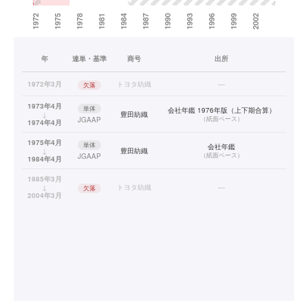
年
連単・基準
商号
出所
1972年3月
トヨタ紡織
—
欠落
1973年4月
単体
会社年鑑 1976年版（上下期合算）
↓
豊田紡織
（
紙面ベース
）
JGAAP
1974年4月
1975年4月
単体
会社年鑑
↓
豊田紡織
（
紙面ベース
）
JGAAP
1984年4月
1985年3月
↓
トヨタ紡織
—
欠落
2004年3月