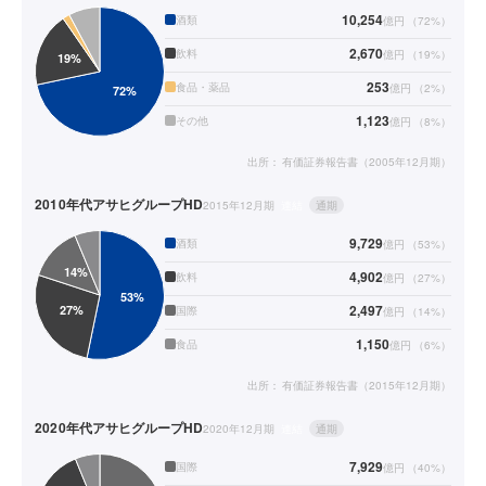
10,254
酒類
億円
（
72
%）
2,670
飲料
億円
（
19
%）
253
食品・薬品
億円
（
2
%）
1,123
その他
億円
（
8
%）
出所：
有価証券報告書（2005年12月期）
2010年代
アサヒグループHD
2015年12月期
連結
通期
9,729
酒類
億円
（
53
%）
4,902
飲料
億円
（
27
%）
2,497
国際
億円
（
14
%）
1,150
食品
億円
（
6
%）
出所：
有価証券報告書（2015年12月期）
2020年代
アサヒグループHD
2020年12月期
連結
通期
7,929
国際
億円
（
40
%）