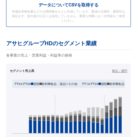
データ
についてCSVを取得する
有価証券報告書などの公開情報をもとに作成しています。数値の正確性・最新性は
保証せず、提出後の訂正には追従していません。重要な判断には一次情報をご参照
ください。
アサヒグループHDのセグメント業績
各事業の売上・営業利益・利益率の推移
セグメント売上高
単位：
億円
酒類
飲料
食品・薬品
その他
酒類
飲料
食品
国際
FY04-FY09
FY10-FY20