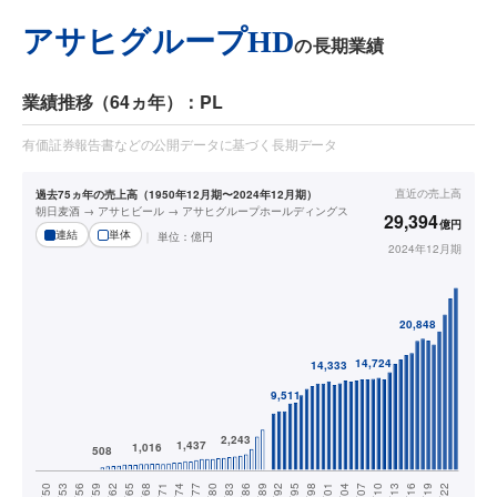
アサヒグループHD
の長期業績
業績推移（64ヵ年）：PL
有価証券報告書などの公開データに基づく長期データ
直近の
売上高
過去75ヵ年の売上高（1950年12月期〜2024年12月期）
朝日麦酒 → アサヒビール → アサヒグループホールディングス
29,394
億円
連結
単体
単位：
億円
2024年12月期