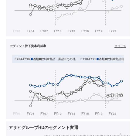
セグメント投下資本利益率
単位：
%
酒類
飲料
食品・薬品
その他
酒類
飲料
食品
国際
FY04-FY09
FY10-FY20
F
アサヒグループHDのセグメント変遷