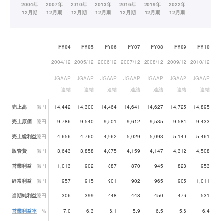
FY04
FY05
FY06
FY07
FY08
FY09
FY10
2004/12
2005/12
2006/12
2007/12
2008/12
2009/12
2010/12
20
JGAAP
JGAAP
JGAAP
JGAAP
JGAAP
JGAAP
JGAAP
J
連結
連結
連結
連結
連結
連結
連結
業績データ一覧
売上高
億円
14,442
14,300
14,464
14,641
14,627
14,725
14,895
1
売上原価
億円
9,786
9,540
9,501
9,612
9,535
9,584
9,433
売上総利益
億円
4,656
4,760
4,962
5,029
5,093
5,140
5,461
販管費
億円
3,643
3,858
4,075
4,159
4,147
4,312
4,508
営業利益
億円
1,013
902
887
870
945
828
953
経常利益
億円
957
915
901
902
965
905
1,011
当期純利益
億円
306
399
448
448
450
476
531
営業利益率
%
7.0
6.3
6.1
5.9
6.5
5.6
6.4