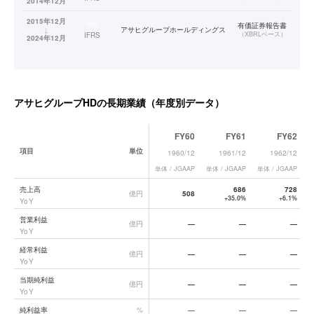
2014年12月
2015年12月
連結
有価証券報告書
↓
アサヒグループホールディングス
（
XBRLベース
）
IFRS
2024年12月
アサヒグループHD
の長期業績（年度別データ）
FY60
FY61
FY62
項目
単位
1960/12
1961/12
1962/12
単体 / JGAAP
単体 / JGAAP
単体 / JGAAP
単
アサヒグループHD
の長期業績データ一覧
売上高
686
728
億円
508
+35.0%
+6.1%
YoY
営業利益
億円
—
—
—
YoY
経常利益
億円
—
—
—
YoY
当期純利益
億円
—
—
—
YoY
純利益率
%
—
—
—