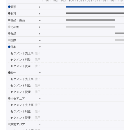
FY01
FY02
FY03
FY04
FY05
FY06
FY07
FY08
FY09
FY10
FY1
酒類
▸
飲料
▸
食品・薬品
▸
その他
▸
食品
▸
国際
▸
日本
▾
セグメント売上高
億円
セグメント利益
億円
セグメント資産
億円
欧州
▾
セグメント売上高
億円
セグメント利益
億円
セグメント資産
億円
オセアニア
▾
セグメント売上高
億円
セグメント利益
億円
セグメント資産
億円
東南アジア
▾