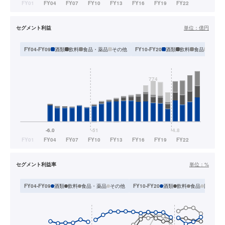
セグメント利益
単位：
億円
酒類
飲料
食品・薬品
その他
酒類
飲料
食品
国際
FY04-FY09
FY10-FY20
セグメント利益率
単位：
%
酒類
飲料
食品・薬品
その他
酒類
飲料
食品
国際
FY04-FY09
FY10-FY20
F