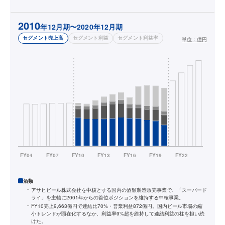
2010
年12月期〜2020年12月期
セグメント売上高
セグメント利益
セグメント利益率
単位：
億円
酒類
アサヒビール株式会社を中核とする国内の酒類製造販売事業で、「スーパード
ライ」を主軸に2001年からの首位ポジションを維持する中核事業。
FY10売上9,663億円で連結比70%・営業利益872億円。国内ビール市場の縮
小トレンドが顕在化するなか、利益率9%超を維持して連結利益の柱を担い続
けた。