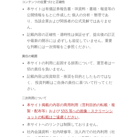
コンテンツの位置づけと正確性
本サイトは有価証券報告書・IR資料・書籍・報道等の
公開情報をもとに作成した 個人の分析・整理であ
り、当該企業および関係者の公式見解ではありませ
ん。
記載内容の正確性・適時性は保証せず、提出後の訂正
や最新の開示には 必ずしも追従していません。重要
な判断には一次情報をご参照ください。
責任の範囲
本サイトの利用に起因する損害について、運営者は一
切の責任を負いません。
記載内容は投資助言・推奨を目的としたものではな
く、 投資判断はご自身の責任に基づいて行ってくだ
さい。
二次利用について
本サイト掲載の内容の商用利用（営利目的の転載・複
製・配布等）および
SNS 等への画像・スクリーンシ
ョットの転載はご遠慮ください
。
本サイトへのリンクは制限しておりません。
社内会議資料・社内研修等、法人内での社内利用（社