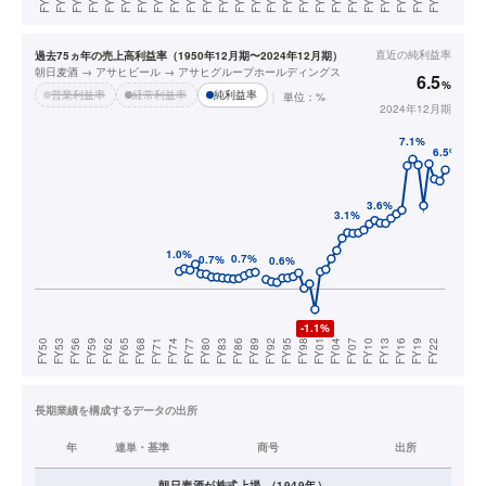
直近の
純利益率
過去75ヵ年の売上高利益率（1950年12月期〜2024年12月期）
朝日麦酒 → アサヒビール → アサヒグループホールディングス
6.5
%
営業利益率
経常利益率
純利益率
単位：%
2024年12月期
長期業績を構成するデータの出所
年
連単・基準
商号
出所
朝日麦酒
が株式上場
（
1949
年）