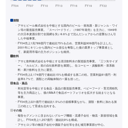
酒類
アサヒビール株式会社を中核とする国内のビール・発泡酒・新ジャンル・ワイ
ン等の製造販売事業。「スーパードライ」（1987年発売）を主力に、1949年
の大日本麦酒分割で全国網を失い9.6%まで沈んだシェアからの逆襲をけん引
した中核事業。
FY04売上1兆789億円で連結比75%を占め、営業利益909億円を計上した。
2001年にキリンから国内ビール首位を奪取した後の業界トップ事業者とし
て、家庭用市場の主力ポジションを維持。
飲料
アサヒ飲料株式会社を中核とする清涼飲料水の製造販売事業。「三ツ矢サイダ
ー」「カルピス」前の自社飲料群を展開し、缶コーヒー・炭酸飲料・茶系飲
料・果汁飲料を主力に運営。
FY04売上2,174億円で連結比15%を構成する第二の柱。営業利益81億円・利
益率3.7%で、酒類との両輪体制の一翼を担った。
食品・薬品
和光堂等を中核とする食品・薬品の製造販売事業。ベビーフード・育児用粉乳
等を主力商品とし、後のM&Aで食品ポートフォリオを拡大する始まりとなる
事業。
FY04売上221億円で連結比1.5%の小規模事業ながら、酒類・飲料に加わる第
三の柱として育成を志向する。
その他
報告セグメントに含まれないグループ機能・流通子会社・物流・新規領域を集
計し、FY04売上1,257億円・連結比9%を構成。
アサヒロジ等の物流子会社や酒販子会社等を含む補完事業群が中心。