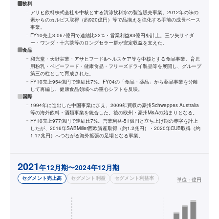
飲料
アサヒ飲料株式会社を中核とする清涼飲料水の製造販売事業。2012年の味の
素からのカルピス取得（約920億円）等で品揃えを強化する手前の成長ベース
事業。
FY10売上3,067億円で連結比22%・営業利益83億円を計上。三ツ矢サイダ
ー・ワンダ・十六茶等のロングセラー群が安定収益を支えた。
食品
和光堂・天野実業・アサヒフード&ヘルスケア等を中核とする食品事業。育児
用粉乳・ベビーフード・健康食品・フリーズドライ製品等を展開し、グループ
第三の柱として育成された。
FY10売上954億円で連結比7%。FY04の「食品・薬品」から薬品事業を分離
して再編し、健康食品領域への重心シフトを反映。
国際
1994年に進出した中国事業に加え、2009年買収の豪州Schweppes Australia
等の海外飲料・酒類事業を統合した。後の欧州・豪州M&Aの始まりとなる。
FY10売上977億円で連結比7%。営業利益-51億円と立ち上げ期の赤字を計上
したが、2016年SABMiller西欧資産取得（約1.2兆円）・2020年CUB取得（約
1.17兆円）へつながる海外拡張の足場となる事業。
2021
年12月期〜2024年12月期
セグメント売上高
セグメント利益
セグメント利益率
単位：
億円