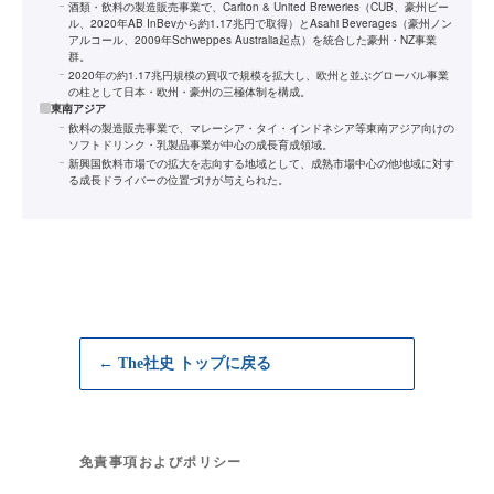
酒類・飲料の製造販売事業で、Carlton & United Breweries（CUB、豪州ビー
ル、2020年AB InBevから約1.17兆円で取得）とAsahi Beverages（豪州ノン
アルコール、2009年Schweppes Australia起点）を統合した豪州・NZ事業
群。
2020年の約1.17兆円規模の買収で規模を拡大し、欧州と並ぶグローバル事業
の柱として日本・欧州・豪州の三極体制を構成。
東南アジア
飲料の製造販売事業で、マレーシア・タイ・インドネシア等東南アジア向けの
ソフトドリンク・乳製品事業が中心の成長育成領域。
新興国飲料市場での拡大を志向する地域として、成熟市場中心の他地域に対す
る成長ドライバーの位置づけが与えられた。
← The社史 トップに戻る
免責事項およびポリシー