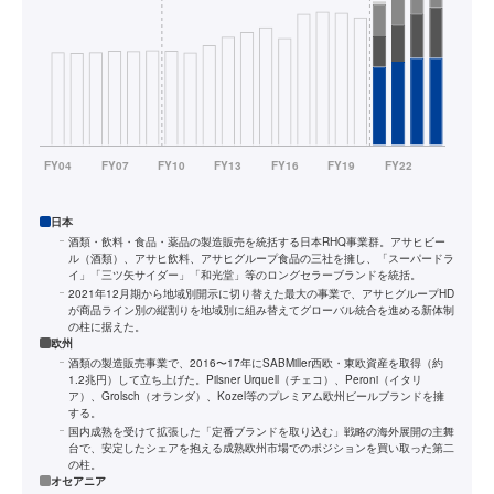
日本
酒類・飲料・食品・薬品の製造販売を統括する日本RHQ事業群。アサヒビー
ル（酒類）、アサヒ飲料、アサヒグループ食品の三社を擁し、「スーパードラ
イ」「三ツ矢サイダー」「和光堂」等のロングセラーブランドを統括。
2021年12月期から地域別開示に切り替えた最大の事業で、アサヒグループHD
が商品ライン別の縦割りを地域別に組み替えてグローバル統合を進める新体制
の柱に据えた。
欧州
酒類の製造販売事業で、2016〜17年にSABMiller西欧・東欧資産を取得（約
1.2兆円）して立ち上げた。Pilsner Urquell（チェコ）、Peroni（イタリ
ア）、Grolsch（オランダ）、Kozel等のプレミアム欧州ビールブランドを擁
する。
国内成熟を受けて拡張した「定番ブランドを取り込む」戦略の海外展開の主舞
台で、安定したシェアを抱える成熟欧州市場でのポジションを買い取った第二
の柱。
オセアニア