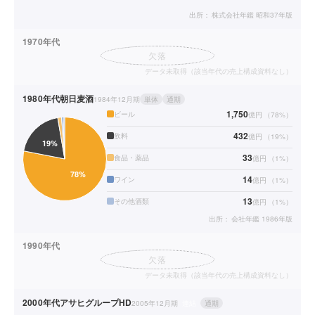
出所：
株式会社年鑑 昭和37年版
1970年代
欠落
データ未取得（該当年代の売上構成資料なし）
1980年代
朝日麦酒
1984年12月期
単体
通期
1,750
ビール
億円
（
78
%）
432
飲料
億円
（
19
%）
33
食品・薬品
億円
（
1
%）
14
ワイン
億円
（
1
%）
13
その他酒類
億円
（
1
%）
出所：
会社年鑑 1986年版
1990年代
欠落
データ未取得（該当年代の売上構成資料なし）
2000年代
アサヒグループHD
2005年12月期
連結
通期