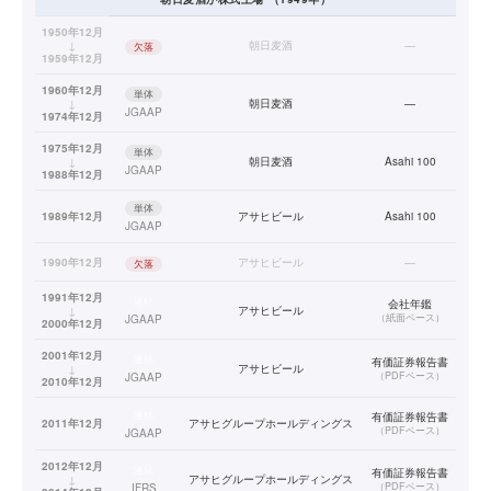
1950年12月
↓
朝日麦酒
—
欠落
1959年12月
1960年12月
単体
↓
朝日麦酒
—
JGAAP
1974年12月
1975年12月
単体
↓
朝日麦酒
Asahi 100
JGAAP
1988年12月
単体
1989年12月
アサヒビール
Asahi 100
JGAAP
1990年12月
アサヒビール
—
欠落
1991年12月
連結
会社年鑑
↓
アサヒビール
（
紙面ベース
）
JGAAP
2000年12月
2001年12月
連結
有価証券報告書
↓
アサヒビール
（
PDFベース
）
JGAAP
2010年12月
連結
有価証券報告書
2011年12月
アサヒグループホールディングス
（
PDFベース
）
JGAAP
2012年12月
連結
有価証券報告書
↓
アサヒグループホールディングス
（
PDFベース
）
IFRS