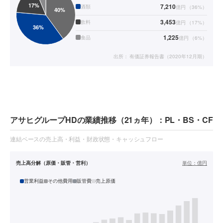
7,210
酒類
億円
（
36
%）
3,453
飲料
億円
（
17
%）
1,225
食品
億円
（
6
%）
出所：
有価証券報告書（2020年12月期）
アサヒグループHDの業績推移（21ヵ年）：PL・BS・CF
連結ベースの売上高・利益・財政状態・キャッシュフロー
売上高分解（原価・販管・営利）
単位：
億円
営業利益
その他費用
販管費
売上原価