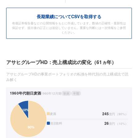
長期業績についてCSVを取得する
有価証券報告書などの公開情報をもとに作成しています。数値の正確性・最新性は
保証せず、提出後の訂正には追従していません。重要な判断には一次情報をご参照
ください。
アサヒグループHD：売上構成比の変化（61ヵ年）
アサヒグループHDの事業ポートフォリオの転換を時代別の売上構成比で読
み解く
1960年代
朝日麦酒
1960年12月期
単体
半期
245
麦酒
億円
（
90
%）
26
清涼飲料
億円
（
10
%）