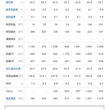
粗利率
%
32.2
33.3
34.3
34.3
34.8
34.9
36.7
経常利益率
%
6.6
6.4
6.2
6.2
6.6
6.1
6.8
純利益率
%
2.1
2.8
3.1
3.1
3.1
3.2
3.6
特別利益
億円
16
82
39
24
29
196
361
特別損失
億円
389
239
128
109
165
220
447
減損損失
億円
-
-
-
-
-
-
-
営業CF
億円
1,129
872
1,058
696
1,061
1,064
1,256
投資CF
億円
-548
-445
-822
-1,178
-582
-1,806
-418
-
財務CF
億円
-557
-357
-222
361
-464
785
-908
自己資本比率
%
33.4
37.3
39.6
40.0
41.2
40.3
43.6
現預金残高
億円
136.6
213.1
237.8
117.4
127.0
180.8
108.1
ROE
%
7.3
8.8
8.8
8.5
8.4
8.2
8.7
のれん
億円
-
-
326
653
607
1,003
842
無形資産
億円
184
236
464
810
764
1,407
1,218