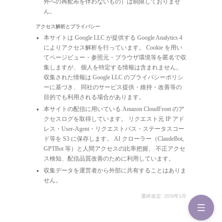
外への再配布を伴わないもの）は制限しておりませ
ん。
アクセス解析とプライバシー
本サイトは Google LLC が提供する Google Analytics 4
によりアクセス解析を行っています。 Cookie を用い
てページビュー・参照元・ブラウザ環境等を匿名で収
集しますが、 個人を特定する情報は含まれません。
収集された情報は Google LLC のプライバシーポリシ
ーに基づき、 同社のサービス提供・維持・改善等の
目的でも利用される場合があります。
本サイトの配信に用いている Amazon CloudFront のア
クセスログを取得しています。 リクエスト元 IP アド
レス・User-Agent・リクエストパス・ステータスコー
ド等を S3 に保存します。 AI クローラー（ClaudeBot,
GPTBot 等）と人間アクセスの比率把握、 不正アクセ
ス検知、配信品質改善のために利用しています。
収集データを運営者から外部に共有することはありま
せん。
最終改定: 2026年5月