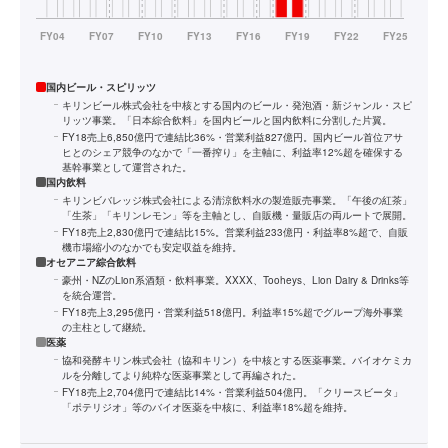
国内ビール・スピリッツ
キリンビール株式会社を中核とする国内のビール・発泡酒・新ジャンル・スピ
リッツ事業。「日本綜合飲料」を国内ビールと国内飲料に分割した片翼。
FY18売上6,850億円で連結比36%・営業利益827億円。国内ビール首位アサ
ヒとのシェア競争のなかで「一番搾り」を主軸に、利益率12%超を確保する
基幹事業として運営された。
国内飲料
キリンビバレッジ株式会社による清涼飲料水の製造販売事業。「午後の紅茶」
「生茶」「キリンレモン」等を主軸とし、自販機・量販店の両ルートで展開。
FY18売上2,830億円で連結比15%。営業利益233億円・利益率8%超で、自販
機市場縮小のなかでも安定収益を維持。
オセアニア綜合飲料
豪州・NZのLion系酒類・飲料事業。XXXX、Tooheys、Lion Dairy & Drinks等
を統合運営。
FY18売上3,295億円・営業利益518億円。利益率15%超でグループ海外事業
の主柱として継続。
医薬
協和発酵キリン株式会社（協和キリン）を中核とする医薬事業。バイオケミカ
ルを分離してより純粋な医薬事業として再編された。
FY18売上2,704億円で連結比14%・営業利益504億円。「クリースビータ」
「ポテリジオ」等のバイオ医薬を中核に、利益率18%超を維持。