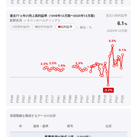
直近の
純利益率
過去77ヵ年の売上高利益率（1949年12月期〜2025年12月期）
麒麟麦酒 → キリンホールディングス
6.1
%
営業利益率
経常利益率
純利益率
単位：%
2025年12月期
長期業績を構成するデータの出所
年
連単・基準
商号
出所
麒麟麦酒
が株式上場
（
1949
年）