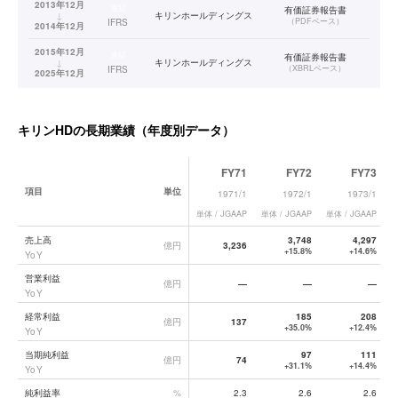
2013年12月
連結
有価証券報告書
↓
キリンホールディングス
（
PDFベース
）
IFRS
2014年12月
2015年12月
連結
有価証券報告書
↓
キリンホールディングス
（
XBRLベース
）
IFRS
2025年12月
キリンHD
の長期業績（年度別データ）
FY71
FY72
FY73
項目
単位
1971/1
1972/1
1973/1
単体 / JGAAP
単体 / JGAAP
単体 / JGAAP
単
キリンHD
の長期業績データ一覧
売上高
3,748
4,297
億円
3,236
+15.8%
+14.6%
YoY
営業利益
億円
—
—
—
YoY
経常利益
185
208
億円
137
+35.0%
+12.4%
YoY
当期純利益
97
111
億円
74
+31.1%
+14.4%
YoY
純利益率
%
2.3
2.6
2.6