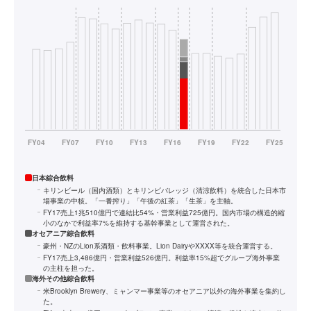
日本綜合飲料
キリンビール（国内酒類）とキリンビバレッジ（清涼飲料）を統合した日本市
場事業の中核。「一番搾り」「午後の紅茶」「生茶」を主軸。
FY17売上1兆510億円で連結比54%・営業利益725億円。国内市場の構造的縮
小のなかで利益率7%を維持する基幹事業として運営された。
オセアニア綜合飲料
豪州・NZのLion系酒類・飲料事業。Lion DairyやXXXX等を統合運営する。
FY17売上3,486億円・営業利益526億円。利益率15%超でグループ海外事業
の主柱を担った。
海外その他綜合飲料
米Brooklyn Brewery、ミャンマー事業等のオセアニア以外の海外事業を集約し
た。