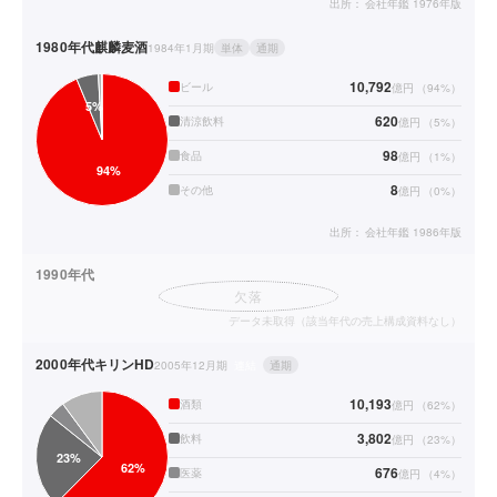
出所：
会社年鑑 1976年版
1980年代
麒麟麦酒
1984年1月期
単体
通期
10,792
ビール
億円
（
94
%）
620
清涼飲料
億円
（
5
%）
98
食品
億円
（
1
%）
8
その他
億円
（
0
%）
出所：
会社年鑑 1986年版
1990年代
欠落
データ未取得（該当年代の売上構成資料なし）
2000年代
キリンHD
2005年12月期
連結
通期
10,193
酒類
億円
（
62
%）
3,802
飲料
億円
（
23
%）
676
医薬
億円
（
4
%）