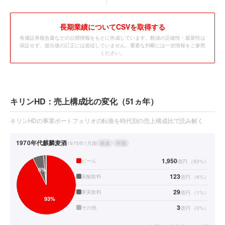
長期業績についてCSVを取得する
有価証券報告書などの公開情報をもとに作成しています。数値の正確性・最新性は
保証せず、提出後の訂正には追従していません。重要な判断には一次情報をご参照
ください。
キリンHD：売上構成比の変化（51ヵ年）
キリンHDの事業ポートフォリオの転換を時代別の売上構成比で読み解く
1970年代
麒麟麦酒
1975年1月期
単体
半期
1,950
ビール
億円
（
93
%）
123
炭酸飲料
億円
（
6
%）
29
果実飲料
億円
（
1
%）
3
その他
億円
（
0
%）