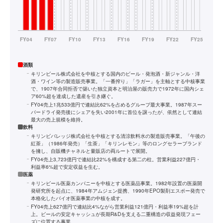
酒類
キリンビール株式会社を中核とする国内のビール・発泡酒・新ジャンル・洋
酒・ワイン等の製造販売事業。「一番搾り」「ラガー」を主軸とする中核事業
で、1907年合同拒否で築いた独立資本と明治屋の販売力で1972年に国内シェ
ア60%超を達成した遺産を引き継ぐ。
FY04売上1兆533億円で連結比62%を占めるグループ最大事業。1987年スー
パードライ発売後にシェアを失い2001年に首位を譲ったが、依然として連結
最大の売上規模を維持。
飲料
キリンビバレッジ株式会社を中核とする清涼飲料水の製造販売事業。「午後の
紅茶」（1986年発売）「生茶」「キリンレモン」等のロングセラーブランド
を擁し、自販機チャネルと量販店の両ルートで展開。
FY04売上3,723億円で連結比22%を構成する第二の柱。営業利益227億円・
利益率6%超で安定収益を生む。
医薬
キリンビール医薬カンパニーを中核とする医薬品事業。1982年設置の医薬開
発研究所を起点に、1984年アムジェン提携、1990年EPO製剤エスポー発売で
本格化したバイオ医薬事業の中核を成す。
FY04売上627億円で連結比4%ながら営業利益121億円・利益率19%超を計
上。ビールの安定キャッシュが長期R&Dを支える二重構造の収益発現フェー
ズに位置する事業。