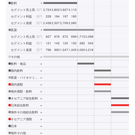
飲料
▾
セグメント売上高
億円
3,724
3,802
3,927
4,113
セグメント利益
億円
228
194
197
180
セグメント資産
億円
2,438
2,507
2,709
3,080
医薬
▾
セグメント売上高
億円
627
676
672
699
1,715
2,068
セグメント利益
億円
121
142
120
130
282
343
セグメント資産
億円
796
993
1,047
1,345
4,020
4,218
その他
▸
飲料・食品
▸
国内飲料
▸
医薬・バイオケミカル
▸
国内酒類
▸
海外酒類・飲料
▸
オセアニア綜合飲料
▸
日本綜合飲料
▸
海外その他綜合飲料
▸
オセアニア酒類
▸
日本
▸
海外その他
▸