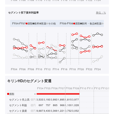
セグメント投下資本利益率
単位：
%
酒類
飲料
医薬
その他
酒類
飲料・食品
医薬
その他
FY04-FY07
FY08-FY09
キリンHDのセグメント変遷
FY04
FY05
FY06
FY07
FY08
FY09
FY10
FY11
FY12
FY13
FY1
酒類
▾
セグメント売上高
億円
10,533
10,193
10,993
11,895
11,815
10,977
セグメント利益
億円
697
757
865
966
1,100
1,028
セグメント資産
億円
8,687
9,430
10,369
11,221
10,752
13,052