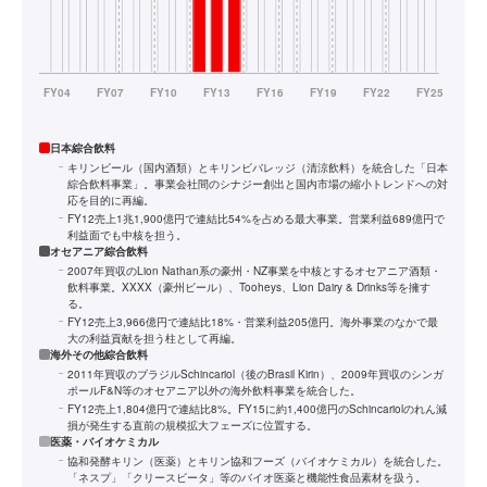
日本綜合飲料
キリンビール（国内酒類）とキリンビバレッジ（清涼飲料）を統合した「日本
綜合飲料事業」。事業会社間のシナジー創出と国内市場の縮小トレンドへの対
応を目的に再編。
FY12売上1兆1,900億円で連結比54%を占める最大事業。営業利益689億円で
利益面でも中核を担う。
オセアニア綜合飲料
2007年買収のLion Nathan系の豪州・NZ事業を中核とするオセアニア酒類・
飲料事業。XXXX（豪州ビール）、Tooheys、Lion Dairy & Drinks等を擁す
る。
FY12売上3,966億円で連結比18%・営業利益205億円。海外事業のなかで最
大の利益貢献を担う柱として再編。
海外その他綜合飲料
2011年買収のブラジルSchincariol（後のBrasil Kirin）、2009年買収のシンガ
ポールF&N等のオセアニア以外の海外飲料事業を統合した。
FY12売上1,804億円で連結比8%。FY15に約1,400億円のSchincariolのれん減
損が発生する直前の規模拡大フェーズに位置する。
医薬・バイオケミカル
協和発酵キリン（医薬）とキリン協和フーズ（バイオケミカル）を統合した。
「ネスプ」「クリースビータ」等のバイオ医薬と機能性食品素材を扱う。