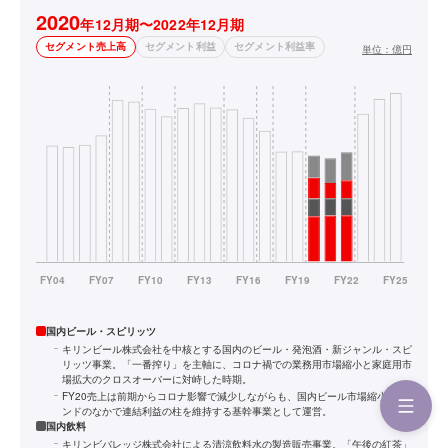
2020
年12月期〜2022年12月期
セグメント売上高
セグメント利益
セグメント利益率
単位：
億円
国内ビール・スピリッツ
キリンビール株式会社を中核とする国内のビール・発泡酒・新ジャンル・スピ
リッツ事業。「一番搾り」を主軸に、コロナ禍での業務用市場縮小と家庭用市
場拡大のクロスオーバーに対峙した時期。
FY20売上は前期からコロナ影響で減少しながらも、国内ビール市場縮小トレ
ンドのなかで連結利益の柱を維持する基幹事業として運営。
国内飲料
キリンビバレッジ株式会社による清涼飲料水の製造販売事業。「午後の紅茶」