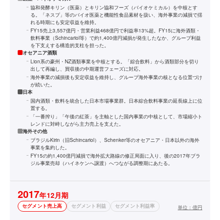
協和発酵キリン（医薬）とキリン協和フーズ（バイオケミカル）を中核とす
る。「ネスプ」等のバイオ医薬と機能性食品素材を扱い、海外事業の減損で揺
れる時期にも安定収益を維持。
FY15売上3,557億円・営業利益468億円で利益率13%超。FY15に海外酒類・
飲料事業（Schincariol等）で約1,400億円減損が発生したなか、グループ利益
を下支えする構造的支柱を担った。
オセアニア酒類
Lion系の豪州・NZ酒類事業を中核とする。「綜合飲料」から酒類部分を切り
出して再編し、買収後の中期運営フェーズに対応。
海外事業の減損後も安定収益を維持し、グループ海外事業の核となる位置づけ
が続いた。
日本
国内酒類・飲料を統合した日本市場事業群。日本綜合飲料事業の延長線上に位
置する。
「一番搾り」「午後の紅茶」を主軸とした国内事業の中核として、市場縮小ト
レンドに対峙しながら主力売上を支えた。
海外その他
ブラジルKirin（旧Schincariol）、Schenker等のオセアニア・日本以外の海外
事業を集約した。
FY15の約1,400億円減損で海外拡大路線の修正局面に入り、後の2017年ブラ
ジル事業売却（ハイネケンへ譲渡）へつながる調整期にあたる。
2017
年12月期
セグメント売上高
セグメント利益
セグメント利益率
単位：
億円