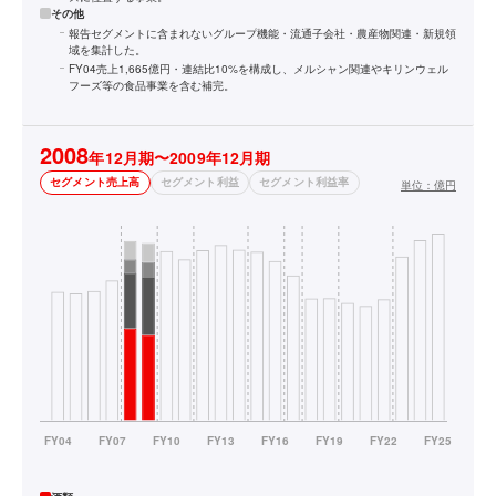
その他
報告セグメントに含まれないグループ機能・流通子会社・農産物関連・新規領
域を集計した。
FY04売上1,665億円・連結比10%を構成し、メルシャン関連やキリンウェル
フーズ等の食品事業を含む補完。
2008
年12月期〜2009年12月期
セグメント売上高
セグメント利益
セグメント利益率
単位：
億円