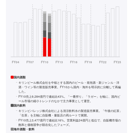
国内酒類
キリンビール株式会社を中核とする国内のビール・発泡酒・新ジャンル・洋
酒・ワイン等の製造販売事業。FY10から国内・海外を明示的に分離して再編
した。
FY10売上9,284億円で連結比43%。「一番搾り」「ラガー」を軸に、国内ビ
ール市場の縮小トレンドのなかで主力事業として運営。
国内飲料
キリンビバレッジ株式会社による清涼飲料水の製造販売事業。「午後の紅茶」
「生茶」を主軸に自販機・量販店の両ルートで展開。
FY10売上3,477億円で連結比16%。営業利益24億円と低位で、自販機市場の
飽和と価格競争が顕在化したフェーズ。
海外酒類・飲料