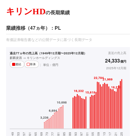
キリンHD
の長期業績
業績推移（47ヵ年）：PL
有価証券報告書などの公開データに基づく長期データ
直近の
売上高
過去77ヵ年の売上高（1949年12月期〜2025年12月期）
麒麟麦酒 → キリンホールディングス
24,333
億円
連結
単体
単位：
億円
2025年12月期