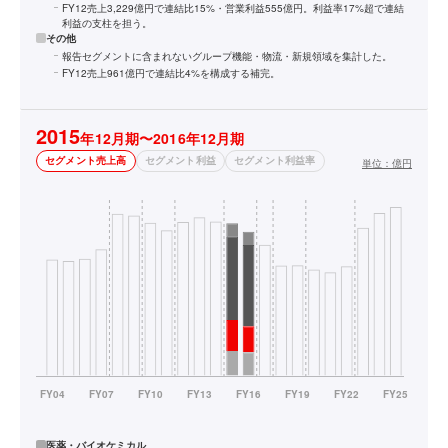
FY12売上3,229億円で連結比15%・営業利益555億円。利益率17%超で連結
利益の支柱を担う。
その他
報告セグメントに含まれないグループ機能・物流・新規領域を集計した。
FY12売上961億円で連結比4%を構成する補完。
2015
年12月期〜2016年12月期
セグメント売上高
セグメント利益
セグメント利益率
単位：
億円
医薬・バイオケミカル