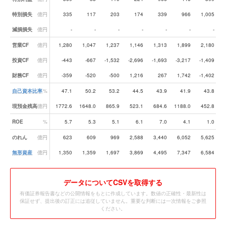
特別損失
億円
335
117
203
174
339
966
1,005
減損損失
億円
-
-
-
-
-
-
-
営業CF
億円
1,280
1,047
1,237
1,146
1,313
1,899
2,180
投資CF
億円
-443
-667
-1,532
-2,696
-1,693
-3,217
-1,409
-
財務CF
億円
-359
-520
-500
1,216
267
1,742
-1,402
自己資本比率
%
47.1
50.2
53.2
44.5
43.9
41.9
43.8
現預金残高
億円
1772.6
1648.0
865.9
523.1
684.6
1188.0
452.8
ROE
%
5.7
5.3
5.1
6.1
7.0
4.1
1.0
のれん
億円
623
609
969
2,588
3,440
6,052
5,625
無形資産
億円
1,350
1,359
1,697
3,869
4,495
7,347
6,584
データ
についてCSVを取得する
有価証券報告書などの公開情報をもとに作成しています。数値の正確性・最新性は
保証せず、提出後の訂正には追従していません。重要な判断には一次情報をご参照
ください。