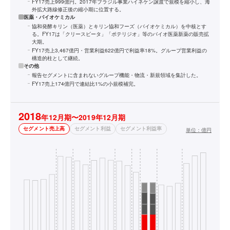
FY17売上999億円。2017年ブラジル事業ハイネケン譲渡で規模を縮小し、海
外拡大路線修正後の縮小期に位置する。
医薬・バイオケミカル
協和発酵キリン（医薬）とキリン協和フーズ（バイオケミカル）を中核とす
る。FY17は「クリースビータ」「ポテリジオ」等のバイオ医薬新薬の販売拡
大期。
FY17売上3,467億円・営業利益622億円で利益率18%。グループ営業利益の
構造的柱として継続。
その他
報告セグメントに含まれないグループ機能・物流・新規領域を集計した。
FY17売上174億円で連結比1%の小規模補完。
2018
年12月期〜2019年12月期
セグメント売上高
セグメント利益
セグメント利益率
単位：
億円