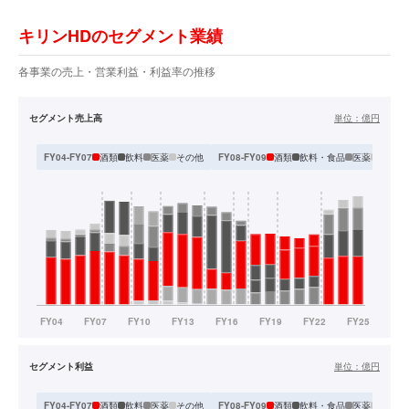
キリンHDのセグメント業績
各事業の売上・営業利益・利益率の推移
セグメント売上高
単位：
億円
酒類
飲料
医薬
その他
酒類
飲料・食品
医薬
その他
FY04-FY07
FY08-FY09
セグメント利益
単位：
億円
酒類
飲料
医薬
その他
酒類
飲料・食品
医薬
その他
FY04-FY07
FY08-FY09