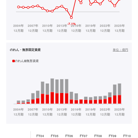
のれん・無形固定資産
単位：
億円
のれん
無形資産
FY04
FY05
FY06
FY07
FY08
FY09
FY10