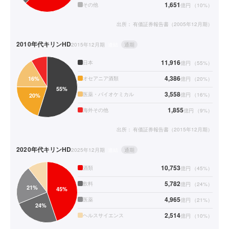
1,651
その他
億円
（
10
%）
出所：
有価証券報告書（2005年12月期）
2010年代
キリンHD
2015年12月期
連結
通期
11,916
日本
億円
（
55
%）
4,386
オセアニア酒類
億円
（
20
%）
3,558
医薬・バイオケミカル
億円
（
16
%）
1,855
海外その他
億円
（
9
%）
出所：
有価証券報告書（2015年12月期）
2020年代
キリンHD
2025年12月期
連結
通期
10,753
酒類
億円
（
45
%）
5,782
飲料
億円
（
24
%）
4,965
医薬
億円
（
21
%）
2,514
ヘルスサイエンス
億円
（
10
%）