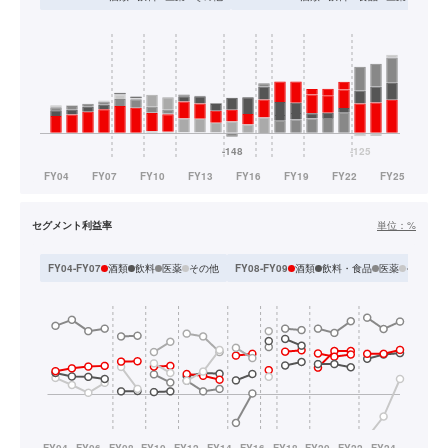
セグメント利益率
単位：
%
酒類
飲料
医薬
その他
酒類
飲料・食品
医薬
その他
FY04-FY07
FY08-FY09