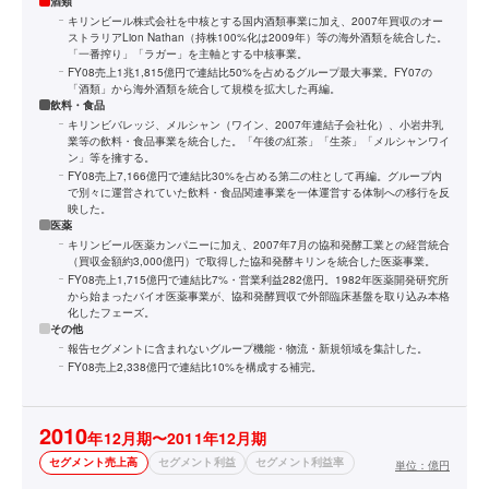
酒類
キリンビール株式会社を中核とする国内酒類事業に加え、2007年買収のオー
ストラリアLion Nathan（持株100%化は2009年）等の海外酒類を統合した。
「一番搾り」「ラガー」を主軸とする中核事業。
FY08売上1兆1,815億円で連結比50%を占めるグループ最大事業。FY07の
「酒類」から海外酒類を統合して規模を拡大した再編。
飲料・食品
キリンビバレッジ、メルシャン（ワイン、2007年連結子会社化）、小岩井乳
業等の飲料・食品事業を統合した。「午後の紅茶」「生茶」「メルシャンワイ
ン」等を擁する。
FY08売上7,166億円で連結比30%を占める第二の柱として再編。グループ内
で別々に運営されていた飲料・食品関連事業を一体運営する体制への移行を反
映した。
医薬
キリンビール医薬カンパニーに加え、2007年7月の協和発酵工業との経営統合
（買収金額約3,000億円）で取得した協和発酵キリンを統合した医薬事業。
FY08売上1,715億円で連結比7%・営業利益282億円。1982年医薬開発研究所
から始まったバイオ医薬事業が、協和発酵買収で外部臨床基盤を取り込み本格
化したフェーズ。
その他
報告セグメントに含まれないグループ機能・物流・新規領域を集計した。
FY08売上2,338億円で連結比10%を構成する補完。
2010
年12月期〜2011年12月期
セグメント売上高
セグメント利益
セグメント利益率
単位：
億円