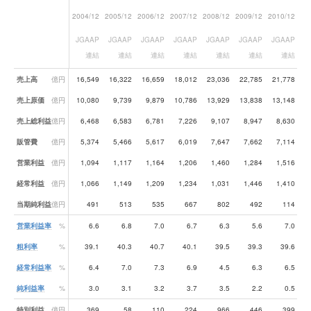
2004/12
2005/12
2006/12
2007/12
2008/12
2009/12
2010/12
20
JGAAP
JGAAP
JGAAP
JGAAP
JGAAP
JGAAP
JGAAP
J
連結
連結
連結
連結
連結
連結
連結
業績データ一覧
売上高
億円
16,549
16,322
16,659
18,012
23,036
22,785
21,778
2
売上原価
億円
10,080
9,739
9,879
10,786
13,929
13,838
13,148
1
売上総利益
億円
6,468
6,583
6,781
7,226
9,107
8,947
8,630
販管費
億円
5,374
5,466
5,617
6,019
7,647
7,662
7,114
営業利益
億円
1,094
1,117
1,164
1,206
1,460
1,284
1,516
経常利益
億円
1,066
1,149
1,209
1,234
1,031
1,446
1,410
当期純利益
億円
491
513
535
667
802
492
114
営業利益率
%
6.6
6.8
7.0
6.7
6.3
5.6
7.0
粗利率
%
39.1
40.3
40.7
40.1
39.5
39.3
39.6
経常利益率
%
6.4
7.0
7.3
6.9
4.5
6.3
6.5
純利益率
%
3.0
3.1
3.2
3.7
3.5
2.2
0.5
特別利益
億円
369
58
110
224
966
446
399