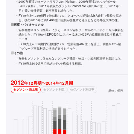
2007年買収のオーストラリアLion Nathan、2009年買収のシンガポール
F&N（飲料）、2011年買収のブラジルSchincariol（約3,043億円、2011年8
月）等の海外酒類・飲料事業を統合した。
FY10売上4,039億円で連結比19%。グローバル拡張のM&A連打で規模を拡大
し、後の2015年に約1,400億円減損が発生する遠因となる海外拡大期の柱。
医薬・バイオケミカル
協和発酵キリン（医薬）に加え、キリン協和フーズ等のバイオケミカル事業を
統合した。FY10からEPO製剤エスポー後継のNESPの欧州販売収益本格化フ
ェーズ。
FY10売上4,056億円で連結比19%・営業利益487億円を計上。利益率12%超
でグループ営業利益の構造的支柱を担った。
その他
報告セグメントに含まれないグループ機能・物流・小岩井関連等を集計した。
FY10売上919億円で連結比4%を構成する補完。
2012
年12月期〜2014年12月期
セグメント売上高
セグメント利益
セグメント利益率
単位：
億円