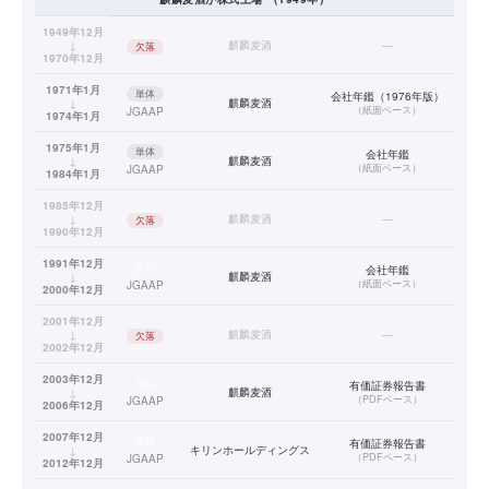
1949年12月
↓
麒麟麦酒
—
欠落
1970年12月
1971年1月
単体
会社年鑑（1976年版）
↓
麒麟麦酒
（
紙面ベース
）
JGAAP
1974年1月
1975年1月
単体
会社年鑑
↓
麒麟麦酒
（
紙面ベース
）
JGAAP
1984年1月
1985年12月
↓
麒麟麦酒
—
欠落
1990年12月
1991年12月
連結
会社年鑑
↓
麒麟麦酒
（
紙面ベース
）
JGAAP
2000年12月
2001年12月
↓
麒麟麦酒
—
欠落
2002年12月
2003年12月
連結
有価証券報告書
↓
麒麟麦酒
（
PDFベース
）
JGAAP
2006年12月
2007年12月
連結
有価証券報告書
↓
キリンホールディングス
（
PDFベース
）
JGAAP
2012年12月