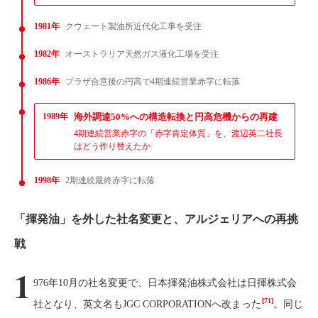
1981年
クウェート製油所近代化工事を受注
1982年
オーストラリア天然ガス液化工場を受注
1986年
プラザ合意後の円高で4期連続営業赤字に転落
1989年
海外調達50%への構造転換と円高危機からの再建
4期連続営業赤字の「赤字肯定体質」を、渡辺英二社長
はどう作り替えたか
1998年
2期連続最終赤字に転落
「揮発油」を外した社名変更と、アルジェリアへの再挑
戦
1
976年10月の社名変更で、日本揮発油株式会社は日揮株式会
[71]
社となり、英文名もJGC CORPORATIONへ改まった
。同じ