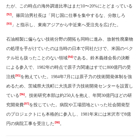
たが、この時点の海外調達比率はまだ10〜20%にとどまっている
[92]
。篠田治男社長は「同じ国に仕事を集中するな、分散しろ
[93]
」と指示し、東南アジアから中近東へ受注先を広げた。
石油精製に偏らない技術分野の開拓も同時に進み、放射性廃棄物
の処理を手がけていたのは当時の日本で同社だけで、米国のベク
[94]
テル社も扱ったことのない領域
である。鈴木義雄会長の決断
による参入で、1982年の時点で原子力関連はすでに800億円の受
[95]
注残
を抱えていた。1984年7月には原子力の技術開発体制を強
めるため、茨城県大洗町に大洗原子力技術開発センターを設置し
[96]
ている
。技術研究本部は約250人を抱え、年間30億円ほどの研
[97]
究開発費
を投じていた。病院や工場団地といった社会開発型
のプロジェクトにも本格的に参入し、1981年末には米沢市で8億
[98]
円の病院工事を受注した
。