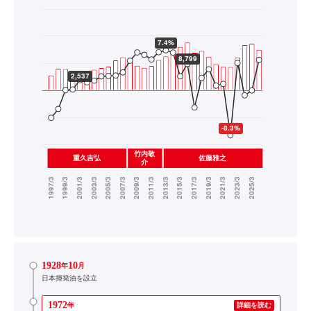
1928
10
年
月
日本揮発油を設立
1972
年
詳細を読む