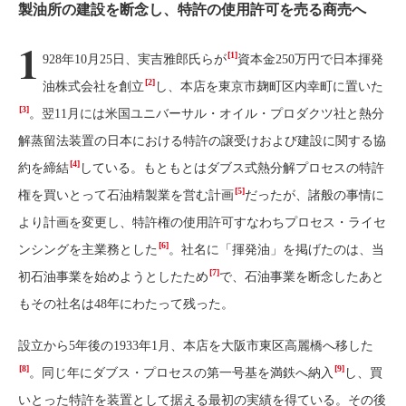
製油所の建設を断念し、特許の使用許可を売る商売へ
1
[1]
928年10月25日、実吉雅郎氏らが
資本金250万円で日本揮発
[2]
油株式会社を創立
し、本店を東京市麹町区内幸町に置いた
[3]
。翌11月には米国ユニバーサル・オイル・プロダクツ社と熱分
解蒸留法装置の日本における特許の譲受けおよび建設に関する協
[4]
約を締結
している。もともとはダブス式熱分解プロセスの特許
[5]
権を買いとって石油精製業を営む計画
だったが、諸般の事情に
より計画を変更し、特許権の使用許可すなわちプロセス・ライセ
[6]
ンシングを主業務とした
。社名に「揮発油」を掲げたのは、当
[7]
初石油事業を始めようとしたため
で、石油事業を断念したあと
もその社名は48年にわたって残った。
設立から5年後の1933年1月、本店を大阪市東区高麗橋へ移した
[8]
[9]
。同じ年にダブス・プロセスの第一号基を満鉄へ納入
し、買
いとった特許を装置として据える最初の実績を得ている。その後