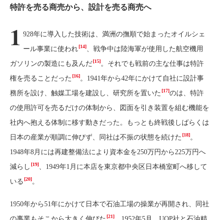
特許を売る商売から、設計を売る商売へ
1
928年に導入した技術は、満洲の撫順で始まったオイルシェ
[14]
ール事業に使われ
、戦争中は陸海軍が使用した航空機用
[15]
ガソリンの製造にも及んだ
。それでも戦前の主な仕事は特許
[16]
権を売ることだった
。1941年から42年にかけて自社に設計事
[17]
務所を設け、触媒工場を建設し、研究所を置いた
のは、特許
の使用許可を売るだけの体制から、図面を引き装置を組む機能を
社内へ抱える体制に移す動きだった。もっとも終戦後しばらくは
[18]
日本の産業が順調に伸びず、同社は不振の状態を続けた
。
1948年8月には再建整備法により資本金を250万円から225万円へ
[19]
減らし
、1949年1月に本店を東京都中央区日本橋室町へ移して
[20]
いる
。
1950年から51年にかけて日本で石油工場の操業が再開され、同社
[21]
の事業もそこから大きく伸びた
。1952年5月、UOP社と石油精