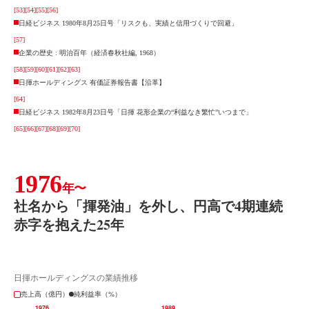
[53]
[54]
[55]
[56]
日経ビジネス 1980年8月25日号「リスクも、実績と信用づくりで回避」
[57]
企業の歴史 : 明治百年（経済春秋社編, 1968）
[58]
[59]
[60]
[61]
[62]
[63]
日揮ホールディングス 有価証券報告書【沿革】
[64]
日経ビジネス 1982年8月23日号「日揮 花形企業の“利益なき繁忙”いつまで」
[65]
[66]
[67]
[68]
[69]
[70]
1976
年〜
社名から「揮発油」を外し、円高で4期連続
赤字を抱えた25年
日揮ホールディングスの業績推移
売上高（億円）
純利益率（%）