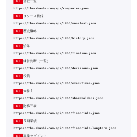
全社一覧
GET
https://the-shashi.com/api/companies.json
リソース目録
GET
https://the-shashi.com/api/1963/manifest.json
歴史概略
GET
https://the-shashi.com/api/1963/history.json
沿革
GET
https://the-shashi.com/api/1963/timeline.json
経営判断（一覧）
GET
https://the-shashi.com/api/1963/decisions.json
役員
GET
https://the-shashi.com/api/1963/executives.json
大株主
GET
https://the-shashi.com/api/1963/shareholders.json
財務三表
GET
https://the-shashi.com/api/1963/financials.json
長期業績
GET
https://the-shashi.com/api/1963/financials-longterm.json
事業セグメント
GET