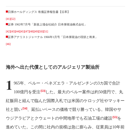
日揮ホールディングス 有価証券報告書【沿革】
[41]
[52]
証券 1962年7月号「新規上場会社紹介 日本揮発油株式会社」
[42]
[43]
[44]
[45]
[47]
[48]
[49]
[50]
[51]
証券アナリストジャーナル 1966年1月号「日本揮発油の現状と将来」
[46]
海外へ出た代償としてのアルジェリア製油所
1
965年、ペルー・ベネズエラ・アルゼンチンの3カ国で合計
[53]
100億円を受注
した。最大のペルー案件は約50億円で、丸
紅飯田と組んで臨んだ国際入札では米国のケロッグ社やマッキー
[54]
社と競い
、延払いベースの価格で競り勝っている。韓国やサ
[55]
ウジアラビアとクウェートの中間地帯でも石油工場の建設
を
進めていた。この間に社内の規模は急に膨らみ、従業員は10年前