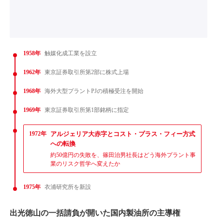
1958年
触媒化成工業を設立
1962年
東京証券取引所第2部に株式上場
1968年
海外大型プラントPJの積極受注を開始
1969年
東京証券取引所第1部銘柄に指定
1972年
アルジェリア大赤字とコスト・プラス・フィー方式
への転換
約50億円の失敗を、篠田治男社長はどう海外プラント事
業のリスク哲学へ変えたか
1975年
衣浦研究所を新設
出光徳山の一括請負が開いた国内製油所の主導権