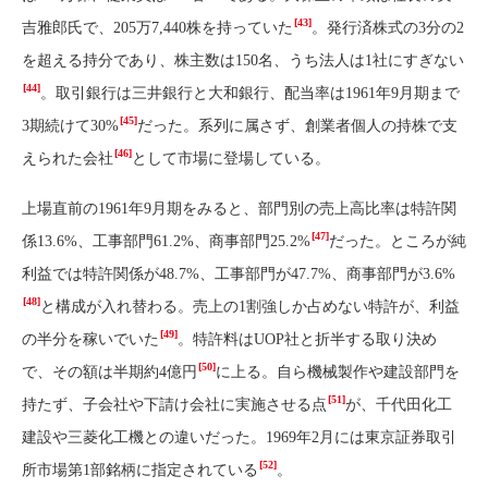
[43]
吉雅郎氏で、205万7,440株を持っていた
。発行済株式の3分の2
を超える持分であり、株主数は150名、うち法人は1社にすぎない
[44]
。取引銀行は三井銀行と大和銀行、配当率は1961年9月期まで
[45]
3期続けて30%
だった。系列に属さず、創業者個人の持株で支
[46]
えられた会社
として市場に登場している。
上場直前の1961年9月期をみると、部門別の売上高比率は特許関
[47]
係13.6%、工事部門61.2%、商事部門25.2%
だった。ところが純
利益では特許関係が48.7%、工事部門が47.7%、商事部門が3.6%
[48]
と構成が入れ替わる。売上の1割強しか占めない特許が、利益
[49]
の半分を稼いでいた
。特許料はUOP社と折半する取り決め
[50]
で、その額は半期約4億円
に上る。自ら機械製作や建設部門を
[51]
持たず、子会社や下請け会社に実施させる点
が、千代田化工
建設や三菱化工機との違いだった。1969年2月には東京証券取引
[52]
所市場第1部銘柄に指定されている
。