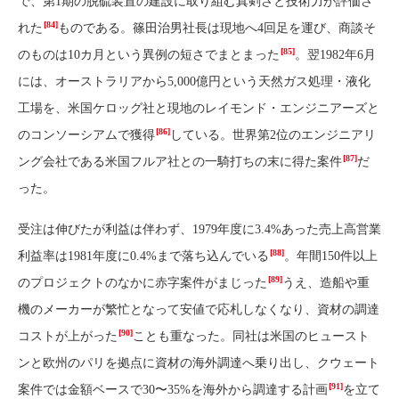
で、第1期の脱硫装置の建設に取り組む真剣さと技術力が評価さ
[84]
れた
ものである。篠田治男社長は現地へ4回足を運び、商談そ
[85]
のものは10カ月という異例の短さでまとまった
。翌1982年6月
には、オーストラリアから5,000億円という天然ガス処理・液化
工場を、米国ケロッグ社と現地のレイモンド・エンジニアーズと
[86]
のコンソーシアムで獲得
している。世界第2位のエンジニアリ
[87]
ング会社である米国フルア社との一騎打ちの末に得た案件
だ
った。
受注は伸びたが利益は伴わず、1979年度に3.4%あった売上高営業
[88]
利益率は1981年度に0.4%まで落ち込んでいる
。年間150件以上
[89]
のプロジェクトのなかに赤字案件がまじった
うえ、造船や重
機のメーカーが繁忙となって安値で応札しなくなり、資材の調達
[90]
コストが上がった
ことも重なった。同社は米国のヒュースト
ンと欧州のパリを拠点に資材の海外調達へ乗り出し、クウェート
[91]
案件では金額ベースで30〜35%を海外から調達する計画
を立て