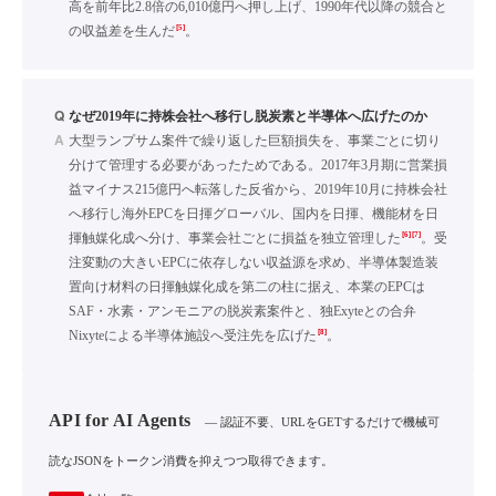
高を前年比2.8倍の6,010億円へ押し上げ、1990年代以降の競合と
[5]
の収益差を生んだ
。
Q
なぜ2019年に持株会社へ移行し脱炭素と半導体へ広げたのか
A
大型ランプサム案件で繰り返した巨額損失を、事業ごとに切り
分けて管理する必要があったためである。2017年3月期に営業損
益マイナス215億円へ転落した反省から、2019年10月に持株会社
へ移行し海外EPCを日揮グローバル、国内を日揮、機能材を日
[6]
[7]
揮触媒化成へ分け、事業会社ごとに損益を独立管理した
。受
注変動の大きいEPCに依存しない収益源を求め、半導体製造装
置向け材料の日揮触媒化成を第二の柱に据え、本業のEPCは
SAF・水素・アンモニアの脱炭素案件と、独Exyteとの合弁
[8]
Nixyteによる半導体施設へ受注先を広げた
。
API for AI Agents
— 認証不要、URLをGETするだけで機械可
読なJSONをトークン消費を抑えつつ取得できます。