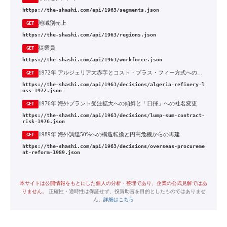
https://the-shashi.com/api/1963/segments.json
地域別売上
GET
https://the-shashi.com/api/1963/regions.json
従業員
GET
https://the-shashi.com/api/1963/workforce.json
1972年 アルジェリア大赤字とコスト・プラス・フィー方式への転換
GET
https://the-shashi.com/api/1963/decisions/algeria-refinery-l
oss-1972.json
1976年 海外プラント受注拡大への傾斜と「日揮」への社名変更
GET
https://the-shashi.com/api/1963/decisions/lump-sum-contract-
risk-1976.json
1989年 海外調達50%への構造転換と円高危機からの再建
GET
https://the-shashi.com/api/1963/decisions/overseas-procureme
nt-reform-1989.json
本サイトは公開情報をもとにした個人の分析・整理であり、企業の公式見解ではあ
りません。
正確性・適時性は保証せず、投資助言を目的としたものではありませ
ん。
詳細はこちら