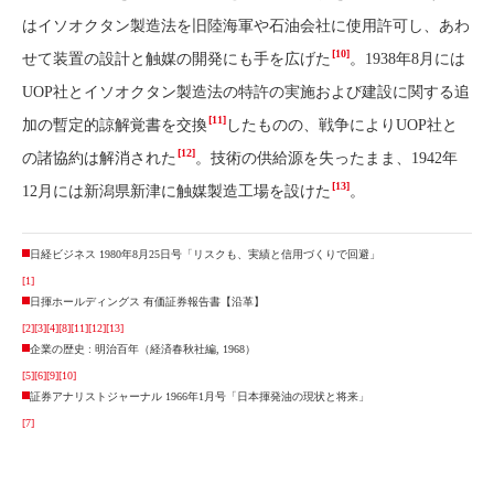
はイソオクタン製造法を旧陸海軍や石油会社に使用許可し、あわ
[10]
せて装置の設計と触媒の開発にも手を広げた
。1938年8月には
UOP社とイソオクタン製造法の特許の実施および建設に関する追
[11]
加の暫定的諒解覚書を交換
したものの、戦争によりUOP社と
[12]
の諸協約は解消された
。技術の供給源を失ったまま、1942年
[13]
12月には新潟県新津に触媒製造工場を設けた
。
日経ビジネス 1980年8月25日号「リスクも、実績と信用づくりで回避」
[1]
日揮ホールディングス 有価証券報告書【沿革】
[2]
[3]
[4]
[8]
[11]
[12]
[13]
企業の歴史 : 明治百年（経済春秋社編, 1968）
[5]
[6]
[9]
[10]
証券アナリストジャーナル 1966年1月号「日本揮発油の現状と将来」
[7]