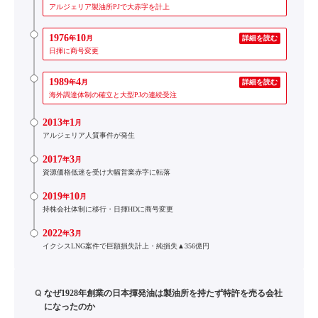
アルジェリア製油所PJで大赤字を計上
1976
10
年
月
詳細を読む
日揮に商号変更
1989
4
年
月
詳細を読む
海外調達体制の確立と大型PJの連続受注
2013
1
年
月
アルジェリア人質事件が発生
2017
3
年
月
資源価格低迷を受け大幅営業赤字に転落
2019
10
年
月
持株会社体制に移行・日揮HDに商号変更
2022
3
年
月
イクシスLNG案件で巨額損失計上・純損失▲356億円
Q
なぜ1928年創業の日本揮発油は製油所を持たず特許を売る会社
になったのか