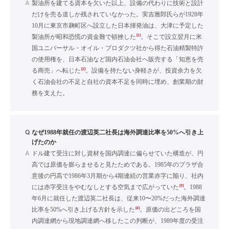
A
製油所を建てる資本を欠いた以上、設備の代わりに技術と設計
だけを売る道しか残されていなかった。実吉雅郎氏らが1928年
10月に東京市麹町区へ設立した日本揮発油は、大津に予定した
[1]
製油所が昭和恐慌の資金難で頓挫した
。そこで設立翌月に米
国ユニバーサル・オイル・プロダクツ社から得た石油精製特許
の使用権を、日本石油など国内石油会社へ販売する「知恵を売
[2]
る商売」へ転じた
。設備を持たない身軽さが、投資余力を欠
く石油会社の不足と自社の資本不足を同時に埋め、創業期の財
務を支えた。
Q
なぜ1988年就任の渡辺英二社長は海外調達比率を50%へ引き上
げたのか
A
ドル建て受注に対し資材を国内調達に偏らせていた構造が、円
高では原価を膨らませると見たためである。1985年のプラザ合
意後の円高で1986年3月期から4期連続の営業赤字に陥り、社内
[3]
には赤字受注をやむなしとする空気まで広がっていた
。1988
年6月に就任した渡辺英二社長は、従来10〜20%だった海外調達
[4]
比率を50%へ引き上げる方針を示した
。原価の出どころを国
内調達網から現地調達網へ移したこの判断が、1989年度の受注