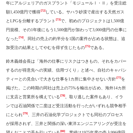
年にアルジェリアのガスプラント「モジュールⅠ・Ⅱ」を受注総
[72]
額1,450億円で獲得
している。サハラ砂漠で産出する天然ガス
[73]
とLPGを分離するプラント
で、初めのプロジェクトは1,500億
円規模、その1年後にもう1,500億円が加わって3,000億円の仕事に
[74]
なった
。同社の売上の約半分を1国の案件が占める状態は、追
[75]
加受注の結果としてやむを得ず生じたもの
である。
鈴木義雄会長は「海外の仕事にリスクはつきもの。それをカバー
するのが得意先への実績、信用づくり」と述べ、自社のキャパシ
[77]
ティーとの見合いで大きな仕事を1カ所に集中させない方針
を
掲げた。この時期の同社は売上の75%を輸出が占め、海外14カ所
[78]
に支店と営業所を構えている
。取り逃した案件もあり、イラ
ンでは石油関係で二度ほど受注活動を行ったがいずれも競争相手
[79]
にとられ
、三井の石油化学プロジェクトでも同社のプロセス
が採用されず、三井と関係の深い東洋エンジニアリングが受注を
[80]
望んだことで手を引いている
。業績は1975年度の売上996億円