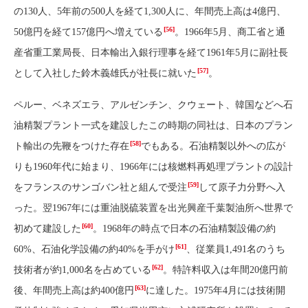
の130人、5年前の500人を経て1,300人に、年間売上高は4億円、
[56]
50億円を経て157億円へ増えている
。1966年5月、商工省と通
産省重工業局長、日本輸出入銀行理事を経て1961年5月に副社長
[57]
として入社した鈴木義雄氏が社長に就いた
。
ペルー、ベネズエラ、アルゼンチン、クウェート、韓国などへ石
油精製プラント一式を建設したこの時期の同社は、日本のプラン
[58]
ト輸出の先鞭をつけた存在
でもある。石油精製以外への広が
りも1960年代に始まり、1966年には核燃料再処理プラントの設計
[59]
をフランスのサンゴバン社と組んで受注
して原子力分野へ入
った。翌1967年には重油脱硫装置を出光興産千葉製油所へ世界で
[60]
初めて建設した
。1968年の時点で日本の石油精製設備の約
[61]
60%、石油化学設備の約40%を手がけ
、従業員1,491名のうち
[62]
技術者が約1,000名を占めている
。特許料収入は年間20億円前
[63]
後、年間売上高は約400億円
に達した。1975年4月には技術開