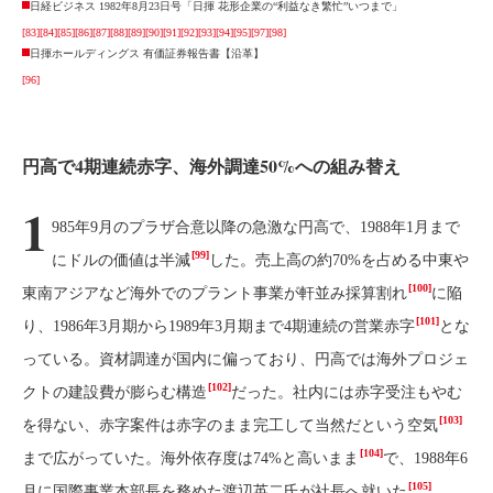
日経ビジネス 1982年8月23日号「日揮 花形企業の“利益なき繁忙”いつまで」
[83]
[84]
[85]
[86]
[87]
[88]
[89]
[90]
[91]
[92]
[93]
[94]
[95]
[97]
[98]
日揮ホールディングス 有価証券報告書【沿革】
[96]
円高で4期連続赤字、海外調達50%への組み替え
1
985年9月のプラザ合意以降の急激な円高で、1988年1月まで
[99]
にドルの価値は半減
した。売上高の約70%を占める中東や
[100]
東南アジアなど海外でのプラント事業が軒並み採算割れ
に陥
[101]
り、1986年3月期から1989年3月期まで4期連続の営業赤字
とな
っている。資材調達が国内に偏っており、円高では海外プロジェ
[102]
クトの建設費が膨らむ構造
だった。社内には赤字受注もやむ
[103]
を得ない、赤字案件は赤字のまま完工して当然だという空気
[104]
まで広がっていた。海外依存度は74%と高いまま
で、1988年6
[105]
月に国際事業本部長を務めた渡辺英二氏が社長へ就いた
。