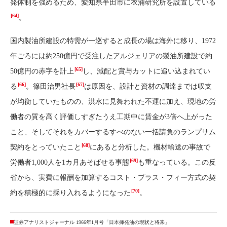
発体制を強めるため、愛知県半田市に衣浦研究所を設置している
[64]
。
国内製油所建設の特需が一巡すると成長の場は海外に移り、1972
年ごろには約250億円で受注したアルジェリアの製油所建設で約
[65]
50億円の赤字を計上
し、減配と賞与カットに追い込まれてい
[66]
[67]
る
。篠田治男社長
は原因を、設計と資材の調達までは収支
が均衡していたものの、洪水に見舞われた不運に加え、現地の労
働者の質を高く評価しすぎたうえ工期中に賃金が3倍へ上がった
こと、そしてそれをカバーするすべのない一括請負のランプサム
[68]
契約をとっていたこと
にあると分析した。機材輸送の事故で
[69]
労働者1,000人を1カ月あそばせる事態
も重なっている。この反
省から、実費に報酬を加算するコスト・プラス・フィー方式の契
[70]
約を積極的に採り入れるようになった
。
証券アナリストジャーナル 1966年1月号「日本揮発油の現状と将来」