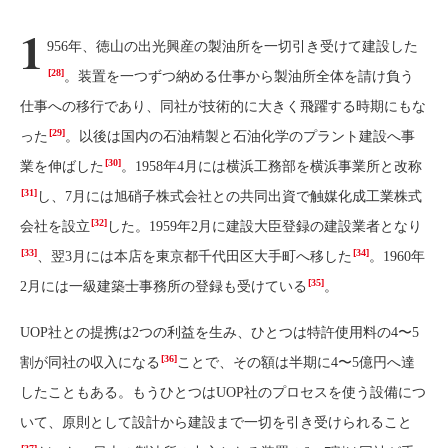
1
956年、徳山の出光興産の製油所を一切引き受けて建設した
[28]
。装置を一つずつ納める仕事から製油所全体を請け負う
仕事への移行であり、同社が技術的に大きく飛躍する時期にもな
[29]
った
。以後は国内の石油精製と石油化学のプラント建設へ事
[30]
業を伸ばした
。1958年4月には横浜工務部を横浜事業所と改称
[31]
し、7月には旭硝子株式会社との共同出資で触媒化成工業株式
[32]
会社を設立
した。1959年2月に建設大臣登録の建設業者となり
[33]
[34]
、翌3月には本店を東京都千代田区大手町へ移した
。1960年
[35]
2月には一級建築士事務所の登録も受けている
。
UOP社との提携は2つの利益を生み、ひとつは特許使用料の4〜5
[36]
割が同社の収入になる
ことで、その額は半期に4〜5億円へ達
したこともある。もうひとつはUOP社のプロセスを使う設備につ
いて、原則として設計から建設まで一切を引き受けられること