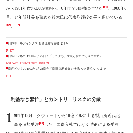
[81]
から1981年度の3,089億円へ、6年間で3倍強に伸びた
。1980年6
月、14年間社長を務めた鈴木氏は代表取締役会長へ退いている
[82]
[76]
。
日揮ホールディングス 有価証券報告書【沿革】
[71]
[72]
日経ビジネス 1980年8月25日号「リスクも、実績と信用づくりで回避」
[73]
[74]
[75]
[76]
[77]
[78]
[79]
[80]
[82]
日経ビジネス 1982年8月23日号「日揮 花形企業の“利益なき繁忙”いつまで」
[81]
「利益なき繁忙」とカントリーリスクの分散
1
981年12月、クウェートから10億ドルに上る製油所近代化工
[83]
事を追加受注
した。国際入札ではなく特命による受注