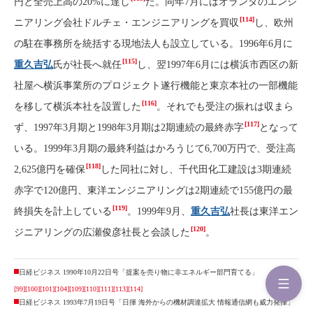
円と全売上高の20%に達し
た。同年7月にはオランダのエンジ
[114]
ニアリング会社ドルチェ・エンジニアリングを買収
し、欧州
の駐在事務所を統括する現地法人も設立している。1996年6月に
[115]
重久吉弘
氏が社長へ就任
し、翌1997年6月には横浜市西区の新
社屋へ横浜事業所のプロジェクト遂行機能と東京本社の一部機能
[116]
を移して横浜本社を設置した
。それでも受注の振れは収まら
[117]
ず、1997年3月期と1998年3月期は2期連続の最終赤字
となって
いる。1999年3月期の最終利益はかろうじて6,700万円で、受注高
[118]
2,625億円を確保
した同社に対し、千代田化工建設は3期連続
赤字で120億円、東洋エンジニアリングは2期連続で155億円の最
[119]
終損失を計上している
。1999年9月、
重久吉弘
社長は東洋エン
[120]
ジニアリングの広瀬俊彦社長と会談した
。
日経ビジネス 1990年10月22日号「提案を売り物に非エネルギー部門育てる」
[99]
[100]
[101]
[104]
[109]
[110]
[111]
[113]
[114]
日経ビジネス 1993年7月19日号「日揮 海外からの機材調達拡大 情報通信網も威力発揮」