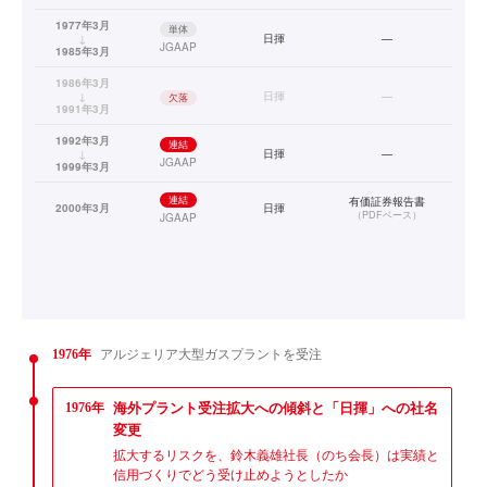
1977年3月
単体
↓
日揮
—
JGAAP
1985年3月
1986年3月
↓
日揮
—
欠落
1991年3月
1992年3月
連結
↓
日揮
—
JGAAP
1999年3月
連結
有価証券報告書
2000年3月
日揮
（
PDFベース
）
JGAAP
1976年
アルジェリア大型ガスプラントを受注
1976年
海外プラント受注拡大への傾斜と「日揮」への社名
変更
拡大するリスクを、鈴木義雄社長（のち会長）は実績と
信用づくりでどう受け止めようとしたか