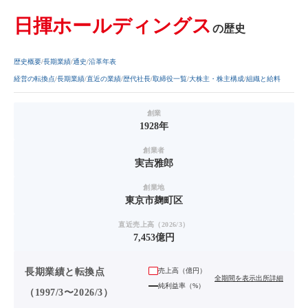
日揮ホールディングス
の歴史
歴史概要
長期業績
通史
沿革年表
経営の転換点
長期業績
直近の業績
歴代社長
取締役一覧
大株主・株主構成
組織と給料
創業
1928年
創業者
実吉雅郎
創業地
東京市麹町区
直近売上高（2026/3）
7,453億円
長期業績と転換点
売上高（
億円
）
全期間を表示
出所詳細
純利益率（%）
（1997/3〜2026/3）