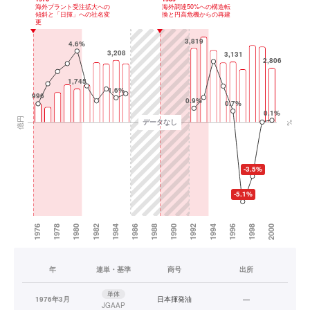
年
連単・基準
商号
出所
単体
1976年3月
日本揮発油
—
JGAAP