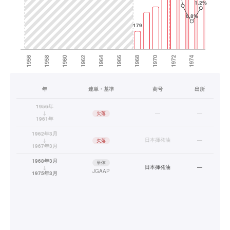
年
連単・基準
商号
出所
1956年
↓
—
—
欠落
1961年
1962年3月
↓
日本揮発油
—
欠落
1967年3月
1968年3月
単体
↓
日本揮発油
—
JGAAP
1975年3月