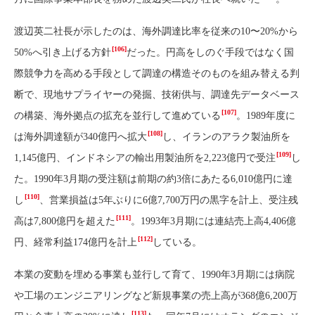
渡辺英二社長が示したのは、海外調達比率を従来の10〜20%から
[106]
50%へ引き上げる方針
だった。円高をしのぐ手段ではなく国
際競争力を高める手段として調達の構造そのものを組み替える判
断で、現地サプライヤーの発掘、技術供与、調達先データベース
[107]
の構築、海外拠点の拡充を並行して進めている
。1989年度に
[108]
は海外調達額が340億円へ拡大
し、イランのアラク製油所を
[109]
1,145億円、インドネシアの輸出用製油所を2,223億円で受注
し
た。1990年3月期の受注額は前期の約3倍にあたる6,010億円に達
[110]
し
、営業損益は5年ぶりに6億7,700万円の黒字を計上、受注残
[111]
高は7,800億円を超えた
。1993年3月期には連結売上高4,406億
[112]
円、経常利益174億円を計上
している。
本業の変動を埋める事業も並行して育て、1990年3月期には病院
や工場のエンジニアリングなど新規事業の売上高が368億6,200万
[113]