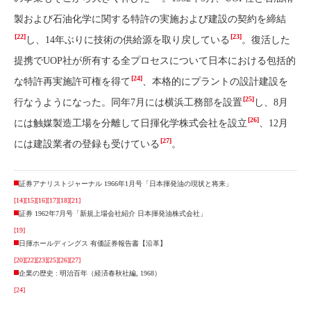
製および石油化学に関する特許の実施および建設の契約を締結
[22]
[23]
し、14年ぶりに技術の供給源を取り戻している
。復活した
提携でUOP社が所有する全プロセスについて日本における包括的
[24]
な特許再実施許可権を得て
、本格的にプラントの設計建設を
[25]
行なうようになった。同年7月には横浜工務部を設置
し、8月
[26]
には触媒製造工場を分離して日揮化学株式会社を設立
、12月
[27]
には建設業者の登録も受けている
。
証券アナリストジャーナル 1966年1月号「日本揮発油の現状と将来」
[14]
[15]
[16]
[17]
[18]
[21]
証券 1962年7月号「新規上場会社紹介 日本揮発油株式会社」
[19]
日揮ホールディングス 有価証券報告書【沿革】
[20]
[22]
[23]
[25]
[26]
[27]
企業の歴史 : 明治百年（経済春秋社編, 1968）
[24]