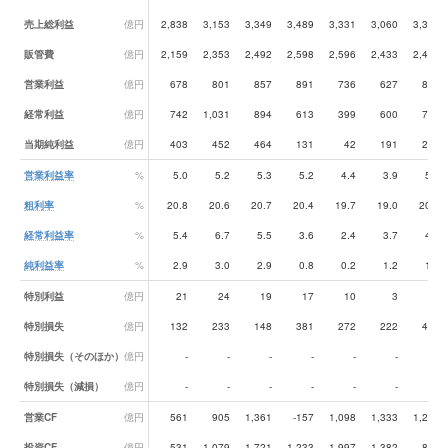
売上総利益
億円
2,838
3,153
3,349
3,489
3,331
3,060
3,372
販管費
億円
2,159
2,353
2,492
2,598
2,596
2,433
2,495
営業利益
億円
678
801
857
891
736
627
877
経常利益
億円
742
1,031
894
613
399
600
790
当期純利益
億円
403
452
464
131
42
191
273
営業利益率
%
5.0
5.2
5.3
5.2
4.4
3.9
5.2
粗利率
%
20.8
20.6
20.7
20.4
19.7
19.0
20.0
経常利益率
%
5.4
6.7
5.5
3.6
2.4
3.7
4.7
純利益率
%
2.9
3.0
2.9
0.8
0.2
1.2
1.6
特別利益
億円
21
24
19
17
10
3
36
特別損失
億円
132
233
148
381
272
222
419
特別損失（そのほか）
億円
-
-
-
-
-
-
-
特別損失（減損）
億円
-
-
-
-
-
-
-
営業CF
億円
561
905
1,361
-157
1,098
1,333
1,280
投資CF
億円
-531
-1,079
-1,721
-1,233
-1,997
-1,382
-836