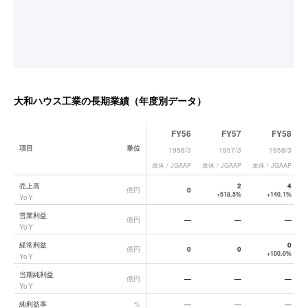
大和ハウス工業
の長期業績（年度別データ）
FY56
FY57
FY58
項目
単位
1956/3
1957/3
1958/3
単体 / JGAAP
単体 / JGAAP
単体 / JGAAP
単
大和ハウス工業
の長期業績データ一覧
売上高
2
4
億円
0
+518.5%
+140.1%
YoY
営業利益
億円
—
—
—
YoY
経常利益
0
億円
0
0
+100.0%
YoY
当期純利益
億円
—
—
—
YoY
純利益率
%
—
—
—