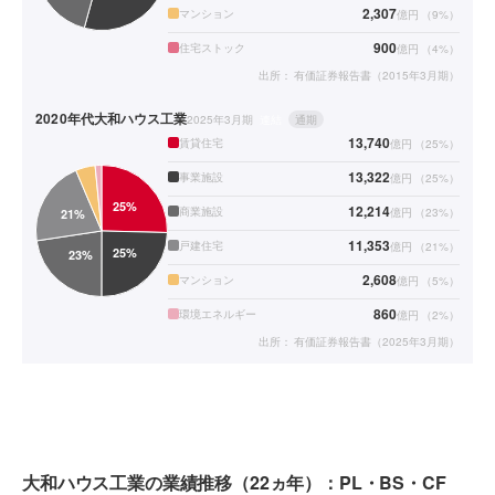
2,307
マンション
億円
（
9
%）
900
住宅ストック
億円
（
4
%）
出所：
有価証券報告書（2015年3月期）
2020年代
大和ハウス工業
2025年3月期
連結
通期
13,740
賃貸住宅
億円
（
25
%）
13,322
事業施設
億円
（
25
%）
12,214
商業施設
億円
（
23
%）
11,353
戸建住宅
億円
（
21
%）
2,608
マンション
億円
（
5
%）
860
環境エネルギー
億円
（
2
%）
出所：
有価証券報告書（2025年3月期）
大和ハウス工業の業績推移（22ヵ年）：PL・BS・CF