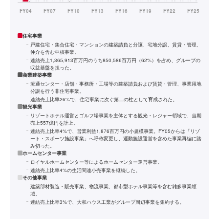
住宅事業
戸建住宅・集合住宅・マンションの建築請負と分譲、宅地分譲、賃貸・管理、
仲介を含む中核事業。
連結売上1,365,913百万円のうち850,586百万円（62%）を占め、グループの
収益基盤を担った。
商業建築事業
流通センター・店舗・事務所・工場等の建築請負および賃貸・管理、事業用地
分譲を行う非住宅事業。
連結売上比率26%で、住宅事業に次ぐ第二の柱として育成された。
観光事業
リゾートホテル運営とゴルフ場事業を主体とする観光・レジャー領域で、当期
売上557億円を計上。
連結売上比率4%で、営業利益1,876百万円の小規模事業。FY05からは「リゾ
ート・スポーツ施設事業」へ呼称変更し、運動施設運営を含めた事業再編に踏
み切った。
ホームセンター事業
ロイヤルホームセンター等によるホームセンター運営事業。
連結売上比率4%の生活関連小売事業を継続した。
その他事業
建築部材製造・販売事業、物流事業、都市型ホテル事業等を含む雑多事業領
域。
連結売上比率3%で、大和ハウス工業がグループ周辺事業を集約する。