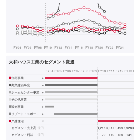
大和ハウス工業のセグメント変遷
FY04
FY05
FY06
FY07
FY08
FY09
FY10
FY11
FY12
FY13
FY1
住宅事業
▸
商業建築事業
▸
ホームセンター事業
▸
その他事業
▸
観光事業
▸
リゾート・スポーツ施設事業
▸
戸建住宅
▾
セグメント売上高
億円
3,216
3,347
3,499
3,928
3,72
セグメント利益
億円
72
110
126
134
8