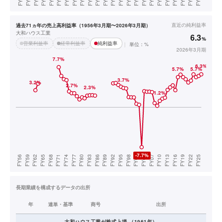
直近の
純利益率
過去71ヵ年の売上高利益率（1956年3月期〜2026年3月期）
大和ハウス工業
6.3
%
営業利益率
経常利益率
純利益率
単位：%
2026年3月期
長期業績を構成するデータの出所
年
連単・基準
商号
出所
大和ハウス工業
が株式上場
（
1961
年）