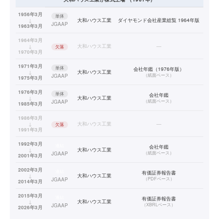
1956年3月
単体
↓
大和ハウス工業
ダイヤモンド会社産業総覧 1964年版
JGAAP
1963年3月
1964年3月
↓
大和ハウス工業
—
欠落
1970年3月
1971年3月
単体
会社年鑑（1976年版）
↓
大和ハウス工業
（
紙面ベース
）
JGAAP
1975年3月
1976年3月
単体
会社年鑑
↓
大和ハウス工業
（
紙面ベース
）
JGAAP
1985年3月
1986年3月
↓
大和ハウス工業
—
欠落
1991年3月
1992年3月
連結
会社年鑑
↓
大和ハウス工業
（
紙面ベース
）
JGAAP
2001年3月
2002年3月
連結
有価証券報告書
↓
大和ハウス工業
（
PDFベース
）
JGAAP
2014年3月
2015年3月
連結
有価証券報告書
↓
大和ハウス工業
（
XBRLベース
）
JGAAP
2026年3月