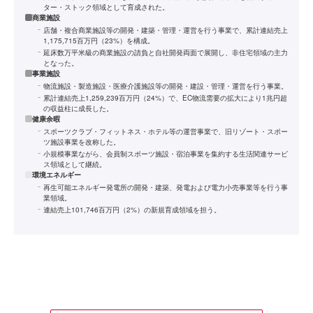
ター・ストック領域として育成された。
商業施設
店舗・複合商業施設等の開発・建築・管理・運営を行う事業で、累計連結売上
1,175,715百万円（23%）を構成。
延床数万平米級の商業施設の請負と自社開発両面で展開し、非住宅領域の主力
となった。
事業施設
物流施設・製造施設・医療介護施設等の開発・建設・管理・運営を行う事業。
累計連結売上1,259,239百万円（24%）で、EC物流需要の拡大により1兆円超
の収益柱に成長した。
健康余暇
スポーツクラブ・フィットネス・ホテル等の運営事業で、旧リゾート・スポー
ツ施設事業を改称した。
小規模事業ながら、会員制スポーツ施設・宿泊事業を集約する生活関連サービ
ス領域として継続。
環境エネルギー
再生可能エネルギー発電所の開発・建築、発電および電力小売事業等を行う事
業領域。
連結売上101,746百万円（2%）の新規育成領域を担う。