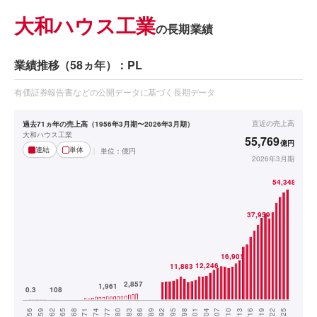
大和ハウス工業
の長期業績
業績推移（58ヵ年）：PL
有価証券報告書などの公開データに基づく長期データ
直近の
売上高
過去71ヵ年の売上高（1956年3月期〜2026年3月期）
大和ハウス工業
55,769
億円
連結
単体
単位：
億円
2026年3月期