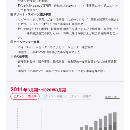
分譲を行う非住宅事業。
FY05売上436,822百万円（連結売上比29%）で、住宅事業に次ぐ第二の柱と
して育成された。
リゾート・スポーツ施設事業
リゾートホテル運営、ゴルフ場事業、スポーツクラブ・運動施設運営を統合し
た観光・レジャー（FY05に観光事業から呼称変更）。
FY05連結売上664億円・営業利益10億円を計上する小規模事業。会員制リゾ
ート・運動施設運営を擁したが、FY08以降は赤字計上が続き再編対象となっ
た。
ホームセンター事業
ロイヤルホームセンター等によるホームセンター運営事業。
連結売上比率4%の生活関連小売事業を継続した。
その他事業
建築部材製造・販売事業、物流事業、都市型ホテル事業等を含む雑多事業領
域。
連結売上比率3%で、大和ハウス工業がグループ周辺事業を集約する。
2011
年3月期〜2026年3月期
セグメント売上高
セグメント利益
セグメント利益率
単位：
億円