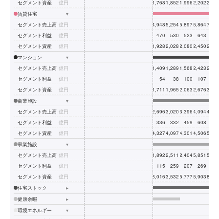
セグメント資産
億円
1,768
1,852
1,996
2,202
2,09
賃貸住宅
▾
セグメント売上高
億円
4,948
5,254
5,897
6,864
7,70
セグメント利益
億円
470
530
523
643
69
セグメント資産
億円
1,928
2,028
2,080
2,450
2,63
マンション
▾
セグメント売上高
億円
1,409
1,289
1,568
2,423
2,30
セグメント利益
億円
54
38
100
107
10
セグメント資産
億円
1,711
1,965
2,063
2,676
3,06
商業施設
▾
セグメント売上高
億円
2,696
3,020
3,396
4,094
4,44
セグメント利益
億円
336
332
459
608
67
セグメント資産
億円
4,327
4,097
4,301
4,506
5,09
事業施設
▾
セグメント売上高
億円
1,892
2,511
2,404
5,851
5,78
セグメント利益
億円
115
259
207
269
38
セグメント資産
億円
3,016
3,532
5,777
6,903
8,31
住宅ストック
▸
健康余暇
▸
環境エネルギー
▾