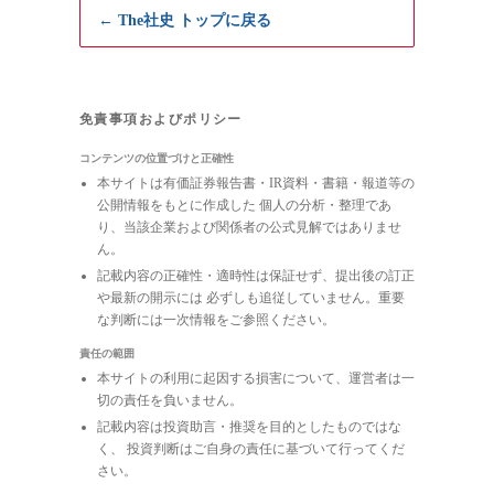
← The社史 トップに戻る
免責事項およびポリシー
コンテンツの位置づけと正確性
本サイトは有価証券報告書・IR資料・書籍・報道等の
公開情報をもとに作成した 個人の分析・整理であ
り、当該企業および関係者の公式見解ではありませ
ん。
記載内容の正確性・適時性は保証せず、提出後の訂正
や最新の開示には 必ずしも追従していません。重要
な判断には一次情報をご参照ください。
責任の範囲
本サイトの利用に起因する損害について、運営者は一
切の責任を負いません。
記載内容は投資助言・推奨を目的としたものではな
く、 投資判断はご自身の責任に基づいて行ってくだ
さい。