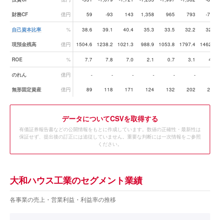
財務CF
億円
59
-93
143
1,358
965
793
-778
自己資本比率
%
38.6
39.1
40.4
35.3
33.5
32.2
32.8
現預金残高
億円
1504.6
1238.2
1021.3
988.9
1053.8
1797.4
1462.4
ROE
%
7.7
7.8
7.0
2.1
0.7
3.1
4.3
のれん
億円
-
-
-
-
-
-
-
無形固定資産
億円
89
118
171
124
132
202
215
データ
についてCSVを取得する
有価証券報告書などの公開情報をもとに作成しています。数値の正確性・最新性は
保証せず、提出後の訂正には追従していません。重要な判断には一次情報をご参照
ください。
大和ハウス工業のセグメント業績
各事業の売上・営業利益・利益率の推移