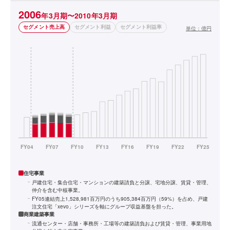
2006
年3月期〜2010年3月期
セグメント売上高
セグメント利益
セグメント利益率
単位：
億円
住宅事業
戸建住宅・集合住宅・マンションの建築請負と分譲、宅地分譲、賃貸・管理、
仲介を含む中核事業。
FY05連結売上1,528,981百万円のうち905,384百万円（59%）を占め、戸建
注文住宅「xevo」シリーズを軸にグループ収益基盤を担った。
商業建築事業
流通センター・店舗・事務所・工場等の建築請負および賃貸・管理、事業用地