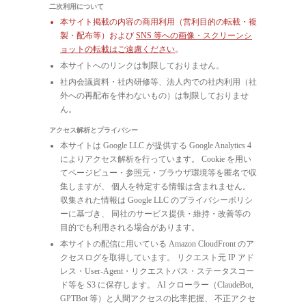
二次利用について
本サイト掲載の内容の商用利用（営利目的の転載・複
製・配布等）および
SNS 等への画像・スクリーンシ
ョットの転載はご遠慮ください
。
本サイトへのリンクは制限しておりません。
社内会議資料・社内研修等、法人内での社内利用（社
外への再配布を伴わないもの）は制限しておりませ
ん。
アクセス解析とプライバシー
本サイトは Google LLC が提供する Google Analytics 4
によりアクセス解析を行っています。 Cookie を用い
てページビュー・参照元・ブラウザ環境等を匿名で収
集しますが、 個人を特定する情報は含まれません。
収集された情報は Google LLC のプライバシーポリシ
ーに基づき、 同社のサービス提供・維持・改善等の
目的でも利用される場合があります。
本サイトの配信に用いている Amazon CloudFront のア
クセスログを取得しています。 リクエスト元 IP アド
レス・User-Agent・リクエストパス・ステータスコー
ド等を S3 に保存します。 AI クローラー（ClaudeBot,
GPTBot 等）と人間アクセスの比率把握、 不正アクセ