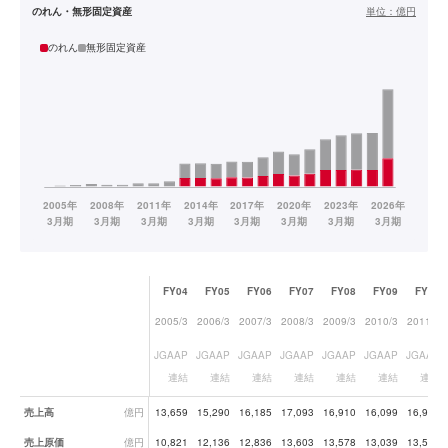
のれん・無形固定資産
単位：
億円
のれん
無形固定資産
FY04
FY05
FY06
FY07
FY08
FY09
FY10
2005/3
2006/3
2007/3
2008/3
2009/3
2010/3
2011/3
JGAAP
JGAAP
JGAAP
JGAAP
JGAAP
JGAAP
JGAAP
連結
連結
連結
連結
連結
連結
連結
業績データ一覧
売上高
億円
13,659
15,290
16,185
17,093
16,910
16,099
16,902
売上原価
億円
10,821
12,136
12,836
13,603
13,578
13,039
13,529