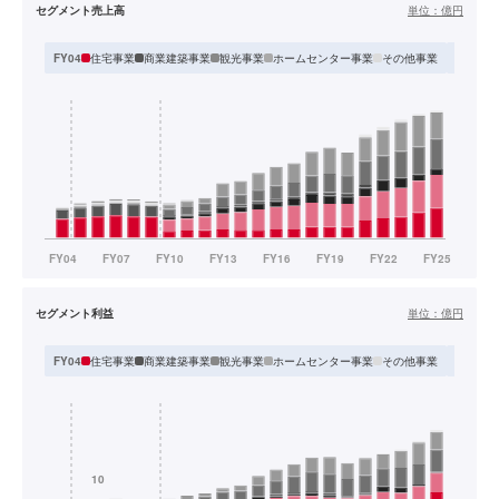
セグメント売上高
単位：
億円
住宅事業
商業建築事業
観光事業
ホームセンター事業
その他事業
FY04
FY05-F
セグメント利益
単位：
億円
住宅事業
商業建築事業
観光事業
ホームセンター事業
その他事業
FY04
FY05-F