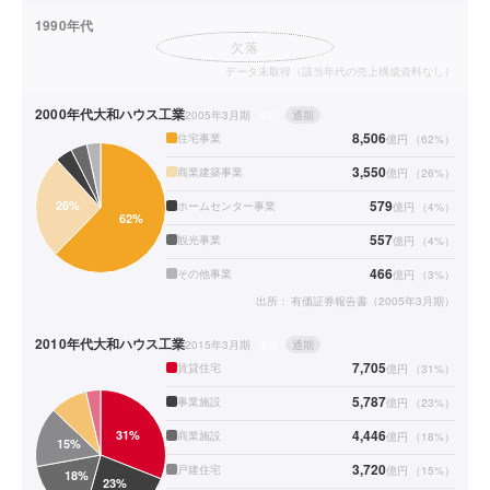
1990年代
欠落
データ未取得（該当年代の売上構成資料なし）
2000年代
大和ハウス工業
2005年3月期
連結
通期
8,506
住宅事業
億円
（
62
%）
3,550
商業建築事業
億円
（
26
%）
579
ホームセンター事業
億円
（
4
%）
557
観光事業
億円
（
4
%）
466
その他事業
億円
（
3
%）
出所：
有価証券報告書（2005年3月期）
2010年代
大和ハウス工業
2015年3月期
連結
通期
7,705
賃貸住宅
億円
（
31
%）
5,787
事業施設
億円
（
23
%）
4,446
商業施設
億円
（
18
%）
3,720
戸建住宅
億円
（
15
%）