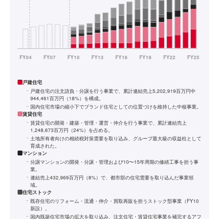
戸建住宅
戸建住宅の注文請負・分譲を行う事業で、累計連結売上5,202,919百万円中
944,461百万円（18%）を構成。
国内住宅市場の縮小下でブランド住宅としての位置づけを維持した中核事業。
賃貸住宅
賃貸住宅の開発・建築・管理・運営・仲介を行う事業で、累計連結売上
1,248,673百万円（24%）を占める。
土地所有者向けの相続税対策需要を取り込み、グループ最大級の収益柱として
育成された。
マンション
分譲マンションの開発・分譲・管理および10〜15年周期の修繕工事を担う事
業。
連結売上432,969百万円（8%）で、都市部の住宅需要を取り込んだ事業領
域。
住宅ストック
既存住宅のリフォーム・流通・仲介・買取再販を担うストック型事業（FY10
新設）。
国内既築住宅市場の拡大を取り込み、注文住宅・賃貸住宅事業を補完するアフ