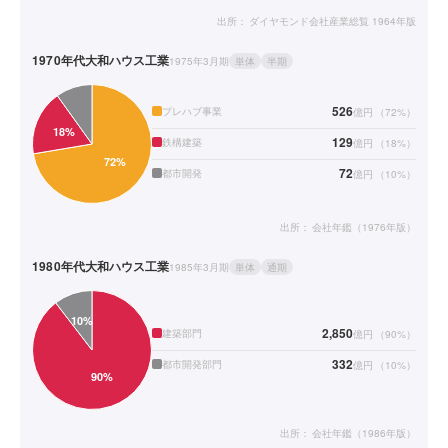
出所：
ダイヤモンド会社産業総覧 1964年版
1970年代
大和ハウス工業
1975年3月期
単体
半期
526
プレハブ事業
億円
（
72
%）
129
鉄構建築
億円
（
18
%）
72
都市開発
億円
（
10
%）
出所：
会社年鑑（1976年版）
1980年代
大和ハウス工業
1985年3月期
単体
通期
2,850
建築部門
億円
（
90
%）
332
都市開発部門
億円
（
10
%）
出所：
会社年鑑（1986年版）