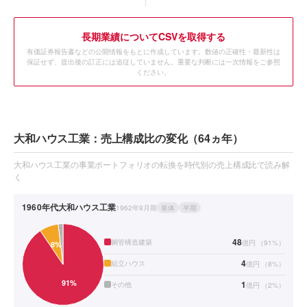
長期業績についてCSVを取得する
有価証券報告書などの公開情報をもとに作成しています。数値の正確性・最新性は
保証せず、提出後の訂正には追従していません。重要な判断には一次情報をご参照
ください。
大和ハウス工業：売上構成比の変化（64ヵ年）
大和ハウス工業の事業ポートフォリオの転換を時代別の売上構成比で読み解
く
1960年代
大和ハウス工業
1962年9月期
単体
半期
48
鋼管構造建築
億円
（
91
%）
4
組立ハウス
億円
（
8
%）
1
その他
億円
（
2
%）