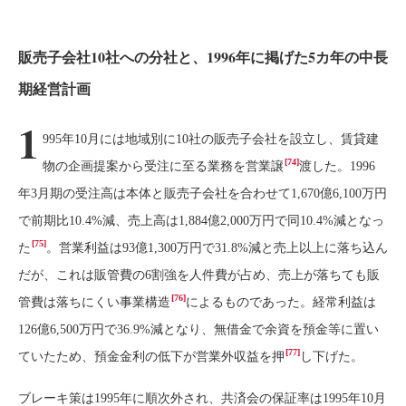
販売子会社10社への分社と、1996年に掲げた5カ年の中長
期経営計画
1
995年10月には地域別に10社の販売子会社を設立し、賃貸建
[74]
物の企画提案から受注に至る業務を営業譲
渡した。1996
年3月期の受注高は本体と販売子会社を合わせて1,670億6,100万円
で前期比10.4%減、売上高は1,884億2,000万円で同10.4%減となっ
[75]
た
。営業利益は93億1,300万円で31.8%減と売上以上に落ち込ん
だが、これは販管費の6割強を人件費が占め、売上が落ちても販
[76]
管費は落ちにくい事業構造
によるものであった。経常利益は
126億6,500万円で36.9%減となり、無借金で余資を預金等に置い
[77]
ていたため、預金金利の低下が営業外収益を押
し下げた。
ブレーキ策は1995年に順次外され、共済会の保証率は1995年10月