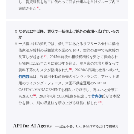
し、賃貸経営を地主に代わって回す仕組みを自社グループ内で
[6]
完結させた
。
Q
なぜ2022年以降、買収で一括借上げ以外の市場へ広げているの
か
A
一括借上げの契約では、借り主にあたるサブリース会社に借地
借家法が賃料の減額請求を認めており、契約の途中でも家賃の
[7]
見直しが起きる
。2015年前後の相続税増税を受けて供給され
た物件は2025年ごろに築10年を迎え、空き家の急増と重なって
[8]
賃料下落のリスクが指摘された
。2023年3月期に社長へ就いた
竹内啓
氏は、投資用不動産販売のインヴァランス、アセット運
用のライジング・フォース、米国不動産運用のSTASIA
CAPITAL MANAGEMENTを相次いで取得し、再エネと介護に
[9]
も進んだ
。2024年4月にCEO職位を新設して
竹内啓
氏が資本配
[10]
分を担い、別の収益柱を積み上げる経営に移した
。
API for AI Agents
— 認証不要、URLをGETするだけで機械可