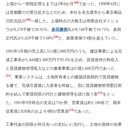
[48]
上場から一部指定替えまでは2年6か月
であった。1990年4月に
は首都圏での受注拡大などのため、本社を名古屋市から東京都品
[49]
川区北品川
へ移した。上場時点の大株主は有限会社ダイショ
ウが9,270千株で20.91%、
多田勝美
氏が8,740千株で19.71%、多田
[50]
正代氏が1,629千株で3.68%
と、創業者側で4割を超えていた。
1991年3月期の売上高1,511億5,000万円のうち、建設事業による完
成工事高が1,444億3,300万円で95.6%を占め、賃貸借仲介料収入
と賃貸建物管理収入などの兼業事業は67億1,600万円であった
[51]
。事業システムは、土地所有者との建築請負契約で賃貸建物
を建て、完成引渡後に入居者を斡旋し、別に賃貸建物管理委託契
[52]
約を結んで家賃回収の代行と建物管理を請け負う形
をとっ
た。1991年9月時点の支店は73か所、営業員は約1,100名で、期末
[53]
従業員2,828名のおよそ4割が営業員
であった。
工事代金の回収が外注先への支払いに先行し、土地や資材の在庫