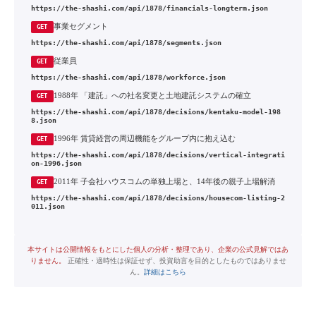
https://the-shashi.com/api/1878/financials-longterm.json
事業セグメント
GET
https://the-shashi.com/api/1878/segments.json
従業員
GET
https://the-shashi.com/api/1878/workforce.json
1988年 「建託」への社名変更と土地建託システムの確立
GET
https://the-shashi.com/api/1878/decisions/kentaku-model-198
8.json
1996年 賃貸経営の周辺機能をグループ内に抱え込む
GET
https://the-shashi.com/api/1878/decisions/vertical-integrati
on-1996.json
2011年 子会社ハウスコムの単独上場と、14年後の親子上場解消
GET
https://the-shashi.com/api/1878/decisions/housecom-listing-2
011.json
本サイトは公開情報をもとにした個人の分析・整理であり、企業の公式見解ではあ
りません。
正確性・適時性は保証せず、投資助言を目的としたものではありませ
ん。
詳細はこちら