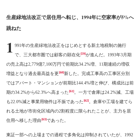
生産緑地法改正で居住用へ転じ、1994年に空家率が5%へ
跳ねた
1
991年の生産緑地法改正をはじめとする新土地税制の施行
[59]
で、三大都市圏では顧客の顕在化
が進んだ。1993年3月期
の売上高は2,779億7,100万円で前期比34.2%増、11期連続の増収
[60]
増益となり過去最高益を更
新した。完成工事高の工事区分別
ではアパート・マンションが前期比144.4%増と伸び、構成比は前
[61]
期の34.2%から62.3%へ高まった
。一方で倉庫は24.2%減、工場
[62]
も22.0%減と事業用物件は不振であった
。倉庫や工場を建てら
れる土地が市街化区域内の2割程度に限られたことが、主力を居
[63]
住用へ移した理由
であった。
東証一部への上場までの過程で多角化は抑制されていたが、1992