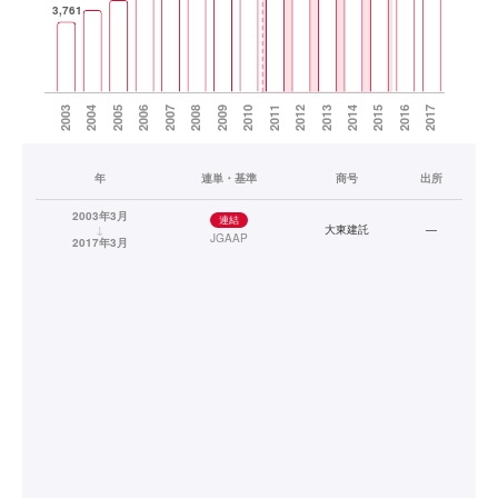
年
連単・基準
商号
出所
2003年3月
連結
↓
大東建託
—
JGAAP
2017年3月