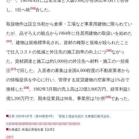
だ
。1985年4月には名古屋と大阪の6社が合併比率1対1で合併
[14]
し、1社へ統
合した。
取扱物件は設立当初から倉庫・工場など事業用建物に限られてい
たが、品ぞろえの観点から1984年に住居用建物の取扱いを始めた
[15]
。建物は規格標準化され、資材の種類と規格が絞られたこと
[16]
で仕入コストの低減と外注先の施工効率の向上につ
ながっ
た。資材調達と施工は約5,000社の外注先へ材料・施工の一括発
[17]
注
で回した。入居者の募集は全国4,000程度の不動産業者から
の情報提供を中心に行い、管理する賃貸建物の空家率は1%台で
[18]
推移した
。1982年3月期の売上高は22億3,900万円、経常利益1
[19]
億5,200万円で、期末従業員は98名、事業所は7か所
であった。
証券 1992年4月号（第44巻第4号）「新規上場会社紹介 大東建託株式会社」
[1]
[3]
[4]
[5]
[6]
[8]
[9]
[10]
[11]
[12]
[13]
[14]
[15]
[16]
[17]
[18]
[19]
大東建託 有価証券報告書【沿革】
[2]
[7]