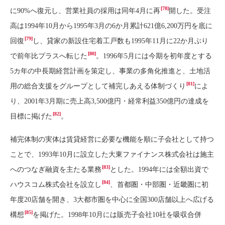
[78]
に90%へ復元し、営業社員の採用は同年4月に再
開した。受注
高は1994年10月から1995年3月の6か月累計621億6,200万円を底に
[79]
回復
し、貸家の新設住宅着工戸数も1995年11月に22か月ぶり
[80]
で前年比プラスへ転じた
。1996年5月には今期を初年度とする
5カ年の中長期経営計画を策定し、事業の多角化推進と、土地活
[81]
用の総合支援をグループとして補完しあえる体制づくり
によ
り、2001年3月期に売上高3,500億円・経常利益350億円の達成を
[82]
目標に掲げた
。
補完体制の実体は賃貸経営に必要な機能を順に子会社として持つ
ことで、1993年10月に設立した大東ファイナンス株式会社は施主
[83]
へのつなぎ融資を主たる業務
とした。1994年には全額出資で
[84]
ハウスコム株式会社を設立し
、首都圏・中部圏・近畿圏に初
年度20店舗を開き、3大都市圏を中心に全国300店舗以上へ広げる
[85]
構想
を掲げた。1998年10月には販売子会社10社を吸収合併