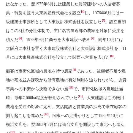
はなかった。翌1975年6月には建築した賃貸建物への入居者募
[4]
集・斡旋を担う大東興産株式会社を設立
し、1976年6月には一
[5]
級建築士事務所として大東設計株式会社を設立した
。設立当初
はこの3社の分社体制で、主に名古屋近郊の農家を対象に受注を
[6]
[7]
積んだ
。1978年9月に商号を大東建設へ改め
、同年10月には
大阪府に本社を置く大東建設株式会社と大東設計株式会社を、11
[8]
月には大東興産株式会社を設立して関西へ営業を広げた
。
[9]
顧客は市街化区域内農地を持つ農家
であった。後継者不足や農
地の宅地並み課税から所有農地の有効利用を迫られながら、賃貸
[10]
事業への不安から決断できない層
で、市街化区域内農地は当
[11]
時、毎年7,000ha程度が転用されていた
。大東建設はこの転用
農地を受注の対象に定め、支店開設と営業員の拡充で潜在顧客の
[12]
掘り起こしを進めた
。関東への足掛かりとして1982年10月に
横浜支店を、翌1983年7月には仙台支店を開設して東北へも進ん
[13]