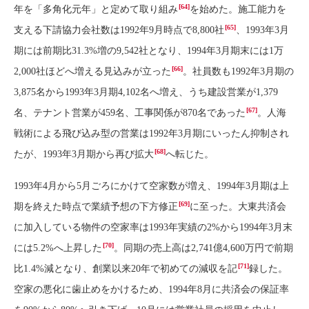
[64]
年を「多角化元年」と定めて取り組み
を始めた。施工能力を
[65]
支える下請協力会社数は1992年9月時点で8,800社
、1993年3月
期には前期比31.3%増の9,542社となり、1994年3月期末には1万
[66]
2,000社ほどへ増える見込みが立った
。社員数も1992年3月期の
3,875名から1993年3月期4,102名へ増え、うち建設営業が1,379
[67]
名、テナント営業が459名、工事関係が870名であった
。人海
戦術による飛び込み型の営業は1992年3月期にいったん抑制され
[68]
たが、1993年3月期から再び拡大
へ転じた。
1993年4月から5月ごろにかけて空家数が増え、1994年3月期は上
[69]
期を終えた時点で業績予想の下方修正
に至った。大東共済会
に加入している物件の空家率は1993年実績の2%から1994年3月末
[70]
には5.2%へ上昇した
。同期の売上高は2,741億4,600万円で前期
[71]
比1.4%減となり、創業以来20年で初めての減収を記
録した。
空家の悪化に歯止めをかけるため、1994年8月に共済会の保証率