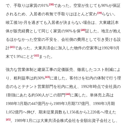
[38]
で、手取りは家賃の91%
であった。空室が生じても90%が保証
[39]
されるため、入居者の有無で手取りはほとんど変わ
らない。
竣工後3か月を過ぎても入居者が決まらない場合は、大東建託本
[40]
体が販売経費として同じく家賃の90%を保
証した。地主が抱え
るほかなかった空室の不安を、会社側の費用として引き受ける設
[41]
計
であった。大東共済会に加入した物件の空家率は1992年9月
[42]
末で1.9%にとど
まった。
強力な営業体制と建築工事の定価販売、徹底したコスト削減によ
[43]
り、粗利益率は約30%
に達した。客付けを社内の体制で行う理
念のもとテナント営業部門を社内に抱え、1992年時点で全社員の
[44]
1割強にあたる約500人がこの部門
に属した。単体売上高は
1988年3月期の447億円から1989年3月期737億円、1990年3月期
1,052億円へ伸び、期末従業員数も1,156名から2,220名へ増えた
[45]
。1989年1月には大東共済会株式会社を全額出資子会社とし、