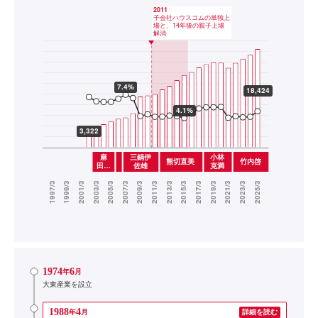
1974
6
年
月
大東産業を設立
1988
4
年
月
詳細を読む