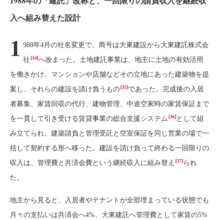
1988年の「建託」改称と、一回限りの請負収入を継続収
入へ組み替えた設計
1
988年4月の社名変更で、商号は大東建設から大東建託株式会
[34]
社
へ改まった。土地建託事業は、地主に土地の有効活用
を働きかけ、マンションや店舗などその立地にあった建築物を提
[35]
案し、それらの建設を請け負うもの
であった。完成後の入居
者募集、家賃回収の代行、建物管理、中途空家時の家賃保証まで
[36]
を一貫して引き受ける賃貸事業の総合支援システム
として組
み立てられ、建築請負と管理受託と空室保証を同じ営業の場で一
括して契約する形へ移った。建設を請け負って終わる一回限りの
[37]
収入は、管理費と共済会費という継続収入に組み替え
られ
た。
地主から見ると、入居者やテナントが全部埋まっている状態でも
月々の支払いは共済会へ4%、大東建託へ管理費として家賃の5%