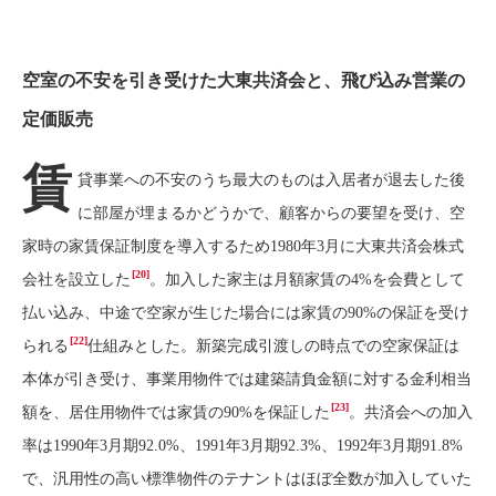
空室の不安を引き受けた大東共済会と、飛び込み営業の
定価販売
賃
貸事業への不安のうち最大のものは入居者が退去した後
に部屋が埋まるかどうかで、顧客からの要望を受け、空
家時の家賃保証制度を導入するため1980年3月に大東共済会株式
[20]
会社を設立した
。加入した家主は月額家賃の4%を会費として
払い込み、中途で空家が生じた場合には家賃の90%の保証を受け
[22]
られる
仕組みとした。新築完成引渡しの時点での空家保証は
本体が引き受け、事業用物件では建築請負金額に対する金利相当
[23]
額を、居住用物件では家賃の90%を保証した
。共済会への加入
率は1990年3月期92.0%、1991年3月期92.3%、1992年3月期91.8%
で、汎用性の高い標準物件のテナントはほぼ全数が加入していた