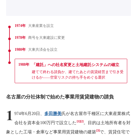
1974年
大東産業を設立
1978年
商号を大東建設に変更
1980年
大東共済会を設立
1988年
「建託」への社名変更と土地建託システムの確立
建てて終わる請負か、建てたあとの賃貸経営まで引き受
けるか——空室リスクの持ち手をめぐる選択
名古屋の分社体制で始めた事業用賃貸建物の請負
1
974年6月20日、
多田勝美
氏が名古屋市千種区に大東産業株式
[1][2]
会社を資本金100万円で設立した
。目的は土地所有者を対
[3]
象とした工場・倉庫など事業用賃貸建物の建築
で、賃貸住宅で