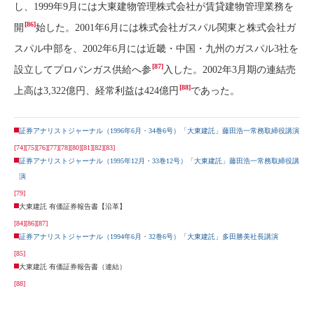
し、1999年9月には大東建物管理株式会社が賃貸建物管理業務を
[86]
開
始した。2001年6月には株式会社ガスパル関東と株式会社ガ
スパル中部を、2002年6月には近畿・中国・九州のガスパル3社を
[87]
設立してプロパンガス供給へ参
入した。2002年3月期の連結売
[88]
上高は3,322億円、経常利益は424億円
であった。
証券アナリストジャーナル（1996年6月・34巻6号）「大東建託」藤田浩一常務取締役講演
[74]
[75]
[76]
[77]
[78]
[80]
[81]
[82]
[83]
証券アナリストジャーナル（1995年12月・33巻12号）「大東建託」藤田浩一常務取締役講
演
[79]
大東建託 有価証券報告書【沿革】
[84]
[86]
[87]
証券アナリストジャーナル（1994年6月・32巻6号）「大東建託」多田勝美社長講演
[85]
大東建託 有価証券報告書（連結）
[88]