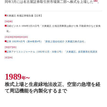
[46]
同年3月には名古屋証券取引所市場第二部へ株式を上場した
。
大東建託 有価証券報告書【沿革】
[34]
[46]
日経ビジネス 1994年3月21日号「大東建託 土地活用事業は曲がり角 不動産仲介など多角
化」
[35]
[38]
[39]
[40]
[41]
[43]
証券 1992年4月号（第44巻第4号）「新規上場会社紹介 大東建託株式会社」
[36]
[37]
[45]
証券アナリストジャーナル（1992年12月・30巻12号）「大東建託」多田勝美社長講演
[42]
[44]
1989
年〜
株式上場と生産緑地法改正、空室の急増を経
て周辺機能を内製化するまで