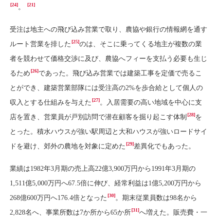
[24]
[21]
。
受注は地主への飛び込み営業で取り、農協や銀行の情報網を通す
[25]
ルート営業を排した
のは、そこに乗ってくる地主が複数の業
者を競わせて価格交渉に及び、農協へフィーを支払う必要も生じ
[26]
るため
であった。飛び込み営業では建築工事を定価で売るこ
とができ、建築営業部隊には受注高の2%を歩合給として個人の
[27]
収入とする仕組みを与えた
。入居需要の高い地域を中心に支
[28]
店を置き、営業員が戸別訪問で潜在顧客を掘り起こす体制
を
とった。積水ハウスが強い駅周辺と大和ハウスが強いロードサイ
[29]
ドを避け、郊外の農地を対象に定めた
差異化でもあった。
業績は1982年3月期の売上高22億3,900万円から1991年3月期の
1,511億5,000万円へ67.5倍に伸び、経常利益は1億5,200万円から
[30]
268億600万円へ176.4倍となった
。期末従業員数は98名から
[31]
2,828名へ、事業所数は7か所から65か所
へ増えた。販売費・一