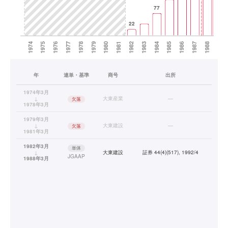
年
連単・基準
商号
出所
1974年3月
↓
大東産業
—
欠落
1978年3月
1979年3月
↓
大東建設
—
欠落
1981年3月
1982年3月
単体
↓
大東建設
証券 44(4)(517), 1992/4
JGAAP
1988年3月