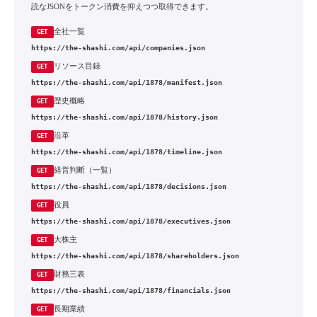
読なJSONをトークン消費を抑えつつ取得できます。
全社一覧
GET
https://the-shashi.com/api/companies.json
リソース目録
GET
https://the-shashi.com/api/1878/manifest.json
歴史概略
GET
https://the-shashi.com/api/1878/history.json
沿革
GET
https://the-shashi.com/api/1878/timeline.json
経営判断（一覧）
GET
https://the-shashi.com/api/1878/decisions.json
役員
GET
https://the-shashi.com/api/1878/executives.json
大株主
GET
https://the-shashi.com/api/1878/shareholders.json
財務三表
GET
https://the-shashi.com/api/1878/financials.json
長期業績
GET