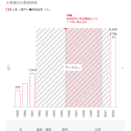
大東建託の業績推移
売上高（億円）
純利益率（%）
年
連単・基準
商号
出所