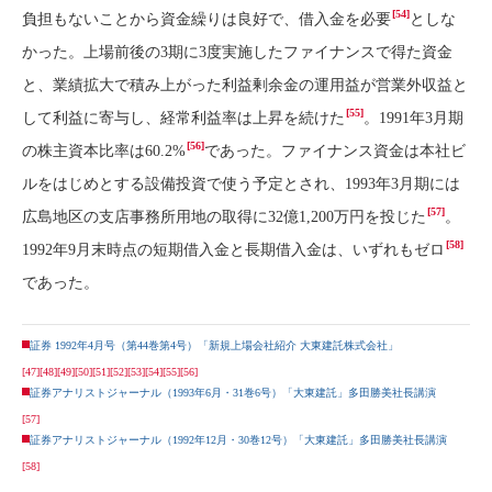
[54]
負担もないことから資金繰りは良好で、借入金を必要
としな
かった。上場前後の3期に3度実施したファイナンスで得た資金
と、業績拡大で積み上がった利益剰余金の運用益が営業外収益と
[55]
して利益に寄与し、経常利益率は上昇を続けた
。1991年3月期
[56]
の株主資本比率は60.2%
であった。ファイナンス資金は本社ビ
ルをはじめとする設備投資で使う予定とされ、1993年3月期には
[57]
広島地区の支店事務所用地の取得に32億1,200万円を投じた
。
[58]
1992年9月末時点の短期借入金と長期借入金は、いずれもゼロ
であった。
証券 1992年4月号（第44巻第4号）「新規上場会社紹介 大東建託株式会社」
[47]
[48]
[49]
[50]
[51]
[52]
[53]
[54]
[55]
[56]
証券アナリストジャーナル（1993年6月・31巻6号）「大東建託」多田勝美社長講演
[57]
証券アナリストジャーナル（1992年12月・30巻12号）「大東建託」多田勝美社長講演
[58]