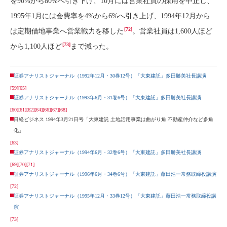
を90%から80%へ引き下げ、10月には営業社員の採用を中止し、
1995年1月には会費率を4%から6%へ引き上げ、1994年12月から
[72]
は定期借地事業へ営業戦力を移した
。営業社員は1,600人ほど
[73]
から1,100人ほど
まで減った。
証券アナリストジャーナル（1992年12月・30巻12号）「大東建託」多田勝美社長講演
[59]
[65]
証券アナリストジャーナル（1993年6月・31巻6号）「大東建託」多田勝美社長講演
[60]
[61]
[62]
[64]
[66]
[67]
[68]
日経ビジネス 1994年3月21日号「大東建託 土地活用事業は曲がり角 不動産仲介など多角
化」
[63]
証券アナリストジャーナル（1994年6月・32巻6号）「大東建託」多田勝美社長講演
[69]
[70]
[71]
証券アナリストジャーナル（1996年6月・34巻6号）「大東建託」藤田浩一常務取締役講演
[72]
証券アナリストジャーナル（1995年12月・33巻12号）「大東建託」藤田浩一常務取締役講
演
[73]