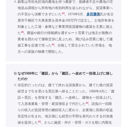
A
顧客は市街化区域内農地を持つ農家で、後継者不足や農地の宅
地並み課税から所有地の有効利用を迫られながら、賃貸事業へ
[1]
の不安から決断できずにいた
。1974年6月、
多田勝美
氏が名古
屋市千種区で大東産業を資本金100万円で設立し、土地所有者を
対象とした工場・倉庫など事業用賃貸建物の建築を主業に据え
[2]
た
。農協や銀行の情報網を通すルート営業では地主が複数の
業者を競わせて価格交渉に及ぶため、飛び込み営業に徹して建
[3]
築工事を定価で売った
。分散して受注されていた市場を、地
主への直販の物量で開拓した。
Q
なぜ1988年に「建設」から「建託」へ改めて一括借上げに移し
たのか
A
決定的だったのは、建てて終わる請負業から、建てた後の賃貸
経営まで引き受ける受託業へ移ることだった。1988年4月に「建
設＋受託」を意味する「建託」へ改称し、建物を一括借上げし
[4]
て入居者募集・管理・家賃徴収まで代行した
。請負の一回限
りの収入が賃貸管理の継続収入に変わり、企業側に長期の収益
安定性が生まれ、地主側にも経営の手間を肩代わりする付加価
[5]
値を提供した
。さらに融資・仲介・管理・ガスを順に内製化