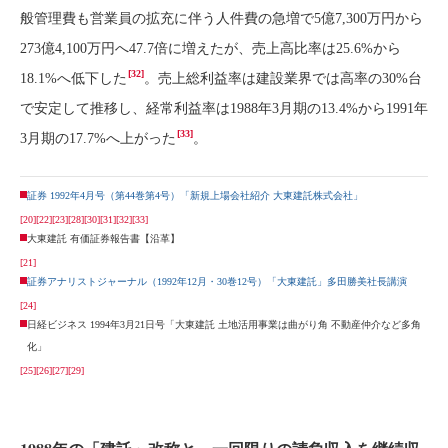
般管理費も営業員の拡充に伴う人件費の急増で5億7,300万円から
273億4,100万円へ47.7倍に増えたが、売上高比率は25.6%から
[32]
18.1%へ低下した
。売上総利益率は建設業界では高率の30%台
で安定して推移し、経常利益率は1988年3月期の13.4%から1991年
[33]
3月期の17.7%へ上がった
。
証券 1992年4月号（第44巻第4号）「新規上場会社紹介 大東建託株式会社」
[20]
[22]
[23]
[28]
[30]
[31]
[32]
[33]
大東建託 有価証券報告書【沿革】
[21]
証券アナリストジャーナル（1992年12月・30巻12号）「大東建託」多田勝美社長講演
[24]
日経ビジネス 1994年3月21日号「大東建託 土地活用事業は曲がり角 不動産仲介など多角
化」
[25]
[26]
[27]
[29]