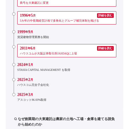
商号を大東建託に変更
1996
5
年
月
詳細を読む
5カ年の中長期経営計画で多角化とグループ補完体制を掲げる
1999
9
年
月
賃貸建物管理業務を開始
2011
6
年
月
詳細を読む
ハウスコムが大阪証券取引所JASDAQに上場
2024
1
年
月
STASIA CAPITAL MANAGEMENT を取得
2025
2
年
月
ハウスコム完全子会社化
2025
3
年
月
アスコット96.03%取得
Q
なぜ創業期の大東建託は農家の土地へ工場・倉庫を建てる請負
から始めたのか