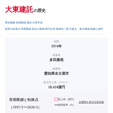
大東建託
の歴史
歴史概要
長期業績
通史
沿革年表
経営の転換点
長期業績
直近の業績
歴代社長
取締役一覧
大株主・株主構成
組織と給料
創業
1974年
創業者
多田勝美
創業地
愛知県名古屋市
直近売上高（2025/3）
18,424億円
長期業績と転換点
売上高（
億円
）
全期間を表示
出所詳細
純利益率（%）
（1997/3〜2026/3）