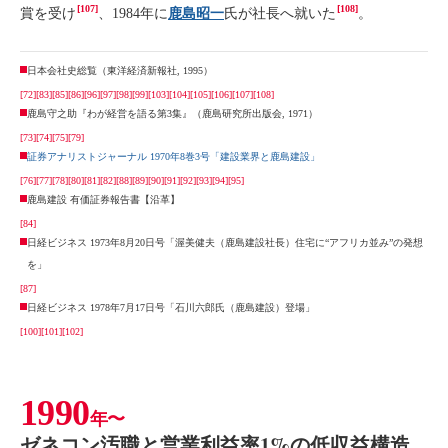
[107]
[108]
賞を受け
、1984年に
鹿島昭一
氏が社長へ就いた
。
日本会社史総覧（東洋経済新報社, 1995）
[72]
[83]
[85]
[86]
[96]
[97]
[98]
[99]
[103]
[104]
[105]
[106]
[107]
[108]
鹿島守之助『わが経営を語る第3集』（鹿島研究所出版会, 1971）
[73]
[74]
[75]
[79]
証券アナリストジャーナル 1970年8巻3号「建設業界と鹿島建設」
[76]
[77]
[78]
[80]
[81]
[82]
[88]
[89]
[90]
[91]
[92]
[93]
[94]
[95]
鹿島建設 有価証券報告書【沿革】
[84]
日経ビジネス 1973年8月20日号「渥美健夫（鹿島建設社長）住宅に“アフリカ並み”の発想
を」
[87]
日経ビジネス 1978年7月17日号「石川六郎氏（鹿島建設）登場」
[100]
[101]
[102]
1990
年〜
ゼネコン汚職と営業利益率1%の低収益構造