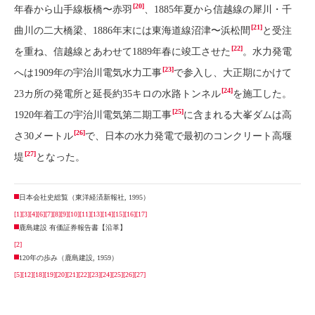
[20]
年春から山手線板橋〜赤羽
、1885年夏から信越線の犀川・千
[21]
曲川の二大橋梁、1886年末には東海道線沼津〜浜松間
と受注
[22]
を重ね、信越線とあわせて1889年春に竣工させた
。水力発電
[23]
へは1909年の宇治川電気水力工事
で参入し、大正期にかけて
[24]
23カ所の発電所と延長約35キロの水路トンネル
を施工した。
[25]
1920年着工の宇治川電気第二期工事
に含まれる大峯ダムは高
[26]
さ30メートル
で、日本の水力発電で最初のコンクリート高堰
[27]
堤
となった。
日本会社史総覧（東洋経済新報社, 1995）
[1]
[3]
[4]
[6]
[7]
[8]
[9]
[10]
[11]
[13]
[14]
[15]
[16]
[17]
鹿島建設 有価証券報告書【沿革】
[2]
120年の歩み（鹿島建設, 1959）
[5]
[12]
[18]
[19]
[20]
[21]
[22]
[23]
[24]
[25]
[26]
[27]