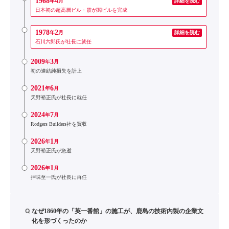
1968
4
年
月
詳細を読む
日本初の超高層ビル・霞が関ビルを完成
1978
2
年
月
詳細を読む
石川六郎氏が社長に就任
2009
3
年
月
初の連結純損失を計上
2021
6
年
月
天野裕正氏が社長に就任
2024
7
年
月
Rodgers Builders社を買収
2026
1
年
月
天野裕正氏が急逝
2026
1
年
月
押味至一氏が社長に再任
Q
なぜ1860年の「英一番館」の施工が、鹿島の技術内製の企業文
化を形づくったのか