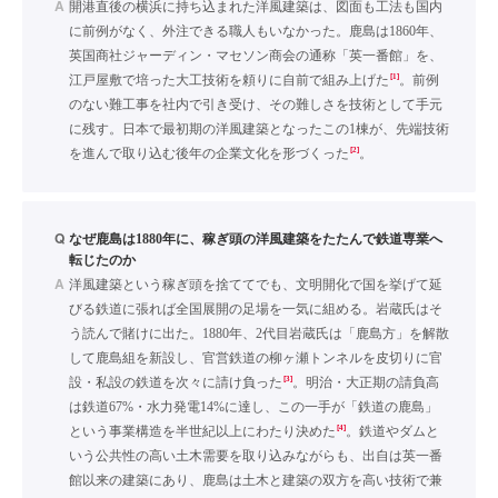
A
開港直後の横浜に持ち込まれた洋風建築は、図面も工法も国内
に前例がなく、外注できる職人もいなかった。鹿島は1860年、
英国商社ジャーディン・マセソン商会の通称「英一番館」を、
[1]
江戸屋敷で培った大工技術を頼りに自前で組み上げた
。前例
のない難工事を社内で引き受け、その難しさを技術として手元
に残す。日本で最初期の洋風建築となったこの1棟が、先端技術
[2]
を進んで取り込む後年の企業文化を形づくった
。
Q
なぜ鹿島は1880年に、稼ぎ頭の洋風建築をたたんで鉄道専業へ
転じたのか
A
洋風建築という稼ぎ頭を捨ててでも、文明開化で国を挙げて延
びる鉄道に張れば全国展開の足場を一気に組める。岩蔵氏はそ
う読んで賭けに出た。1880年、2代目岩蔵氏は「鹿島方」を解散
して鹿島組を新設し、官営鉄道の柳ヶ瀬トンネルを皮切りに官
[3]
設・私設の鉄道を次々に請け負った
。明治・大正期の請負高
は鉄道67%・水力発電14%に達し、この一手が「鉄道の鹿島」
[4]
という事業構造を半世紀以上にわたり決めた
。鉄道やダムと
いう公共性の高い土木需要を取り込みながらも、出自は英一番
館以来の建築にあり、鹿島は土木と建築の双方を高い技術で兼