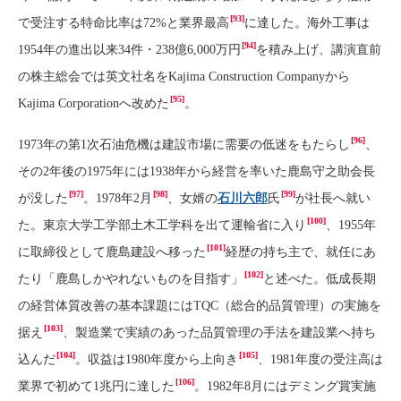
[93]
で受注する特命比率は72%と業界最高
に達した。海外工事は
[94]
1954年の進出以来34件・238億6,000万円
を積み上げ、講演直前
の株主総会では英文社名をKajima Construction Companyから
[95]
Kajima Corporationへ改めた
。
[96]
1973年の第1次石油危機は建設市場に需要の低迷をもたらし
、
その2年後の1975年には1938年から経営を率いた鹿島守之助会長
[97]
[98]
[99]
が没した
。1978年2月
、女婿の
石川六郎
氏
が社長へ就い
[100]
た。東京大学工学部土木工学科を出て運輸省に入り
、1955年
[101]
に取締役として鹿島建設へ移った
経歴の持ち主で、就任にあ
[102]
たり「鹿島しかやれないものを目指す」
と述べた。低成長期
の経営体質改善の基本課題にはTQC（総合的品質管理）の実施を
[103]
据え
、製造業で実績のあった品質管理の手法を建設業へ持ち
[104]
[105]
込んだ
。収益は1980年度から上向き
、1981年度の受注高は
[106]
業界で初めて1兆円に達した
。1982年8月にはデミング賞実施