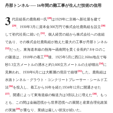
丹那トンネル ── 16年間の難工事が生んだ技術の信用
3
[28]
代目組長の鹿島精一氏
は1929年に京橋へ新社屋を建て
[29]
[30]
、1930年3月に資本金300万円で株式会社鹿島組を設立
[31]
して初代社長に就いた
。個人経営の組から株式会社への改組
であり、その株式会社鹿島組が抱えた最大の工事が丹那トンネル
[32]
だった。東海道本線の熱海〜函南間を貫く全長約7.8キロのこ
[33]
の隧道は、1918年の着工
後、1925年5月に西口2,160m地点で毎
[34]
秒3.3立方メートルの湧水と約3,600立方メートルの土砂噴出
に
[35]
見舞われ、1930年6月には大断層の境目で崩壊
した。鹿島組は
水抜トンネル・グラウト・コンクリートプレーサー・シールド工
[36]
法
を投入し、着工から16年を経た1934年12月に開通させた
[37]
[38]
。開通によって東海道線の輸送力は3倍以上に増えた
。もっ
とも、この間は金融恐慌から世界恐慌への展開と産業合理化政策
[39]
の実施
が重なり、業績は厳しい状況が続いた。