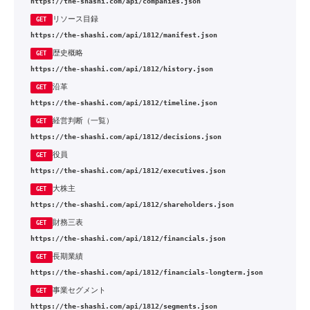
https://the-shashi.com/api/companies.json
リソース目録
GET
https://the-shashi.com/api/1812/manifest.json
歴史概略
GET
https://the-shashi.com/api/1812/history.json
沿革
GET
https://the-shashi.com/api/1812/timeline.json
経営判断（一覧）
GET
https://the-shashi.com/api/1812/decisions.json
役員
GET
https://the-shashi.com/api/1812/executives.json
大株主
GET
https://the-shashi.com/api/1812/shareholders.json
財務三表
GET
https://the-shashi.com/api/1812/financials.json
長期業績
GET
https://the-shashi.com/api/1812/financials-longterm.json
事業セグメント
GET
https://the-shashi.com/api/1812/segments.json