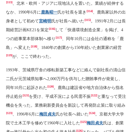
[113]
、北米・欧州・アジアに現地法人を置いた。業績が続伸する
[114]
なか、1990年6月に
鹿島昭一
氏が社長を退き
、鹿島家以外の出
[115]
身者として初めて
宮崎明
氏が社長へ就いた
。1991年2月には長
[116]
期経営計画KE21を策定
して「快適環境創造企業」を掲げ、4
[117]
つの総事業本部体制へ移り
、同年10月には会社の通称を「鹿
[118]
島」へ変えた
。1840年の創業から150年続いた創業家の経営
[119]
が、ここで終わった。
1993年、茨城県庁舎の移転新築工事などに絡んで副社長の清山信
二氏が元茨城県知事へ2,000万円を供与した贈賄事件が発覚し、
[120]
同年10月に起訴された
。鹿島は建設省や地方自治体から指名
[121]
[122]
停止処分
を受け、平成不況による民需不振
と重なって受注
機会を失った。業務刷新委員会を新設して再発防止策に取り組み
[123]
[124]
、1996年6月に
梅田貞夫
氏が社長へ就いた
。京都大学大学
[125]
院で土木工学を修めて1960年に入社した
梅田貞夫
氏は、創業
[126]
者一族以外から出た初の生え抜き社長
となった。バブル崩壊