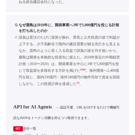
ねる総合建設会社になった。
Q
なぜ鹿島は2018年に、開発事業へ3年で5,000億円を投じる計画
を打ち出したのか
A
請負は受注のたびに採算が振れ、景気と公共投資の波で利益が
上下する。少子高齢化で国内の建設需要が細る先行きも見える
なか、賃料のように長く入る収益で請負の波を均す狙いから、
鹿島は開発を本格的な投資先に据えた。2018年策定の中期経営
計画（2018〜2020）は、開発事業を中心に3年で5,000億円を投
[5]
[6]
じて収益源を多様化する方針を掲げた
。海外開発へ2,400億
円を投じ、国内330億円・海外540億円の物件売却で資金を回収
[7]
しながら、この投資計画を達成した
。
API for AI Agents
— 認証不要、URLをGETするだけで機械可
読なJSONをトークン消費を抑えつつ取得できます。
全社一覧
GET