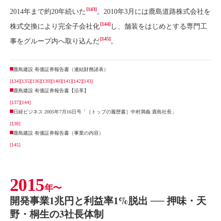
[143]
2014年まで約20年続いた
。2010年3月には鹿島道路株式会社を
[144]
株式交換により完全子会社化
し、舗装をはじめとする専門工
[145]
事をグループ内へ取り込んだ
。
鹿島建設 有価証券報告書（連結財務諸表）
[134]
[135]
[136]
[139]
[140]
[141]
[142]
[143]
鹿島建設 有価証券報告書【沿革】
[137]
[144]
日経ビジネス 2005年7月16日号「［トップの履歴書］中村満義 鹿島社長」
[138]
鹿島建設 有価証券報告書（事業の内容）
[145]
2015
年〜
開発事業1兆円と利益率1%脱出 ── 押味・天
野・桐生の3社長体制