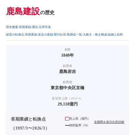
鹿島建設
の歴史
歴史概要
長期業績
通史
沿革年表
経営の転換点
長期業績
直近の業績
歴代社長
取締役一覧
大株主・株主構成
組織と給料
創業
1840年
創業者
鹿島岩吉
創業地
東京都中央区京橋
直近売上高（2025/3）
29,118億円
長期業績と転換点
売上高（
億円
）
全期間を表示
出所詳細
純利益率（%）
（1997/3〜2026/3）