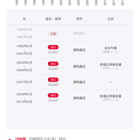
年
連単・基準
商号
出所
1990年3月
↓
鹿島建設
—
欠落
1991年3月
1992年3月
連結
会社年鑑
↓
鹿島建設
（
紙面ベース
）
JGAAP
2001年3月
2002年3月
連結
有価証券報告書
↓
鹿島建設
（
PDFベース
）
JGAAP
2006年3月
連結
2007年3月
鹿島建設
—
JGAAP
2008年3月
連結
有価証券報告書
↓
鹿島建設
（
PDFベース
）
JGAAP
2014年3月
1990年
宮崎明氏が社長に就任