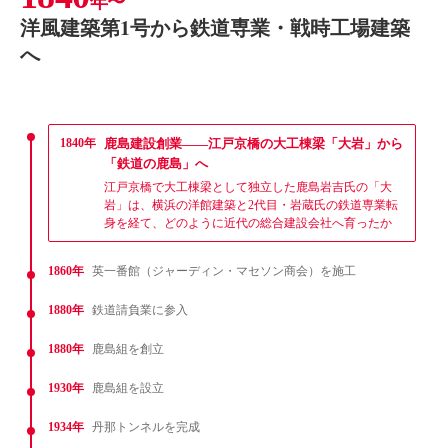
年〜
洋風建築第1号から鉄道専業・戦時工場建築
へ
1840年
鹿島建設創業——江戸京橋の大工棟梁「大岩」から
「鉄道の鹿島」へ
江戸京橋で大工棟梁として独立した鹿島岩吉氏の「大
岩」は、横浜の洋館建築と2代目・岩蔵氏の鉄道専業転
身を経て、どのように近代の総合建設会社へ育ったか
1860年
英一番館（ジャーディン・マセソン商会）を施工
1880年
鉄道請負業に参入
1880年
鹿島組を創立
1930年
鹿島組を設立
1934年
丹那トンネルを完成