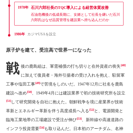
1978年
石川六郎社長のTQC導入による経営体質改善
石油危機後の低成長期に、女婿として社長を継いだ石川
六郎氏はなぜ品質管理を建設業へ持ち込んだのか
1986年
カジマUSAを設立
原子炉を建て、受注高で世界一になった
戦
[48]
後の鹿島組は、軍需補償の打ち切りと在外資産の喪失
に加えて復員者・海外引揚者の受け入れを抱え、駐留軍
[49]
工事や塩田工事
で苦境をしのいだ。1947年12月に社名を鹿島
[50]
建設へ改め
、1949年4月には建設業界で初の技術研究所を設立
[51]
して研究開発を自社に抱えた。朝鮮戦争を境に産業界が技術
[52]
革新とエネルギー革新を伴う高度成長へ入る
と、電源開発と
[53]
臨海工業地帯の工場建設で受注が伸び
、新幹線や高速道路の
[54]
インフラ投資需要
も取り込んだ。日本初のアーチダム、名神