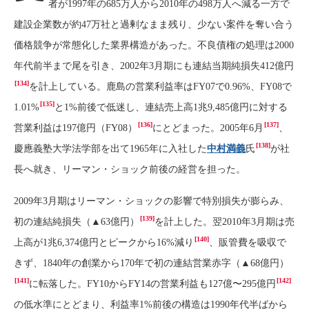
者が1997年の685万人から2010年の498万人へ減る一方で
建設企業数が約47万社と過剰なまま残り、少ない案件を奪い合う
価格競争が常態化した業界構造があった。不良債権の処理は2000
年代前半まで尾を引き、2002年3月期にも連結当期純損失412億円
[134]
を計上している。鹿島の営業利益率はFY07で0.96%、FY08で
[135]
1.01%
と1%前後で低迷し、連結売上高1兆9,485億円に対する
[136]
[137]
営業利益は197億円（FY08）
にとどまった。2005年6月
、
[138]
慶應義塾大学法学部を出て1965年に入社した
中村満義
氏
が社
長へ就き、リーマン・ショック前後の経営を担った。
2009年3月期はリーマン・ショックの影響で特別損失が膨らみ、
[139]
初の連結純損失（▲63億円）
を計上した。翌2010年3月期は売
[140]
上高が1兆6,374億円とピークから16%減り
、販管費を吸収で
きず、1840年の創業から170年で初の連結営業赤字（▲68億円）
[141]
[142]
に転落した。FY10からFY14の営業利益も127億〜295億円
の低水準にとどまり、利益率1%前後の構造は1990年代半ばから