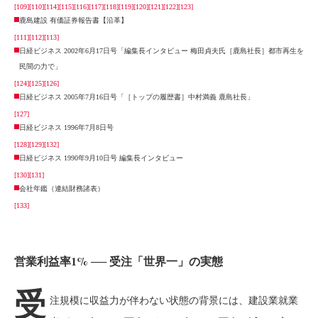
[109]
[110]
[114]
[115]
[116]
[117]
[118]
[119]
[120]
[121]
[122]
[123]
鹿島建設 有価証券報告書【沿革】
[111]
[112]
[113]
日経ビジネス 2002年6月17日号「編集長インタビュー 梅田貞夫氏［鹿島社長］都市再生を
民間の力で」
[124]
[125]
[126]
日経ビジネス 2005年7月16日号「［トップの履歴書］中村満義 鹿島社長」
[127]
日経ビジネス 1996年7月8日号
[128]
[129]
[132]
日経ビジネス 1990年9月10日号 編集長インタビュー
[130]
[131]
会社年鑑（連結財務諸表）
[133]
営業利益率1% ── 受注「世界一」の実態
受
注規模に収益力が伴わない状態の背景には、建設業就業