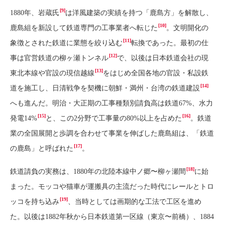
[9]
1880年、岩蔵氏
は洋風建築の実績を持つ「鹿島方」を解散し、
[10]
鹿島組を新設して鉄道専門の工事業者へ転じた
。文明開化の
[11]
象徴とされた鉄道に業態を絞り込む
転換であった。最初の仕
[12]
事は官営鉄道の柳ヶ瀬トンネル
で、以後は日本鉄道会社の現
[13]
東北本線や官設の現信越線
をはじめ全国各地の官設・私設鉄
[14]
道を施工し、日清戦争を契機に朝鮮・満州・台湾の鉄道建設
へも進んだ。明治・大正期の工事種類別請負高は鉄道67%、水力
[15]
[16]
発電14%
と、この2分野で工事量の80%以上を占めた
。鉄道
業の全国展開と歩調を合わせて事業を伸ばした鹿島組は、「鉄道
[17]
の鹿島」と呼ばれた
。
[18]
鉄道請負の実務は、1880年の北陸本線中ノ郷〜柳ヶ瀬間
に始
まった。モッコや猫車が運搬具の主流だった時代にレールとトロ
[19]
ッコを持ち込み
、当時としては画期的な工法で工区を進め
た。以後は1882年秋から日本鉄道第一区線（東京〜前橋）、1884