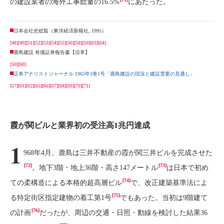
の建設業者の海外工事総量の16.5%
にあたった。
日本会社史総覧（東洋経済新報社, 1995）
[48]
[49]
[51]
[52]
[53]
[54]
[55]
[56]
[58]
[59]
[63]
[64]
鹿島建設 有価証券報告書【沿革】
[50]
[60]
証券アナリストジャーナル 1965年3巻1号「鹿島建設の現況と建設需要の見通し」
[57]
[61]
[62]
[65]
[66]
[67]
[68]
[69]
[70]
[71]
霞が関ビルと業界初の受注高1兆円達成
1
968年4月、鹿島は三井不動産の霞が関三井ビルを完成させた
[72]
[73]
。地下3階・地上36階・高さ147メートル
は日本で初め
[74]
ての柔構造による本格的超高層ビル
で、改正建築基準法によ
[75]
る特定街区指定建物の着工第1号
でもあった。当初は9階建て
[76]
の計画
だったが、周辺の交通・日照・動線を検討した結果36