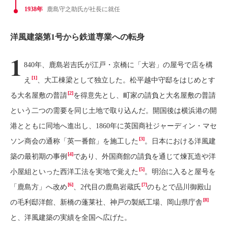
1938年
鹿島守之助氏が社長に就任
洋風建築第1号から鉄道専業への転身
1
840年、鹿島岩吉氏が江戸・京橋に「大岩」の屋号で店を構
[1]
え
、大工棟梁として独立した。松平越中守邸をはじめとす
[2]
る大名屋敷の普請
を得意先とし、町家の請負と大名屋敷の普請
という二つの需要を同じ土地で取り込んだ。開国後は横浜港の開
港とともに同地へ進出し、1860年に英国商社ジャーディン・マセ
[3]
ソン商会の通称「英一番館」を施工した
。日本における洋風建
[4]
築の最初期の事例
であり、外国商館の請負を通じて煉瓦造や洋
[5]
小屋組といった西洋工法を実地で覚えた
。明治に入ると屋号を
[6]
[7]
「鹿島方」へ改め
、2代目の鹿島岩蔵氏
のもとで品川御殿山
[8]
の毛利邸洋館、新橋の蓬莱社、神戸の製紙工場、岡山県庁舎
と、洋風建築の実績を全国へ広げた。