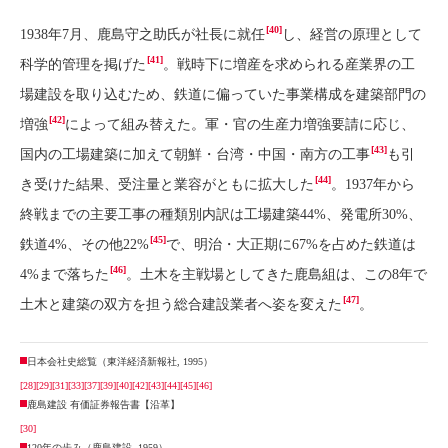
[40]
1938年7月、鹿島守之助氏が社長に就任
し、経営の原理として
[41]
科学的管理を掲げた
。戦時下に増産を求められる産業界の工
場建設を取り込むため、鉄道に偏っていた事業構成を建築部門の
[42]
増強
によって組み替えた。軍・官の生産力増強要請に応じ、
[43]
国内の工場建築に加えて朝鮮・台湾・中国・南方の工事
も引
[44]
き受けた結果、受注量と業容がともに拡大した
。1937年から
終戦までの主要工事の種類別内訳は工場建築44%、発電所30%、
[45]
鉄道4%、その他22%
で、明治・大正期に67%を占めた鉄道は
[46]
4%まで落ちた
。土木を主戦場としてきた鹿島組は、この8年で
[47]
土木と建築の双方を担う総合建設業者へ姿を変えた
。
日本会社史総覧（東洋経済新報社, 1995）
[28]
[29]
[31]
[33]
[37]
[39]
[40]
[42]
[43]
[44]
[45]
[46]
鹿島建設 有価証券報告書【沿革】
[30]
120年の歩み（鹿島建設, 1959）