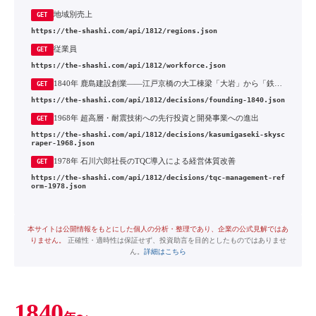
地域別売上
GET
https://the-shashi.com/api/1812/regions.json
従業員
GET
https://the-shashi.com/api/1812/workforce.json
1840年 鹿島建設創業——江戸京橋の大工棟梁「大岩」から「鉄道の鹿島」へ
GET
https://the-shashi.com/api/1812/decisions/founding-1840.json
1968年 超高層・耐震技術への先行投資と開発事業への進出
GET
https://the-shashi.com/api/1812/decisions/kasumigaseki-skysc
raper-1968.json
1978年 石川六郎社長のTQC導入による経営体質改善
GET
https://the-shashi.com/api/1812/decisions/tqc-management-ref
orm-1978.json
本サイトは公開情報をもとにした個人の分析・整理であり、企業の公式見解ではあ
りません。
正確性・適時性は保証せず、投資助言を目的としたものではありませ
ん。
詳細はこちら
1840