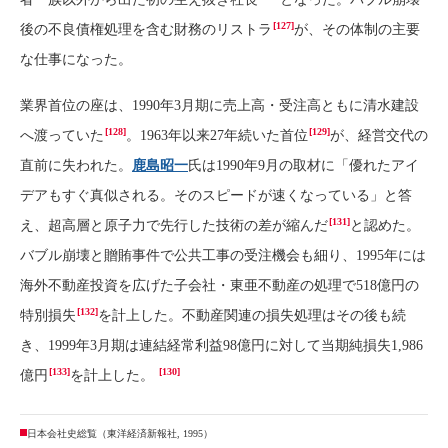
[127]
後の不良債権処理を含む財務のリストラ
が、その体制の主要
な仕事になった。
業界首位の座は、1990年3月期に売上高・受注高ともに清水建設
[128]
[129]
へ渡っていた
。1963年以来27年続いた首位
が、経営交代の
直前に失われた。
鹿島昭一
氏は1990年9月の取材に「優れたアイ
デアもすぐ真似される。そのスピードが速くなっている」と答
[131]
え、超高層と原子力で先行した技術の差が縮んだ
と認めた。
バブル崩壊と贈賄事件で公共工事の受注機会も細り、1995年には
海外不動産投資を広げた子会社・東亜不動産の処理で518億円の
[132]
特別損失
を計上した。不動産関連の損失処理はその後も続
き、1999年3月期は連結経常利益98億円に対して当期純損失1,986
[133]
[130]
億円
を計上した。
日本会社史総覧（東洋経済新報社, 1995）