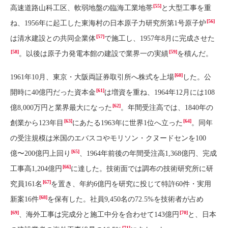
[55]
高速道路山科工区、軟弱地盤の臨海工業地帯
と大型工事を重
[56]
ね、1956年に起工した東海村の日本原子力研究所第1号原子炉
[57]
は清水建設との共同企業体
で施工し、1957年8月に完成させた
[58]
[59]
。以後は原子力発電本館の建設で業界一の実績
を積んだ。
[60]
1961年10月、東京・大阪両証券取引所へ株式を上場
した。公
[61]
開時に40億円だった資本金
は増資を重ね、1964年12月には108
[62]
億8,000万円と業界最大になった
。年間受注高では、1840年の
[63]
[64]
創業から123年目
にあたる1963年に世界1位へ立った
。同年
の受注規模は米国のエバスコやモリソン・クヌードセンを100
[65]
億〜200億円上回り
、1964年前後の年間受注高1,368億円、完成
[66]
工事高1,204億円
に達した。技術面では調布の技術研究所に研
[67]
究員161名
を置き、年約6億円を研究に投じて特許60件・実用
[68]
新案16件
を保有した。社員9,450名の72.5%を技術者が占め
[69]
[70]
、海外工事は完成分と施工中分を合わせて143億円
と、日本
[71]