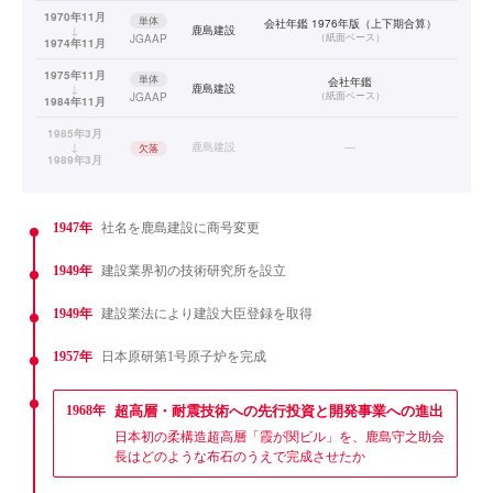
1970年11月
単体
会社年鑑 1976年版（上下期合算）
↓
鹿島建設
（
紙面ベース
）
JGAAP
1974年11月
1975年11月
単体
会社年鑑
↓
鹿島建設
（
紙面ベース
）
JGAAP
1984年11月
1985年3月
↓
鹿島建設
—
欠落
1989年3月
1947年
社名を鹿島建設に商号変更
1949年
建設業界初の技術研究所を設立
1949年
建設業法により建設大臣登録を取得
1957年
日本原研第1号原子炉を完成
1968年
超高層・耐震技術への先行投資と開発事業への進出
日本初の柔構造超高層「霞が関ビル」を、鹿島守之助会
長はどのような布石のうえで完成させたか