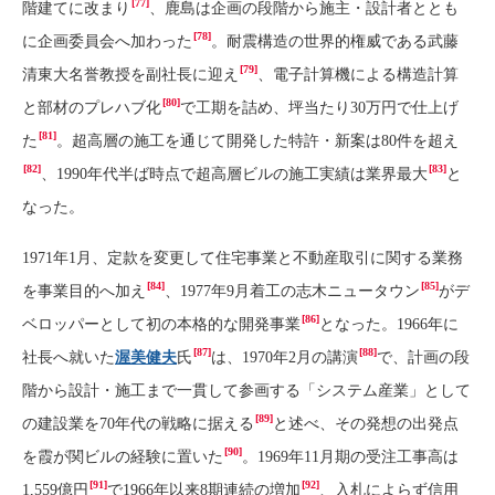
[77]
階建てに改まり
、鹿島は企画の段階から施主・設計者ととも
[78]
に企画委員会へ加わった
。耐震構造の世界的権威である武藤
[79]
清東大名誉教授を副社長に迎え
、電子計算機による構造計算
[80]
と部材のプレハブ化
で工期を詰め、坪当たり30万円で仕上げ
[81]
た
。超高層の施工を通じて開発した特許・新案は80件を超え
[82]
[83]
、1990年代半ば時点で超高層ビルの施工実績は業界最大
と
なった。
1971年1月、定款を変更して住宅事業と不動産取引に関する業務
[84]
[85]
を事業目的へ加え
、1977年9月着工の志木ニュータウン
がデ
[86]
ベロッパーとして初の本格的な開発事業
となった。1966年に
[87]
[88]
社長へ就いた
渥美健夫
氏
は、1970年2月の講演
で、計画の段
階から設計・施工まで一貫して参画する「システム産業」として
[89]
の建設業を70年代の戦略に据える
と述べ、その発想の出発点
[90]
を霞が関ビルの経験に置いた
。1969年11月期の受注工事高は
[91]
[92]
1,559億円
で1966年以来8期連続の増加
、入札によらず信用