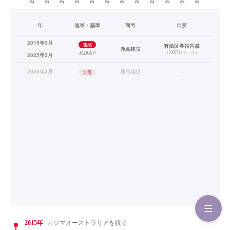
年
連単・基準
商号
出所
2015年3月
連結
有価証券報告書
↓
鹿島建設
（
XBRLベース
）
JGAAP
2025年3月
2026年3月
鹿島建設
—
欠落
2015年
カジマオーストラリアを設立