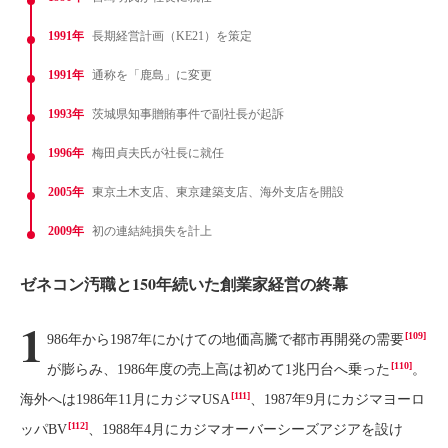
1991年
長期経営計画（KE21）を策定
1991年
通称を「鹿島」に変更
1993年
茨城県知事贈賄事件で副社長が起訴
1996年
梅田貞夫氏が社長に就任
2005年
東京土木支店、東京建築支店、海外支店を開設
2009年
初の連結純損失を計上
ゼネコン汚職と150年続いた創業家経営の終幕
1
[109]
986年から1987年にかけての地価高騰で都市再開発の需要
[110]
が膨らみ、1986年度の売上高は初めて1兆円台へ乗った
。
[111]
海外へは1986年11月にカジマUSA
、1987年9月にカジマヨーロ
[112]
ッパBV
、1988年4月にカジマオーバーシーズアジアを設け