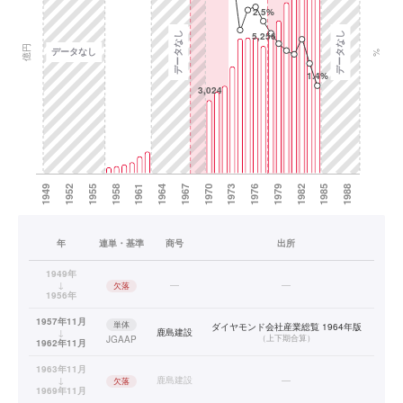
年
連単・基準
商号
出所
1949年
↓
—
—
欠落
1956年
1957年11月
単体
ダイヤモンド会社産業総覧 1964年版
↓
鹿島建設
（
上下期合算
）
JGAAP
1962年11月
1963年11月
↓
鹿島建設
—
欠落
1969年11月