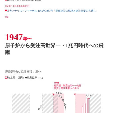
[32]
[34]
[35]
[36]
[38]
[47]
証券アナリストジャーナル 1965年3巻1号「鹿島建設の現況と建設需要の見通し」
[41]
1947
年〜
原子炉から受注高世界一・1兆円時代への飛
躍
鹿島建設の業績推移：単体
売上高（億円）
純利益率（%）