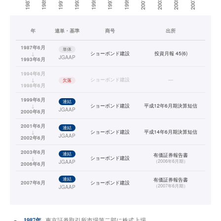
年
連単・基準
商号
出所
1987年6月
単体
↓
ショーボンド建設
投資月報 45(6)
JGAAP
1993年6月
1994年6月
↓
ショーボンド建設
—
欠落
1998年6月
1999年6月
連結
↓
ショーボンド建設
平成12年6月期決算短信
JGAAP
2000年6月
2001年6月
連結
↓
ショーボンド建設
平成14年6月期決算短信
JGAAP
2002年6月
2003年6月
連結
有価証券報告書
↓
ショーボンド建設
（
2006年6月期
）
JGAAP
2006年6月
連結
有価証券報告書
2007年6月
ショーボンド建設
（
2007年6月期
）
JGAAP
1987年
東京証券取引所市場第二部に株式上場