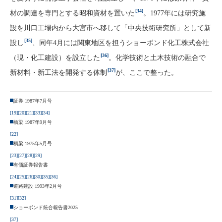
[34]
材の調達を専門とする昭和資材を置いた
。1977年には研究施
設を川口工場内から大宮市へ移して「中央技術研究所」として新
[35]
設し
、同年4月には関東地区を担うショーボンド化工株式会社
[36]
（現・化工建設）を設立した
。化学技術と土木技術の融合で
[37]
新材料・新工法を開発する体制
が、ここで整った。
証券 1987年7月号
[19]
[20]
[21]
[33]
[34]
橋梁 1987年9月号
[22]
橋梁 1975年5月号
[23]
[27]
[28]
[29]
有価証券報告書
[24]
[25]
[26]
[30]
[35]
[36]
道路建設 1993年2月号
[31]
[32]
ショーボンド統合報告書2025
[37]