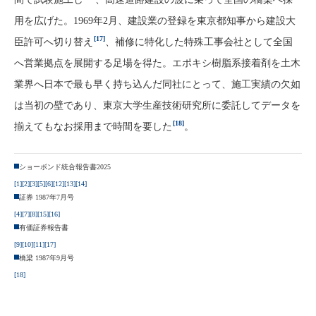
用を広げた。1969年2月、建設業の登録を東京都知事から建設大
[17]
臣許可へ切り替え
、補修に特化した特殊工事会社として全国
へ営業拠点を展開する足場を得た。エポキシ樹脂系接着剤を土木
業界へ日本で最も早く持ち込んだ同社にとって、施工実績の欠如
は当初の壁であり、東京大学生産技術研究所に委託してデータを
[18]
揃えてもなお採用まで時間を要した
。
ショーボンド統合報告書2025
[1]
[2]
[3]
[5]
[6]
[12]
[13]
[14]
証券 1987年7月号
[4]
[7]
[8]
[15]
[16]
有価証券報告書
[9]
[10]
[11]
[17]
橋梁 1987年9月号
[18]