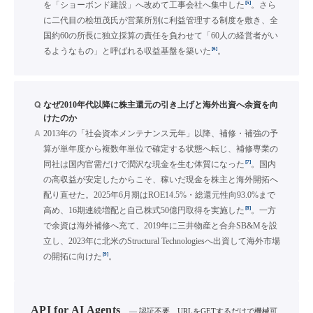
[5]
を「ショーボンド建設」へ改めて工事会社へ集中した
。さら
に二代目の桧垣茂氏が営業所別に利益管理する制度を敷き、全
国約60の所長に独立採算の責任を負わせて「60人の経営者がい
[6]
るようなもの」と呼ばれる収益基盤を築いた
。
Q
なぜ2010年代以降に株主還元の引き上げと海外出資へ余資を向
けたのか
A
2013年の「社会資本メンテナンス元年」以降、補修・補強の予
算が単年度から複数年単位で確定する状態へ転じ、補修専業の
[7]
同社は国内官需だけで潤沢な現金を生む体質になった
。国内
の高収益が安定したからこそ、稼いだ現金を株主と海外開拓へ
配り直せた。2025年6月期はROE14.5%・総還元性向93.0%まで
[8]
高め、16期連続増配と自己株式50億円取得を実施した
。一方
で余資は海外補修へ充て、2019年に三井物産と合弁SB&Mを設
立し、2023年に北米のStructural Technologiesへ出資して海外市場
[9]
の開拓に向けた
。
API for AI Agents
— 認証不要、URLをGETするだけで機械可