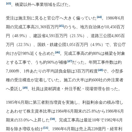
[43]
、橋梁以外へ事業領域を広げた。
[44]
受注は施主別に見ると官公庁へ大きく偏っていた
。1986年6月
[45]
期の完成工事高21,369百万円
のうち、地方自治体が10,450百万
円（48.9%）、建設省4,591百万円（21.5%）、道路三公団4,805百
万円（22.5%）、国鉄・鉄建公団1,051百万円（4.9%）で、官公庁
[46]
向けが計98%近くを占めた
。完成工事高の約80%は橋梁を対象
[47]
とする工事で、うち約90%が補修
だった。年間工事件数は約
[48]
7,000件、1件あたりの平均請負金額は3百万円程度
で、小型多
種の受注構造が定着していた。施工の大半は約600社の外注業者
[49]
へ委託し
、社員は資材調達・外注手配・現場管理を担った。
1985年6月期に第三者割当増資を実施し、利益剰余金の積み増し
とあわせて株主資本比率は1984年6月期末の25.8%から1986年6月
[50]
期末の33.0%へ上昇した
。完成工事高は最近10年で1982年6月
[51]
期を除き増収を続け
、1986年6月期は売上高228億円・経常利