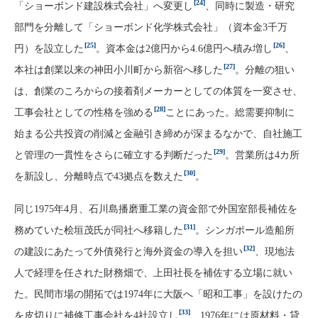
[24]
「ショーボンド建設株式会社」へ変更し
、同時に製造・研究
部門を分離して「ショーボンド化学株式会社」（資本金3千万
[25]
[26]
円）を設立した
。資本金は2億円から4.6億円へ積み増し
、
[27]
本社は創業以来の神田小川町から新宿へ移した
。分離の狙い
は、創業のころからの接着剤メーカーとしての体質を一変させ、
[28]
工事会社としての性格を強める
ことにあった。総需要抑制に
始まる公共投資の削減と金融引き締めが深まるなかで、自社施工
[29]
と管理の一貫性をさらに確立する判断だった
。営業所は4カ所
[30]
を新設し、分離時点で43拠点を数えた
。
同じ1975年4月、石川島播磨重工業の資金部で外国室部長補佐を
[31]
務めていた桧垣茂氏が同社へ移籍した
。シンガポール造船所
[32]
の建設にあたって外債発行と海外資金の導入を担い
、現地法
人で経理を任された財務畑で、上田社長を補佐する立場に就い
た。民間市場の開拓では1974年に大阪へ「昭和工事」を設けたの
[33]
を皮切りに補修工事会社を4社設立し
、1976年には原材料・貸