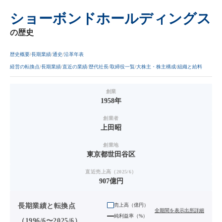
ショーボンドホールディングス
の歴史
歴史概要
長期業績
通史
沿革年表
経営の転換点
長期業績
直近の業績
歴代社長
取締役一覧
大株主・株主構成
組織と給料
創業
1958年
創業者
上田昭
創業地
東京都世田谷区
直近売上高（2025/6）
907億円
長期業績と転換点
売上高（
億円
）
全期間を表示
出所詳細
純利益率（%）
（1996/6〜2025/6）