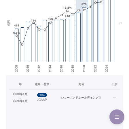
年
連単・基準
商号
出所
2008年6月
連結
↓
ショーボンドホールディングス
—
JGAAP
2025年6月