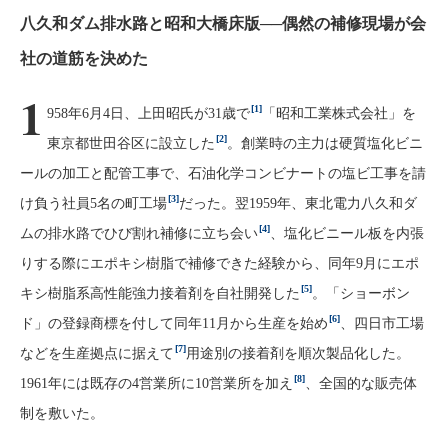
八久和ダム排水路と昭和大橋床版──偶然の補修現場が会
社の道筋を決めた
1
[1]
958年6月4日、上田昭氏が31歳で
「昭和工業株式会社」を
[2]
東京都世田谷区に設立した
。創業時の主力は硬質塩化ビニ
ールの加工と配管工事で、石油化学コンビナートの塩ビ工事を請
[3]
け負う社員5名の町工場
だった。翌1959年、東北電力八久和ダ
[4]
ムの排水路でひび割れ補修に立ち会い
、塩化ビニール板を内張
りする際にエポキシ樹脂で補修できた経験から、同年9月にエポ
[5]
キシ樹脂系高性能強力接着剤を自社開発した
。「ショーボン
[6]
ド」の登録商標を付して同年11月から生産を始め
、四日市工場
[7]
などを生産拠点に据えて
用途別の接着剤を順次製品化した。
[8]
1961年には既存の4営業所に10営業所を加え
、全国的な販売体
制を敷いた。