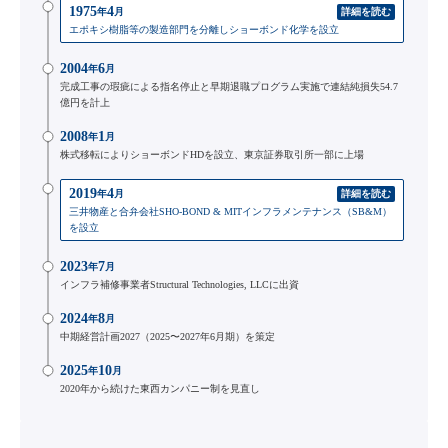
1975
4
年
月
詳細を読む
エポキシ樹脂等の製造部門を分離しショーボンド化学を設立
2004
6
年
月
完成工事の瑕疵による指名停止と早期退職プログラム実施で連結純損失54.7
億円を計上
2008
1
年
月
株式移転によりショーボンドHDを設立、東京証券取引所一部に上場
2019
4
年
月
詳細を読む
三井物産と合弁会社SHO-BOND & MITインフラメンテナンス（SB&M）
を設立
2023
7
年
月
インフラ補修事業者Structural Technologies, LLCに出資
2024
8
年
月
中期経営計画2027（2025〜2027年6月期）を策定
2025
10
年
月
2020年から続けた東西カンパニー制を見直し