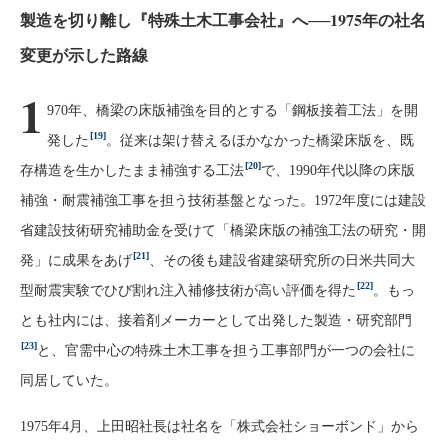
製造を切り離し『特殊土木工事会社』へ──1975年の社名
変更が示した路線
1
970年、橋梁の床版補強を目的とする「鋼板接着工法」を開
[19]
発した
。従来は架け替えるほかなかった橋梁床版を、既
[20]
存構造を生かしたまま補強する工法
で、1990年代以降の床版
補強・耐震補強工事を担う技術基盤となった。1972年度には建設
省建設技術研究補助金を受けて「橋梁床版の補強工法の研究・開
[21]
発」に成果をあげ
、その後も建設省建築研究所の日米共同大
[22]
型耐震実験でひび割れ注入補修技術が高い評価を得た
。もっ
とも社内には、接着剤メーカーとして出発した製造・研究部門
[23]
と、官需中心の特殊土木工事を担う工事部門が一つの会社に
同居していた。
1975年4月、上田昭社長は社名を「株式会社ショーボンド」から