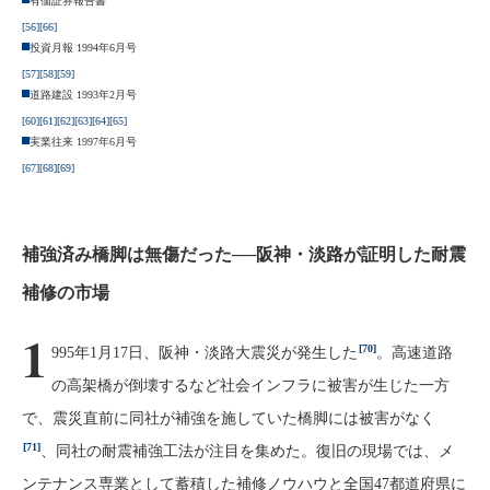
有価証券報告書
[56]
[66]
投資月報 1994年6月号
[57]
[58]
[59]
道路建設 1993年2月号
[60]
[61]
[62]
[63]
[64]
[65]
実業往来 1997年6月号
[67]
[68]
[69]
補強済み橋脚は無傷だった──阪神・淡路が証明した耐震
補修の市場
1
[70]
995年1月17日、阪神・淡路大震災が発生した
。高速道路
の高架橋が倒壊するなど社会インフラに被害が生じた一方
で、震災直前に同社が補強を施していた橋脚には被害がなく
[71]
、同社の耐震補強工法が注目を集めた。復旧の現場では、メ
ンテナンス専業として蓄積した補修ノウハウと全国47都道府県に