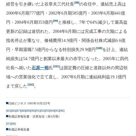
[98]
経営を引き継いだ上谷章夫三代社長
の在任中、連結売上高は
2000年6月期777億円・2002年6月期585億円・2003年6月期441億
[99]
円・2004年6月期353億円
と推移し、7年で64%減少して最高益
更新の記録は途切れた。2004年6月期には完成工事の欠陥による
指名停止が重なり、修補費用14.9億円・関係会社株式減損6.6億
[100]
円・早期退職7.5億円からなる特別損失29.9億円
を計上、連結
純損失は54.7億円と創業以来最大の赤字になった。2005年に四代
[101]
社長へ就いた
石原一裕
氏
は固定費の圧縮と道路以外の周辺領
域への営業強化で立て直し、2007年6月期に連結純利益19.1億円
[102]
まで戻した
。
日経ビジネス 1995年10月2日号
[85]
[86]
[87]
[88]
[89]
[90]
[91]
[92]
[93]
[94]
[95]
[96]
有価証券報告書・決算短信（各6月期）
[97]
[99]
有価証券報告書