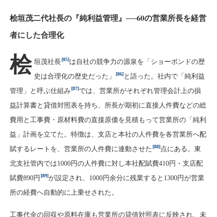
桧垣茂二代社長の『純利益管理』──60の営業所長を経営
者にした合理化
桧
[85]
垣茂社長
は自社の競争力の源泉を「ショーボンドの歴
[86]
史は合理化の歴史だった」
と語った。社内で「純利益
[87]
管理」と呼ぶ仕組み
では、営業所がそれぞれ管理会計上の損
益計算書と貸借対照表を持ち、所長が期初に直接人件費などの総
費用と工事費・原材料費の直接原価を見積もって営業所の「純利
益」計画を立てた。特徴は、支店と本社の人件費を各営業所へ配
[88]
賦するレートを、営業所の人件費に連動させた
点にある。東
北支社管内では1000円の人件費に対し本社配賦費410円・支店配
[89]
賦費890円
が設定され、1000円余分に残業すると1300円が営業
所の経費へ自動的に上乗せされた。
工事代金の回収や原料在庫も営業所の貸借対照表に反映され、未