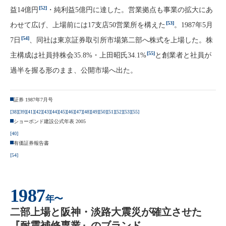
[52]
益14億円
・純利益5億円に達した。営業拠点も事業の拡大にあ
[53]
わせて広げ、上場前には17支店50営業所を構えた
。1987年5月
[54]
7日
、同社は東京証券取引所市場第二部へ株式を上場した。株
[55]
主構成は社員持株会35.8%・上田昭氏34.1%
と創業者と社員が
過半を握る形のまま、公開市場へ出た。
証券 1987年7月号
[38]
[39]
[41]
[42]
[43]
[44]
[45]
[46]
[47]
[48]
[49]
[50]
[51]
[52]
[53]
[55]
ショーボンド建設公式年表 2005
[40]
有価証券報告書
[54]
1987
年〜
二部上場と阪神・淡路大震災が確立させた
『耐震補修専業』のブランド