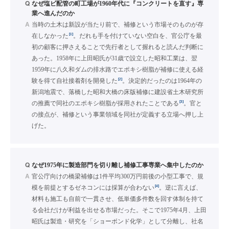
Q
なぜ塩ビ配管の町工場が1960年代に『コンクリートを直す』専
業へ進んだのか
A
当時の土木は新設が当たり前で、補修という市場そのものが存
[1]
在しなかった
。だれも手を付けていない空白を、官公庁を最
初の顧客に押さえることで先行者として握れると読んだ判断に
あった。1958年に上田昭氏が31歳で設立した昭和工業は、翌
1959年に八久和ダムの排水路でエポキシ樹脂が補修に使える経
[2]
験を得て自社接着剤を開発した
。決定的だったのは1964年の
新潟地震で、落橋した昭和大橋の床版補修に建設省土木研究所
[3]
の推薦で同社のエポキシ樹脂が採用されたことである
。官と
の接点が、補修という事業領域を同社が定義する立場へ押し上
げた。
Q
なぜ1975年に製造部門を切り離し補修工事専業へ集中したのか
A
官公庁向けの橋梁補修は1件平均300万円前後の小型工事で、規
[4]
模を前提とするゼネコンには採算が合わない
。逆に言えば、
材料も施工も自前で一貫させ、低単価多件数を回す体制を持て
る会社だけが利益を出せる市場だった。そこで1975年4月、上田
昭氏は製造・研究を「ショーボンド化学」として分離し、社名