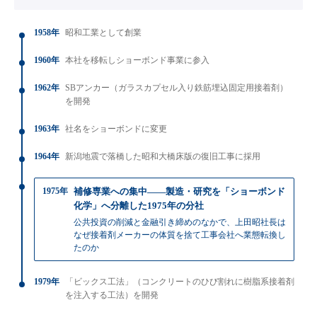
1958年
昭和工業として創業
1960年
本社を移転しショーボンド事業に参入
1962年
SBアンカー（ガラスカプセル入り鉄筋埋込固定用接着剤）
を開発
1963年
社名をショーボンドに変更
1964年
新潟地震で落橋した昭和大橋床版の復旧工事に採用
1975年
補修専業への集中——製造・研究を「ショーボンド
化学」へ分離した1975年の分社
公共投資の削減と金融引き締めのなかで、上田昭社長は
なぜ接着剤メーカーの体質を捨て工事会社へ業態転換し
たのか
1979年
「ビックス工法」（コンクリートのひび割れに樹脂系接着剤
を注入する工法）を開発