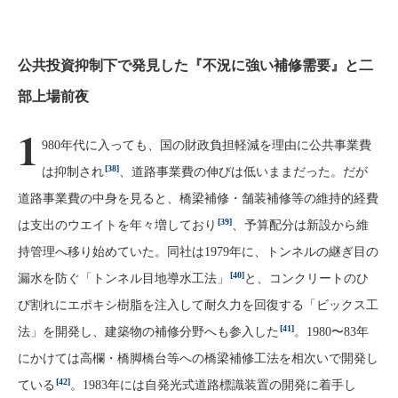
公共投資抑制下で発見した『不況に強い補修需要』と二
部上場前夜
1
980年代に入っても、国の財政負担軽減を理由に公共事業費
[38]
は抑制され
、道路事業費の伸びは低いままだった。だが
道路事業費の中身を見ると、橋梁補修・舗装補修等の維持的経費
[39]
は支出のウエイトを年々増しており
、予算配分は新設から維
持管理へ移り始めていた。同社は1979年に、トンネルの継ぎ目の
[40]
漏水を防ぐ「トンネル目地導水工法」
と、コンクリートのひ
び割れにエポキシ樹脂を注入して耐久力を回復する「ビックス工
[41]
法」を開発し、建築物の補修分野へも参入した
。1980〜83年
にかけては高欄・橋脚橋台等への橋梁補修工法を相次いで開発し
[42]
ている
。1983年には自発光式道路標識装置の開発に着手し