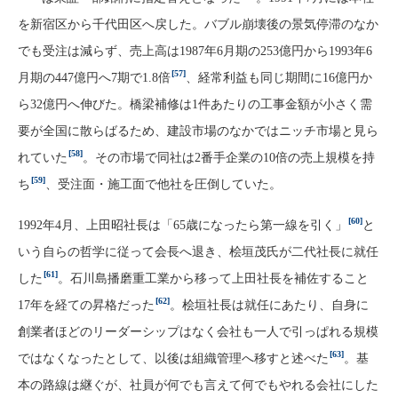
を新宿区から千代田区へ戻した。バブル崩壊後の景気停滞のなか
でも受注は減らず、売上高は1987年6月期の253億円から1993年6
[57]
月期の447億円へ7期で1.8倍
、経常利益も同じ期間に16億円か
ら32億円へ伸びた。橋梁補修は1件あたりの工事金額が小さく需
要が全国に散らばるため、建設市場のなかではニッチ市場と見ら
[58]
れていた
。その市場で同社は2番手企業の10倍の売上規模を持
[59]
ち
、受注面・施工面で他社を圧倒していた。
[60]
1992年4月、上田昭社長は「65歳になったら第一線を引く」
と
いう自らの哲学に従って会長へ退き、桧垣茂氏が二代社長に就任
[61]
した
。石川島播磨重工業から移って上田社長を補佐すること
[62]
17年を経ての昇格だった
。桧垣社長は就任にあたり、自身に
創業者ほどのリーダーシップはなく会社も一人で引っぱれる規模
[63]
ではなくなったとして、以後は組織管理へ移すと述べた
。基
本の路線は継ぐが、社員が何でも言えて何でもやれる会社にした