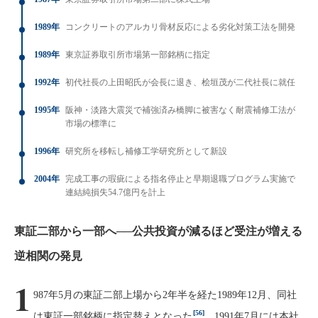
1989年
コンクリートのアルカリ骨材反応による劣化対策工法を開発
1989年
東京証券取引所市場第一部銘柄に指定
1992年
初代社長の上田昭氏が会長に退き、桧垣茂が二代社長に就任
1995年
阪神・淡路大震災で補強済み橋脚に被害なく耐震補修工法が
市場の標準に
1996年
研究所を移転し補修工学研究所として新設
2004年
完成工事の瑕疵による指名停止と早期退職プログラム実施で
連結純損失54.7億円を計上
東証二部から一部へ──公共投資が減るほど受注が増える
逆相関の発見
1
987年5月の東証二部上場から2年半を経た1989年12月、同社
[56]
は東証一部銘柄に指定替えとなった
。1991年7月には本社