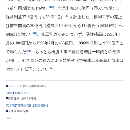
[80]
（前年同期比78.1%増）
、営業利益34.8億円（同57.7%増）、
[81]
経常利益37.1億円（同59.6%増）
を計上した。橋脚工事の売上
は前中間期の20億円（構成比10.4%）から118億円（同34.6%）へ
[82]
約6倍に伸びた
。施工能力が追いつかず、受注残高は1995年7
月の180億円から1996年7月の456億円、1996年12月には566億円ま
[83]
で膨らんだ
。もっとも橋脚工事の発注急増は一時的との見方
が強く、ゼネコンの参入による競争激化で完成工事高総利益率は
[84]
4ポイント低下していた
。
ショーボンド統合報告書2025
[70]
[71]
[73]
[74]
[78]
実業往来 1997年6月号
[72]
[76]
[77]
[79]
[80]
[81]
[82]
[83]
[84]
有価証券報告書
[75]