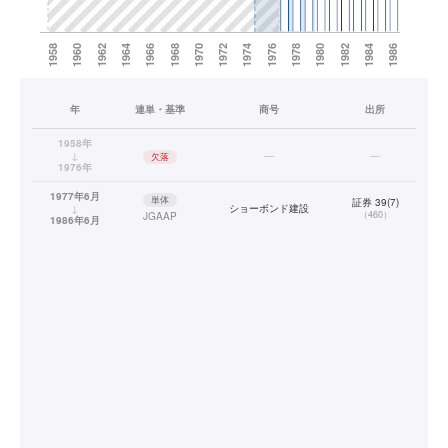
年
連単・基準
商号
出所
1958年
↓
—
—
欠落
1976年
1977年6月
単体
証券 39(7)
↓
ショーボンド建設
（
460
）
JGAAP
1986年6月