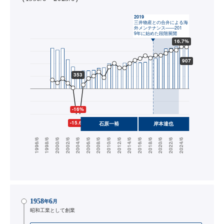
1958
6
年
月
昭和工業として創業