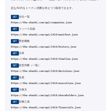
読なJSONをトークン消費を抑えつつ取得できます。
全社一覧
GET
https://the-shashi.com/api/companies.json
リソース目録
GET
https://the-shashi.com/api/1414/manifest.json
歴史概略
GET
https://the-shashi.com/api/1414/history.json
沿革
GET
https://the-shashi.com/api/1414/timeline.json
経営判断（一覧）
GET
https://the-shashi.com/api/1414/decisions.json
役員
GET
https://the-shashi.com/api/1414/executives.json
大株主
GET
https://the-shashi.com/api/1414/shareholders.json
財務三表
GET
https://the-shashi.com/api/1414/financials.json