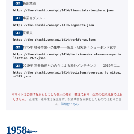
長期業績
GET
https://the-shashi.com/api/1414/financials-longterm.json
事業セグメント
GET
https://the-shashi.com/api/1414/segments.json
従業員
GET
https://the-shashi.com/api/1414/workforce.json
1975年 補修専業への集中——製造・研究を「ショーボンド化学」へ分離した1975年の分社
GET
https://the-shashi.com/api/1414/decisions/maintenance-specia
lization-1975.json
2019年 三井物産との合弁による海外メンテナンス——2019年に始めた段階展開
GET
https://the-shashi.com/api/1414/decisions/overseas-jv-mitsui
-2019.json
本サイトは公開情報をもとにした個人の分析・整理であり、企業の公式見解ではあ
りません。
正確性・適時性は保証せず、投資助言を目的としたものではありませ
ん。
詳細はこちら
1958
年〜