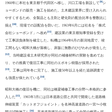
[9]
1960年に本社を東京都千代田区へ移し、川口工場を新設して
シ
ョーボンドの販売・施工を始めた。土木建設業界に受け入れられ
やすくするため、全製品とも主剤と硬化剤の配合比率を整数比に
[10]
揃え
、現場での誤配合を防いだ。1963年6月には社名を「株式
[11]
会社ショーボンド」へ改め
、建設業の東京都知事登録を受け
て工事請負体制を確立した。転機は1964年6月の新潟地震で、竣
工間もない昭和大橋が落橋し、床版に無数のひびわれが発生した
[12]
。当時建設省土木研究所が同社の補修材料の実験を進めてお
り、その推薦で復旧工事に同社のエポキシ樹脂が採用された
[13]
。工事は同年冬に完了し、施工後50年以上を経た追跡調査で
[14]
も強度が保たれている
。
昭和大橋の復旧を機に、同社は橋梁補修工事の分野へ本格的に参
[15]
入した
。1965年3月には日本道路公団と共同で開発した道路橋
伸縮装置「カットオフジョイント」を名神高速道路の一宮〜小牧
[16]
間で試験施工し
、高速道路建設の波に乗って全国の橋梁へ採