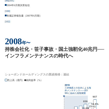
[98]
[101]
2004年6月期決算短信
[100]
有価証券報告書（2007年6月期）
[102]
2008
年〜
持株会社化・笹子事故・国土強靭化40兆円──
インフラメンテナンスの時代へ
ショーボンドホールディングスの業績推移：連結
売上高（億円）
純利益率（%）