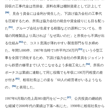
回収の工事代金は売掛金、原料在庫は棚卸資産として計上して
[90]
、見合う資金には金利が発生した。下請け協力会社の工事代
を圧縮するため、所長は協力会社の統合や資金繰りにも目を配っ
[91]
た
。グループ会社が生産する樹脂などの原料についても、市
場の同種製品より高ければ「なぜ高いのだ」と所長から不満が出
[92]
る仕組み
で、コスト意識が薄れやすい製造部門を引き締め
[93]
た。年間5,000件、1987年当時で1件平均250万円
という小型工
事を全国で消化するため、下請け協力会社の作業員をジョイント
[94]
から鉄壁の修理まで1人でこなせるよう多能工化した
。所長の
ボーナスは業績に連動して同じ役職でも年収に100万円程度の差
[95]
が付き
、桧垣社長はこの姿を「60人の経営者がいるようなも
[96]
の」
と表現した。
[97]
1997年6月期の売上高981億円をピークに
、公共投資の継続的
な縮減で2000年代の業績は下落へ転じた。1998年に桧垣社長から