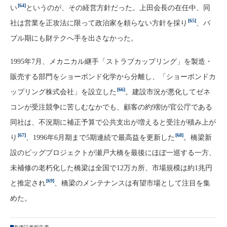
[64]
い
というのが、その経営方針だった。上田会長の在任中、同
[65]
社は営業を正攻法に限って政治家を頼らない方針を採り
、バ
ブル期にも財テクへ手を出さなかった。
1995年7月、メカニカル継手「ストラブカップリング」を製造・
販売する部門をショーボンド化学から分離し、「ショーボンドカ
[66]
ップリング株式会社」を設立した
。建設市況が悪化してゼネ
コンが受注競争に苦しむなかでも、顧客の約9割が官公庁である
同社は、不況期に補正予算で公共支出が増えると受注が積み上が
[67]
[68]
り
、1996年6月期まで5期連続で最高益を更新した
。橋梁新
設のビッグプロジェクトが瀬戸大橋を最後にほぼ一巡する一方、
未補修の老朽化した橋梁は全国で12万カ所、市場規模は約1兆円
[69]
と推定され
、橋梁のメンテナンスは有望市場として注目を集
めた。