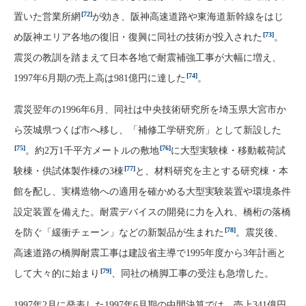
[72]
置いた営業所網
が効き、阪神高速道路や東海道新幹線をはじ
[73]
め阪神エリア各地の復旧・復興に同社の技術が投入された
。
震災の教訓を踏まえて日本各地で耐震補強工事が大幅に増え、
[74]
1997年6月期の売上高は981億円に達した
。
震災翌年の1996年6月、同社は中央技術研究所を埼玉県大宮市か
ら茨城県つくば市へ移し、「補修工学研究所」として新設した
[75]
[76]
。約2万1千平方メートルの敷地
に大型実験棟・移動載荷試
[77]
験棟・供試体製作棟の3棟
と、材料研究を主とする研究棟・本
館を配し、実構造物への適用を確かめる大型実験装置や環境条件
設定装置を備えた。耐震デバイスの開発に力を入れ、橋桁の落橋
[78]
を防ぐ「緩衝チェーン」などの新製品が生まれた
。震災後、
高速道路の橋脚耐震工事は建設省主導で1995年度から3年計画と
[79]
して大々的に始まり
、同社の橋脚工事の受注も急増した。
1997年2月に発表した1997年6月期の中間決算では、売上341億円