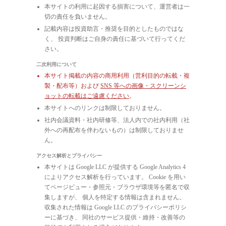
本サイトの利用に起因する損害について、運営者は一
切の責任を負いません。
記載内容は投資助言・推奨を目的としたものではな
く、 投資判断はご自身の責任に基づいて行ってくだ
さい。
二次利用について
本サイト掲載の内容の商用利用（営利目的の転載・複
製・配布等）および
SNS 等への画像・スクリーンシ
ョットの転載はご遠慮ください
。
本サイトへのリンクは制限しておりません。
社内会議資料・社内研修等、法人内での社内利用（社
外への再配布を伴わないもの）は制限しておりませ
ん。
アクセス解析とプライバシー
本サイトは Google LLC が提供する Google Analytics 4
によりアクセス解析を行っています。 Cookie を用い
てページビュー・参照元・ブラウザ環境等を匿名で収
集しますが、 個人を特定する情報は含まれません。
収集された情報は Google LLC のプライバシーポリシ
ーに基づき、 同社のサービス提供・維持・改善等の