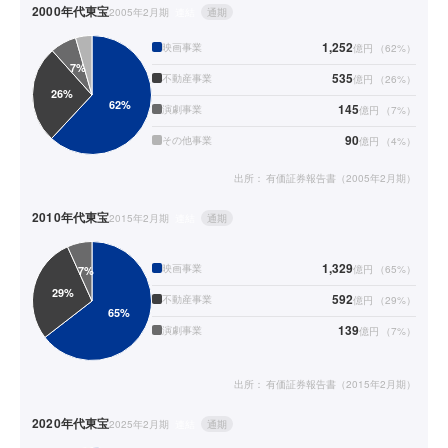
2000年代
東宝
2005年2月期
連結
通期
1,252
映画事業
億円
（
62
%）
535
不動産事業
億円
（
26
%）
145
演劇事業
億円
（
7
%）
90
その他事業
億円
（
4
%）
出所：
有価証券報告書（2005年2月期）
2010年代
東宝
2015年2月期
連結
通期
1,329
映画事業
億円
（
65
%）
592
不動産事業
億円
（
29
%）
139
演劇事業
億円
（
7
%）
出所：
有価証券報告書（2015年2月期）
2020年代
東宝
2025年2月期
連結
通期