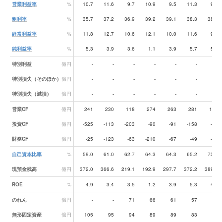
営業利益率
%
10.7
11.6
9.7
10.9
9.5
11.3
9.3
粗利率
%
35.7
37.2
36.9
39.2
39.1
38.3
38.6
経常利益率
%
11.8
12.7
10.6
12.1
10.0
11.6
9.6
純利益率
%
5.3
3.9
3.6
1.1
3.9
5.7
5.4
特別利益
億円
-
-
-
-
-
-
-
特別損失（そのほか）
億円
-
-
-
-
-
-
-
特別損失（減損）
億円
-
-
-
-
-
-
-
営業CF
億円
241
230
118
274
263
281
141
投資CF
億円
-525
-113
-203
-90
-91
-158
-59
財務CF
億円
-25
-123
-63
-210
-67
-49
-64
自己資本比率
%
59.0
61.0
62.7
64.3
64.3
65.2
73.7
現預金残高
億円
372.0
366.6
219.1
192.9
297.7
372.2
389.2
ROE
%
4.9
3.4
3.5
1.2
3.9
5.3
4.2
のれん
億円
-
-
71
66
61
57
52
無形固定資産
億円
105
95
94
89
89
83
78