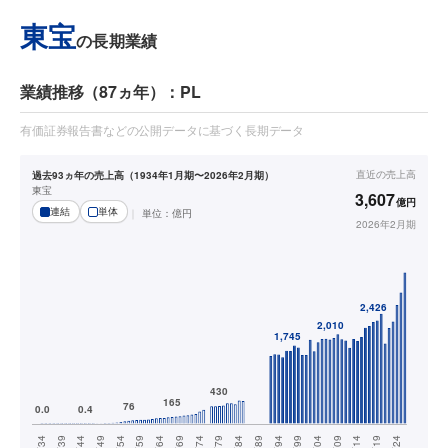
東宝
の長期業績
業績推移（87ヵ年）：PL
有価証券報告書などの公開データに基づく長期データ
直近の
売上高
過去93ヵ年の売上高（1934年1月期〜2026年2月期）
東宝
3,607
億円
連結
単体
単位：
億円
2026年2月期