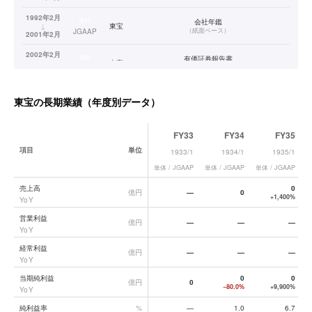
1992年2月
連結
会社年鑑
↓
東宝
（
紙面ベース
）
JGAAP
2001年2月
2002年2月
連結
有価証券報告書
↓
東宝
（
PDFベース
）
JGAAP
2014年2月
2015年2月
連結
有価証券報告書
東宝
の長期業績（年度別データ）
↓
東宝
（
XBRLベース
）
JGAAP
2025年2月
連結
FY33
FY34
FY35
2026年2月
東宝
—
JGAAP
項目
単位
1933/1
1934/1
1935/1
単体 / JGAAP
単体 / JGAAP
単体 / JGAAP
単
東宝
の長期業績データ一覧
売上高
0
億円
—
0
+1,400%
YoY
営業利益
億円
—
—
—
YoY
経常利益
億円
—
—
—
YoY
当期純利益
0
0
億円
0
−80.0%
+9,900%
YoY
純利益率
%
—
1.0
6.7