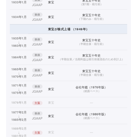
東宝五十年史
1933年1月
東宝
（
第1期・税引前
）
JGAAP
単体
東宝五十年史
1934年1月
東宝
（
下期のみ・税引前
）
JGAAP
東宝
が株式上場
（
1949
年）
1935年1月
単体
東宝五十年史
↓
東宝
（
半期合算・税引前
）
JGAAP
1963年1月
単体
東宝五十年史
1964年1月
東宝
（
半期合算／当期利益は税引前後混在のため非計上
）
JGAAP
1965年1月
単体
東宝五十年史
↓
東宝
（
半期合算・税引後
）
JGAAP
1970年1月
1971年1月
単体
会社年鑑（1976年版）
↓
東宝
（
紙面ベース
）
JGAAP
1975年1月
1976年1月
東宝
—
欠落
1977年2月
単体
会社年鑑（1986年版）
↓
東宝
（
紙面ベース
）
JGAAP
1985年2月
1986年2月
↓
東宝
—
欠落
1991年2月