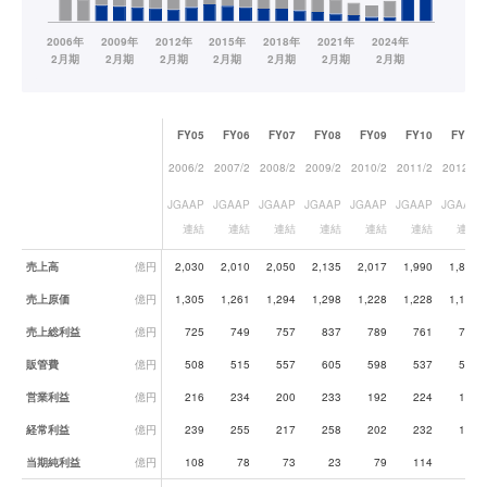
FY05
FY06
FY07
FY08
FY09
FY10
FY11
2006/2
2007/2
2008/2
2009/2
2010/2
2011/2
2012/2
JGAAP
JGAAP
JGAAP
JGAAP
JGAAP
JGAAP
JGAAP
連結
連結
連結
連結
連結
連結
連結
業績データ一覧
売上高
億円
2,030
2,010
2,050
2,135
2,017
1,990
1,814
売上原価
億円
1,305
1,261
1,294
1,298
1,228
1,228
1,113
売上総利益
億円
725
749
757
837
789
761
701
販管費
億円
508
515
557
605
598
537
532
営業利益
億円
216
234
200
233
192
224
168
経常利益
億円
239
255
217
258
202
232
174
当期純利益
億円
108
78
73
23
79
114
99