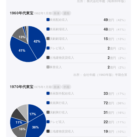
出所：
株式会社年鑑（昭和30年版）
1960年代
東宝
1962年1月期
単体
通期
49
映画配給収入
億円
（
42
%）
48
映画劇場収入
億円
（
41
%）
15
演劇劇場収入
億円
（
13
%）
2
テレビ収入
億円
（
2
%）
2
土地建物賃貸収入
億円
（
2
%）
2
事業収入
億円
（
2
%）
出所：
会社年鑑（1963年版）半期合算
1970年代
東宝
1975年1月期
単体
半期
33
映画製作配給収入
億円
（
17
%）
72
映画興行収入
億円
（
36
%）
31
演劇興行収入
億円
（
16
%）
22
テレビ収入
億円
（
11
%）
19
土地建物賃貸収入
億円
（
10
%）