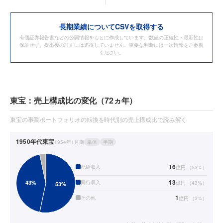
長期業績についてCSVを取得する
有価証券報告書などの公開情報をもとに作成しています。数値の正確性・最新性は
保証せず、提出後の訂正には追従していません。重要な判断には一次情報をご参照
ください。
東宝：売上構成比の変化（72ヵ年）
東宝の事業ポートフォリオの転換を時代別の売上構成比で読み解く
1950年代
東宝
1954年1月期
単体
半期
16
配給収入
億円
（
53
%）
13
興行収入
億円
（
43
%）
1
その他
億円
（
3
%）