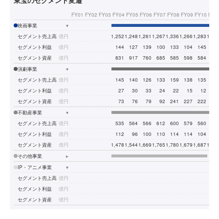
東宝のセグメント変遷
FY01
FY02
FY03
FY04
FY05
FY06
FY07
FY08
FY09
FY10
FY1
映画事業
▾
セグメント売上高
億円
1,252
1,248
1,261
1,267
1,336
1,266
1,283
1,12
セグメント利益
億円
144
127
139
100
133
104
145
9
セグメント資産
億円
831
917
760
685
585
598
584
66
演劇事業
▾
セグメント売上高
億円
145
140
126
133
159
138
135
12
セグメント利益
億円
27
30
33
24
22
15
12
1
セグメント資産
億円
73
76
79
92
241
227
222
23
不動産事業
▾
セグメント売上高
億円
535
564
566
612
600
579
560
55
セグメント利益
億円
112
96
100
110
114
114
104
10
セグメント資産
億円
1,478
1,544
1,669
1,765
1,780
1,679
1,687
1,78
その他事業
▸
IP・アニメ事業
▾
セグメント売上高
億円
セグメント利益
億円
セグメント資産
億円