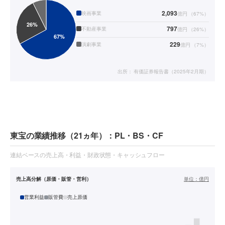
2,093
映画事業
億円
（
67
%）
797
不動産事業
億円
（
26
%）
229
演劇事業
億円
（
7
%）
出所：
有価証券報告書（2025年2月期）
東宝の業績推移（21ヵ年）：PL・BS・CF
連結ベースの売上高・利益・財政状態・キャッシュフロー
売上高分解（原価・販管・営利）
単位：
億円
営業利益
販管費
売上原価