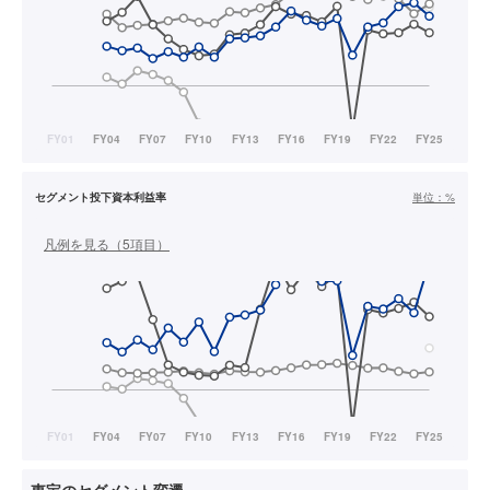
セグメント投下資本利益率
単位：
%
凡例を見る（
5
項目）