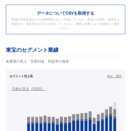
データ
についてCSVを取得する
有価証券報告書などの公開情報をもとに作成しています。数値の正確性・最新性は
保証せず、提出後の訂正には追従していません。重要な判断には一次情報をご参照
ください。
東宝のセグメント業績
各事業の売上・営業利益・利益率の推移
セグメント売上高
単位：
億円
凡例を見る（
5
項目）