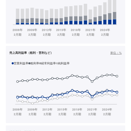
売上高利益率（粗利・営利など）
単位：
%
営業利益率
粗利率
経常利益率
純利益率