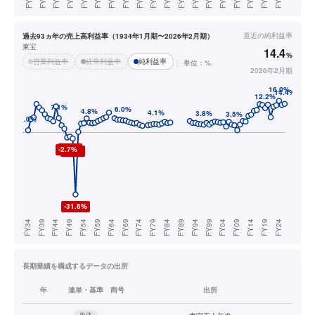
直近の
純利益率
過去93ヵ年の売上高利益率（1934年1月期〜2026年2月期）
東宝
14.4
%
営業利益率
経常利益率
純利益率
単位：%
2026年2月期
長期業績を構成するデータの出所
年
連単・基準
商号
出所
単体