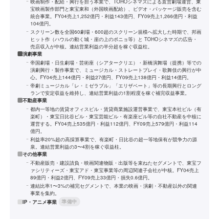
映画制作・配給・興行を担う本業で、TOHOシネマズによる直営劇場運営、東
宝映画製作部門と東宝東和（外国映画配給）、ビデオ・パッケージ販売を含む
統合事業。FY04売上1,252億円・利益143億円、FY09売上1,266億円・利益
104億円。
スクリーン数を全国60劇場・600超のスクリーン規模へ拡大した時期で、邦画
ヒット作（ハウルの動く城・崖の上のポニョ等）と TOHOシネマズの広告・
売店収入が中核。連結営業利益の半分超を稼ぐ収益柱。
演劇事業
帝国劇場・日生劇場・芸術座（シアタークリエ）・新橋演舞場（提携）等での
演劇興行・製作事業で、ミュージカル・ストレートプレイ・歌舞伎の興行が中
心。FY04売上144億円・利益27億円、FY09売上138億円・利益14億円。
帝劇ミュージカル「レ・ミゼラブル」「エリザベート」等の長期興行とロング
ランで安定収益を維持し、連結営業利益の1割程度を稼ぐ補完収益事業。
不動産事業
都内一等地の賃貸オフィスビル・賃貸商業施設運営事業で、東宝本社ビル（有
楽町）・東宝日比谷ビル・東宝芸能ビル・有楽座ビル等の自社不動産を中核に
運営する。FY04売上535億円・利益112億円、FY09売上579億円・利益114
億円。
利益率20%超の高採算事業で、有楽町・日比谷の超一等地保有が競争力の源
泉。連結営業利益の3〜4割を稼ぐ収益柱。
その他事業
不動産販売・建設請負・映画関連物販・出版等を束ねたセグメントで、東宝フ
ァシリティーズ・東宝アド・東宝事業等の周辺関連子会社が中核。FY04売上
89億円・利益2億円、FY09売上33億円・損失0.6億円。
連結比率1〜3%の補完セグメントで、本業の映画・演劇・不動産以外の関連
事業を集約。
準備中
IP・アニメ事業