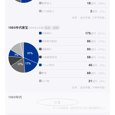
19
事業収入
億円
（
10
%）
2
その他収入
億円
（
1
%）
出所：
会社年鑑（1976年版）
1980年代
東宝
1985年2月期
単体
通期
173
映画興行
億円
（
31
%）
95
映画製作配給
億円
（
17
%）
93
演劇興行
億円
（
17
%）
59
土地建物賃貸
億円
（
11
%）
40
テレビ制作
億円
（
7
%）
69
事業
億円
（
13
%）
21
その他
億円
（
4
%）
出所：
会社年鑑（1986年版）
1990年代
欠落
データ未取得（該当年代の売上構成資料なし）