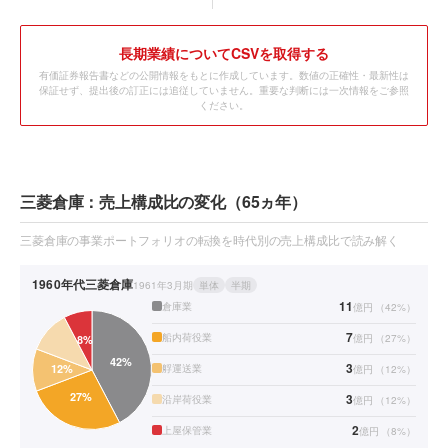
長期業績についてCSVを取得する
有価証券報告書などの公開情報をもとに作成しています。数値の正確性・最新性は
保証せず、提出後の訂正には追従していません。重要な判断には一次情報をご参照
ください。
三菱倉庫：売上構成比の変化（65ヵ年）
三菱倉庫の事業ポートフォリオの転換を時代別の売上構成比で読み解く
1960年代
三菱倉庫
1961年3月期
単体
半期
11
倉庫業
億円
（
42
%）
7
船内荷役業
億円
（
27
%）
3
艀運送業
億円
（
12
%）
3
沿岸荷役業
億円
（
12
%）
2
上屋保管業
億円
（
8
%）