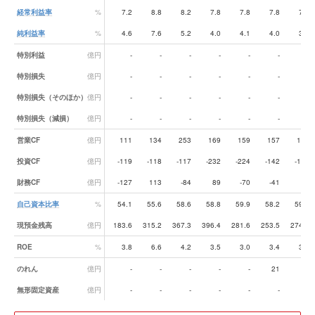
経常利益率
%
7.2
8.8
8.2
7.8
7.8
7.8
7.1
純利益率
%
4.6
7.6
5.2
4.0
4.1
4.0
3.7
特別利益
億円
-
-
-
-
-
-
-
特別損失
億円
-
-
-
-
-
-
-
特別損失（そのほか）
億円
-
-
-
-
-
-
-
特別損失（減損）
億円
-
-
-
-
-
-
-
営業CF
億円
111
134
253
169
159
157
146
投資CF
億円
-119
-118
-117
-232
-224
-142
-125
財務CF
億円
-127
113
-84
89
-70
-41
-0
自己資本比率
%
54.1
55.6
58.6
58.8
59.9
58.2
59.9
現預金残高
億円
183.6
315.2
367.3
396.4
281.6
253.5
274.2
ROE
%
3.8
6.6
4.2
3.5
3.0
3.4
3.6
のれん
億円
-
-
-
-
-
21
19
無形固定資産
億円
-
-
-
-
-
-
-