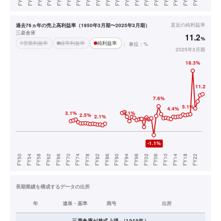
直近の
純利益率
過去76ヵ年の売上高利益率（1950年3月期〜2025年3月期）
三菱倉庫
11.2
%
営業利益率
経常利益率
純利益率
単位：%
2025年3月期
長期業績を構成するデータの出所
年
連単・基準
商号
出所
三菱倉庫
が株式上場
（
1949
年）