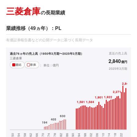
三菱倉庫
の長期業績
業績推移（49ヵ年）：PL
有価証券報告書などの公開データに基づく長期データ
直近の
売上高
過去76ヵ年の売上高（1950年3月期〜2025年3月期）
三菱倉庫
2,840
億円
連結
単体
単位：
億円
2025年3月期