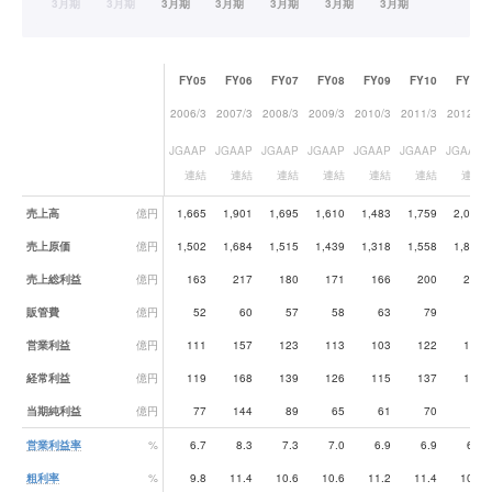
FY05
FY06
FY07
FY08
FY09
FY10
FY11
2006/3
2007/3
2008/3
2009/3
2010/3
2011/3
2012/3
JGAAP
JGAAP
JGAAP
JGAAP
JGAAP
JGAAP
JGAAP
連結
連結
連結
連結
連結
連結
連結
業績データ一覧
売上高
億円
1,665
1,901
1,695
1,610
1,483
1,759
2,037
売上原価
億円
1,502
1,684
1,515
1,439
1,318
1,558
1,816
売上総利益
億円
163
217
180
171
166
200
221
販管費
億円
52
60
57
58
63
79
95
営業利益
億円
111
157
123
113
103
122
125
経常利益
億円
119
168
139
126
115
137
145
当期純利益
億円
77
144
89
65
61
70
76
営業利益率
%
6.7
8.3
7.3
7.0
6.9
6.9
6.2
粗利率
%
9.8
11.4
10.6
10.6
11.2
11.4
10.8