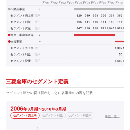
FY01
FY02
FY03
FY04
FY05
FY06
FY07
FY08
FY09
FY10
FY1
不動産事業
▾
セグメント売上高
億円
329
549
398
366
364
362
45
セグメント利益
億円
105
144
116
114
110
111
11
セグメント資産
億円
947
1,110
918
871
1,043
1,024
1,01
倉庫・港湾運送等の物流事業
▸
物流事業
▾
セグメント売上高
億円
1,397
1,57
セグメント利益
億円
50
5
セグメント資産
億円
1,580
1,62
三菱倉庫のセグメント定義
セグメント区分の切り替わりごとに各事業の内容を記載
2006
年3月期〜2010年3月期
セグメント売上高
セグメント利益
セグメント利益率
単位：
億円