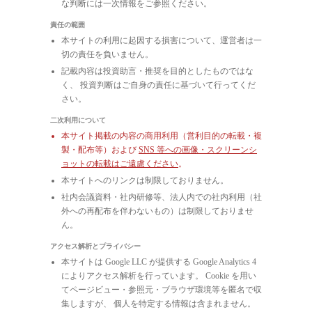
な判断には一次情報をご参照ください。
責任の範囲
本サイトの利用に起因する損害について、運営者は一
切の責任を負いません。
記載内容は投資助言・推奨を目的としたものではな
く、 投資判断はご自身の責任に基づいて行ってくだ
さい。
二次利用について
本サイト掲載の内容の商用利用（営利目的の転載・複
製・配布等）および
SNS 等への画像・スクリーンシ
ョットの転載はご遠慮ください
。
本サイトへのリンクは制限しておりません。
社内会議資料・社内研修等、法人内での社内利用（社
外への再配布を伴わないもの）は制限しておりませ
ん。
アクセス解析とプライバシー
本サイトは Google LLC が提供する Google Analytics 4
によりアクセス解析を行っています。 Cookie を用い
てページビュー・参照元・ブラウザ環境等を匿名で収
集しますが、 個人を特定する情報は含まれません。