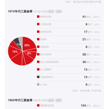
出所：
株式会社年鑑 昭和37年版
1970年代
三菱倉庫
1975年3月期
単体
半期
41
倉庫保管料
億円
（
22
%）
8
上屋保管料
億円
（
4
%）
17
倉庫荷役料
億円
（
9
%）
21
荷捌料
億円
（
11
%）
8
艀運送料
億円
（
4
%）
28
船内作業料
億円
（
15
%）
30
輸出入貨物取扱料
億円
（
16
%）
13
陸上運搬料
億円
（
7
%）
13
不動産業収入
億円
（
7
%）
9
その他
億円
（
5
%）
出所：
会社年鑑 1976年版
1980年代
三菱倉庫
1985年3月期
単体
通期
154
国際運送取扱
億円
（
22
%）