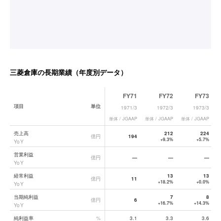
三菱倉庫
の長期業績（年度別データ）
FY71
FY72
FY73
項目
単位
1971/3
1972/3
1973/3
単体 / JGAAP
単体 / JGAAP
単体 / JGAAP
単
三菱倉庫
の長期業績データ一覧
売上高
212
224
億円
194
+9.3%
+5.7%
YoY
営業利益
億円
—
—
—
YoY
経常利益
13
13
億円
11
+18.2%
+0.0%
YoY
当期純利益
7
8
億円
6
+16.7%
+14.3%
YoY
純利益率
%
3.1
3.3
3.6