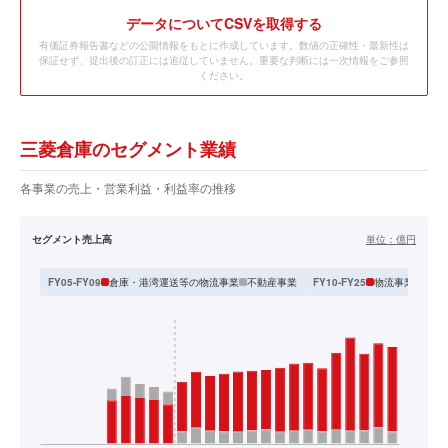
データ
についてCSVを取得する
有価証券報告書などの公開情報をもとに作成しています。数値の正確性・最新性は
保証せず、提出後の訂正には追従していません。重要な判断には一次情報をご参照
ください。
三菱倉庫のセグメント業績
各事業の売上・営業利益・利益率の推移
セグメント売上高
単位：
億円
倉庫・港湾運送等の物流事業
不動産事業
物流事業
不動
FY05-FY09
FY10-FY25