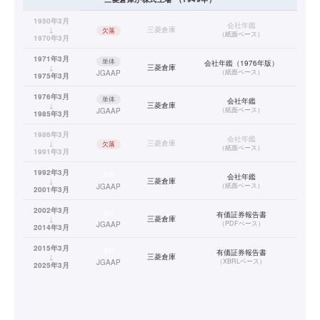
1950年3月
会社年鑑
↓
三菱倉庫
欠落
（
紙面ベース
）
1970年3月
1971年3月
単体
会社年鑑（1976年版）
↓
三菱倉庫
（
紙面ベース
）
JGAAP
1975年3月
1976年3月
単体
会社年鑑
↓
三菱倉庫
（
紙面ベース
）
JGAAP
1985年3月
1986年3月
会社年鑑
↓
三菱倉庫
欠落
（
紙面ベース
）
1991年3月
1992年3月
連結
会社年鑑
↓
三菱倉庫
（
紙面ベース
）
JGAAP
2001年3月
2002年3月
連結
有価証券報告書
↓
三菱倉庫
（
PDFベース
）
JGAAP
2014年3月
2015年3月
連結
有価証券報告書
↓
三菱倉庫
（
XBRLベース
）
JGAAP
2025年3月