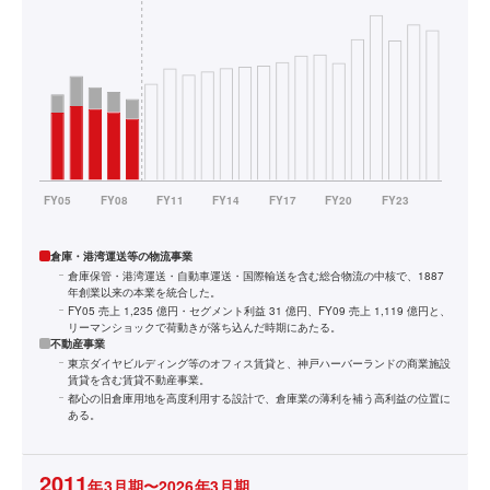
倉庫・港湾運送等の物流事業
倉庫保管・港湾運送・自動車運送・国際輸送を含む総合物流の中核で、1887
年創業以来の本業を統合した。
FY05 売上 1,235 億円・セグメント利益 31 億円、FY09 売上 1,119 億円と、
リーマンショックで荷動きが落ち込んだ時期にあたる。
不動産事業
東京ダイヤビルディング等のオフィス賃貸と、神戸ハーバーランドの商業施設
賃貸を含む賃貸不動産事業。
都心の旧倉庫用地を高度利用する設計で、倉庫業の薄利を補う高利益の位置に
ある。
2011
年3月期〜2026年3月期