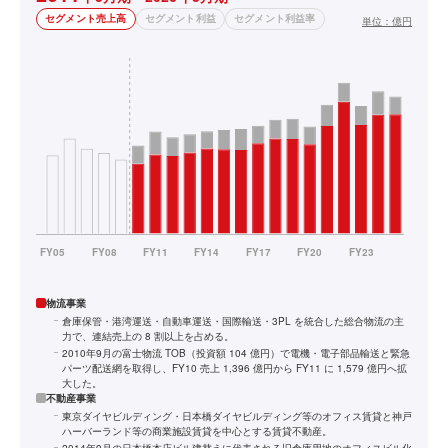
セグメント売上高
セグメント利益
セグメント利益率
単位：
億円
物流事業
倉庫保管・港湾運送・自動車運送・国際輸送・3PL を統合した総合物流の主
力で、連結売上の 8 割以上を占める。
2010年9月の富士物流 TOB（投資額 104 億円）で電機・電子部品輸送と緊急
パーツ配送網を取得し、FY10 売上 1,396 億円から FY11 に 1,579 億円へ拡
大した。
不動産事業
東京ダイヤビルディング・日本橋ダイヤビルディング等のオフィス賃貸と神戸
ハーバーランド等の商業施設賃貸を中心とする賃貸不動産。