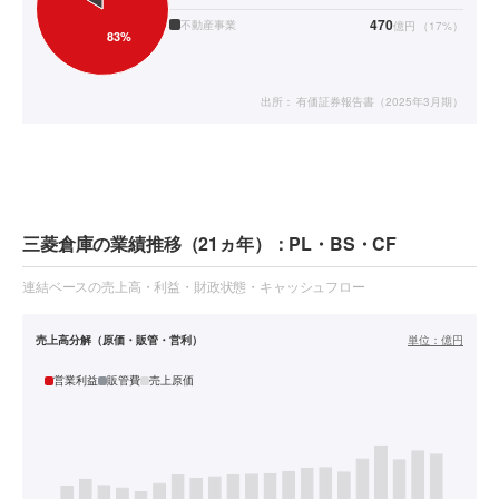
470
不動産事業
億円
（
17
%）
出所：
有価証券報告書（2025年3月期）
三菱倉庫の業績推移（21ヵ年）：PL・BS・CF
連結ベースの売上高・利益・財政状態・キャッシュフロー
売上高分解（原価・販管・営利）
単位：
億円
営業利益
販管費
売上原価