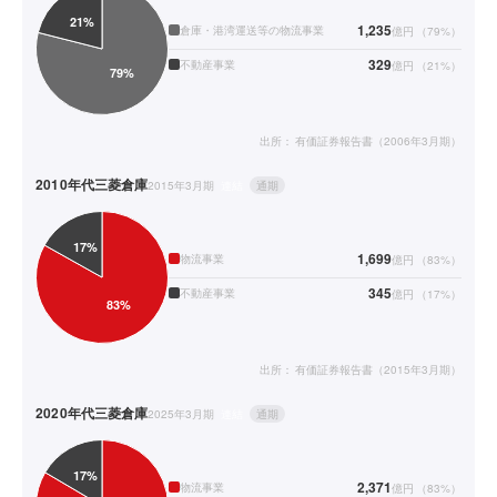
1,235
倉庫・港湾運送等の物流事業
億円
（
79
%）
329
不動産事業
億円
（
21
%）
出所：
有価証券報告書（2006年3月期）
2010年代
三菱倉庫
2015年3月期
連結
通期
1,699
物流事業
億円
（
83
%）
345
不動産事業
億円
（
17
%）
出所：
有価証券報告書（2015年3月期）
2020年代
三菱倉庫
2025年3月期
連結
通期
2,371
物流事業
億円
（
83
%）