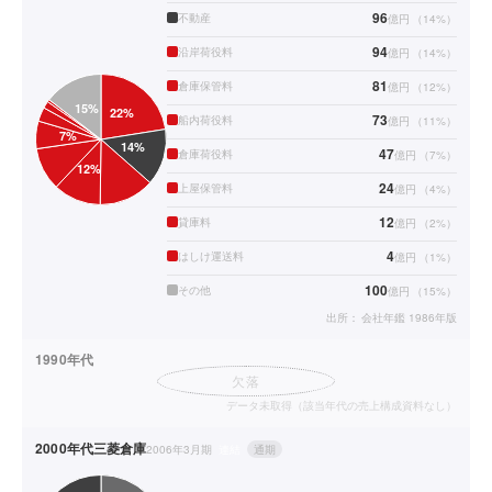
96
不動産
億円
（
14
%）
94
沿岸荷役料
億円
（
14
%）
81
倉庫保管料
億円
（
12
%）
73
船内荷役料
億円
（
11
%）
47
倉庫荷役料
億円
（
7
%）
24
上屋保管料
億円
（
4
%）
12
貸庫料
億円
（
2
%）
4
はしけ運送料
億円
（
1
%）
100
その他
億円
（
15
%）
出所：
会社年鑑 1986年版
1990年代
欠落
データ未取得（該当年代の売上構成資料なし）
2000年代
三菱倉庫
2006年3月期
連結
通期