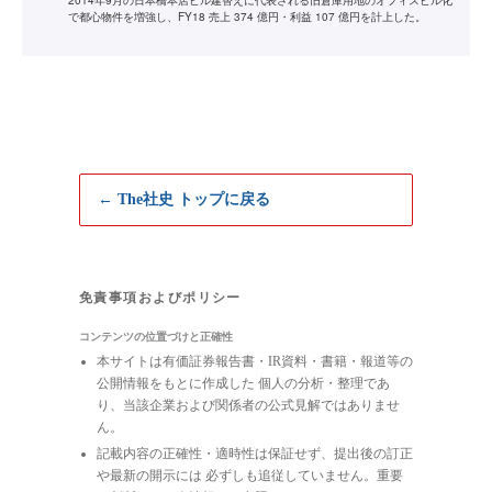
2014年9月の日本橋本店ビル建替えに代表される旧倉庫用地のオフィスビル化
で都心物件を増強し、FY18 売上 374 億円・利益 107 億円を計上した。
← The社史 トップに戻る
免責事項およびポリシー
コンテンツの位置づけと正確性
本サイトは有価証券報告書・IR資料・書籍・報道等の
公開情報をもとに作成した 個人の分析・整理であ
り、当該企業および関係者の公式見解ではありませ
ん。
記載内容の正確性・適時性は保証せず、提出後の訂正
や最新の開示には 必ずしも追従していません。重要