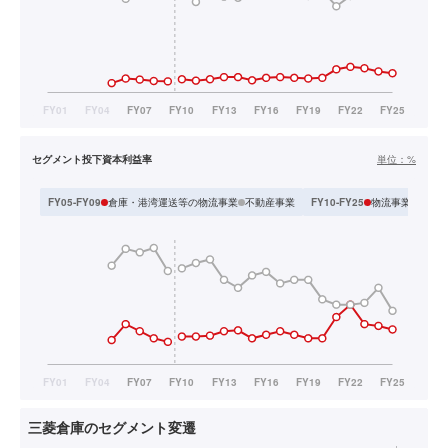
セグメント投下資本利益率
単位：
%
倉庫・港湾運送等の物流事業
不動産事業
物流事業
不動産
FY05-FY09
FY10-FY25
三菱倉庫のセグメント変遷