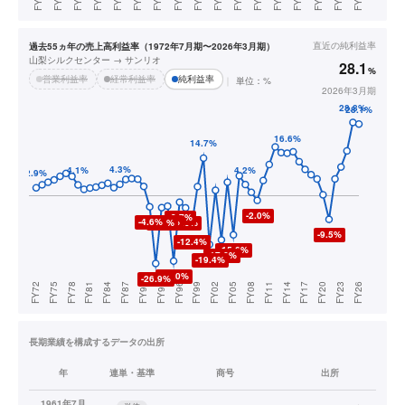
直近の
純利益率
過去55ヵ年の売上高利益率（1972年7月期〜2026年3月期）
山梨シルクセンター → サンリオ
28.1
%
営業利益率
経常利益率
純利益率
単位：%
2026年3月期
長期業績を構成するデータの出所
年
連単・基準
商号
出所
1961年7月