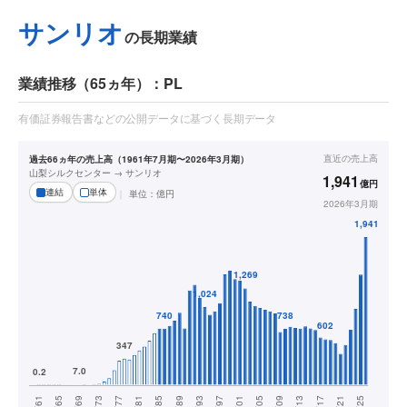
サンリオ
の長期業績
業績推移（65ヵ年）：PL
有価証券報告書などの公開データに基づく長期データ
直近の
売上高
過去66ヵ年の売上高（1961年7月期〜2026年3月期）
山梨シルクセンター → サンリオ
1,941
億円
連結
単体
単位：
億円
2026年3月期