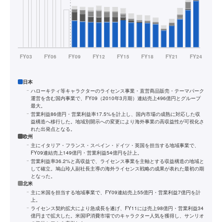
日本
ハローキティ等キャラクターのライセンス事業・直営商品販売・テーマパーク
運営を含む国内事業で、FY09（2010年3月期）連結売上496億円とグループ
最大。
営業利益86億円・営業利益率17.5%を計上し、国内市場の成熟に対応した収
益構造へ移行した。地域別開示への変更により海外事業の高収益性が可視化さ
れた出発点となる。
欧州
主にイタリア・フランス・スペイン・ドイツ・英国を担当する地域事業で、
FY09連結売上149億円・営業利益54億円を計上。
営業利益率36.2%と高収益で、ライセンス事業を主軸とする収益構造の地域と
して確立。鳩山玲人副社長主導の海外ライセンス戦略の成果が表れた最初の期
となった。
北米
主に米国を担当する地域事業で、FY09連結売上55億円・営業利益7億円を計
上。
ライセンス契約拡大により急成長を遂げ、FY11には売上98億円・営業利益34
億円まで拡大した。米国IP消費市場でのキャラクター人気を獲得し、サンリオ