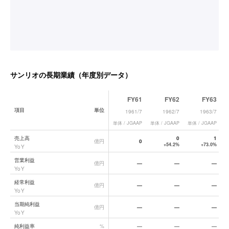
サンリオ
の長期業績（年度別データ）
FY61
FY62
FY63
項目
単位
1961/7
1962/7
1963/7
単体 / JGAAP
単体 / JGAAP
単体 / JGAAP
単
サンリオ
の長期業績データ一覧
売上高
0
1
億円
0
+54.2%
+73.0%
YoY
営業利益
億円
—
—
—
YoY
経常利益
億円
—
—
—
YoY
当期純利益
億円
—
—
—
YoY
純利益率
%
—
—
—