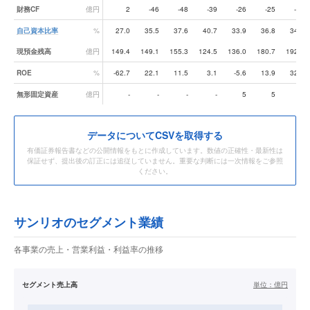
財務CF
億円
2
-46
-48
-39
-26
-25
-86
自己資本比率
%
27.0
35.5
37.6
40.7
33.9
36.8
34.9
現預金残高
億円
149.4
149.1
155.3
124.5
136.0
180.7
192.7
ROE
%
-62.7
22.1
11.5
3.1
-5.6
13.9
32.2
無形固定資産
億円
-
-
-
-
5
5
3
データ
についてCSVを取得する
有価証券報告書などの公開情報をもとに作成しています。数値の正確性・最新性は
保証せず、提出後の訂正には追従していません。重要な判断には一次情報をご参照
ください。
サンリオのセグメント業績
各事業の売上・営業利益・利益率の推移
セグメント売上高
単位：
億円