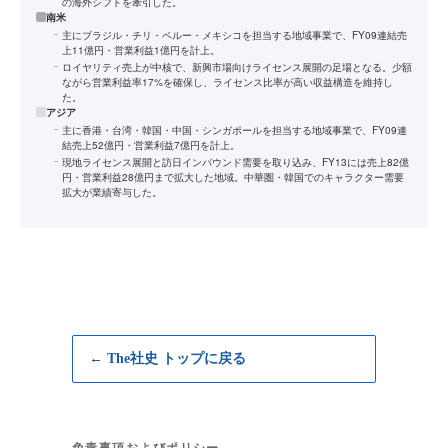
の海外シフトを牽引した。
南米
主にブラジル・チリ・ペルー・メキシコを担当する地域事業で、FY09連結売
上11億円・営業利益1億円を計上。
ロイヤリティ売上が中核で、新興市場向けライセンス展開の足場となる。少額
ながら営業利益率17%を確保し、ライセンス比率が高い収益構造を維持し
た。
アジア
主に香港・台湾・韓国・中国・シンガポールを担当する地域事業で、FY09連
結売上52億円・営業利益7億円を計上。
現地ライセンス展開と訪日インバウンド需要を取り込み、FY13には売上82億
円・営業利益28億円まで拡大した地域。中華圏・韓国でのキャラクター需要
拡大が業績寄与した。
← The社史 トップに戻る
免責事項およびポリシー