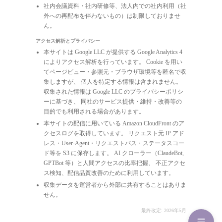
社内会議資料・社内研修等、法人内での社内利用（社
外への再配布を伴わないもの）は制限しておりませ
ん。
アクセス解析とプライバシー
本サイトは Google LLC が提供する Google Analytics 4
によりアクセス解析を行っています。 Cookie を用い
てページビュー・参照元・ブラウザ環境等を匿名で収
集しますが、 個人を特定する情報は含まれません。
収集された情報は Google LLC のプライバシーポリシ
ーに基づき、 同社のサービス提供・維持・改善等の
目的でも利用される場合があります。
本サイトの配信に用いている Amazon CloudFront のア
クセスログを取得しています。 リクエスト元 IP アド
レス・User-Agent・リクエストパス・ステータスコー
ド等を S3 に保存します。 AI クローラー（ClaudeBot,
GPTBot 等）と人間アクセスの比率把握、 不正アクセ
ス検知、配信品質改善のために利用しています。
収集データを運営者から外部に共有することはありま
せん。
最終改定: 2026年5月