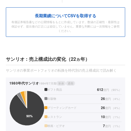
長期業績についてCSVを取得する
有価証券報告書などの公開情報をもとに作成しています。数値の正確性・最新性は
保証せず、提出後の訂正には追従していません。重要な判断には一次情報をご参照
ください。
サンリオ：売上構成比の変化（22ヵ年）
サンリオの事業ポートフォリオの転換を時代別の売上構成比で読み解く
1980年代
サンリオ
1984年7月期
単体
通期
612
ギフト商品
億円
（
90
%）
26
出版物
億円
（
4
%）
26
グリーティングカード
億円
（
4
%）
10
レストラン
億円
（
1
%）
7
映画・ビデオ
億円
（
1
%）