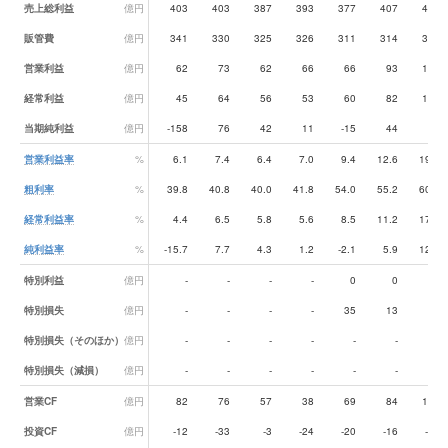
売上総利益
億円
403
403
387
393
377
407
461
販管費
億円
341
330
325
326
311
314
312
営業利益
億円
62
73
62
66
66
93
150
経常利益
億円
45
64
56
53
60
82
134
当期純利益
億円
-158
76
42
11
-15
44
94
営業利益率
%
6.1
7.4
6.4
7.0
9.4
12.6
19.6
粗利率
%
39.8
40.8
40.0
41.8
54.0
55.2
60.2
経常利益率
%
4.4
6.5
5.8
5.6
8.5
11.2
17.5
純利益率
%
-15.7
7.7
4.3
1.2
-2.1
5.9
12.2
特別利益
億円
-
-
-
-
0
0
5
特別損失
億円
-
-
-
-
35
13
17
特別損失（そのほか）
億円
-
-
-
-
-
-
-
特別損失（減損）
億円
-
-
-
-
-
-
-
営業CF
億円
82
76
57
38
69
84
132
投資CF
億円
-12
-33
-3
-24
-20
-16
-21