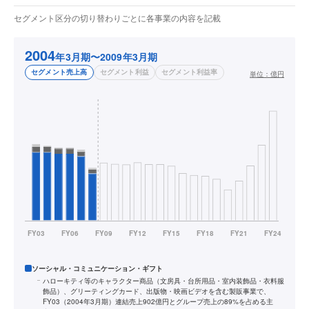
セグメント区分の切り替わりごとに各事業の内容を記載
2004
年3月期〜2009年3月期
セグメント売上高
セグメント利益
セグメント利益率
単位：
億円
ソーシャル・コミュニケーション・ギフト
ハローキティ等のキャラクター商品（文房具・台所用品・室内装飾品・衣料服
飾品）、グリーティングカード、出版物・映画ビデオを含む製販事業で、
FY03（2004年3月期）連結売上902億円とグループ売上の89%を占める主