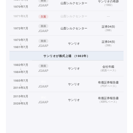
単体
サンリオの奇跡
↓
山梨シルクセンター
（
1982
）
JGAAP
1970年7月
1971年3月
山梨シルクセンター
—
欠落
単体
証券34(5)
1972年7月
山梨シルクセンター
（
398
）
JGAAP
1973年7月
単体
証券34(5)
↓
サンリオ
（
398
）
JGAAP
1981年7月
サンリオ
が株式上場
（
1982
年）
1982年7月
単体
会社年鑑
↓
サンリオ
（
紙面ベース
）
JGAAP
1984年7月
1985年7月
連結
有価証券報告書
↓
サンリオ
（
PDFベース
）
JGAAP
2014年3月
2015年3月
連結
有価証券報告書
↓
サンリオ
（
XBRLベース
）
JGAAP
2026年3月