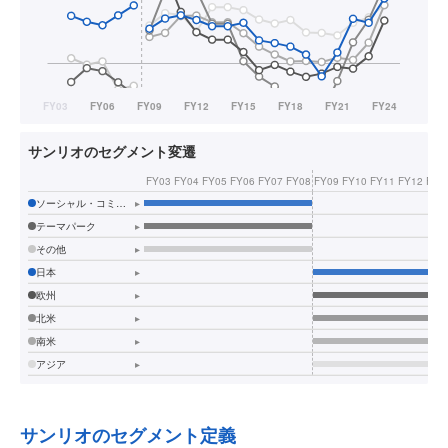
サンリオのセグメント変遷
FY03
FY04
FY05
FY06
FY07
FY08
FY09
FY10
FY11
FY12
FY1
ソーシャル・コミュニケーション・ギフト
▸
テーマパーク
▸
その他
▸
日本
▸
欧州
▸
北米
▸
南米
▸
アジア
▸
サンリオのセグメント定義