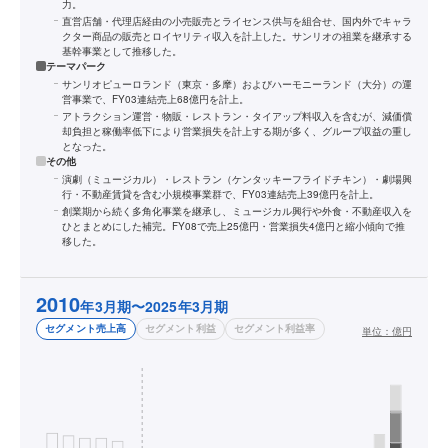
力。
直営店舗・代理店経由の小売販売とライセンス供与を組合せ、国内外でキャラ
クター商品の販売とロイヤリティ収入を計上した。サンリオの祖業を継承する
基幹事業として推移した。
テーマパーク
サンリオピューロランド（東京・多摩）およびハーモニーランド（大分）の運
営事業で、FY03連結売上68億円を計上。
アトラクション運営・物販・レストラン・タイアップ料収入を含むが、減価償
却負担と稼働率低下により営業損失を計上する期が多く、グループ収益の重し
となった。
その他
演劇（ミュージカル）・レストラン（ケンタッキーフライドチキン）・劇場興
行・不動産賃貸を含む小規模事業群で、FY03連結売上39億円を計上。
創業期から続く多角化事業を継承し、ミュージカル興行や外食・不動産収入を
ひとまとめにした補完。FY08で売上25億円・営業損失4億円と縮小傾向で推
移した。
2010
年3月期〜2025年3月期
セグメント売上高
セグメント利益
セグメント利益率
単位：
億円