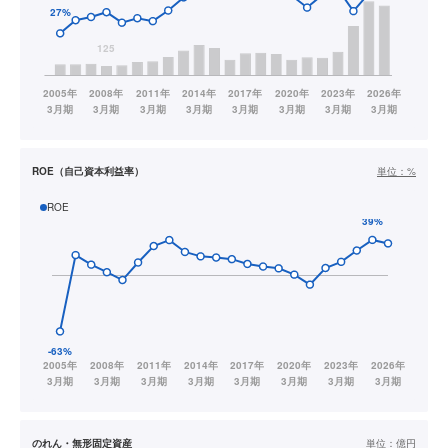
ROE（自己資本利益率）
単位：
%
ROE
のれん・無形固定資産
単位：
億円