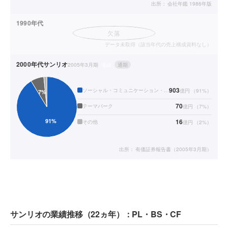
出所：
会社年鑑 1986年版
1990年代
欠落
データ未取得（該当年代の売上構成資料なし）
2000年代
サンリオ
2005年3月期
連結
通期
903
ソーシャル・コミュニケーション・ギフト
億円
（
91
%）
70
テーマパーク
億円
（
7
%）
16
その他
億円
（
2
%）
出所：
有価証券報告書（2005年3月期）
サンリオの業績推移（22ヵ年）：PL・BS・CF