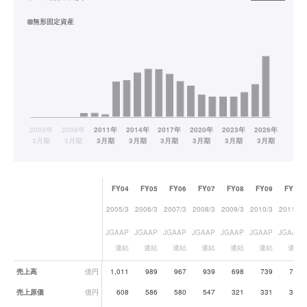
無形固定資産
FY04
FY05
FY06
FY07
FY08
FY09
FY10
2005/3
2006/3
2007/3
2008/3
2009/3
2010/3
2011/3
JGAAP
JGAAP
JGAAP
JGAAP
JGAAP
JGAAP
JGAAP
連結
連結
連結
連結
連結
連結
連結
業績データ一覧
売上高
億円
1,011
989
967
939
698
739
766
売上原価
億円
608
586
580
547
321
331
305