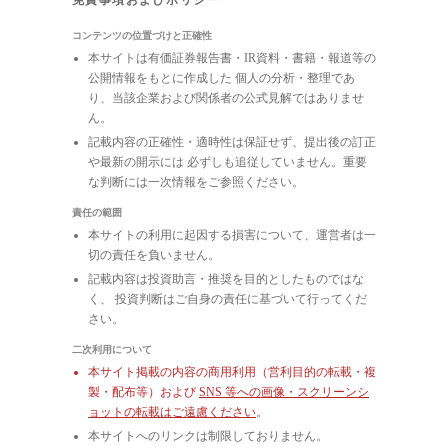
コンテンツの位置づけと正確性
本サイトは有価証券報告書・IR資料・書籍・報道等の
公開情報をもとに作成した 個人の分析・整理であ
り、当該企業および関係者の公式見解ではありませ
ん。
記載内容の正確性・適時性は保証せず、提出後の訂正
や最新の開示には 必ずしも追従していません。重要
な判断には一次情報をご参照ください。
責任の範囲
本サイトの利用に起因する損害について、運営者は一
切の責任を負いません。
記載内容は投資助言・推奨を目的としたものではな
く、 投資判断はご自身の責任に基づいて行ってくだ
さい。
二次利用について
本サイト掲載の内容の商用利用（営利目的の転載・複
製・配布等）および
SNS 等への画像・スクリーンシ
ョットの転載はご遠慮ください
。
本サイトへのリンクは制限しておりません。