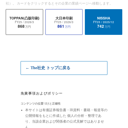
社）。 カードをクリックするとその企業の業績ページへ移動します。
TOPPAN(凸版印刷)
大日本印刷
NISSHA
FY25
/ 2026/3
FY25
/ 2026/3
FY25
/ 2025/12
868
861
742
万円
万円
万円
← The社史 トップに戻る
免責事項およびポリシー
コンテンツの位置づけと正確性
本サイトは有価証券報告書・IR資料・書籍・報道等の
公開情報をもとに作成した 個人の分析・整理であ
り、当該企業および関係者の公式見解ではありませ
ん。