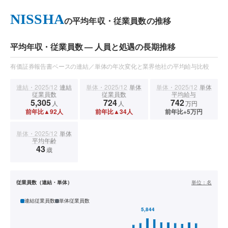
NISSHA
の平均年収・従業員数の推移
平均年収・従業員数 — 人員と処遇の長期推移
有価証券報告書ベースの連結／単体の年次変化と業界他社の平均給与比較
連結・2025/12
連結
単体・2025/12
単体
単体・2025/12
単体
従業員数
従業員数
平均給与
5,305
724
742
人
人
万円
前年比▲92人
前年比▲34人
前年比+5万円
単体・2025/12
単体
平均年齢
43
歳
従業員数（連結・単体）
単位：
名
連結従業員数
単体従業員数