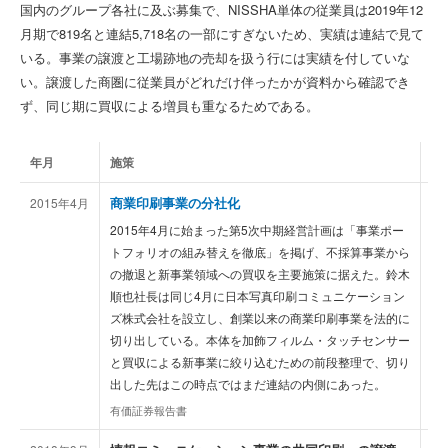
国内のグループ各社に及ぶ募集で、NISSHA単体の従業員は2019年12
月期で819名と連結5,718名の一部にすぎないため、実績は連結で見て
いる。事業の譲渡と工場跡地の売却を扱う行には実績を付していな
い。譲渡した商圏に従業員がどれだけ伴ったかが資料から確認でき
ず、同じ期に買収による増員も重なるためである。
年月
施策
発
商業印刷事業の分社化
2015年4月
祖
写
2015年4月に始まった第5次中期経営計画は「事業ポー
ン
トフォリオの組み替えを徹底」を掲げ、不採算事業から
の撤退と新事業領域への買収を主要施策に据えた。鈴木
順也社長は同じ4月に日本写真印刷コミュニケーション
ズ株式会社を設立し、創業以来の商業印刷事業を法的に
切り出している。本体を加飾フィルム・タッチセンサー
と買収による新事業に絞り込むための前段整理で、切り
出した先はこの時点ではまだ連結の内側にあった。
有価証券報告書