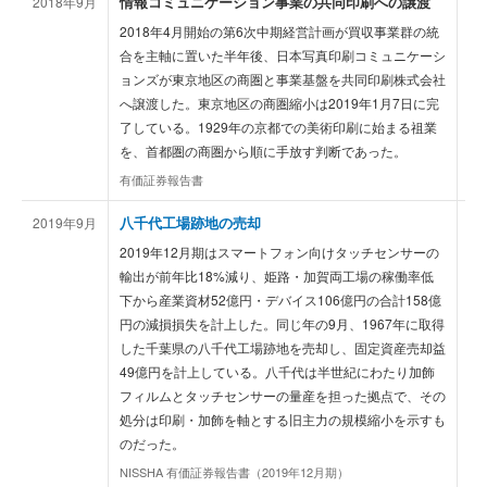
情報コミュニケーション事業の共同印刷への譲渡
2018年9月
東
を
2018年4月開始の第6次中期経営計画が買収事業群の統
合を主軸に置いた半年後、日本写真印刷コミュニケーシ
ョンズが東京地区の商圏と事業基盤を共同印刷株式会社
へ譲渡した。東京地区の商圏縮小は2019年1月7日に完
了している。1929年の京都での美術印刷に始まる祖業
を、首都圏の商圏から順に手放す判断であった。
有価証券報告書
八千代工場跡地の売却
2019年9月
—
2019年12月期はスマートフォン向けタッチセンサーの
輸出が前年比18%減り、姫路・加賀両工場の稼働率低
下から産業資材52億円・デバイス106億円の合計158億
円の減損損失を計上した。同じ年の9月、1967年に取得
した千葉県の八千代工場跡地を売却し、固定資産売却益
49億円を計上している。八千代は半世紀にわたり加飾
フィルムとタッチセンサーの量産を担った拠点で、その
処分は印刷・加飾を軸とする旧主力の規模縮小を示すも
のだった。
NISSHA 有価証券報告書（2019年12月期）