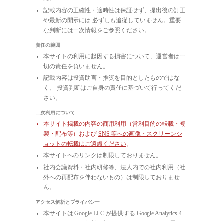
記載内容の正確性・適時性は保証せず、提出後の訂正
や最新の開示には 必ずしも追従していません。重要
な判断には一次情報をご参照ください。
責任の範囲
本サイトの利用に起因する損害について、運営者は一
切の責任を負いません。
記載内容は投資助言・推奨を目的としたものではな
く、 投資判断はご自身の責任に基づいて行ってくだ
さい。
二次利用について
本サイト掲載の内容の商用利用（営利目的の転載・複
製・配布等）および
SNS 等への画像・スクリーンシ
ョットの転載はご遠慮ください
。
本サイトへのリンクは制限しておりません。
社内会議資料・社内研修等、法人内での社内利用（社
外への再配布を伴わないもの）は制限しておりませ
ん。
アクセス解析とプライバシー
本サイトは Google LLC が提供する Google Analytics 4