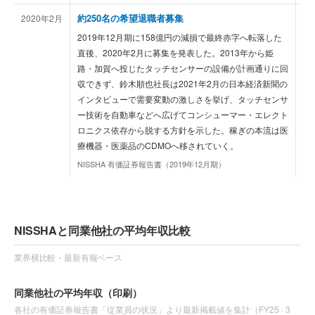
約250名の希望退職者募集
2020年2月
国
2
2019年12月期に158億円の減損で最終赤字へ転落した
直後、2020年2月に募集を発表した。2013年から姫
路・加賀へ投じたタッチセンサーの設備が計画通りに回
収できず、鈴木順也社長は2021年2月の日本経済新聞の
インタビューで需要変動の激しさを挙げ、タッチセンサ
ー技術を自動車などへ広げてコンシューマー・エレクト
ロニクス依存から脱する方針を示した。稼ぎの本流は医
療機器・医薬品のCDMOへ移されていく。
NISSHA 有価証券報告書（2019年12月期）
NISSHAと同業他社の平均年収比較
業界横比較・最新有報ベース
同業他社の平均年収
（印刷）
各社の有価証券報告書「従業員の状況」より最新掲載値を集計（
FY25
·
3