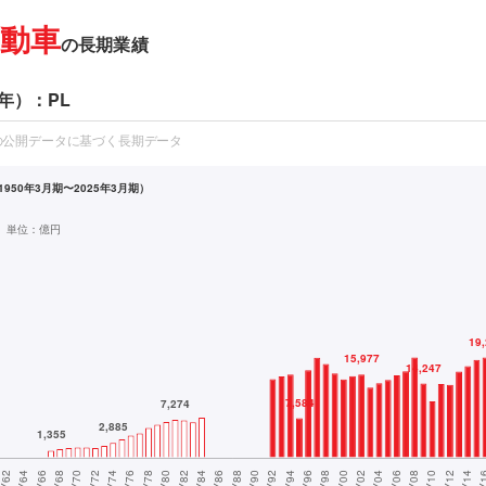
動車
の長期業績
年）：PL
の公開データに基づく長期データ
950年3月期〜2025年3月期）
単位：
億円