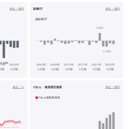
単位：
億円
財務CF
単位：
億円
財務CF
単位：
%
のれん・無形固定資産
単位：
億円
のれん
無形資産