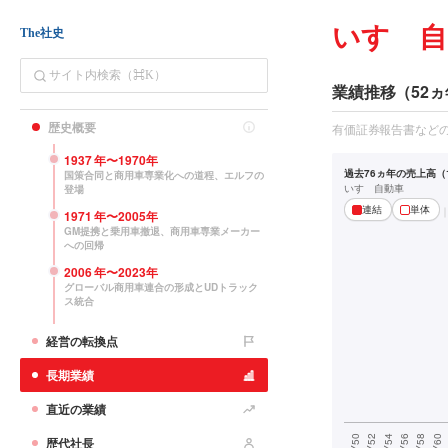
いすゞ自
The社史
業績推移（52ヵ
歴史概要
有価証券報告書など
1937
年〜
1970
年
過去76ヵ年の売上高（1
国策合同と商用車専業化への道程、エルフの
いすゞ自動車
登場
連結
単体
1971
年〜
2005
年
GM提携と乗用車撤退、商用車専業メーカー
への回帰
2006
年〜
2023
年
グローバル商用車連合の形成とUDトラック
ス統合
経営の転換点
長期業績
直近の業績
歴代社長