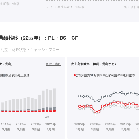
鑑 昭和37年版
出所：
会社年鑑 1976年版
出所：
会社年
績推移（22ヵ年）：PL・BS・CF
・利益・財政状態・キャッシュフロー
管・営利）
単位：
億円
売上高利益率（粗利・営利など）
用
販管費
売上原価
営業利益率
粗利率
経常利益率
純利益率