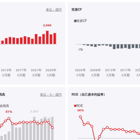
単位：
億円
投資CF
投資CF
残高
単位：
%・億円
ROE（自己資本利益率）
金残高
ROE