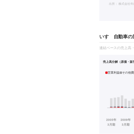
出所：
株式会社年
いすゞ自動車の業
連結ベースの売上高
売上高分解（原価・販
営業利益
その他費