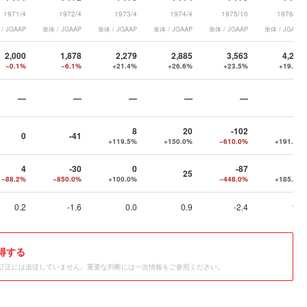
1971/4
1972/4
1973/4
1974/4
1975/10
1976/10
/ JGAAP
単体 / JGAAP
単体 / JGAAP
単体 / JGAAP
単体 / JGAAP
単体 / JGAAP
2,000
1,878
2,279
2,885
3,563
4,249
−0.1%
−6.1%
+21.4%
+26.6%
+23.5%
+19.3%
—
—
—
—
—
—
8
20
-102
93
0
-41
+119.5%
+150.0%
−610.0%
+191.2%
4
-30
0
-87
74
25
−88.2%
−850.0%
+100.0%
−448.0%
+185.1%
0.2
-1.6
0.0
0.9
-2.4
1.7
得する
訂正には追従していません。重要な判断には一次情報をご参照ください。