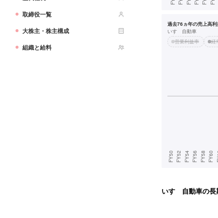
取締役一覧
過去76ヵ年の売上高利益
大株主・株主構成
いすゞ自動車
営業利益率
経
組織と給料
いすゞ自動車
の長