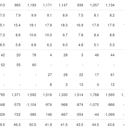
913
965
1,193
1,171
1,147
939
1,057
1,134
81
7.0
7.9
9.9
9.1
8.9
7.5
8.1
8.2
6.
5.1
15.4
18.1
17.9
18.3
16.9
17.9
17.9
16.
7.3
8.6
10.6
10.0
9.7
7.8
8.4
8.8
7.
6.5
5.8
6.8
6.2
6.0
4.8
5.1
5.3
3.
42
20
78
4
28
3
46
44
52
55
60
-
-
-
-
-
-
-
-
27
28
22
17
61
7
-
-
-
8
3
13
4
12
795
1,371
1,592
1,516
1,330
1,514
1,768
1,565
1,23
348
-575
-1,104
-974
-968
-874
-1,070
-866
-92
829
-722
-385
146
-667
-554
-44
-1,069
-25
9.5
46.3
50.5
41.9
41.5
43.5
44.5
43.6
44.