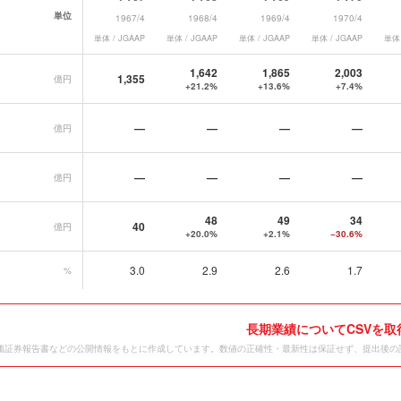
単位
1967/4
1968/4
1969/4
1970/4
単体 / JGAAP
単体 / JGAAP
単体 / JGAAP
単体 / JGAAP
単体 
業績データ一覧
1,642
1,865
2,003
1,355
億円
+21.2%
+13.6%
+7.4%
—
—
—
—
億円
—
—
—
—
億円
48
49
34
40
億円
+20.0%
+2.1%
−30.6%
3.0
2.9
2.6
1.7
%
長期業績についてCSVを取
価証券報告書などの公開情報をもとに作成しています。数値の正確性・最新性は保証せず、提出後の