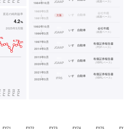
（
紙面ベース
）
JGAAP
1984年10月
1985年3月
会社年鑑
直近の
純利益率
↓
いすゞ自動車
欠落
（
紙面ベース
）
1991年3月
4.2
%
1992年10月
連結
2025年3月期
会社年鑑
↓
いすゞ自動車
（
紙面ベース
）
JGAAP
1996年3月
1997年3月
連結
有価証券報告書
↓
いすゞ自動車
（
PDFベース
）
JGAAP
2014年3月
2015年3月
連結
有価証券報告書
↓
いすゞ自動車
（
XBRLベース
）
JGAAP
2020年3月
2021年3月
連結
有価証券報告書
↓
いすゞ自動車
（
XBRLベース
）
IFRS
2025年3月
FY71
FY72
FY73
FY74
FY75
FY76