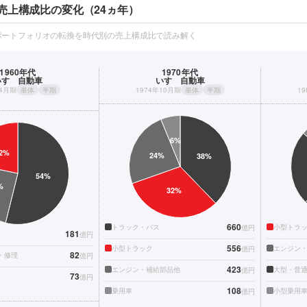
売上構成比の変化（24ヵ年）
ポートフォリオの転換を時代別の売上構成比で読み解く
1960年代
1970年代
いすゞ自動車
いすゞ自動車
年4月期
単体
半期
1974年10月期
単体
半期
1
660
トラック・バス
小型トラ
億円
181
億円
556
小型トラック
エンジン
億円
82
・修理
億円
423
エンジン・補給部品他
億円
73
億円
108
乗用車
小型乗用
億円