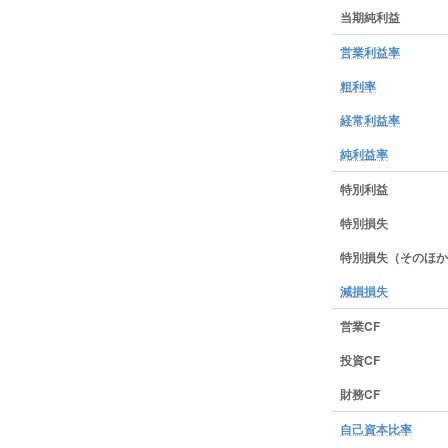
当期純利益
営業利益率
粗利率
経常利益率
純利益率
特別利益
特別損失
特別損失（そのほか
減損損失
営業CF
投資CF
財務CF
自己資本比率