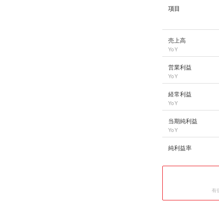
項目
いすゞ自動車
の長期
売上高
YoY
営業利益
YoY
経常利益
YoY
当期純利益
YoY
純利益率
有