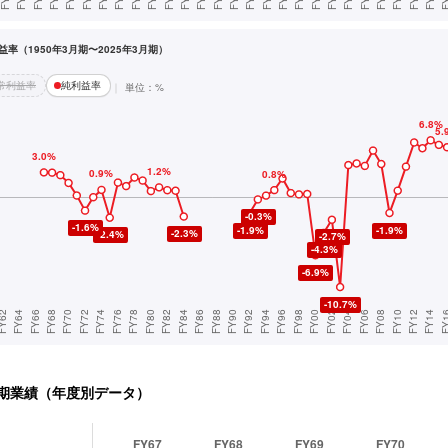
率（1950年3月期〜2025年3月期）
常利益率
純利益率
単位：%
期業績（年度別データ）
FY67
FY68
FY69
FY70