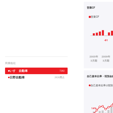
営業CF
営業CF
同業他社
いすゞ自動車
7202
自己資本比率・現預金
日野自動車
2026廃止
自己資本比率
現預