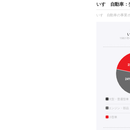
いすゞ自動車：
いすゞ自動車の事業
1961
大型・普通型車
エンジン・部品
小型車