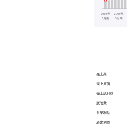
業績データ一覧
売上高
売上原価
売上総利益
販管費
営業利益
経常利益