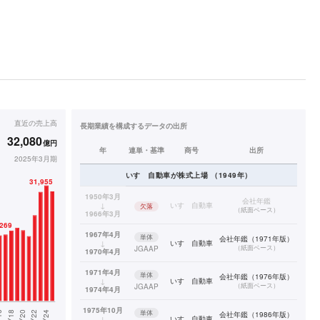
直近の
売上高
長期業績を構成するデータの出所
32,080
億円
年
連単・基準
商号
出所
2025年3月期
いすゞ自動車
が株式上場
（
1949
年）
1950年3月
会社年鑑
↓
いすゞ自動車
欠落
（
紙面ベース
）
1966年3月
1967年4月
単体
会社年鑑（1971年版）
↓
いすゞ自動車
（
紙面ベース
）
JGAAP
1970年4月
1971年4月
単体
会社年鑑（1976年版）
↓
いすゞ自動車
（
紙面ベース
）
JGAAP
1974年4月
1975年10月
単体
会社年鑑（1986年版）
↓
いすゞ自動車