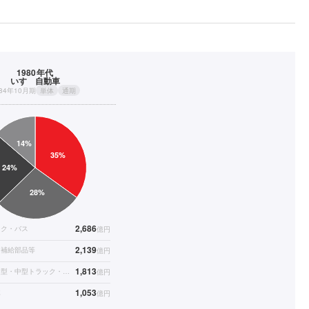
1980年代
いすゞ自動車
984年10月期
単体
通期
2,686
ック・バス
億円
2,139
・補給部品等
億円
1,813
大型・普通型・中型トラック・バス
億円
1,053
車
億円