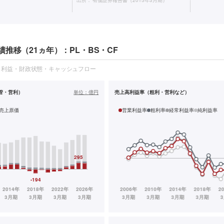
出所：
有価証券報告書（2015年3月期）
推移（21ヵ年）：PL・BS・CF
・利益・財政状態・キャッシュフロー
管・営利）
単位：
億円
売上高利益率（粗利・営利など）
売上原価
営業利益率
粗利率
経常利益率
純利益率