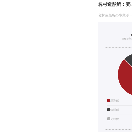
名村造船所：売
名村造船所の事業ポ
1961
新造船
修繕船
その他