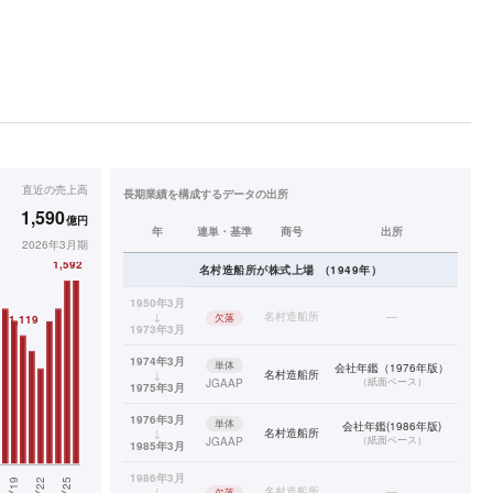
直近の
売上高
長期業績を構成するデータの出所
1,590
億円
年
連単・基準
商号
出所
2026年3月期
名村造船所
が株式上場
（
1949
年）
1950年3月
↓
名村造船所
—
欠落
1973年3月
1974年3月
単体
会社年鑑（1976年版）
↓
名村造船所
（
紙面ベース
）
JGAAP
1975年3月
1976年3月
単体
会社年鑑(1986年版)
↓
名村造船所
（
紙面ベース
）
JGAAP
1985年3月
1986年3月
↓
名村造船所
—
欠落