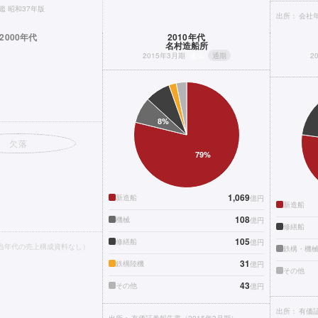
鑑 昭和37年版
出所：
会社年
2000年代
2010年代
名村造船所
2015年3月期
連結
通期
2
欠落
1,069
新造船
億円
新造船
108
機械
億円
修繕船
105
修繕船
億円
当年代の売上構成資料なし）
鉄構・機
31
鉄構陸機
億円
その他
43
その他
億円
出所：
有価証