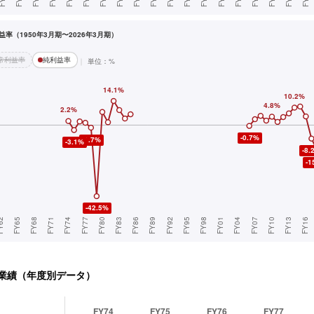
率（1950年3月期〜2026年3月期）
常利益率
純利益率
単位：%
業績（年度別データ）
FY74
FY75
FY76
FY77