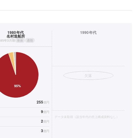
1980年代
1990年代
名村造船所
985年3月期
単体
通期
欠落
255
億円
9
億円
データ未取得（該当年代の売上構成資料なし）
2
億円
3
億円