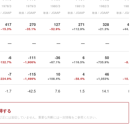
1978/3
1979/3
1980/3
1981/3
1982/3
1983/3
/ JGAAP
単体 / JGAAP
単体 / JGAAP
単体 / JGAAP
単体 / JGAAP
単体 / JGAAP
417
270
127
271
328
475
−15.3%
−35.1%
−52.9%
+112.9%
+21.3%
+44.6%
—
—
—
—
—
—
-6
-111
-36
6
50
46
−132.7%
−1,906%
+67.1%
+116.5%
+735.9%
−8.5%
-7
-115
10
4
46
42
−224.9%
−1,499%
+108.4%
−58.4%
+1,053%
−10.7%
-1.7
-42.5
7.6
1.5
14.1
8.7
得する
訂正には追従していません。重要な判断には一次情報をご参照ください。