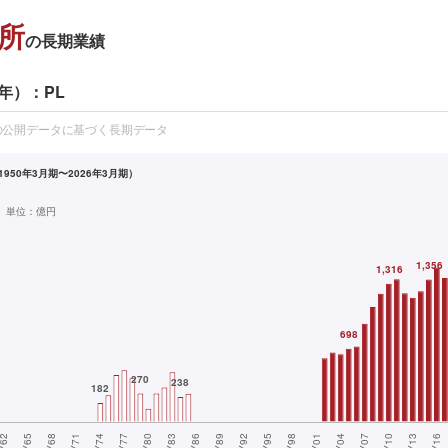
所
の長期業績
年）：PL
の公開データに基づく長期データ
950年3月期〜2026年3月期）
単位：
億円