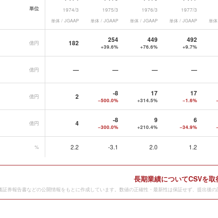
単位
1974/3
1975/3
1976/3
1977/3
単体 / JGAAP
単体 / JGAAP
単体 / JGAAP
単体 / JGAAP
単体 
績データ一覧
254
449
492
182
億円
+39.6%
+76.6%
+9.7%
—
—
—
—
億円
-8
17
17
2
億円
−500.0%
+314.5%
−1.6%
-8
9
6
4
億円
−300.0%
+210.4%
−34.9%
2.2
-3.1
2.0
1.2
%
長期業績についてCSVを取
価証券報告書などの公開情報をもとに作成しています。数値の正確性・最新性は保証せず、提出後の