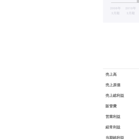
業績データ一覧
売上高
売上原価
売上総利益
販管費
営業利益
経常利益
当期純利益