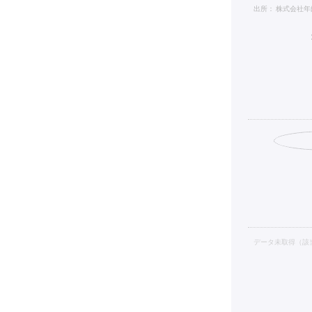
出所：
株式会社年
データ未取得（該