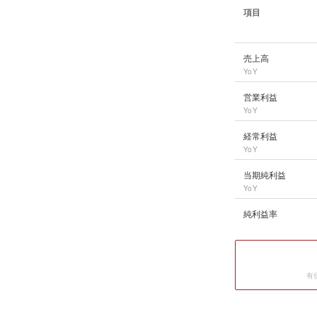
項目
名村造船所
の長期業
売上高
YoY
営業利益
YoY
経常利益
YoY
当期純利益
YoY
純利益率
有