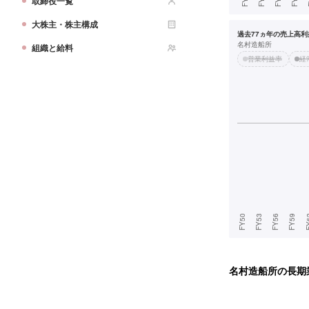
取締役一覧
大株主・株主構成
過去77ヵ年の売上高利益
名村造船所
組織と給料
営業利益率
経
名村造船所
の長期