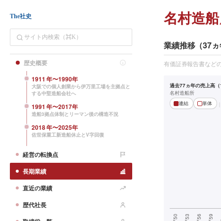
名村造船
The社史
業績推移（37ヵ
歴史概要
有価証券報告書など
1911
年〜
1990
年
過去77ヵ年の売上高（1
大阪での個人創業から伊万里工場を主拠点と
名村造船所
する中堅造船会社へ
連結
単体
1991
年〜
2017
年
造船3拠点体制とリーマン後の構造不況
2018
年〜
2025
年
佐世保重工新造船休止とV字回復
経営の転換点
長期業績
直近の業績
歴代社長