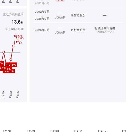
2001年3月
2002年3月
連結
直近の
純利益率
↓
名村造船所
—
JGAAP
2025年3月
13.6
%
連結
有価証券報告書
2026年3月期
2026年3月
名村造船所
（
XBRLベース
）
JGAAP
FY78
FY79
FY80
FY81
FY82
FY83