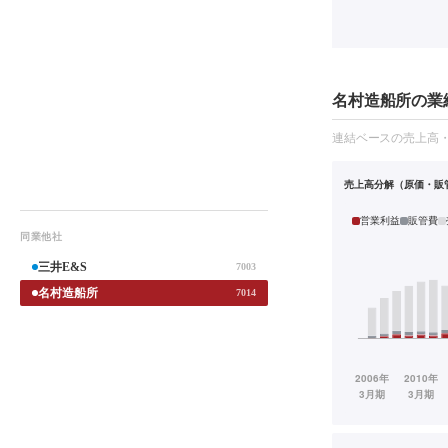
名村造船所の業績
連結ベースの売上高
売上高分解（原価・販
営業利益
販管費
同業他社
三井E&S
7003
名村造船所
7014