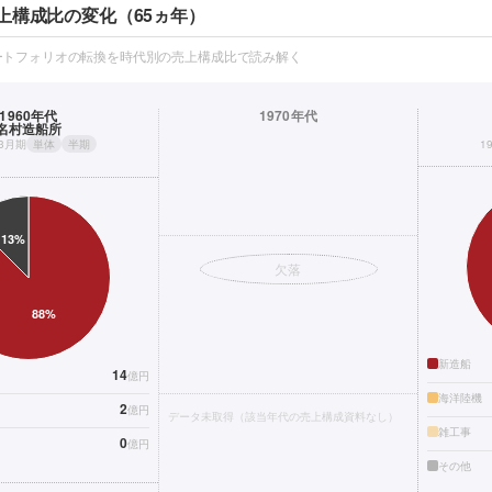
上構成比の変化（65ヵ年）
ートフォリオの転換を時代別の売上構成比で読み解く
1960年代
1970年代
名村造船所
年3月期
単体
半期
1
欠落
新造船
14
億円
海洋陸機
2
億円
データ未取得（該当年代の売上構成資料なし）
雑工事
0
億円
その他