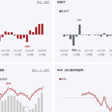
単位：
億円
投資CF
投資CF
残高
単位：
%・億円
ROE（自己資本利益率）
金残高
ROE