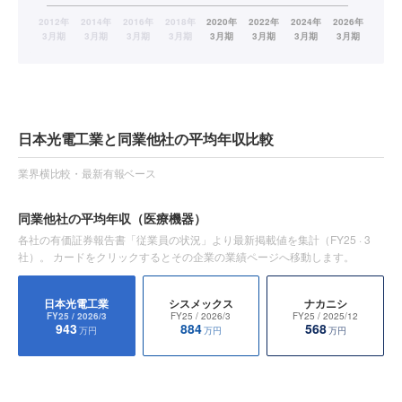
日本光電工業と同業他社の平均年収比較
業界横比較・最新有報ベース
同業他社の平均年収
（医療機器）
各社の有価証券報告書「従業員の状況」より最新掲載値を集計（
FY25
·
3
社）。 カードをクリックするとその企業の業績ページへ移動します。
日本光電工業
シスメックス
ナカニシ
FY25
/ 2026/3
FY25
/ 2026/3
FY25
/ 2025/12
943
884
568
万円
万円
万円