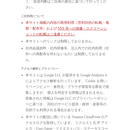
く、 投資判断はご自身の責任に基づいて行ってくだ
さい。
二次利用について
本サイト掲載の内容の商用利用（営利目的の転載・複
製・配布等）および
SNS 等への画像・スクリーンシ
ョットの転載はご遠慮ください
。
本サイトへのリンクは制限しておりません。
社内会議資料・社内研修等、法人内での社内利用（社
外への再配布を伴わないもの）は制限しておりませ
ん。
アクセス解析とプライバシー
本サイトは Google LLC が提供する Google Analytics 4
によりアクセス解析を行っています。 Cookie を用い
てページビュー・参照元・ブラウザ環境等を匿名で収
集しますが、 個人を特定する情報は含まれません。
収集された情報は Google LLC のプライバシーポリシ
ーに基づき、 同社のサービス提供・維持・改善等の
目的でも利用される場合があります。
本サイトの配信に用いている Amazon CloudFront のア
クセスログを取得しています。 リクエスト元 IP アド
レス・User-Agent・リクエストパス・ステータスコー