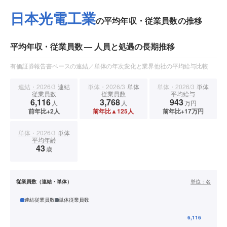
日本光電工業
の平均年収・従業員数の推移
平均年収・従業員数 — 人員と処遇の長期推移
有価証券報告書ベースの連結／単体の年次変化と業界他社の平均給与比較
連結・2026/3
連結
単体・2026/3
単体
単体・2026/3
単体
従業員数
従業員数
平均給与
6,116
3,768
943
人
人
万円
前年比+2人
前年比▲125人
前年比+17万円
単体・2026/3
単体
平均年齢
43
歳
従業員数（連結・単体）
単位：
名
連結従業員数
単体従業員数