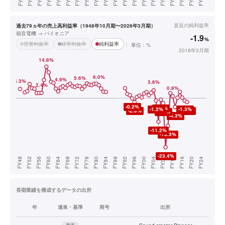
直近の
純利益率
過去79ヵ年の売上高利益率（1948年10月期〜2026年3月期）
福音電機 → パイオニア
-1.9
%
営業利益率
経常利益率
純利益率
単位：%
2018年3月期
長期業績を構成するデータの出所
年
連単・基準
商号
出所
単体