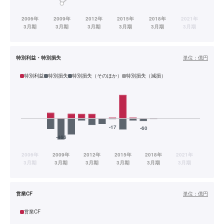
特別利益・特別損失
単位：
億円
特別利益
特別損失
特別損失（そのほか）
特別損失（減損）
営業CF
単位：
億円
営業CF