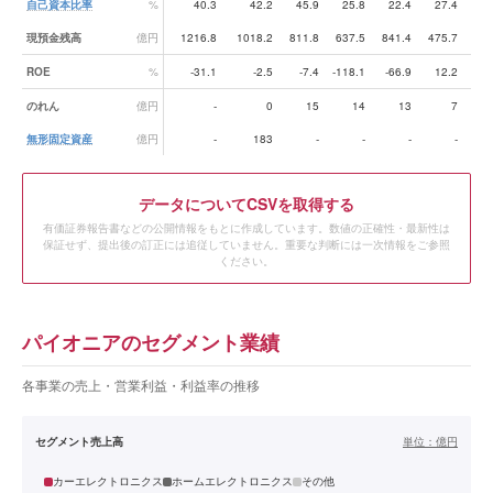
自己資本比率
%
40.3
42.2
45.9
25.8
22.4
27.4
26
現預金残高
億円
1216.8
1018.2
811.8
637.5
841.4
475.7
459
ROE
%
-31.1
-2.5
-7.4
-118.1
-66.9
12.2
4
のれん
億円
-
0
15
14
13
7
無形固定資産
億円
-
183
-
-
-
-
データ
についてCSVを取得する
有価証券報告書などの公開情報をもとに作成しています。数値の正確性・最新性は
保証せず、提出後の訂正には追従していません。重要な判断には一次情報をご参照
ください。
パイオニアのセグメント業績
各事業の売上・営業利益・利益率の推移
セグメント売上高
単位：
億円
カーエレクトロニクス
ホームエレクトロニクス
その他