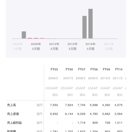
FY05
FY06
FY07
FY08
FY09
FY10
FY
2006/3
2007/3
2008/3
2009/3
2010/3
2011/3
2012
USGAAP
USGAAP
JGAAP
JGAAP
JGAAP
JGAAP
JGA
連結
連結
連結
連結
連結
連結
連
業績データ一覧
売上高
億円
7,550
7,924
7,745
5,588
4,390
4,575
4,3
売上原価
億円
5,932
6,144
6,029
4,780
3,662
3,564
3,4
売上総利益
億円
-
-
1,716
809
728
1,011
9
販管費
億円
1,781
1,702
1,623
1,354
903
853
8