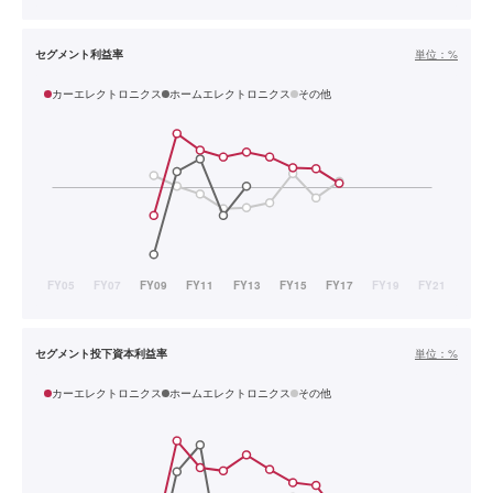
セグメント利益率
単位：
%
カーエレクトロニクス
ホームエレクトロニクス
その他
セグメント投下資本利益率
単位：
%
カーエレクトロニクス
ホームエレクトロニクス
その他