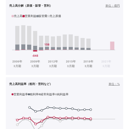
売上高分解（原価・販管・営利）
単位：
億円
売上高
営業利益
販管費
売上原価
売上高利益率（粗利・営利など）
単位：
%
営業利益率
粗利率
経常利益率
純利益率