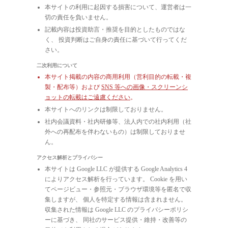
本サイトの利用に起因する損害について、運営者は一
切の責任を負いません。
記載内容は投資助言・推奨を目的としたものではな
く、 投資判断はご自身の責任に基づいて行ってくだ
さい。
二次利用について
本サイト掲載の内容の商用利用（営利目的の転載・複
製・配布等）および
SNS 等への画像・スクリーンシ
ョットの転載はご遠慮ください
。
本サイトへのリンクは制限しておりません。
社内会議資料・社内研修等、法人内での社内利用（社
外への再配布を伴わないもの）は制限しておりませ
ん。
アクセス解析とプライバシー
本サイトは Google LLC が提供する Google Analytics 4
によりアクセス解析を行っています。 Cookie を用い
てページビュー・参照元・ブラウザ環境等を匿名で収
集しますが、 個人を特定する情報は含まれません。
収集された情報は Google LLC のプライバシーポリシ
ーに基づき、 同社のサービス提供・維持・改善等の