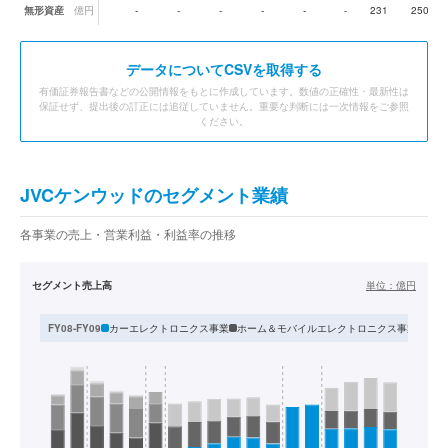
無形資産
億円
-
-
-
-
-
-
231
250
データ
についてCSVを取得する
有価証券報告書などの公開情報をもとに作成しています。数値の正確性・最新性は
保証せず、提出後の訂正には追従していません。重要な判断には一次情報をご参照
ください。
JVCケンウッドのセグメント業績
各事業の売上・営業利益・利益率の推移
セグメント売上高
単位：
億円
カーエレクトロニクス事業
ホーム＆モバイルエレクトロニクス事業
業務
FY08-FY09