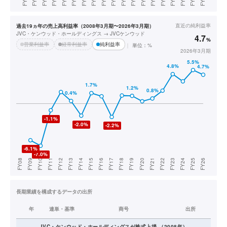
直近の
純利益率
過去19ヵ年の売上高利益率（2008年3月期〜2026年3月期）
JVC・ケンウッド・ホールディングス → JVCケンウッド
4.7
%
営業利益率
経常利益率
純利益率
単位：%
2026年3月期
長期業績を構成するデータの出所
年
連単・基準
商号
出所
JVC・ケンウッド・ホールディングス
が株式上場
（
2008
年）