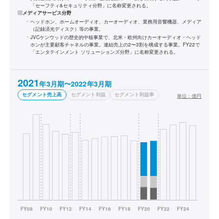
「セーフティ&セキュリティ分野」に名称変更される。
メディアサービス分野
ヘッドホン、ホームオーディオ、カーオーディオ、業務用音響機器、メディア
（記録済光ディスク）等の事業。
JVCケンウッドの歴史的中核事業で、北米・欧州向けカーオーディオ・ヘッド
ホンが主要顧客チャネルの事業。連結売上の2〜3割を構成する事業。FY22で
「エンタテインメント ソリューションズ分野」に名称変更される。
2021
年3月期〜2022年3月期
セグメント売上高
セグメント利益
セグメント利益率
単位：
億円