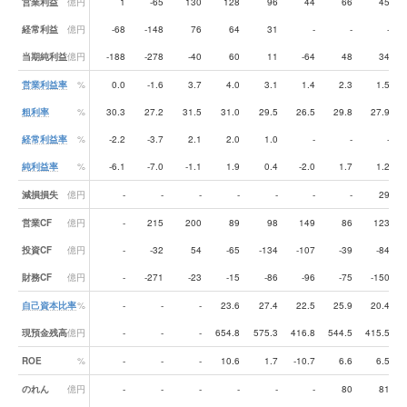
営業利益
億円
1
-65
130
128
96
44
66
45
経常利益
億円
-68
-148
76
64
31
-
-
-
当期純利益
億円
-188
-278
-40
60
11
-64
48
34
営業利益率
%
0.0
-1.6
3.7
4.0
3.1
1.4
2.3
1.5
粗利率
%
30.3
27.2
31.5
31.0
29.5
26.5
29.8
27.9
経常利益率
%
-2.2
-3.7
2.1
2.0
1.0
-
-
-
純利益率
%
-6.1
-7.0
-1.1
1.9
0.4
-2.0
1.7
1.2
減損損失
億円
-
-
-
-
-
-
-
29
営業CF
億円
-
215
200
89
98
149
86
123
投資CF
億円
-
-32
54
-65
-134
-107
-39
-84
財務CF
億円
-
-271
-23
-15
-86
-96
-75
-150
自己資本比率
%
-
-
-
23.6
27.4
22.5
25.9
20.4
現預金残高
億円
-
-
-
654.8
575.3
416.8
544.5
415.5
ROE
%
-
-
-
10.6
1.7
-10.7
6.6
6.5
のれん
億円
-
-
-
-
-
-
80
81