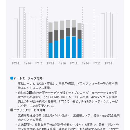
オートモーティブ分野
車載カーナビ（純正・市販）、車載AV機器、ドライブレコーダー等の車両関
連エレクトロニクス事業。
自動車OEM向け純正カーナビと市販ドライブレコーダ・カーオーディオが収
益の中心の事業で、北米OEM向け純正カーナビが主軸。JVCケンウッド連結
売上の3〜4割を構成する基幹。FY20で「モビリティ&テレマティクスサービ
ス分野」に名称変更される。
パブリックサービス分野
業務用無線通信機（陸上モバイル無線）、業務用カメラ、警察・公共安全機関
向けシステム事業。
北米EFJ社、欧州業務用無線関連子会社を中核とする事業で、警察・消防・公
共安全機関向けの BtoG 事業。連結売上の2〜3割を構成する高収益。FY22で