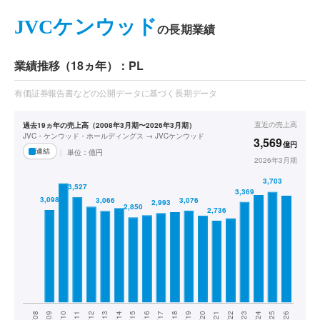
JVCケンウッド
の長期業績
業績推移（18ヵ年）：PL
有価証券報告書などの公開データに基づく長期データ
直近の
売上高
過去19ヵ年の売上高（2008年3月期〜2026年3月期）
JVC・ケンウッド・ホールディングス → JVCケンウッド
3,569
億円
連結
単位：
億円
2026年3月期