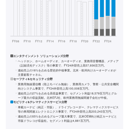
エンタテインメント ソリューションズ分野
ヘッドホン、ホームオーディオ、カーオーディオ、業務用音響機器、メディア
（記録済光ディスク）等の事業で、FY24外部売上高57,936百万円。
連結売上の16%を占める歴史的中核事業。北米・欧州向けカーオーディオが
主要顧客チャネル。
セーフティ&セキュリティ分野
業務用無線通信機（陸上モバイル無線）、業務用カメラ、警察・公共安全機関
向けシステム事業で、FY24外部売上高100,008百万円。
連結売上の27%を占める高収益事業で、セグメント利益18,579百万円とグル
ープ最大の収益貢献。北米EFJ社、欧州業務用無線関連子会社が中核。
モビリティ&テレマティクスサービス分野
車載カーナビ（純正・市販）、ドライブレコーダー、テレマティクスサービス
等の車両関連エレクトロニクス事業で、FY24外部売上高203,243百万円。
連結売上の55%を占めるグループ最大事業で、北米OEM向け純正カーナビと
市販ドラレコが収益柱。セグメント利益は4,881百万円。