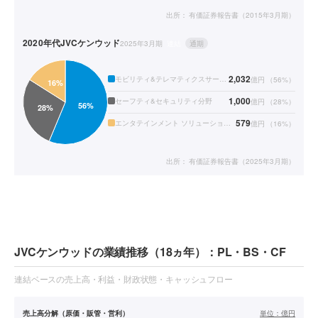
出所：
有価証券報告書（2015年3月期）
2020年代
JVCケンウッド
2025年3月期
連結
通期
2,032
モビリティ&テレマティクスサービス分野
億円
（
56
%）
1,000
セーフティ&セキュリティ分野
億円
（
28
%）
579
エンタテインメント ソリューションズ分野
億円
（
16
%）
出所：
有価証券報告書（2025年3月期）
JVCケンウッドの業績推移（18ヵ年）：PL・BS・CF
連結ベースの売上高・利益・財政状態・キャッシュフロー
売上高分解（原価・販管・営利）
単位：
億円