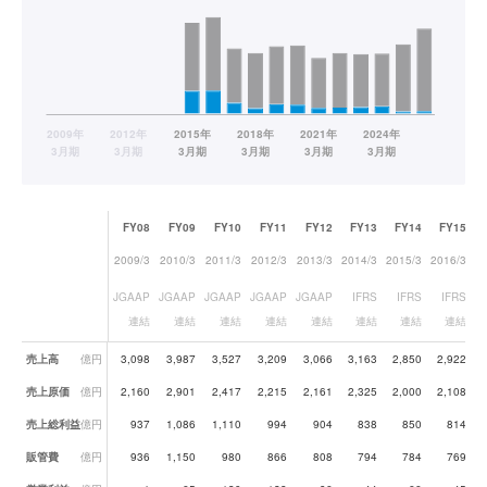
FY08
FY09
FY10
FY11
FY12
FY13
FY14
FY15
2009/3
2010/3
2011/3
2012/3
2013/3
2014/3
2015/3
2016/3
20
JGAAP
JGAAP
JGAAP
JGAAP
JGAAP
IFRS
IFRS
IFRS
連結
連結
連結
連結
連結
連結
連結
連結
業績データ一覧
売上高
億円
3,098
3,987
3,527
3,209
3,066
3,163
2,850
2,922
売上原価
億円
2,160
2,901
2,417
2,215
2,161
2,325
2,000
2,108
売上総利益
億円
937
1,086
1,110
994
904
838
850
814
販管費
億円
936
1,150
980
866
808
794
784
769