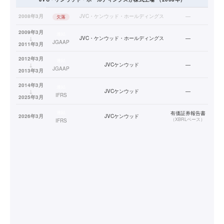
2008年3月
JVC・ケンウッド・ホールディングス
—
欠落
2009年3月
連結
↓
JVC・ケンウッド・ホールディングス
—
JGAAP
2011年3月
2012年3月
連結
↓
JVCケンウッド
—
JGAAP
2013年3月
2014年3月
連結
↓
JVCケンウッド
—
IFRS
2025年3月
連結
有価証券報告書
2026年3月
JVCケンウッド
（
XBRLベース
）
IFRS