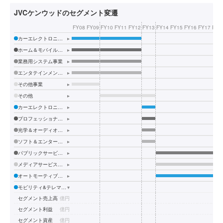
JVCケンウッドのセグメント変遷
FY08
FY09
FY10
FY11
FY12
FY13
FY14
FY15
FY16
FY17
FY1
カーエレクトロニクス事業
▸
ホーム＆モバイルエレクトロニクス事業
▸
業務用システム事業
▸
エンタテインメント事業
▸
その他事業
▸
その他
▸
カーエレクトロニクスセグメント
▸
プロフェッショナルシステムセグメント
▸
光学＆オーディオセグメント
▸
ソフト＆エンターテインメントセグメント
▸
パブリックサービス分野
▸
メディアサービス分野
▸
オートモーティブ分野
▸
モビリティ&テレマティクスサービス分野
▾
セグメント売上高
億円
セグメント利益
億円
セグメント資産
億円