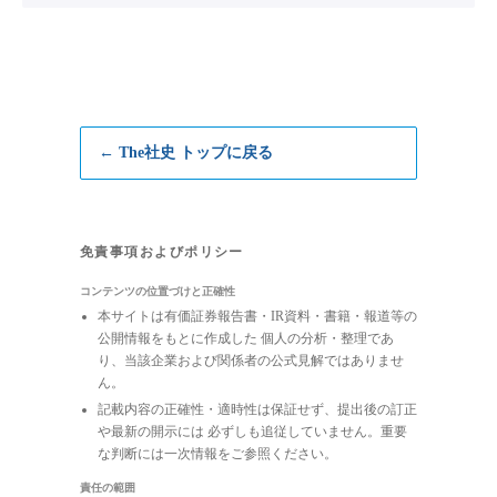
← The社史 トップに戻る
免責事項およびポリシー
コンテンツの位置づけと正確性
本サイトは有価証券報告書・IR資料・書籍・報道等の
公開情報をもとに作成した 個人の分析・整理であ
り、当該企業および関係者の公式見解ではありませ
ん。
記載内容の正確性・適時性は保証せず、提出後の訂正
や最新の開示には 必ずしも追従していません。重要
な判断には一次情報をご参照ください。
責任の範囲