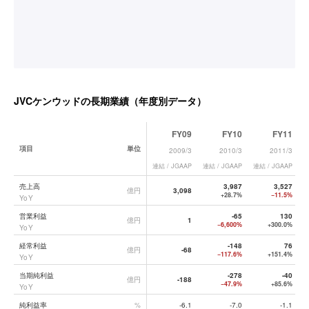
JVCケンウッド
の長期業績（年度別データ）
FY09
FY10
FY11
項目
単位
2009/3
2010/3
2011/3
連結 / JGAAP
連結 / JGAAP
連結 / JGAAP
連
JVCケンウッド
の長期業績データ一覧
売上高
3,987
3,527
億円
3,098
+28.7%
−11.5%
YoY
営業利益
-65
130
億円
1
−6,600%
+300.0%
YoY
経常利益
-148
76
億円
-68
−117.6%
+151.4%
YoY
当期純利益
-278
-40
億円
-188
−47.9%
+85.6%
YoY
純利益率
%
-6.1
-7.0
-1.1