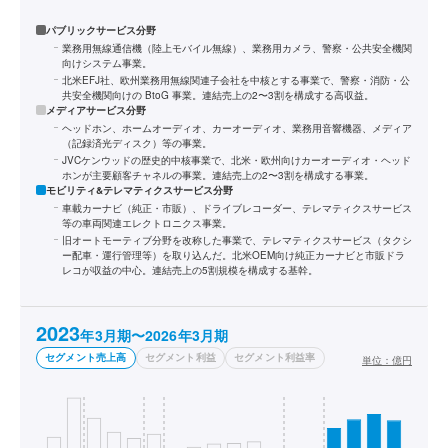
パブリックサービス分野
業務用無線通信機（陸上モバイル無線）、業務用カメラ、警察・公共安全機関
向けシステム事業。
北米EFJ社、欧州業務用無線関連子会社を中核とする事業で、警察・消防・公
共安全機関向けの BtoG 事業。連結売上の2〜3割を構成する高収益。
メディアサービス分野
ヘッドホン、ホームオーディオ、カーオーディオ、業務用音響機器、メディア
（記録済光ディスク）等の事業。
JVCケンウッドの歴史的中核事業で、北米・欧州向けカーオーディオ・ヘッド
ホンが主要顧客チャネルの事業。連結売上の2〜3割を構成する事業。
モビリティ&テレマティクスサービス分野
車載カーナビ（純正・市販）、ドライブレコーダー、テレマティクスサービス
等の車両関連エレクトロニクス事業。
旧オートモーティブ分野を改称した事業で、テレマティクスサービス（タクシ
ー配車・運行管理等）を取り込んだ。北米OEM向け純正カーナビと市販ドラ
レコが収益の中心。連結売上の5割規模を構成する基幹。
2023
年3月期〜2026年3月期
セグメント売上高
セグメント利益
セグメント利益率
単位：
億円