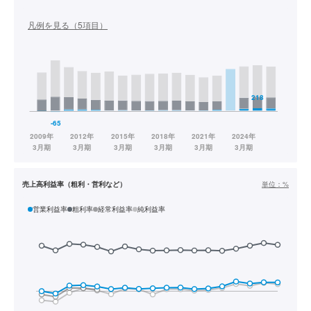
凡例を見る（
5
項目）
売上高利益率（粗利・営利など）
単位：
%
営業利益率
粗利率
経常利益率
純利益率