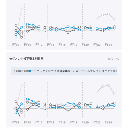
セグメント投下資本利益率
単位：
%
カーエレクトロニクス事業
ホーム＆モバイルエレクトロニクス事業
業務
FY08-FY09