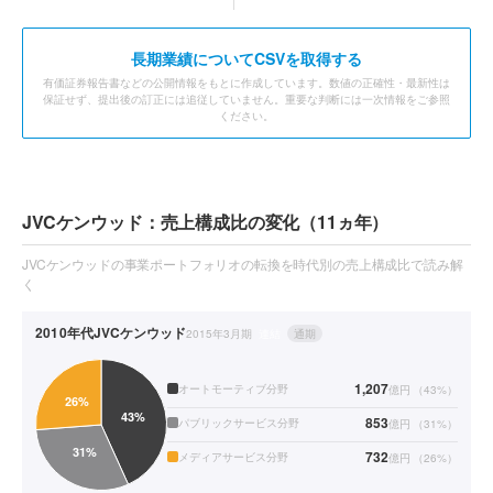
長期業績についてCSVを取得する
有価証券報告書などの公開情報をもとに作成しています。数値の正確性・最新性は
保証せず、提出後の訂正には追従していません。重要な判断には一次情報をご参照
ください。
JVCケンウッド：売上構成比の変化（11ヵ年）
JVCケンウッドの事業ポートフォリオの転換を時代別の売上構成比で読み解
く
2010年代
JVCケンウッド
2015年3月期
連結
通期
1,207
オートモーティブ分野
億円
（
43
%）
853
パブリックサービス分野
億円
（
31
%）
732
メディアサービス分野
億円
（
26
%）