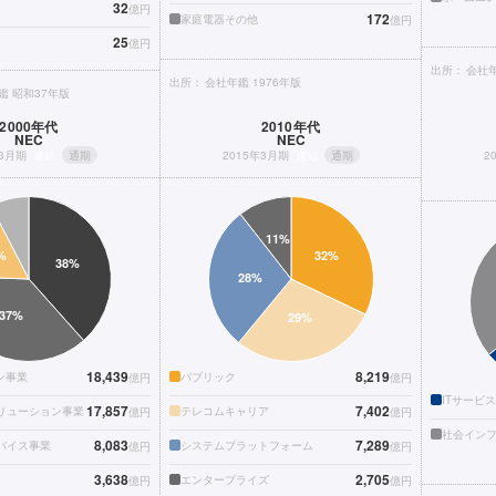
32
億円
172
家庭電器その他
億円
25
億円
出所：
会社年
出所：
会社年鑑 1976年版
鑑 昭和37年版
2000年代
2010年代
NEC
NEC
年3月期
連結
通期
2015年3月期
連結
通期
2
18,439
8,219
ン事業
パブリック
億円
億円
ITサービス
17,857
7,402
リューション事業
テレコムキャリア
億円
億円
社会イン
8,083
7,289
バイス事業
システムプラットフォーム
億円
億円
3,638
2,705
エンタープライズ
億円
億円