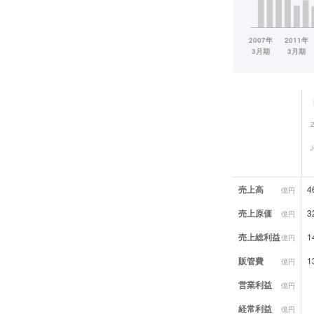
業績データ一覧
売上高
4
億円
売上原価
3
億円
売上総利益
1
億円
販管費
1
億円
営業利益
億円
経常利益
億円