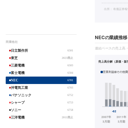
出所：
有価証券報
NECの業績推移
同業他社
連結ベースの売上高
日立製作所
6501
東芝
2023廃止
売上高分解（原価・販
三菱電機
6503
営業利益
その他費
富士電機
6504
NEC
6701
沖電気工業
6703
パナソニック
6752
シャープ
6753
ソニー
6758
三洋電機
2011廃止