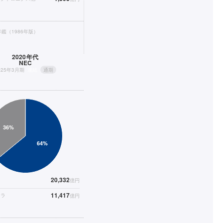
鑑（1986年版）
2020年代
NEC
025年3月期
連結
通期
20,332
億円
11,417
フラ
億円