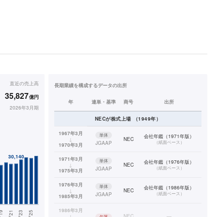
直近の
売上高
長期業績を構成するデータの出所
35,827
億円
年
連単・基準
商号
出所
2026年3月期
NEC
が株式上場
（
1949
年）
1967年3月
単体
会社年鑑（1971年版）
↓
NEC
（
紙面ベース
）
JGAAP
1970年3月
1971年3月
単体
会社年鑑（1976年版）
↓
NEC
（
紙面ベース
）
JGAAP
1975年3月
1976年3月
単体
会社年鑑（1986年版）
↓
NEC
（
紙面ベース
）
JGAAP
1985年3月
1986年3月
↓
NEC
—
欠落