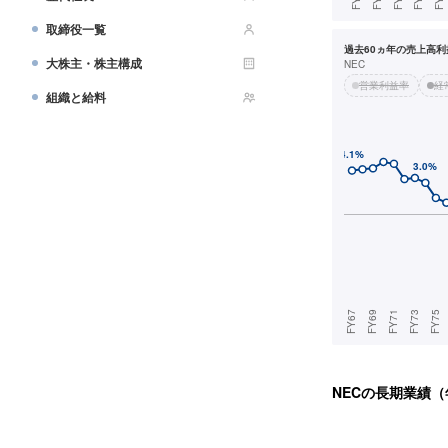
取締役一覧
過去60ヵ年の売上高利益
大株主・株主構成
NEC
営業利益率
経
組織と給料
NEC
の長期業績（