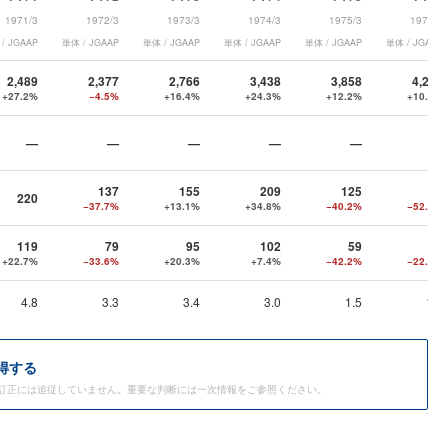
1971/3
1972/3
1973/3
1974/3
1975/3
1976/3
/ JGAAP
単体 / JGAAP
単体 / JGAAP
単体 / JGAAP
単体 / JGAAP
単体 / JGAAP
2,489
2,377
2,766
3,438
3,858
4,274
+27.2%
−4.5%
+16.4%
+24.3%
+12.2%
+10.8%
—
—
—
—
—
—
137
155
209
125
60
220
−37.7%
+13.1%
+34.8%
−40.2%
−52.0%
119
79
95
102
59
46
+22.7%
−33.6%
+20.3%
+7.4%
−42.2%
−22.0%
4.8
3.3
3.4
3.0
1.5
1.1
得する
訂正には追従していません。重要な判断には一次情報をご参照ください。