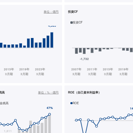
単位：
億円
投資CF
投資CF
残高
単位：
%・億円
ROE（自己資本利益率）
金残高
ROE