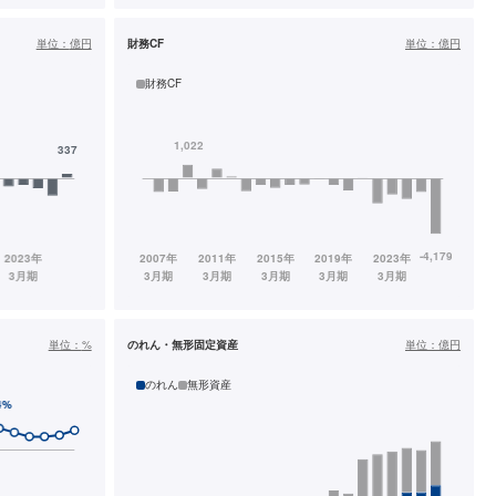
単位：
億円
財務CF
単位：
億円
財務CF
単位：
%
のれん・無形固定資産
単位：
億円
のれん
無形資産