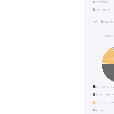
その他機器
工事・仕入品
出所：
株式会社年
2005
ITソリューショ
ネットワークソ
エレクトロンデ
その他