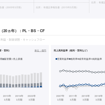
出所：
有価証
告書（2005年3月期）
出所：
有価証券報告書（2015年3月期）
（20ヵ年）：PL・BS・CF
・利益・財政状態・キャッシュフロー
管・営利）
単位：
億円
売上高利益率（粗利・営利など）
用
販管費
売上原価
営業利益率
粗利率
経常利益率
純利益率