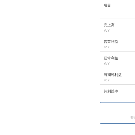
項目
NEC
の長期業績デー
売上高
YoY
営業利益
YoY
経常利益
YoY
当期純利益
YoY
純利益率
有