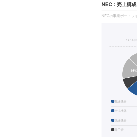
NEC：売上構成
NECの事業ポートフ
1961
有線機器
伝送機器
無線機器
電子管