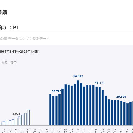
業績
年）：PL
の公開データに基づく長期データ
967年3月期〜2026年3月期）
単位：
億円