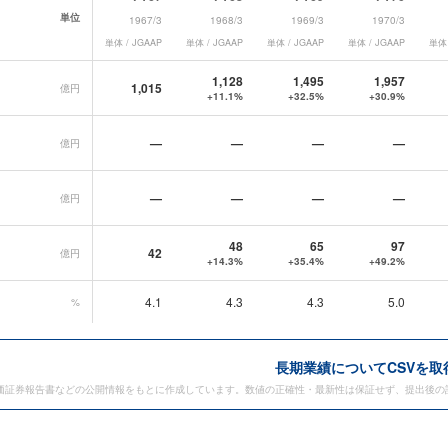
単位
1967/3
1968/3
1969/3
1970/3
単体 / JGAAP
単体 / JGAAP
単体 / JGAAP
単体 / JGAAP
単体 
タ一覧
1,128
1,495
1,957
1,015
億円
+11.1%
+32.5%
+30.9%
—
—
—
—
億円
—
—
—
—
億円
48
65
97
42
億円
+14.3%
+35.4%
+49.2%
4.1
4.3
4.3
5.0
%
長期業績についてCSVを取
価証券報告書などの公開情報をもとに作成しています。数値の正確性・最新性は保証せず、提出後の