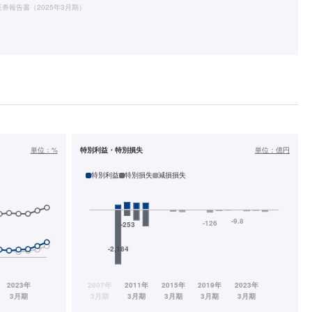
券報告書（2025年3月期）
単位：
%
特別利益・特別損失
単位：
億円
特別利益
特別損失
減損損失