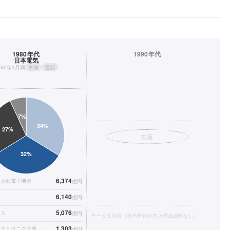
1980年代
1990年代
日本電気
985年3月期
単体
通期
欠落
6,374
ータ他電子機器
億円
6,140
億円
5,076
イス
億円
データ未取得（該当年代の売上構成資料なし）
1,303
レクトロニクス他
億円