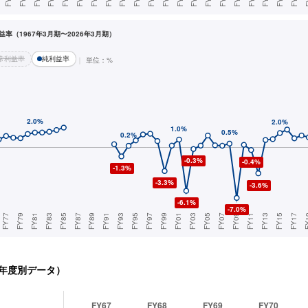
率（1967年3月期〜2026年3月期）
常利益率
純利益率
単位：%
年度別データ）
FY67
FY68
FY69
FY70