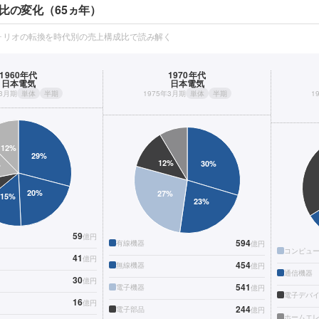
比の変化（65ヵ年）
ォリオの転換を時代別の売上構成比で読み解く
1960年代
1970年代
日本電気
日本電気
年3月期
単体
半期
1975年3月期
単体
半期
1
59
億円
594
有線機器
億円
コンピュ
41
億円
454
無線機器
億円
通信機器
30
億円
541
電子機器
億円
電子デバ
16
億円
244
電子部品
億円
ホームエ