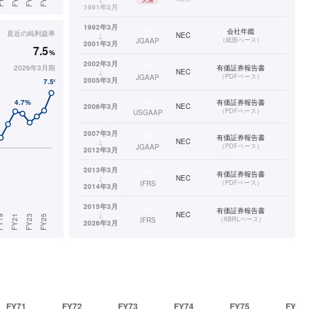
1991年3月
1992年3月
連結
会社年鑑
直近の
純利益率
↓
NEC
（
紙面ベース
）
JGAAP
2001年3月
7.5
%
2002年3月
連結
2026年3月期
有価証券報告書
↓
NEC
（
PDFベース
）
JGAAP
2005年3月
連結
有価証券報告書
2006年3月
NEC
（
PDFベース
）
USGAAP
2007年3月
連結
有価証券報告書
↓
NEC
（
PDFベース
）
JGAAP
2012年3月
2013年3月
連結
有価証券報告書
↓
NEC
（
PDFベース
）
IFRS
2014年3月
2015年3月
連結
有価証券報告書
↓
NEC
（
XBRLベース
）
IFRS
2026年3月
FY71
FY72
FY73
FY74
FY75
FY76