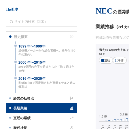
NEC
The社史
の長期
業績推移（54ヵ
歴史概要
有価証券報告書など
1899
年〜
1999
年
過去60ヵ年の売上高（1
通信機メーカーから総合電機へ、多角化100
NEC
年の道のり
連結
単体
2000
年〜
2015
年
2966億円の赤字を起点とした「捨て続けた
10年」
2016
年〜
2025
年
BluStellarで再定義された事業モデルと過去
最高益
経営の転換点
長期業績
直近の業績
歴代社長