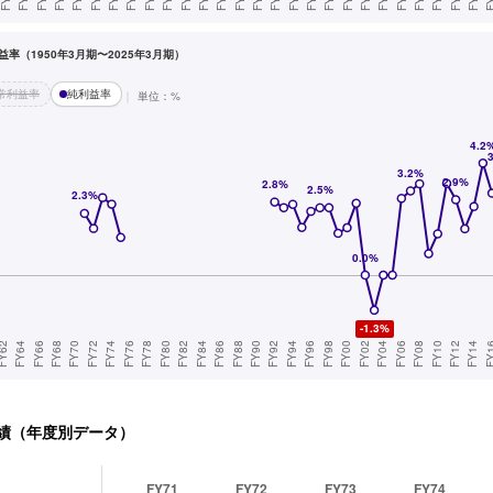
率（1950年3月期〜2025年3月期）
常利益率
純利益率
単位：%
績（年度別データ）
FY71
FY72
FY73
FY74