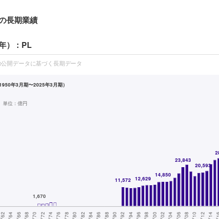
の長期業績
年）：PL
の公開データに基づく長期データ
950年3月期〜2025年3月期）
単位：
億円