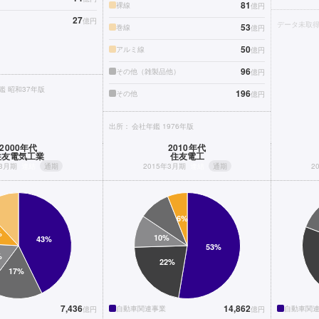
81
裸線
億円
27
億円
データ未取
53
巻線
億円
50
アルミ線
億円
96
その他（雑製品他）
億円
鑑 昭和37年版
196
その他
億円
出所：
会社年鑑 1976年版
2000年代
2010年代
住友電気工業
住友電工
年3月期
連結
通期
2015年3月期
連結
通期
2
7,436
14,862
自動車関連事業
自動車関
億円
億円