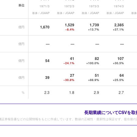
単位
1971/3
1972/3
1973/3
1974/3
単体 / JGAAP
単体 / JGAAP
単体 / JGAAP
単体 / JGAAP
単体 
データ一覧
1,529
1,739
2,385
1,670
億円
−8.4%
+13.7%
+37.1%
—
—
—
—
億円
41
82
107
54
億円
−24.1%
+100.0%
+30.5%
27
51
64
39
億円
−30.8%
+88.9%
+25.5%
2.3
1.8
2.9
2.7
%
長期業績についてCSVを取
価証券報告書などの公開情報をもとに作成しています。数値の正確性・最新性は保証せず、提出後の