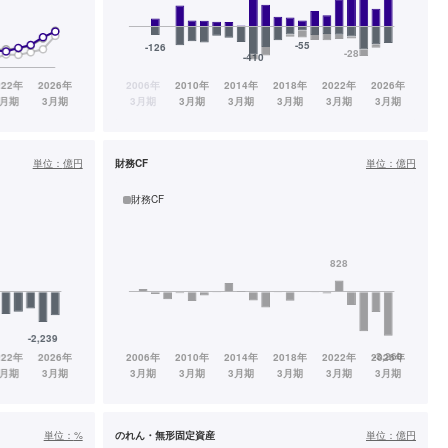
単位：
億円
財務CF
単位：
億円
財務CF
単位：
%
のれん・無形固定資産
単位：
億円