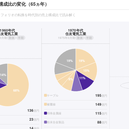
構成比の変化（65ヵ年）
トフォリオの転換を時代別の売上構成比で読み解く
1960年代
1970年代
住友電気工業
住友電気工業
年3月期
単体
半期
1975年3月期
単体
半期
195
ケーブル
億円
149
被覆線
億円
136
億円
115
特殊金属線
億円
23
億円
88
粉末合金製品
億円
14
億円