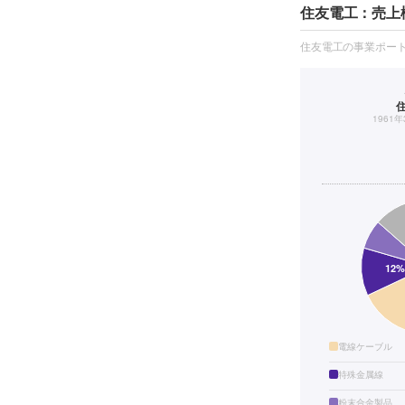
住友電工：売上
住友電工の事業ポー
1961
電線ケーブル
特殊金属線
粉末合金製品