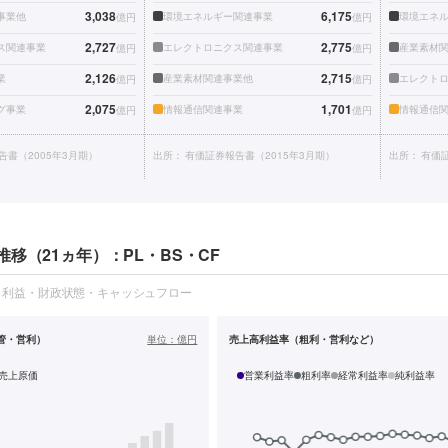
3,038
6,175
事業他
環境エネルギー関連事業
環境エネ
億円
億円
2,727
2,775
ス関連事業
エレクトロニクス関連事業
産業素材
億円
億円
2,126
2,715
業
産業素材関連事業他
エレクト
億円
億円
2,075
1,701
グ事業
情報通信関連事業
情報通信
億円
億円
告書（2005年3月期）
出所：
有価証券報告書（2015年3月期）
出所：
有価証
移（21ヵ年）：PL・BS・CF
・利益・財政状態・キャッシュフロー
管・営利）
単位：
億円
売上高利益率（粗利・営利など）
売上原価
営業利益率
粗利率
経常利益率
純利益率