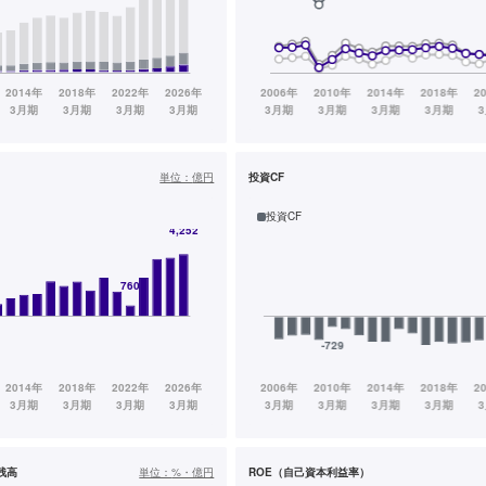
単位：
億円
投資CF
投資CF
残高
単位：
%・億円
ROE（自己資本利益率）