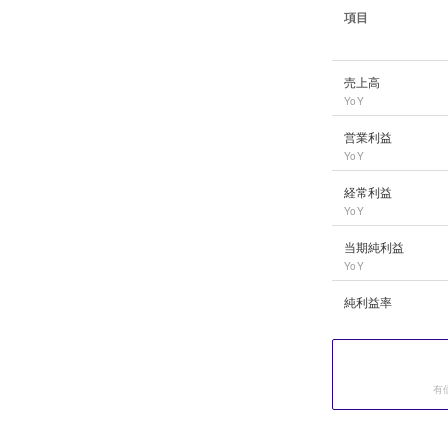
項目
住友電工
の長期業績
売上高
YoY
営業利益
YoY
経常利益
YoY
当期純利益
YoY
純利益率
有