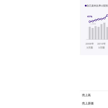
自己資本比率
現預
業績データ一覧
売上高
売上原価