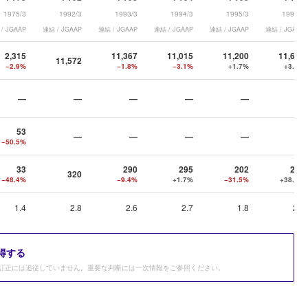
1975/3
1992/3
1993/3
1994/3
1995/3
1996/3
/ JGAAP
連結 / JGAAP
連結 / JGAAP
連結 / JGAAP
連結 / JGAAP
連結 / JGAAP
2,315
11,367
11,015
11,200
11,607
11,572
−2.9%
−1.8%
−3.1%
+1.7%
+3.6%
—
—
—
—
—
—
53
—
—
—
—
—
−50.5%
33
290
295
202
280
320
−48.4%
−9.4%
+1.7%
−31.5%
+38.6%
1.4
2.8
2.6
2.7
1.8
2.4
得する
訂正には追従していません。重要な判断には一次情報をご参照ください。