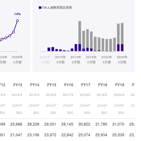
のれん
無形固定資産
Y12
FY13
FY14
FY15
FY16
FY17
FY18
FY19
FY2
13/3
2014/3
2015/3
2016/3
2017/3
2018/3
2019/3
2020/3
2021/
AAP
JGAAP
JGAAP
JGAAP
JGAAP
JGAAP
JGAAP
JGAAP
JGAA
連結
連結
連結
連結
連結
連結
連結
連結
連
599
25,688
28,228
29,331
28,145
30,822
31,780
31,070
29,18
851
21,047
23,106
23,972
22,842
25,074
25,934
25,539
23,87