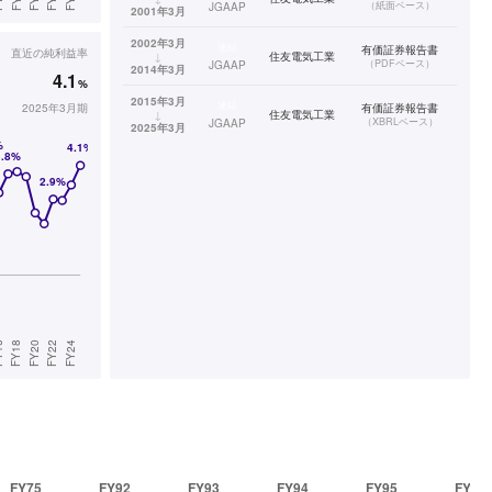
（
紙面ベース
）
JGAAP
2001年3月
2002年3月
連結
有価証券報告書
直近の
純利益率
↓
住友電気工業
（
PDFベース
）
JGAAP
2014年3月
4.1
%
2015年3月
連結
2025年3月期
有価証券報告書
↓
住友電気工業
（
XBRLベース
）
JGAAP
2025年3月
FY75
FY92
FY93
FY94
FY95
FY96