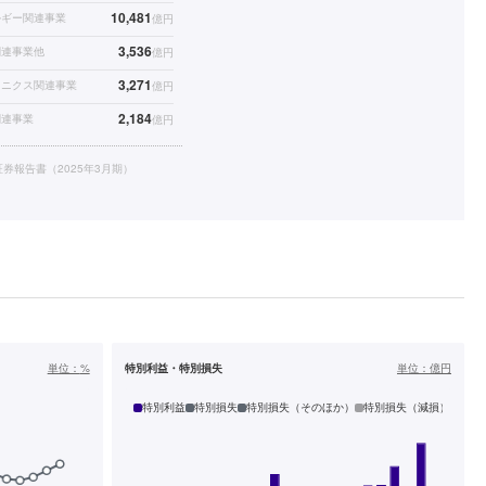
10,481
ルギー関連事業
億円
3,536
関連事業他
億円
3,271
ロニクス関連事業
億円
2,184
関連事業
億円
券報告書（2025年3月期）
単位：
%
特別利益・特別損失
単位：
億円
特別利益
特別損失
特別損失（そのほか）
特別損失（減損）