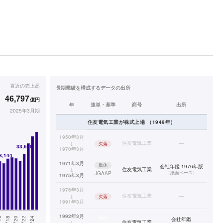
直近の
売上高
長期業績を構成するデータの出所
46,797
億円
年
連単・基準
商号
出所
2025年3月期
住友電気工業
が株式上場
（
1949
年）
1950年3月
↓
住友電気工業
—
欠落
1970年3月
1971年3月
単体
会社年鑑 1976年版
↓
住友電気工業
（
紙面ベース
）
JGAAP
1975年3月
1976年3月
↓
住友電気工業
—
欠落
1991年3月
1992年3月
連結
会社年鑑
↓
住友電気工業