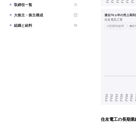
取締役一覧
大株主・株主構成
過去76ヵ年の売上高利益
住友電気工業
組織と給料
営業利益率
経
住友電工
の長期業