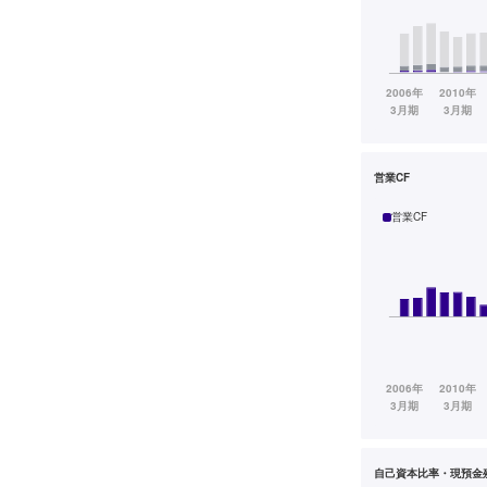
営業CF
営業CF
自己資本比率・現預金