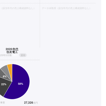
得（該当年代の売上構成資料なし）
データ未取得（該当年代の売上構成資料なし）
2020年代
住友電工
025年3月期
連結
通期
27,326
連事業
億円