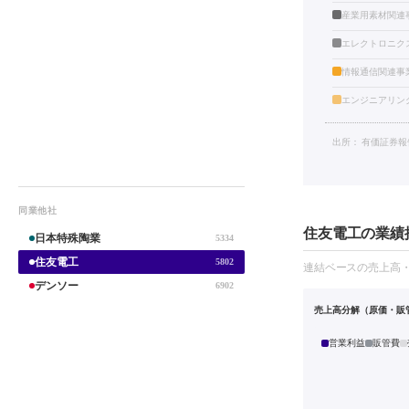
産業用素材関連
エレクトロニク
情報通信関連事
エンジニアリン
出所：
有価証券報
同業他社
住友電工の業績推
日本特殊陶業
5334
住友電工
5802
連結ベースの売上高
デンソー
6902
売上高分解（原価・販
営業利益
販管費