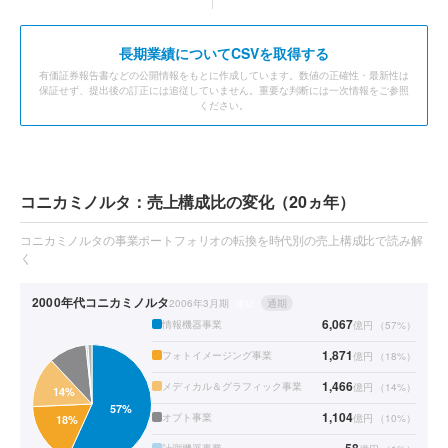
長期業績についてCSVを取得する
有価証券報告書などの公開情報をもとに作成しています。数値の正確性・最新性は
保証せず、提出後の訂正には追従していません。重要な判断には一次情報をご参照
ください。
コニカミノルタ：売上構成比の変化（20ヵ年）
コニカミノルタの事業ポートフォリオの転換を時代別の売上構成比で読み解
く
2000年代
コニカミノルタ
2006年3月期
連結
通期
6,067
情報機器事業
億円
（
57
%）
1,871
フォトイメージング事業
億円
（
18
%）
1,466
メディカル＆グラフィック事業
億円
（
14
%）
1,104
オプト事業
億円
（
10
%）