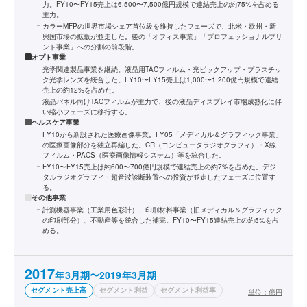
力。FY10〜FY15売上は6,500〜7,500億円規模で連結売上の約75%を占める
主力。
カラーMFPの世界市場シェア首位級を維持したフェーズで、北米・欧州・新
興国市場の拡販が並走した。後の「オフィス事業」「プロフェッショナルプリ
ント事業」への分割の前段階。
オプト事業
光学関連製品事業を継続。液晶用TACフィルム・光ピックアップ・プラスチッ
ク光学レンズを統合した。FY10〜FY15売上は1,000〜1,200億円規模で連結
売上の約12%を占めた。
液晶パネル向けTACフィルムが主力で、後の液晶ディスプレイ市場成熟化に伴
い縮小フェーズに移行する。
ヘルスケア事業
FY10から新設された医療画像事業。FY05「メディカル＆グラフィック事業」
の医療画像部分を独立再編した。CR（コンピュータラジオグラフィ）・X線
フィルム・PACS（医療画像情報システム）等を統合した。
FY10〜FY15売上は約600〜700億円規模で連結売上の約7%を占めた。デジ
タルラジオグラフィ・超音波診断装置への投資が並走したフェーズに位置す
る。
その他事業
計測機器事業（工業用色彩計）、印刷材料事業（旧メディカル＆グラフィック
の印刷部分）、不動産等を統合した補完。FY10〜FY15連結売上の約5%を占
める。
2017
年3月期〜2019年3月期
セグメント売上高
セグメント利益
セグメント利益率
単位：
億円