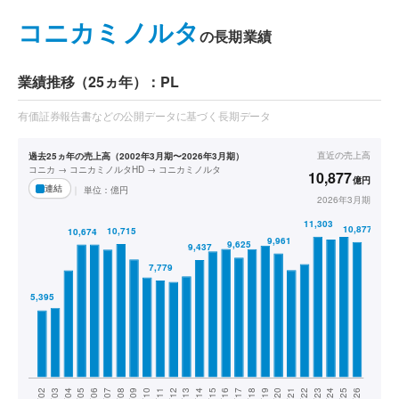
コニカミノルタ
の長期業績
業績推移（25ヵ年）：PL
有価証券報告書などの公開データに基づく長期データ
直近の
売上高
過去25ヵ年の売上高（2002年3月期〜2026年3月期）
コニカ → コニカミノルタHD → コニカミノルタ
10,877
億円
連結
単位：
億円
2026年3月期