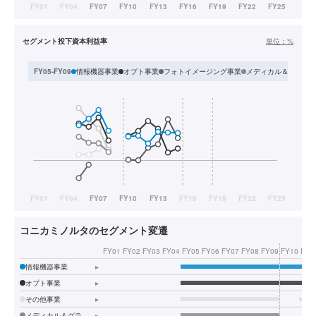
セグメント投下資本利益率
単位：
%
情報機器事業
オプト事業
フォトイメージング事業
メディカル＆グラフ
FY05-FY09
コニカミノルタのセグメント変遷
FY01
FY02
FY03
FY04
FY05
FY06
FY07
FY08
FY09
FY10
FY1
情報機器事業
▸
オプト事業
▸
その他事業
▸
メディカル＆グラフィック事業
▸