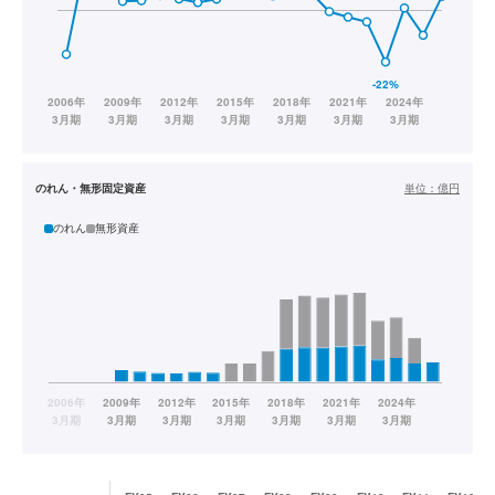
のれん・無形固定資産
単位：
億円
のれん
無形資産