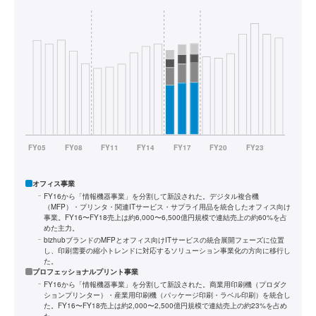
オフィス事業
FY16から「情報機器事業」を分割して新設された。デジタル複合機
（MFP）・プリンタ・関連ITサービス・サプライ用品を統合したオフィス向け
事業。FY16〜FY18売上は約6,000〜6,500億円規模で連結売上の約60%を占
めた主力。
bizhubブランドのMFPとオフィス向けITサービスの統合展開フェーズに位置
し、印刷需要の縮小トレンドに対応するソリューション事業化の方向に移行し
た。
プロフェッショナルプリント事業
FY16から「情報機器事業」を分割して新設された。商業用印刷機（プロダク
ションプリンター）・産業用印刷機（パッケージ印刷・ラベル印刷）を統合し
た。FY16〜FY18売上は約2,000〜2,500億円規模で連結売上の約23%を占め