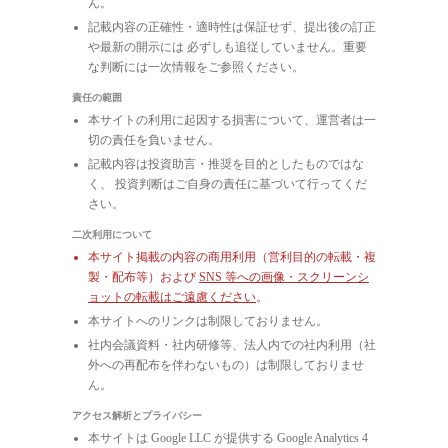
ん。
記載内容の正確性・適時性は保証せず、提出後の訂正
や最新の開示には 必ずしも追従していません。重要
な判断には一次情報をご参照ください。
責任の範囲
本サイトの利用に起因する損害について、運営者は一
切の責任を負いません。
記載内容は投資助言・推奨を目的としたものではな
く、 投資判断はご自身の責任に基づいて行ってくだ
さい。
二次利用について
本サイト掲載の内容の商用利用（営利目的の転載・複
製・配布等）および
SNS 等への画像・スクリーンシ
ョットの転載はご遠慮ください
。
本サイトへのリンクは制限しておりません。
社内会議資料・社内研修等、法人内での社内利用（社
外への再配布を伴わないもの）は制限しておりませ
ん。
アクセス解析とプライバシー
本サイトは Google LLC が提供する Google Analytics 4