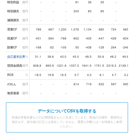
特別利益
億円
-
-
-
81
36
35
-
-
特別損失
億円
-
-
-
203
83
85
-
-
減損損失
億円
-
-
-
-
-
-
-
-
営業CF
億円
789
667
1,230
1,076
1,134
680
724
665
投資CF
億円
-431
-564
-768
-902
-405
-447
-428
-634
財務CF
億円
-168
-52
-105
50
-438
-129
264
-246
自己資本比率
%
31.1
38.6
43.0
45.0
48.5
50.6
48.2
49.6
現預金残高
億円
808.8
865.9
1221.9
1337.3
1641.5
1751.5
2319.3
2139.1
1
ROE
%
-18.5
19.8
16.5
3.7
4.0
6.1
4.7
3.2
のれん
億円
-
-
-
814
719
632
597
695
無形資産
億円
-
-
-
-
-
-
-
-
データ
についてCSVを取得する
有価証券報告書などの公開情報をもとに作成しています。数値の正確性・最新性は
保証せず、提出後の訂正には追従していません。重要な判断には一次情報をご参照
ください。