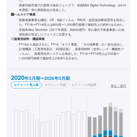
た。
商業印刷市場での競争力強化フェーズで、米国MGI Digital Technology（2014
年買収）等の買収統合が並走した。
ヘルスケア事業
医療画像事業を継続。CR・X線フィルム・PACS・超音波診断装置等を統合し
た。FY16〜FY18売上は800億〜1,000億円規模で連結売上の約9%を占めた。
米国Ambry Genetics（2017年買収、約900億円）等の遺伝子検査事業への拡
張投資が並走したフェーズに位置する。
産業用材料・機器事業
FY16から新設された。FY10「オプト事業」「その他事業」の一部を統合し、
計測機器（工業用色彩計・3D測定器）、産業用材料（光学レンズ・機能性フ
ィルム）、産業用光学システムを統合した。FY16〜FY18売上は700億〜
1,000億円規模で連結売上の約8%を占めた。
2020
年3月期〜2026年3月期
セグメント売上高
セグメント利益
セグメント利益率
単位：
億円