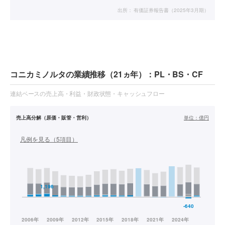
出所：
有価証券報告書（2025年3月期）
コニカミノルタの業績推移（21ヵ年）：PL・BS・CF
連結ベースの売上高・利益・財政状態・キャッシュフロー
売上高分解（原価・販管・営利）
単位：
億円
凡例を見る（
5
項目）