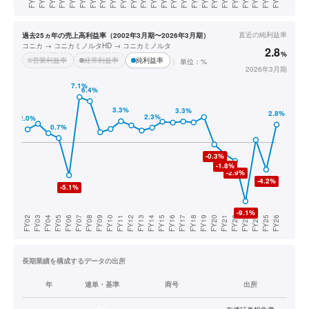
直近の
純利益率
過去25ヵ年の売上高利益率（2002年3月期〜2026年3月期）
コニカ → コニカミノルタHD → コニカミノルタ
2.8
%
営業利益率
経常利益率
純利益率
単位：%
2026年3月期
長期業績を構成するデータの出所
年
連単・基準
商号
出所
連結