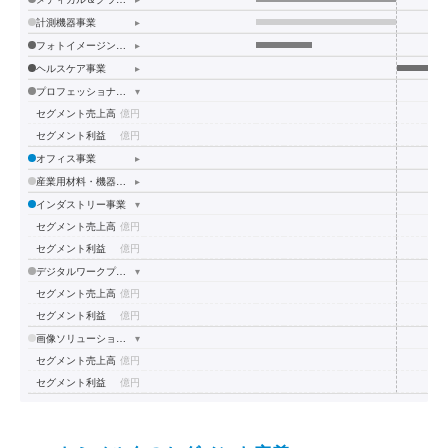
計測機器事業
▸
フォトイメージング事業
▸
ヘルスケア事業
▸
プロフェッショナルプリント事業
▾
セグメント売上高
億円
セグメント利益
億円
オフィス事業
▸
産業用材料・機器事業
▸
インダストリー事業
▾
セグメント売上高
億円
セグメント利益
億円
デジタルワークプレイス事業
▾
セグメント売上高
億円
セグメント利益
億円
画像ソリューション事業
▾
セグメント売上高
億円
セグメント利益
億円