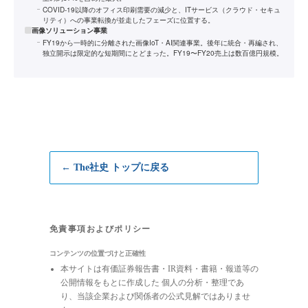
COVID-19以降のオフィス印刷需要の減少と、ITサービス（クラウド・セキュ
リティ）への事業転換が並走したフェーズに位置する。
画像ソリューション事業
FY19から一時的に分離された画像IoT・AI関連事業。後年に統合・再編され、
独立開示は限定的な短期間にとどまった。FY19〜FY20売上は数百億円規模。
← The社史 トップに戻る
免責事項およびポリシー
コンテンツの位置づけと正確性
本サイトは有価証券報告書・IR資料・書籍・報道等の
公開情報をもとに作成した 個人の分析・整理であ
り、当該企業および関係者の公式見解ではありませ