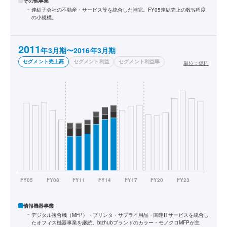
その他事業
連結子会社の不動産・サービス等を統合した補完。FY05連結売上の数%程度
の小規模。
2011
年3月期〜2016年3月期
セグメント売上高
セグメント利益
セグメント利益率
単位：
億円
情報機器事業
デジタル複合機（MFP）・プリンタ・サプライ用品・関連ITサービスを統合し
たオフィス機器事業を継続。bizhubブランドのカラー・モノクロMFPが主