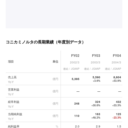
コニカミノルタ
の長期業績（年度別データ）
FY02
FY03
FY04
項目
単位
2002/3
2003/3
2004/3
連結 / JGAAP
連結 / JGAAP
連結 / JGAAP
連
コニカミノルタ
の長期業績データ一覧
売上高
5,590
8,604
億円
5,395
+3.6%
+53.9%
YoY
営業利益
億円
—
—
—
YoY
経常利益
324
432
億円
248
+30.6%
+33.3%
YoY
当期純利益
163
125
億円
110
+48.2%
−23.3%
YoY
純利益率
%
2.0
2.9
1.5