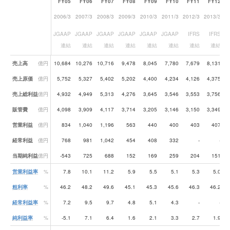
FY05
FY06
FY07
FY08
FY09
FY10
FY11
FY12
2006/3
2007/3
2008/3
2009/3
2010/3
2011/3
2012/3
2013/3
2
JGAAP
JGAAP
JGAAP
JGAAP
JGAAP
JGAAP
IFRS
IFRS
連結
連結
連結
連結
連結
連結
連結
連結
業績データ一覧
売上高
億円
10,684
10,276
10,716
9,478
8,045
7,780
7,679
8,131
売上原価
億円
5,752
5,327
5,402
5,202
4,400
4,234
4,126
4,375
売上総利益
億円
4,932
4,949
5,313
4,276
3,645
3,546
3,553
3,756
販管費
億円
4,098
3,909
4,117
3,714
3,205
3,146
3,150
3,349
営業利益
億円
834
1,040
1,196
563
440
400
403
407
経常利益
億円
768
981
1,042
454
408
332
-
-
当期純利益
億円
-543
725
688
152
169
259
204
151
営業利益率
%
7.8
10.1
11.2
5.9
5.5
5.1
5.3
5.0
粗利率
%
46.2
48.2
49.6
45.1
45.3
45.6
46.3
46.2
経常利益率
%
7.2
9.5
9.7
4.8
5.1
4.3
-
-
純利益率
%
-5.1
7.1
6.4
1.6
2.1
3.3
2.7
1.9