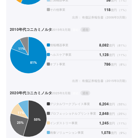
58
計測機器事業
億円
（
1
%）
118
その他事業
億円
（
1
%）
出所：
有価証券報告書（2006年3月期）
2010年代
コニカミノルタ
2015年3月期
連結
通期
8,082
情報機器事業
億円
（
81
%）
1,128
ヘルスケア事業
億円
（
11
%）
786
オプト事業
億円
（
8
%）
出所：
有価証券報告書（2015年3月期）
2020年代
コニカミノルタ
2025年3月期
連結
通期
6,204
デジタルワークプレイス事業
億円
（
55
%）
2,848
プロフェッショナルプリント事業
億円
（
25
%）
1,245
インダストリー事業
億円
（
11
%）
1,078
画像ソリューション事業
億円
（
9
%）