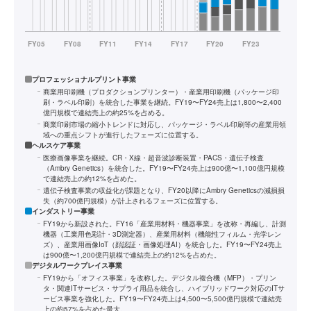
プロフェッショナルプリント事業
商業用印刷機（プロダクションプリンター）・産業用印刷機（パッケージ印
刷・ラベル印刷）を統合した事業を継続。FY19〜FY24売上は1,800〜2,400
億円規模で連結売上の約25%を占める。
商業印刷市場の縮小トレンドに対応し、パッケージ・ラベル印刷等の産業用領
域への重点シフトが進行したフェーズに位置する。
ヘルスケア事業
医療画像事業を継続。CR・X線・超音波診断装置・PACS・遺伝子検査
（Ambry Genetics）を統合した。FY19〜FY24売上は900億〜1,100億円規模
で連結売上の約12%を占めた。
遺伝子検査事業の収益化が課題となり、FY20以降にAmbry Geneticsの減損損
失（約700億円規模）が計上されるフェーズに位置する。
インダストリー事業
FY19から新設された。FY16「産業用材料・機器事業」を改称・再編し、計測
機器（工業用色彩計・3D測定器）、産業用材料（機能性フィルム・光学レン
ズ）、産業用画像IoT（顔認証・画像処理AI）を統合した。FY19〜FY24売上
は900億〜1,200億円規模で連結売上の約12%を占めた。
デジタルワークプレイス事業
FY19から「オフィス事業」を改称した。デジタル複合機（MFP）・プリン
タ・関連ITサービス・サプライ用品を統合し、ハイブリッドワーク対応のITサ
ービス事業を強化した。FY19〜FY24売上は4,500〜5,500億円規模で連結売
上の約57%を占めた最大。