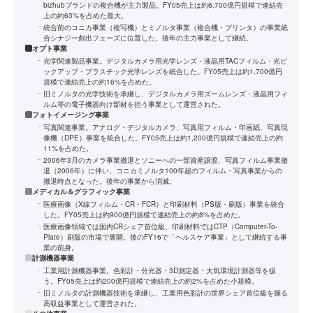
bizhubブランドの複合機が主力製品。FY05売上は約6,700億円規模で連結売
上の約63%を占めた最大。
統合前のコニカ事業（複写機）とミノルタ事業（複合機・プリンタ）の事業統
合シナジー創出フェーズに位置した。後年の主力事業として継続。
オプト事業
光学関連製品事業。デジタルカメラ用光学レンズ・液晶用TACフィルム・光ピ
ックアップ・プラスチック光学レンズを統合した。FY05売上は約1,700億円
規模で連結売上の約16%を占めた。
旧ミノルタの光学技術を承継し、デジタルカメラ用ズームレンズ・液晶用フィ
ルム等の電子機器向け部材を担う事業として運営された。
フォトイメージング事業
写真関連事業。アナログ・デジタルカメラ、写真用フィルム・印画紙、写真現
像機（DPE）事業を統合した。FY05売上は約1,200億円規模で連結売上の約
11%を占めた。
2006年3月のカメラ事業撤退とソニーへの一部資産譲渡、写真フィルム事業撤
退（2006年）に伴い、コニカミノルタ100年超のフィルム・写真事業からの
撤退時点となった。後年の事業から消滅。
メディカル＆グラフィック事業
医療画像（X線フィルム・CR・FCR）と印刷材料（PS版・刷版）事業を統合
した。FY05売上は約900億円規模で連結売上の約8%を占めた。
医療画像領域では国内CRシェア首位級、印刷材料ではCTP（Computer-To-
Plate）刷版の市場で展開。後のFY16で「ヘルスケア事業」として継続する事
業の前身。
計測機器事業
工業用計測機器事業。色彩計・分光器・3D測定器・大気環境計測器等を扱
う。FY05売上は約200億円規模で連結売上の約2%を占めた小規模。
旧ミノルタの計測機器技術を承継し、工業用色彩計の世界シェア首位級を握る
高収益事業として運営された。