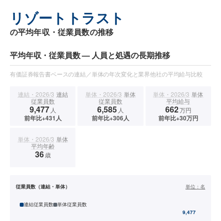
リゾートトラスト
の平均年収・従業員数の推移
平均年収・従業員数 — 人員と処遇の長期推移
有価証券報告書ベースの連結／単体の年次変化と業界他社の平均給与比較
連結・2026/3
連結
単体・2026/3
単体
単体・2026/3
単体
従業員数
従業員数
平均給与
9,477
6,585
662
人
人
万円
前年比+431人
前年比+306人
前年比+30万円
単体・2026/3
単体
平均年齢
36
歳
従業員数（連結・単体）
単位：
名
連結従業員数
単体従業員数