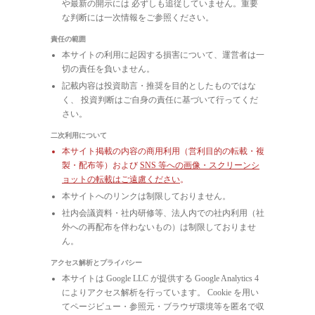
や最新の開示には 必ずしも追従していません。重要
な判断には一次情報をご参照ください。
責任の範囲
本サイトの利用に起因する損害について、運営者は一
切の責任を負いません。
記載内容は投資助言・推奨を目的としたものではな
く、 投資判断はご自身の責任に基づいて行ってくだ
さい。
二次利用について
本サイト掲載の内容の商用利用（営利目的の転載・複
製・配布等）および
SNS 等への画像・スクリーンシ
ョットの転載はご遠慮ください
。
本サイトへのリンクは制限しておりません。
社内会議資料・社内研修等、法人内での社内利用（社
外への再配布を伴わないもの）は制限しておりませ
ん。
アクセス解析とプライバシー
本サイトは Google LLC が提供する Google Analytics 4
によりアクセス解析を行っています。 Cookie を用い
てページビュー・参照元・ブラウザ環境等を匿名で収