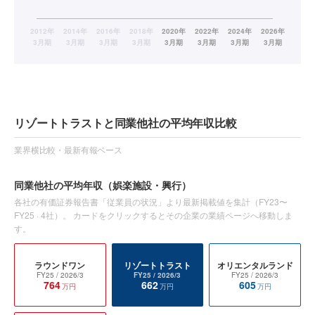
リゾートトラストと同業他社の平均年収比較
業界横比較・最新有報ベース
同業他社の平均年収
（娯楽施設・興行）
各社の有価証券報告書「従業員の状況」より最新掲載値を集計（
FY23〜
FY25
·
4
社）。 カードをクリックするとその企業の業績ページへ移動しま
す。
ラウンドワン
リゾートトラスト
オリエンタルランド
FY25
/ 2026/3
FY25
/ 2026/3
FY25
/ 2026/3
764
662
605
万円
万円
万円