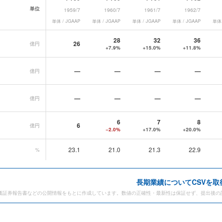
単位
1959/7
1960/7
1961/7
1962/7
単体 / JGAAP
単体 / JGAAP
単体 / JGAAP
単体 / JGAAP
単体 
績データ一覧
28
32
36
26
億円
+7.9%
+15.0%
+11.8%
—
—
—
—
億円
—
—
—
—
億円
6
7
8
6
億円
−2.0%
+17.0%
+20.0%
23.1
21.0
21.3
22.9
%
長期業績についてCSVを取
価証券報告書などの公開情報をもとに作成しています。数値の正確性・最新性は保証せず、提出後の