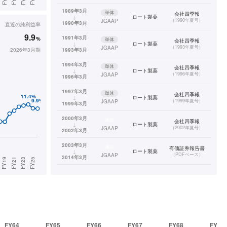
1989年3月
単体
会社四季報
↓
ロート製薬
（
1990年夏号
）
JGAAP
1990年3月
直近の
純利益率
9.9
1991年3月
%
単体
会社四季報
↓
ロート製薬
（
1993年夏号
）
JGAAP
2026年3月期
1993年3月
1994年3月
単体
会社四季報
↓
ロート製薬
（
1996年夏号
）
JGAAP
1996年3月
1997年3月
単体
会社四季報
↓
ロート製薬
（
1999年夏号
）
JGAAP
1999年3月
2000年3月
連結
会社四季報
↓
ロート製薬
（
2002年夏号
）
JGAAP
2002年3月
2003年3月
連結
有価証券報告書
↓
ロート製薬
（
PDFベース
）
JGAAP
2014年3月
2015年3月
連結
有価証券報告書
↓
ロート製薬
（
XBRLベース
）
JGAAP
2026年3月
FY64
FY65
FY66
FY67
FY68
FY69