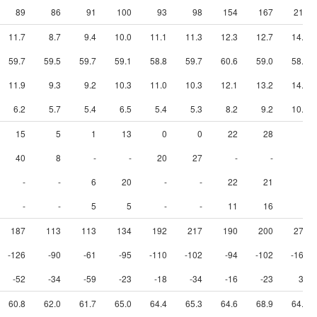
89
86
91
100
93
98
154
167
211
11.7
8.7
9.4
10.0
11.1
11.3
12.3
12.7
14.5
59.7
59.5
59.7
59.1
58.8
59.7
60.6
59.0
58.2
11.9
9.3
9.2
10.3
11.0
10.3
12.1
13.2
14.4
6.2
5.7
5.4
6.5
5.4
5.3
8.2
9.2
10.6
15
5
1
13
0
0
22
28
9
40
8
-
-
20
27
-
-
-
-
-
6
20
-
-
22
21
9
-
-
5
5
-
-
11
16
9
187
113
113
134
192
217
190
200
273
-126
-90
-61
-95
-110
-102
-94
-102
-164
-52
-34
-59
-23
-18
-34
-16
-23
35
60.8
62.0
61.7
65.0
64.4
65.3
64.6
68.9
64.9