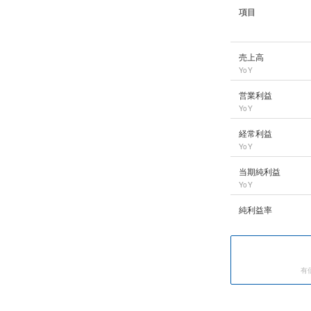
項目
ロート製薬
の長期業
売上高
YoY
営業利益
YoY
経常利益
YoY
当期純利益
YoY
純利益率
有