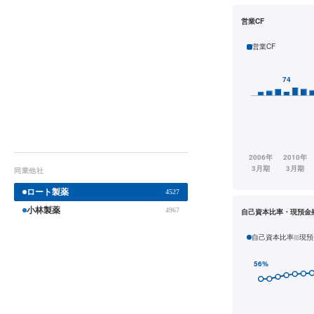
営業CF
営業CF
同業他社
ロート製薬
4527
小林製薬
4967
自己資本比率・現預金
自己資本比率
現預