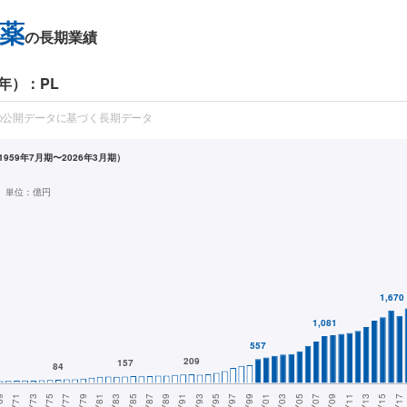
薬
の長期業績
年）：PL
の公開データに基づく長期データ
959年7月期〜2026年3月期）
単位：
億円