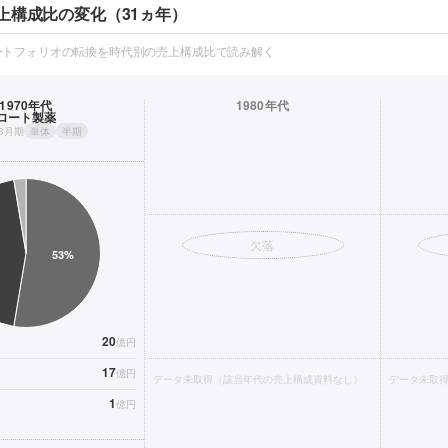
上構成比の変化（31ヵ年）
ートフォリオの転換を時代別の売上構成比で読み解く
1970年代
1980年代
ロート製薬
年3月期
単体
半期
欠落
20
億円
17
億円
データ未取得（該当年代の売上構成資料なし）
データ未取
1
億円