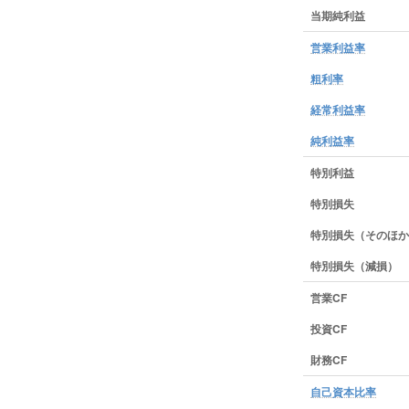
当期純利益
営業利益率
粗利率
経常利益率
純利益率
特別利益
特別損失
特別損失（そのほか
特別損失（減損）
営業CF
投資CF
財務CF
自己資本比率