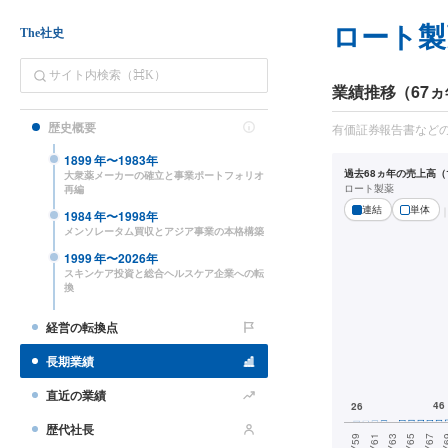
ロート製
The社史
業績推移（67ヵ
歴史概要
有価証券報告書など
1899
年〜
1983
年
過去68ヵ年の売上高（1
大衆薬メーカーの確立と事業ポートフォリオ
ロート製薬
再編
連結
単体
1984
年〜
1998
年
メンソレータム買収とアジア事業の本格構築
1999
年〜
2026
年
スキンケア投資と総合ヘルスケア企業への転
換
経営の転換点
長期業績
直近の業績
歴代社長