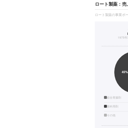
ロート製薬：売
ロート製薬の事業ポ
1975
総合胃腸剤
眼科用剤
その他