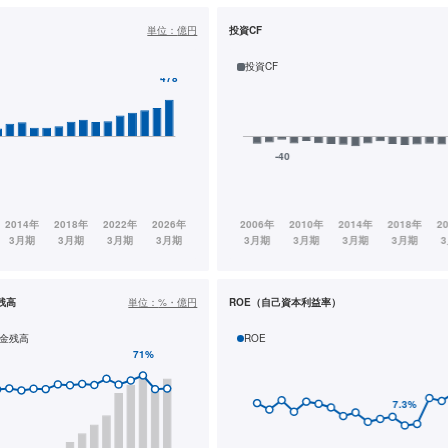
単位：
億円
投資CF
投資CF
残高
単位：
%・億円
ROE（自己資本利益率）
金残高
ROE