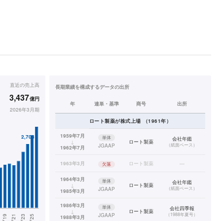
直近の
売上高
長期業績を構成するデータの出所
3,437
億円
年
連単・基準
商号
出所
2026年3月期
ロート製薬
が株式上場
（
1961
年）
1959年7月
単体
会社年鑑
↓
ロート製薬
（
紙面ベース
）
JGAAP
1962年7月
1963年3月
ロート製薬
—
欠落
1964年3月
単体
会社年鑑
↓
ロート製薬
（
紙面ベース
）
JGAAP
1985年3月
1986年3月
単体
会社四季報
↓
ロート製薬
（
1988年夏号
）
JGAAP
1988年3月