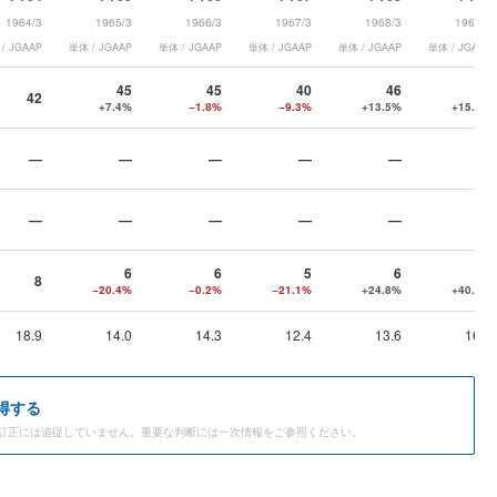
1964/3
1965/3
1966/3
1967/3
1968/3
1969/3
/ JGAAP
単体 / JGAAP
単体 / JGAAP
単体 / JGAAP
単体 / JGAAP
単体 / JGAAP
45
45
40
46
53
42
+7.4%
−1.8%
−9.3%
+13.5%
+15.0%
—
—
—
—
—
—
—
—
—
—
—
—
6
6
5
6
9
8
−20.4%
−0.2%
−21.1%
+24.8%
+40.0%
18.9
14.0
14.3
12.4
13.6
16.6
得する
訂正には追従していません。重要な判断には一次情報をご参照ください。