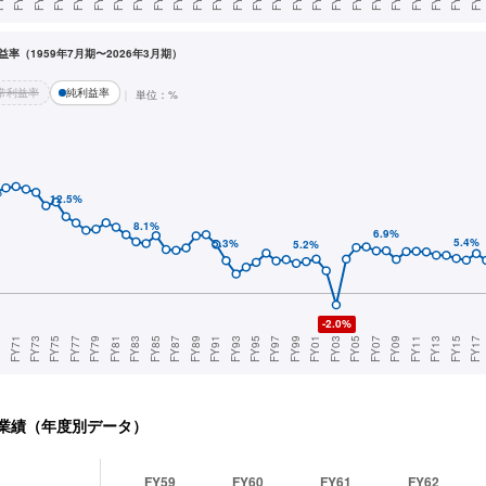
率（1959年7月期〜2026年3月期）
常利益率
純利益率
単位：%
業績（年度別データ）
FY59
FY60
FY61
FY62