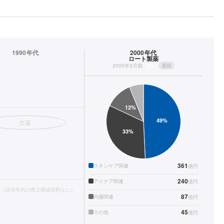
1990年代
2000年代
ロート製薬
2005年3月期
連結
通期
欠落
361
スキンケア関連
億円
240
アイケア関連
億円
得（該当年代の売上構成資料なし）
87
内服関連
億円
45
その他
億円