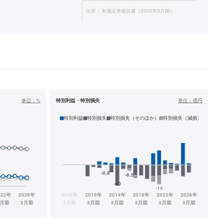
出所：
有価証券報告書（2005年3月期）
単位：
%
特別利益・特別損失
単位：
億円
特別利益
特別損失
特別損失（そのほか）
特別損失（減損）