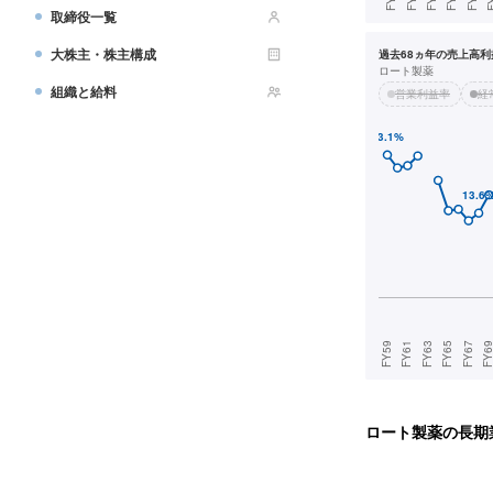
取締役一覧
大株主・株主構成
過去68ヵ年の売上高利益
ロート製薬
組織と給料
営業利益率
経
ロート製薬
の長期