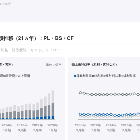
976年版
推移（21ヵ年）：PL・BS・CF
・利益・財政状態・キャッシュフロー
管・営利）
単位：
億円
売上高利益率（粗利・営利など）
用
販管費
売上原価
営業利益率
粗利率
経常利益率
純利益率