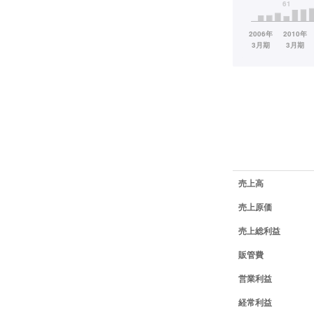
業績データ一覧
売上高
売上原価
売上総利益
販管費
営業利益
経常利益