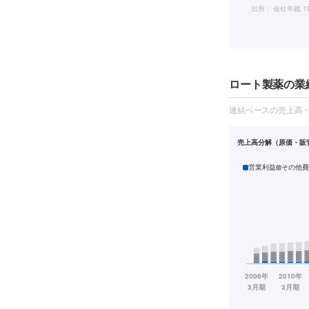
出所：
会社年鑑 1
ロート製薬の業績
連結ベースの売上高
売上高分解（原価・販
営業利益
その他費