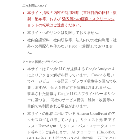
二次利用について
本サイト掲載の内容の商用利用（営利目的の転載・複
製・配布等）および
SNS 等への画像・スクリーンシ
ョットの転載はご遠慮ください
。
本サイトへのリンクは制限しておりません。
社内会議資料・社内研修等、法人内での社内利用（社
外への再配布を伴わないもの）は制限しておりませ
ん。
アクセス解析とプライバシー
本サイトは Google LLC が提供する Google Analytics 4
によりアクセス解析を行っています。 Cookie を用い
てページビュー・参照元・ブラウザ環境等を匿名で収
集しますが、 個人を特定する情報は含まれません。
収集された情報は Google LLC のプライバシーポリシ
ーに基づき、 同社のサービス提供・維持・改善等の
目的でも利用される場合があります。
本サイトの配信に用いている Amazon CloudFront のア
クセスログを取得しています。 リクエスト元 IP アド
レス・User-Agent・リクエストパス・ステータスコー
ド等を S3 に保存します。 AI クローラー（ClaudeBot,
GPTBot 等）と人間アクセスの比率把握、 不正アクセ