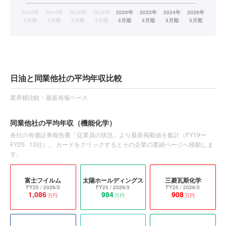
日油と同業他社の平均年収比較
業界横比較・最新有報ベース
同業他社の平均年収
（機能化学）
各社の有価証券報告書「従業員の状況」より最新掲載値を集計（
FY19〜
FY25
·
13
社）。 カードをクリックするとその企業の業績ページへ移動しま
す。
富士フイルム
太陽ホールディングス
三菱瓦斯化学
FY25
/ 2026/3
FY25
/ 2026/3
FY25
/ 2026/3
1,086
984
908
万円
万円
万円