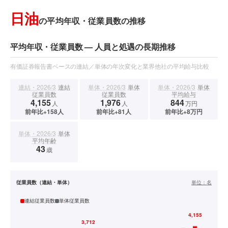
日油
の平均年収・従業員数の推移
平均年収・従業員数 — 人員と処遇の長期推移
有価証券報告書ベースの連結／単体の年次変化と業界他社の平均給与比較
連結・2026/3
連結
単体・2026/3
単体
単体・2026/3
単体
従業員数
従業員数
平均給与
4,155
1,976
844
人
人
万円
前年比+158人
前年比+81人
前年比+8万円
単体・2026/3
単体
平均年齢
43
歳
従業員数（連結・単体）
単位：
名
連結従業員数
単体従業員数