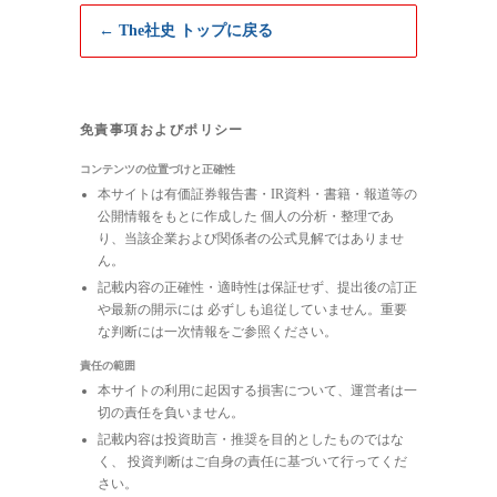
← The社史 トップに戻る
免責事項およびポリシー
コンテンツの位置づけと正確性
本サイトは有価証券報告書・IR資料・書籍・報道等の
公開情報をもとに作成した 個人の分析・整理であ
り、当該企業および関係者の公式見解ではありませ
ん。
記載内容の正確性・適時性は保証せず、提出後の訂正
や最新の開示には 必ずしも追従していません。重要
な判断には一次情報をご参照ください。
責任の範囲
本サイトの利用に起因する損害について、運営者は一
切の責任を負いません。
記載内容は投資助言・推奨を目的としたものではな
く、 投資判断はご自身の責任に基づいて行ってくだ
さい。