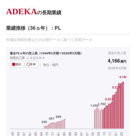
ADEKA
の長期業績
業績推移（36ヵ年）：PL
有価証券報告書などの公開データに基づく長期データ
直近の
売上高
過去78ヵ年の売上高（1949年3月期〜2026年3月期）
旭電化工業 → ＡＤＥＫＡ
4,166
億円
連結
単体
単位：
億円
2026年3月期