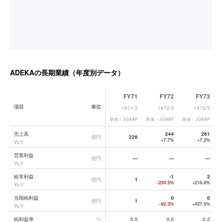
ADEKA
の長期業績（年度別データ）
FY71
FY72
FY73
項目
単位
1971/3
1972/3
1973/3
単体 / JGAAP
単体 / JGAAP
単体 / JGAAP
単
ADEKA
の長期業績データ一覧
売上高
244
261
億円
226
+7.7%
+7.2%
YoY
営業利益
億円
—
—
—
YoY
経常利益
-1
2
億円
1
−234.5%
+210.8%
YoY
当期純利益
0
0
億円
1
−92.3%
+437.5%
YoY
純利益率
%
0.5
0.0
0.2