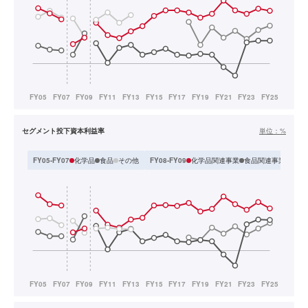
セグメント投下資本利益率
単位：
%
化学品
食品
その他
化学品関連事業
食品関連事業
その
FY05-FY07
FY08-FY09