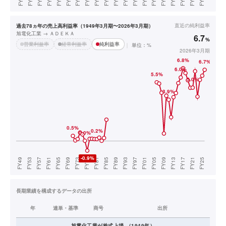
直近の
純利益率
過去78ヵ年の売上高利益率（1949年3月期〜2026年3月期）
旭電化工業 → ＡＤＥＫＡ
6.7
%
営業利益率
経常利益率
純利益率
単位：%
2026年3月期
長期業績を構成するデータの出所
年
連単・基準
商号
出所
旭電化工業
が株式上場
（
1949
年）