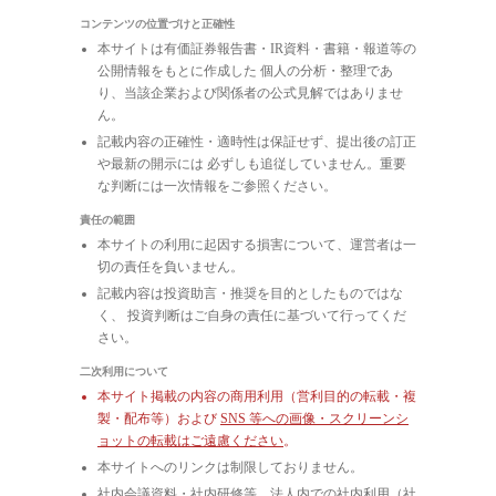
コンテンツの位置づけと正確性
本サイトは有価証券報告書・IR資料・書籍・報道等の
公開情報をもとに作成した 個人の分析・整理であ
り、当該企業および関係者の公式見解ではありませ
ん。
記載内容の正確性・適時性は保証せず、提出後の訂正
や最新の開示には 必ずしも追従していません。重要
な判断には一次情報をご参照ください。
責任の範囲
本サイトの利用に起因する損害について、運営者は一
切の責任を負いません。
記載内容は投資助言・推奨を目的としたものではな
く、 投資判断はご自身の責任に基づいて行ってくだ
さい。
二次利用について
本サイト掲載の内容の商用利用（営利目的の転載・複
製・配布等）および
SNS 等への画像・スクリーンシ
ョットの転載はご遠慮ください
。
本サイトへのリンクは制限しておりません。
社内会議資料・社内研修等、法人内での社内利用（社