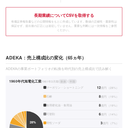
長期業績についてCSVを取得する
有価証券報告書などの公開情報をもとに作成しています。数値の正確性・最新性は
保証せず、提出後の訂正には追従していません。重要な判断には一次情報をご参照
ください。
ADEKA：売上構成比の変化（65ヵ年）
ADEKAの事業ポートフォリオの転換を時代別の売上構成比で読み解く
1960年代
旭電化工業
1961年3月期
単体
半期
12
マーガリン・ショートニング
億円
（
28
%）
8
石鹸
億円
（
19
%）
8
食用硬化油・食用油
億円
（
19
%）
6
可塑剤
億円
（
14
%）
3
苛性ソーダ
億円
（
7
%）