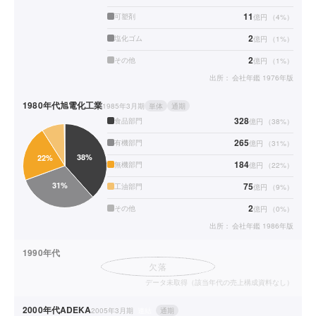
11
可塑剤
億円
（
4
%）
2
塩化ゴム
億円
（
1
%）
2
その他
億円
（
1
%）
出所：
会社年鑑 1976年版
1980年代
旭電化工業
1985年3月期
単体
通期
328
食品部門
億円
（
38
%）
265
有機部門
億円
（
31
%）
184
無機部門
億円
（
22
%）
75
工油部門
億円
（
9
%）
2
その他
億円
（
0
%）
出所：
会社年鑑 1986年版
1990年代
欠落
データ未取得（該当年代の売上構成資料なし）
2000年代
ADEKA
2005年3月期
連結
通期