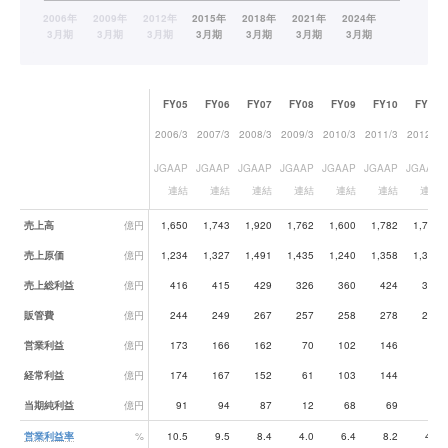
FY05
FY06
FY07
FY08
FY09
FY10
FY11
2006/3
2007/3
2008/3
2009/3
2010/3
2011/3
2012/3
JGAAP
JGAAP
JGAAP
JGAAP
JGAAP
JGAAP
JGAAP
連結
連結
連結
連結
連結
連結
連結
業績データ一覧
売上高
億円
1,650
1,743
1,920
1,762
1,600
1,782
1,708
売上原価
億円
1,234
1,327
1,491
1,435
1,240
1,358
1,350
売上総利益
億円
416
415
429
326
360
424
359
販管費
億円
244
249
267
257
258
278
275
営業利益
億円
173
166
162
70
102
146
83
経常利益
億円
174
167
152
61
103
144
86
当期純利益
億円
91
94
87
12
68
69
38
営業利益率
%
10.5
9.5
8.4
4.0
6.4
8.2
4.9