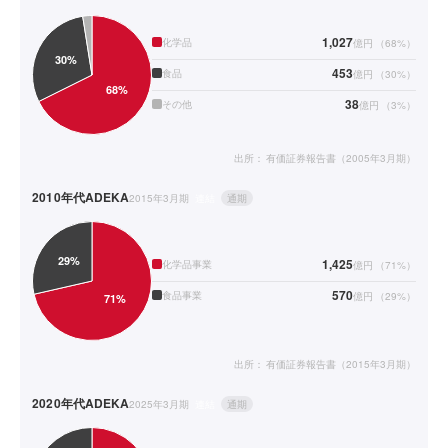
1,027
化学品
億円
（
68
%）
453
食品
億円
（
30
%）
38
その他
億円
（
3
%）
出所：
有価証券報告書（2005年3月期）
2010年代
ADEKA
2015年3月期
連結
通期
1,425
化学品事業
億円
（
71
%）
570
食品事業
億円
（
29
%）
出所：
有価証券報告書（2015年3月期）
2020年代
ADEKA
2025年3月期
連結
通期