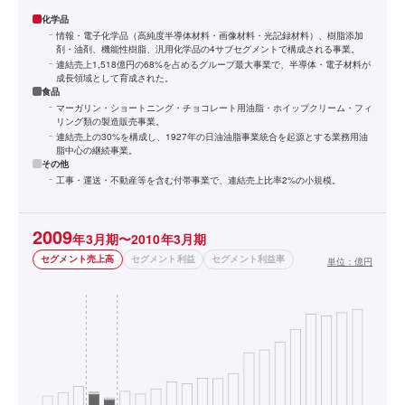
化学品
情報・電子化学品（高純度半導体材料・画像材料・光記録材料）、樹脂添加
剤・油剤、機能性樹脂、汎用化学品の4サブセグメントで構成される事業。
連結売上1,518億円の68%を占めるグループ最大事業で、半導体・電子材料が
成長領域として育成された。
食品
マーガリン・ショートニング・チョコレート用油脂・ホイップクリーム・フィ
リング類の製造販売事業。
連結売上の30%を構成し、1927年の日油油脂事業統合を起源とする業務用油
脂中心の継続事業。
その他
工事・運送・不動産等を含む付帯事業で、連結売上比率2%の小規模。
2009
年3月期〜2010年3月期
セグメント売上高
セグメント利益
セグメント利益率
単位：
億円