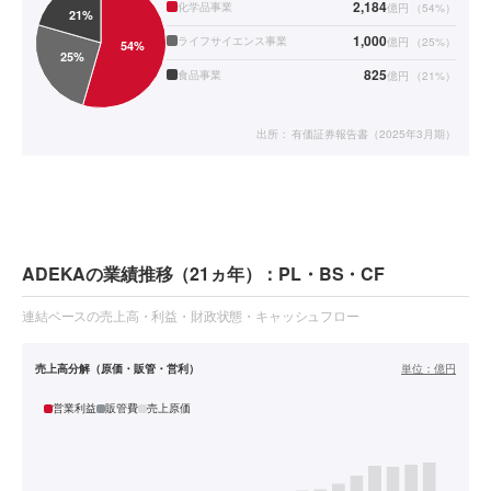
2,184
化学品事業
億円
（
54
%）
1,000
ライフサイエンス事業
億円
（
25
%）
825
食品事業
億円
（
21
%）
出所：
有価証券報告書（2025年3月期）
ADEKAの業績推移（21ヵ年）：PL・BS・CF
連結ベースの売上高・利益・財政状態・キャッシュフロー
売上高分解（原価・販管・営利）
単位：
億円
営業利益
販管費
売上原価