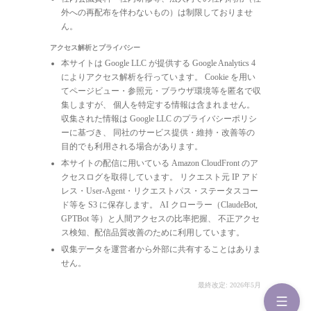
外への再配布を伴わないもの）は制限しておりませ
ん。
アクセス解析とプライバシー
本サイトは Google LLC が提供する Google Analytics 4
によりアクセス解析を行っています。 Cookie を用い
てページビュー・参照元・ブラウザ環境等を匿名で収
集しますが、 個人を特定する情報は含まれません。
収集された情報は Google LLC のプライバシーポリシ
ーに基づき、 同社のサービス提供・維持・改善等の
目的でも利用される場合があります。
本サイトの配信に用いている Amazon CloudFront のア
クセスログを取得しています。 リクエスト元 IP アド
レス・User-Agent・リクエストパス・ステータスコー
ド等を S3 に保存します。 AI クローラー（ClaudeBot,
GPTBot 等）と人間アクセスの比率把握、 不正アクセ
ス検知、配信品質改善のために利用しています。
収集データを運営者から外部に共有することはありま
せん。
最終改定: 2026年5月