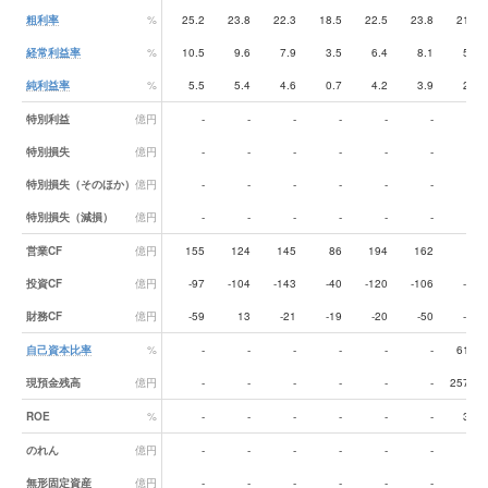
粗利率
%
25.2
23.8
22.3
18.5
22.5
23.8
21.0
経常利益率
%
10.5
9.6
7.9
3.5
6.4
8.1
5.1
純利益率
%
5.5
5.4
4.6
0.7
4.2
3.9
2.2
特別利益
億円
-
-
-
-
-
-
-
特別損失
億円
-
-
-
-
-
-
-
特別損失（そのほか）
億円
-
-
-
-
-
-
-
特別損失（減損）
億円
-
-
-
-
-
-
-
営業CF
億円
155
124
145
86
194
162
78
投資CF
億円
-97
-104
-143
-40
-120
-106
-44
財務CF
億円
-59
13
-21
-19
-20
-50
-10
自己資本比率
%
-
-
-
-
-
-
61.0
現預金残高
億円
-
-
-
-
-
-
257.6
ROE
%
-
-
-
-
-
-
3.0
のれん
億円
-
-
-
-
-
-
-
無形固定資産
億円
-
-
-
-
-
-
-