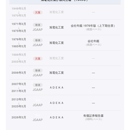
1949年3月
↓
旭電化工業
—
欠落
1970年3月
1971年3月
単体
会社年鑑 1976年版（上下期合算）
↓
旭電化工業
（
紙面ベース
）
JGAAP
1975年3月
1976年3月
単体
会社年鑑
↓
旭電化工業
（
紙面ベース
）
JGAAP
1985年3月
1986年3月
↓
旭電化工業
—
欠落
2005年3月
単体
2006年3月
旭電化工業
—
JGAAP
2007年3月
単体
↓
ＡＤＥＫＡ
—
JGAAP
2011年3月
2012年3月
連結
↓
ＡＤＥＫＡ
—
JGAAP
2025年3月
連結
有価証券報告書
2026年3月
ＡＤＥＫＡ
（
XBRLベース
）
JGAAP