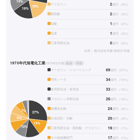
2
グリセリン
億円
（
5
%）
2
脂肪酸
億円
（
5
%）
1
塩酸
億円
（
2
%）
1
塩液
億円
（
2
%）
0
工業用硬化油
億円
（
0
%）
出所：
株式会社年鑑 昭和37年版
1970年代
旭電化工業
1975年3月期
単体
半期
69
マーガリン・ショートニング
億円
（
27
%）
34
苛性ソーダ
億円
（
13
%）
33
食用硬化油・食用油
億円
（
13
%）
26
プロピレン系製品他
億円
（
10
%）
24
無機塩化物
億円
（
9
%）
20
合成洗剤・石鹸
億円
（
8
%）
19
工業用硬化油・脂肪酸・グリセリン
億円
（
7
%）
17
その他無機部門
億円
（
7
%）