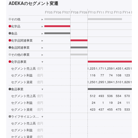
ADEKAのセグメント変遷
FY05
FY06
FY07
FY08
FY09
FY10
FY11
FY12
FY13
FY14
FY1
その他
▸
化学品
▸
食品
▸
化学品関連事業
▸
食品関連事業
▸
その他の事業
▸
化学品事業
▾
セグメント売上高
億円
1,225
1,171
1,259
1,435
1,425
1,53
セグメント利益
億円
116
77
74
108
123
17
セグメント資産
億円
1,250
1,295
1,384
1,510
1,626
1,63
食品事業
▾
セグメント売上高
億円
512
493
536
554
570
61
セグメント利益
億円
24
1
19
24
11
1
セグメント資産
億円
423
437
455
475
533
56
ライフサイエンス事業
▾
セグメント売上高
億円
セグメント利益
億円
セグメント資産
億円