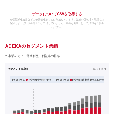
データ
についてCSVを取得する
有価証券報告書などの公開情報をもとに作成しています。数値の正確性・最新性は
保証せず、提出後の訂正には追従していません。重要な判断には一次情報をご参照
ください。
ADEKAのセグメント業績
各事業の売上・営業利益・利益率の推移
セグメント売上高
単位：
億円
化学品
食品
その他
化学品関連事業
食品関連事業
その
FY05-FY07
FY08-FY09