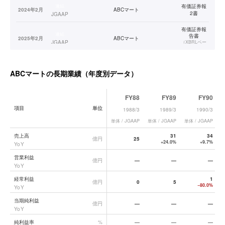
連結
有価証券報
2024年2月
ABCマート
2書
JGAAP
有価証券報
連結
告書
2025年2月
ABCマート
JGAAP
（
XBRLベー
ス
）
連結
2026年2月
ABCマート
—
JGAAP
ABCマート
の長期業績（年度別データ）
FY88
FY89
FY90
項目
単位
1988/3
1989/3
1990/3
単体 / JGAAP
単体 / JGAAP
単体 / JGAAP
単
ABCマート
の長期業績データ一覧
売上高
31
34
億円
25
+24.0%
+9.7%
YoY
営業利益
億円
—
—
—
YoY
経常利益
1
億円
0
5
−80.0%
YoY
当期純利益
億円
—
—
—
YoY
純利益率
%
—
—
—