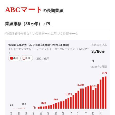
ABCマート
の長期業績
業績推移（36ヵ年）：PL
有価証券報告書などの公開データに基づく長期データ
直近の
売上高
過去39ヵ年の売上高（1988年3月期〜2026年2月期）
インターナショナル・トレーディング・コーポレーション → ABCマー
3,786
億
ト
連結
単体
単位：
億円
円
2026年2月期