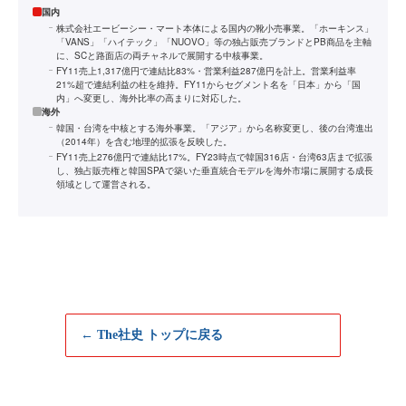
国内
株式会社エービーシー・マート本体による国内の靴小売事業。「ホーキンス」
「VANS」「ハイテック」「NUOVO」等の独占販売ブランドとPB商品を主軸
に、SCと路面店の両チャネルで展開する中核事業。
FY11売上1,317億円で連結比83%・営業利益287億円を計上。営業利益率
21%超で連結利益の柱を維持。FY11からセグメント名を「日本」から「国
内」へ変更し、海外比率の高まりに対応した。
海外
韓国・台湾を中核とする海外事業。「アジア」から名称変更し、後の台湾進出
（2014年）を含む地理的拡張を反映した。
FY11売上276億円で連結比17%。FY23時点で韓国316店・台湾63店まで拡張
し、独占販売権と韓国SPAで築いた垂直統合モデルを海外市場に展開する成長
領域として運営される。
← The社史 トップに戻る