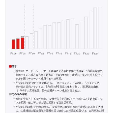
日本
株式会社エービーシー・マート本体による国内の靴小売事業。1986年取得の
英ホーキンス独占販売権を起点に、1990年韓国生産委託で築いた垂直統合モ
デルを国内チェーンへ適用する中核事業。
FY06売上804億円で連結比91%。「ホーキンス」「VANS」「ハイテック」
等の独占販売ブランドと、SPA型のPB商品で粗利を取り、SC新設自由化
（1999年大店法改正）後の全国チェーン化を加速させた。
その他の地域
韓国を中心とする海外事業。1996年設立のABCマート韓国法人を起点に、ソ
ウル明洞・釜山等の都心部に展開する直営店事業。
FY06売上82億円で連結比9%。1990年代に始めた韓国生産委託の基盤を活用
し、生産機能と販売機能を韓国市場で統合した補完的位置づけ。台湾事業の開