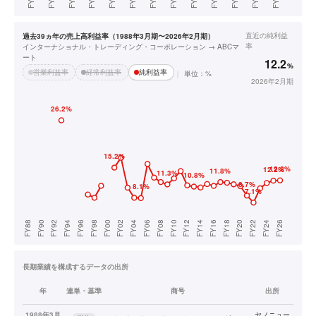
直近の
純利益
過去39ヵ年の売上高利益率（1988年3月期〜2026年2月期）
率
インターナショナル・トレーディング・コーポレーション → ABCマ
ート
12.2
%
営業利益率
経常利益率
純利益率
単位：%
2026年2月期
長期業績を構成するデータの出所
年
連単・基準
商号
出所
1988年3月
ヤノニュー