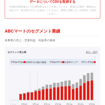
データ
についてCSVを取得する
有価証券報告書などの公開情報をもとに作成しています。数値の正確性・最新性は
保証せず、提出後の訂正には追従していません。重要な判断には一次情報をご参照
ください。
ABCマートのセグメント業績
各事業の売上・営業利益・利益率の推移
セグメント売上高
単位：
億円
日本
その他の地域
日本
アジア
国内
海
FY06-FY08
FY09-FY10
FY11-FY25