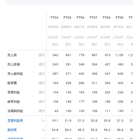
FY04
FY05
FY06
FY07
FY08
FY09
FY10
2005/2
2006/2
2007/2
2008/2
2009/2
2010/2
2011/2
JGAAP
JGAAP
JGAAP
JGAAP
JGAAP
JGAAP
JGAAP
連結
連結
連結
連結
連結
連結
連結
業績データ一覧
売上高
億円
542
661
778
887
973
1,135
1,274
売上原価
億円
245
291
348
394
427
490
531
売上総利益
億円
297
371
430
493
547
645
743
販管費
億円
193
226
266
311
345
403
474
営業利益
億円
104
145
163
183
202
242
269
経常利益
億円
109
156
177
188
196
256
267
当期純利益
億円
45
106
100
106
111
145
184
営業利益率
%
19.1
21.9
21.0
20.6
20.8
21.3
21.1
粗利率
%
54.8
56.0
55.3
55.6
56.2
56.8
58.3