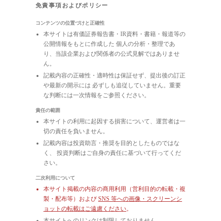
免責事項およびポリシー
コンテンツの位置づけと正確性
本サイトは有価証券報告書・IR資料・書籍・報道等の
公開情報をもとに作成した 個人の分析・整理であ
り、当該企業および関係者の公式見解ではありませ
ん。
記載内容の正確性・適時性は保証せず、提出後の訂正
や最新の開示には 必ずしも追従していません。重要
な判断には一次情報をご参照ください。
責任の範囲
本サイトの利用に起因する損害について、運営者は一
切の責任を負いません。
記載内容は投資助言・推奨を目的としたものではな
く、 投資判断はご自身の責任に基づいて行ってくだ
さい。
二次利用について
本サイト掲載の内容の商用利用（営利目的の転載・複
製・配布等）および
SNS 等への画像・スクリーンシ
ョットの転載はご遠慮ください
。
本サイトへのリンクは制限しておりません。