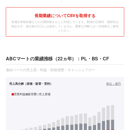
長期業績についてCSVを取得する
有価証券報告書などの公開情報をもとに作成しています。数値の正確性・最新性は
保証せず、提出後の訂正には追従していません。重要な判断には一次情報をご参照
ください。
ABCマートの業績推移（22ヵ年）：PL・BS・CF
連結ベースの売上高・利益・財政状態・キャッシュフロー
売上高分解（原価・販管・営利）
単位：
億円
営業利益
販管費
売上原価