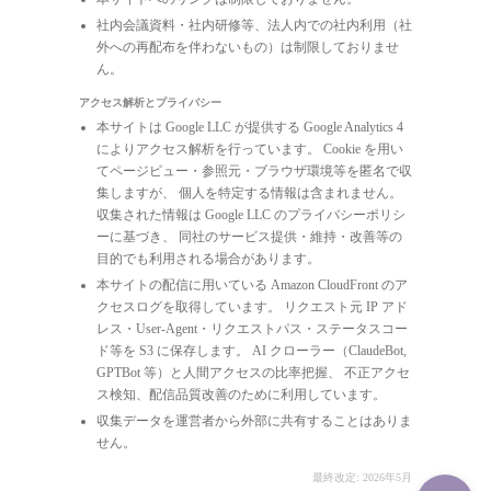
社内会議資料・社内研修等、法人内での社内利用（社
外への再配布を伴わないもの）は制限しておりませ
ん。
アクセス解析とプライバシー
本サイトは Google LLC が提供する Google Analytics 4
によりアクセス解析を行っています。 Cookie を用い
てページビュー・参照元・ブラウザ環境等を匿名で収
集しますが、 個人を特定する情報は含まれません。
収集された情報は Google LLC のプライバシーポリシ
ーに基づき、 同社のサービス提供・維持・改善等の
目的でも利用される場合があります。
本サイトの配信に用いている Amazon CloudFront のア
クセスログを取得しています。 リクエスト元 IP アド
レス・User-Agent・リクエストパス・ステータスコー
ド等を S3 に保存します。 AI クローラー（ClaudeBot,
GPTBot 等）と人間アクセスの比率把握、 不正アクセ
ス検知、配信品質改善のために利用しています。
収集データを運営者から外部に共有することはありま
せん。
最終改定: 2026年5月