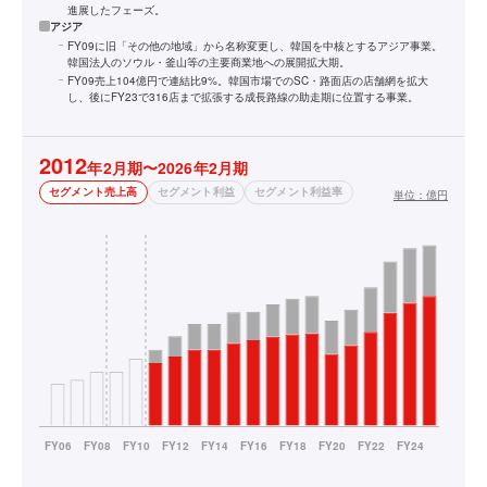
進展したフェーズ。
アジア
FY09に旧「その他の地域」から名称変更し、韓国を中核とするアジア事業。
韓国法人のソウル・釜山等の主要商業地への展開拡大期。
FY09売上104億円で連結比9%。韓国市場でのSC・路面店の店舗網を拡大
し、後にFY23で316店まで拡張する成長路線の助走期に位置する事業。
2012
年2月期〜2026年2月期
セグメント売上高
セグメント利益
セグメント利益率
単位：
億円