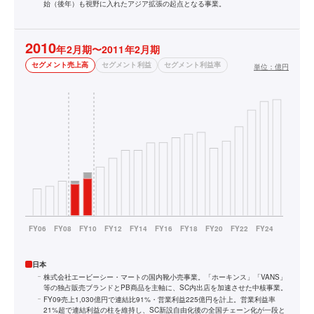
始（後年）も視野に入れたアジア拡張の起点となる事業。
2010
年2月期〜2011年2月期
セグメント売上高
セグメント利益
セグメント利益率
単位：
億円
日本
株式会社エービーシー・マートの国内靴小売事業。「ホーキンス」「VANS」
等の独占販売ブランドとPB商品を主軸に、SC内出店を加速させた中核事業。
FY09売上1,030億円で連結比91%・営業利益225億円を計上。営業利益率
21%超で連結利益の柱を維持し、SC新設自由化後の全国チェーン化が一段と