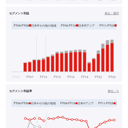
セグメント利益
単位：
億円
日本
その他の地域
日本
アジア
国内
海
FY06-FY08
FY09-FY10
FY11-FY25
セグメント利益率
単位：
%
日本
その他の地域
日本
アジア
国内
海
FY06-FY08
FY09-FY10
FY11-FY25