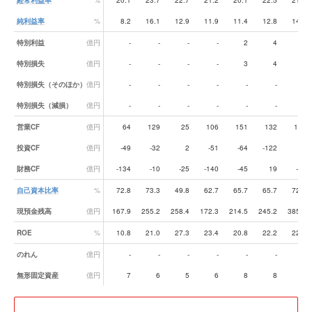
経常利益率
%
20.1
23.7
22.7
21.2
20.1
22.5
21.0
純利益率
%
8.2
16.1
12.9
11.9
11.4
12.8
14.4
特別利益
億円
-
-
-
-
2
4
46
特別損失
億円
-
-
-
-
3
4
6
特別損失（そのほか）
億円
-
-
-
-
-
-
-
特別損失（減損）
億円
-
-
-
-
-
-
-
営業CF
億円
64
129
25
106
151
132
125
投資CF
億円
-49
-32
2
-51
-64
-122
81
財務CF
億円
-134
-10
-25
-140
-45
19
-65
自己資本比率
%
72.8
73.3
49.8
62.7
65.7
65.7
72.4
現預金残高
億円
167.9
255.2
258.4
172.3
214.5
245.2
385.7
ROE
%
10.8
21.0
27.3
23.4
20.8
22.2
22.8
のれん
億円
-
-
-
-
-
-
4
無形固定資産
億円
7
6
5
6
8
8
15