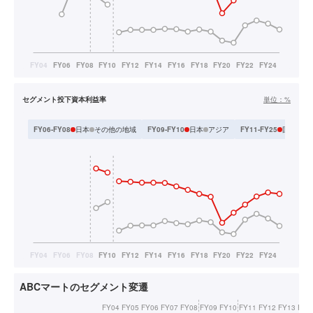
セグメント投下資本利益率
単位：
%
日本
その他の地域
日本
アジア
国内
海
FY06-FY08
FY09-FY10
FY11-FY25
ABCマートのセグメント変遷
FY04
FY05
FY06
FY07
FY08
FY09
FY10
FY11
FY12
FY13
FY1