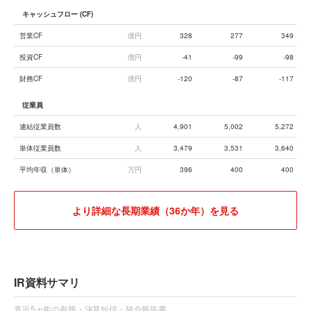
キャッシュフロー (CF)
営業CF
億円
328
277
349
投資CF
億円
-41
-99
-98
財務CF
億円
-120
-87
-117
従業員
連結従業員数
人
4,901
5,002
5,272
単体従業員数
人
3,479
3,531
3,640
平均年収（単体）
万円
396
400
400
より詳細な長期業績（36か年）を見る
IR資料サマリ
直近5ヵ年の有報・決算短信・統合報告書