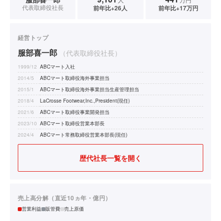
代表取締役社長
前年比+26人
前年比+17万円
経営トップ
服部喜一郎
（代表取締役社長）
1999/12
ABCマート入社
2014/5
ABCマート取締役海外事業担当
2015/1
ABCマート取締役海外事業担当生産管理担当
2018/4
LaCrosse Footwear,Inc.,President(現任)
2021/6
ABCマート取締役事業開発担当
2023/10
ABCマート取締役営業本部長
2024/4
ABCマート常務取締役営業本部長(現任)
歴代社長一覧を開く
売上高分解（直近10ヵ年・億円）
営業利益
販管費
売上原価