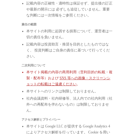
記載内容の正確性・適時性は保証せず、提出後の訂正
や最新の開示には 必ずしも追従していません。重要
な判断には一次情報をご参照ください。
責任の範囲
本サイトの利用に起因する損害について、運営者は一
切の責任を負いません。
記載内容は投資助言・推奨を目的としたものではな
く、 投資判断はご自身の責任に基づいて行ってくだ
さい。
二次利用について
本サイト掲載の内容の商用利用（営利目的の転載・複
製・配布等）および
SNS 等への画像・スクリーンシ
ョットの転載はご遠慮ください
。
本サイトへのリンクは制限しておりません。
社内会議資料・社内研修等、法人内での社内利用（社
外への再配布を伴わないもの）は制限しておりませ
ん。
アクセス解析とプライバシー
本サイトは Google LLC が提供する Google Analytics 4
によりアクセス解析を行っています。 Cookie を用い