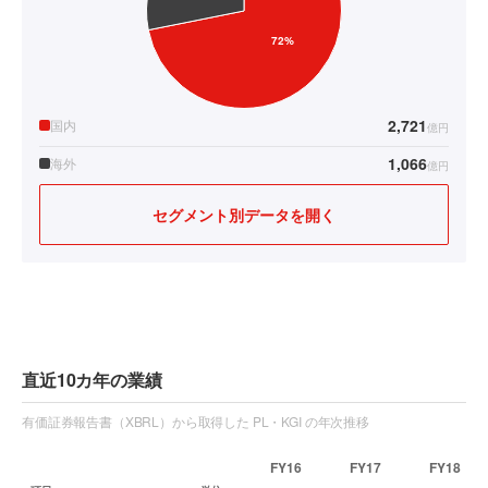
2,721
国内
億円
1,066
海外
億円
セグメント別データを開く
直近10カ年の業績
有価証券報告書（XBRL）から取得した PL・KGI の年次推移
FY16
FY17
FY18