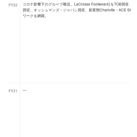
コロナ影響下のグループ概況。LaCrosse Footwear社をTOB買収（20
FY22
買収、オッシュマンズ・ジャパン買収、新業態Charlotte・ACE S
ワークを網羅。
—
FY21