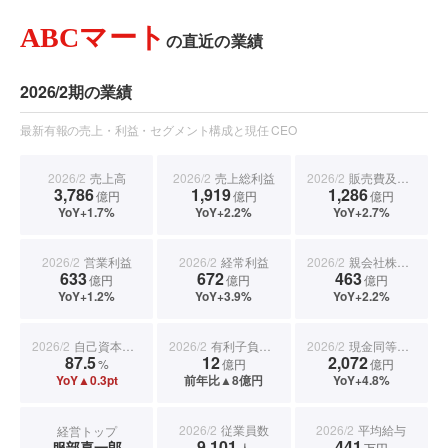
ABCマート
の直近の業績
2026/2期の業績
最新有報の売上・利益・セグメント構成と現任 CEO
2026/2
売上高
2026/2
売上総利益
2026/2
販売費及び一般管理費
3,786
1,919
1,286
億円
億円
億円
YoY+1.7%
YoY+2.2%
YoY+2.7%
2026/2
営業利益
2026/2
経常利益
2026/2
親会社株主に帰属する当期純利益
633
672
463
億円
億円
億円
YoY+1.2%
YoY+3.9%
YoY+2.2%
2026/2
自己資本比率
2026/2
有利子負債合計
2026/2
現金同等物期末残高
87.5
12
2,072
%
億円
億円
YoY▲0.3pt
前年比▲8億円
YoY+4.8%
2026/2
従業員数
2026/2
平均給与
経営トップ
9,101
441
服部喜一郎
人
万円