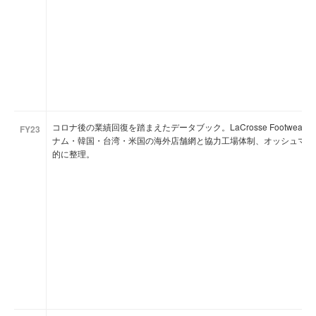
コロナ後の業績回復を踏まえたデータブック。LaCrosse Footwea
FY23
ナム・韓国・台湾・米国の海外店舗網と協力工場体制、オッシュマン
的に整理。