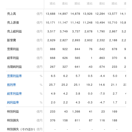
連結
連結
連結
連結
連結
連結
連結
業績データ一覧
売上高
億円
13,688
14,897
14,878
13,926
12,284
13,577
14,115
売上原価
億円
10,171
11,147
11,142
11,248
10,494
10,710
10,867
売上総利益
億円
3,517
3,749
3,737
2,678
1,790
2,867
3,248
販管費
億円
2,629
2,827
2,893
2,602
2,332
2,188
2,278
営業利益
億円
888
922
844
76
-542
678
970
経常利益
億円
668
626
565
1
-863
370
685
当期純利益
億円
267
327
641
-43
-574
233
282
営業利益率
%
6.5
6.2
5.7
0.5
-4.4
5.0
6.9
粗利率
%
25.7
25.2
25.1
19.2
14.6
21.1
23.0
経常利益率
%
4.9
4.2
3.8
0.0
-7.0
2.7
4.8
純利益率
%
2.0
2.2
4.3
-0.3
-4.7
1.7
2.0
特別利益
億円
233
43
1,398
41
23
169
-
特別損失
億円
376
158
811
87
116
188
-
特別損失（そのほか）
億円
-
-
-
-
-
-
-