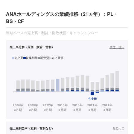
ANAホールディングスの業績推移（21ヵ年）：PL・
BS・CF
連結ベースの売上高・利益・財政状態・キャッシュフロー
売上高分解（原価・販管・営利）
単位：
億円
売上高
営業利益
販管費
売上原価
売上高利益率（粗利・営利など）
単位：
%