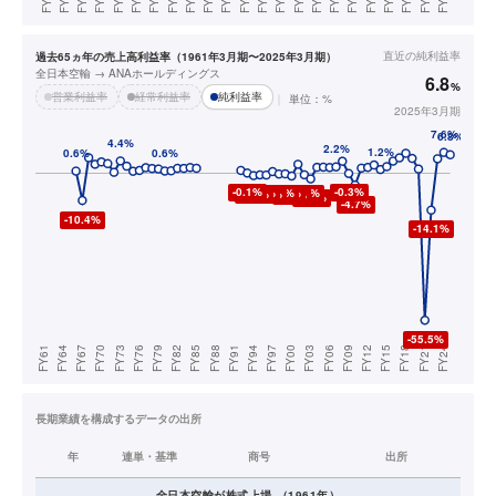
直近の
純利益率
過去65ヵ年の売上高利益率（1961年3月期〜2025年3月期）
全日本空輸 → ANAホールディングス
6.8
%
営業利益率
経常利益率
純利益率
単位：%
2025年3月期
長期業績を構成するデータの出所
年
連単・基準
商号
出所
全日本空輸
が株式上場
（
1961
年）