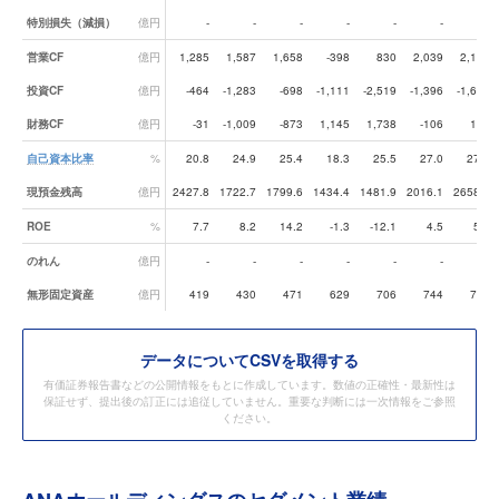
特別損失（減損）
億円
-
-
-
-
-
-
-
営業CF
億円
1,285
1,587
1,658
-398
830
2,039
2,144
投資CF
億円
-464
-1,283
-698
-1,111
-2,519
-1,396
-1,663
財務CF
億円
-31
-1,009
-873
1,145
1,738
-106
162
自己資本比率
%
20.8
24.9
25.4
18.3
25.5
27.0
27.7
現預金残高
億円
2427.8
1722.7
1799.6
1434.4
1481.9
2016.1
2658.3
ROE
%
7.7
8.2
14.2
-1.3
-12.1
4.5
5.1
のれん
億円
-
-
-
-
-
-
-
無形固定資産
億円
419
430
471
629
706
744
719
データ
についてCSVを取得する
有価証券報告書などの公開情報をもとに作成しています。数値の正確性・最新性は
保証せず、提出後の訂正には追従していません。重要な判断には一次情報をご参照
ください。