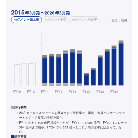
2015
年3月期〜2026年3月期
セグメント売上高
セグメント利益
セグメント利益率
単位：
億円
旅行事業
ANA セールス＆ツアーズを母体とする旅行業で、国内・海外パッケージツア
ーとビジネス渡航の手配を扱う。
FY14 売上 1,600 億円規模だったが、FY18 に 1,408 億円、FY20 はコロナで
394 億円まで縮小、FY24 でも 558 億円とコロナ前の水準には戻っていな
い。
航空事業