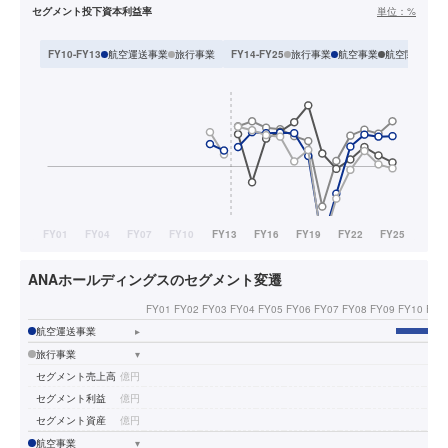
セグメント投下資本利益率
単位：
%
航空運送事業
旅行事業
旅行事業
航空事業
航空関連事業
FY10-FY13
FY14-FY25
ANAホールディングスのセグメント変遷
FY01
FY02
FY03
FY04
FY05
FY06
FY07
FY08
FY09
FY10
FY1
航空運送事業
▸
旅行事業
▾
セグメント売上高
億円
セグメント利益
億円
セグメント資産
億円
航空事業
▾