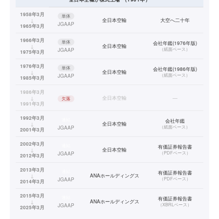
1958年3月
単体
↓
全日本空輸
大空へ二十年
JGAAP
1965年3月
1966年3月
単体
会社年鑑(1976年版)
↓
全日本空輸
（
紙面ベース
）
JGAAP
1975年3月
1976年3月
単体
会社年鑑(1986年版)
↓
全日本空輸
（
紙面ベース
）
JGAAP
1985年3月
1986年3月
↓
全日本空輸
—
欠落
1991年3月
1992年3月
連結
会社年鑑
↓
全日本空輸
（
紙面ベース
）
JGAAP
2001年3月
2002年3月
連結
有価証券報告書
↓
全日本空輸
（
PDFベース
）
JGAAP
2012年3月
2013年3月
連結
有価証券報告書
↓
ANAホールディングス
（
PDFベース
）
JGAAP
2014年3月
2015年3月
連結
有価証券報告書
↓
ANAホールディングス
（
XBRLベース
）
JGAAP
2025年3月