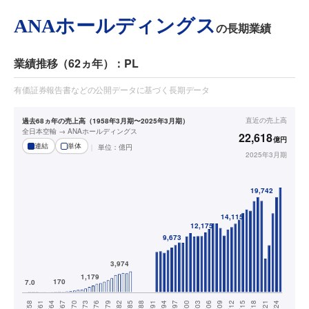
ANAホールディングス
の長期業績
業績推移（62ヵ年）：PL
有価証券報告書などの公開データに基づく長期データ
直近の
売上高
過去68ヵ年の売上高（1958年3月期〜2025年3月期）
全日本空輸 → ANAホールディングス
22,618
億円
連結
単体
単位：
億円
2025年3月期