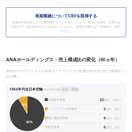
長期業績についてCSVを取得する
有価証券報告書などの公開情報をもとに作成しています。数値の正確性・最新性は
保証せず、提出後の訂正には追従していません。重要な判断には一次情報をご参照
ください。
ANAホールディングス：売上構成比の変化（65ヵ年）
ANAホールディングスの事業ポートフォリオの転換を時代別の売上構成比で
読み解く
1960年代
全日本空輸
1961年3月期
単体
通期
22
定期航空事業
億円
（
92
%）
2
ヘリコプター使用事業
億円
（
8
%）
0
飛行機使用事業
億円
（
0
%）
0
附帯事業
億円
（
0
%）