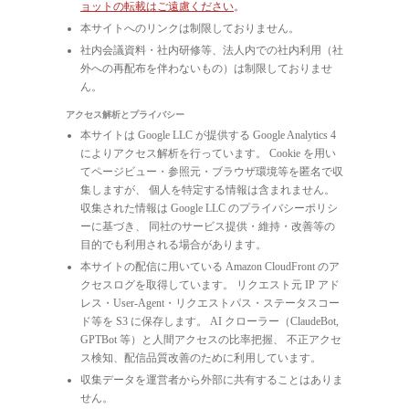
ョットの転載はご遠慮ください
。
本サイトへのリンクは制限しておりません。
社内会議資料・社内研修等、法人内での社内利用（社
外への再配布を伴わないもの）は制限しておりませ
ん。
アクセス解析とプライバシー
本サイトは Google LLC が提供する Google Analytics 4
によりアクセス解析を行っています。 Cookie を用い
てページビュー・参照元・ブラウザ環境等を匿名で収
集しますが、 個人を特定する情報は含まれません。
収集された情報は Google LLC のプライバシーポリシ
ーに基づき、 同社のサービス提供・維持・改善等の
目的でも利用される場合があります。
本サイトの配信に用いている Amazon CloudFront のア
クセスログを取得しています。 リクエスト元 IP アド
レス・User-Agent・リクエストパス・ステータスコー
ド等を S3 に保存します。 AI クローラー（ClaudeBot,
GPTBot 等）と人間アクセスの比率把握、 不正アクセ
ス検知、配信品質改善のために利用しています。
収集データを運営者から外部に共有することはありま
せん。