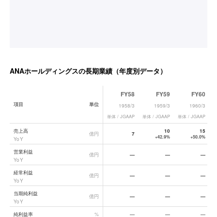
ANAホールディングス
の長期業績（年度別データ）
FY58
FY59
FY60
項目
単位
1958/3
1959/3
1960/3
単体 / JGAAP
単体 / JGAAP
単体 / JGAAP
単
ANAホールディングス
の長期業績データ一覧
売上高
10
15
億円
7
+42.9%
+50.0%
YoY
営業利益
億円
—
—
—
YoY
経常利益
億円
—
—
—
YoY
当期純利益
億円
—
—
—
YoY
純利益率
%
—
—
—