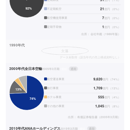
億円
（
1
%）
21
不定期航空
億円
（
0
%）
7
航空機使用事業
億円
（
0
%）
1
定期手荷物
億円
（
0
%）
出所：
会社年鑑（1986年版）
1990年代
欠落
データ未取得（該当年代の売上構成資料なし）
2000年代
全日本空輸
2005年3月期
連結
通期
9,620
航空運送事業
億円
（
74
%）
1,709
旅行事業
億円
（
13
%）
555
ホテル事業
億円
（
4
%）
1,045
その他の事業
億円
（
8
%）
出所：
有価証券報告書（2005年3月期）
2010年代
ANAホールディングス
2015年3月期
連結
通期