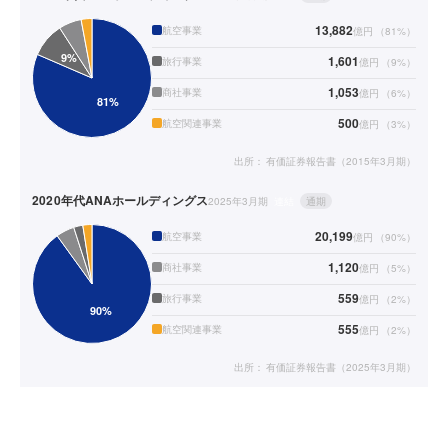
13,882
航空事業
億円
（
81
%）
1,601
旅行事業
億円
（
9
%）
1,053
商社事業
億円
（
6
%）
500
航空関連事業
億円
（
3
%）
出所：
有価証券報告書（2015年3月期）
2020年代
ANAホールディングス
2025年3月期
連結
通期
20,199
航空事業
億円
（
90
%）
1,120
商社事業
億円
（
5
%）
559
旅行事業
億円
（
2
%）
555
航空関連事業
億円
（
2
%）
出所：
有価証券報告書（2025年3月期）