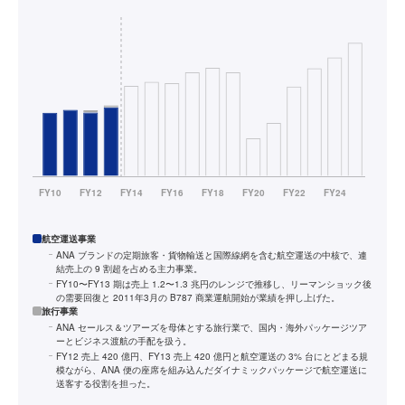
航空運送事業
ANA ブランドの定期旅客・貨物輸送と国際線網を含む航空運送の中核で、連
結売上の 9 割超を占める主力事業。
FY10〜FY13 期は売上 1.2〜1.3 兆円のレンジで推移し、リーマンショック後
の需要回復と 2011年3月の B787 商業運航開始が業績を押し上げた。
旅行事業
ANA セールス＆ツアーズを母体とする旅行業で、国内・海外パッケージツア
ーとビジネス渡航の手配を扱う。
FY12 売上 420 億円、FY13 売上 420 億円と航空運送の 3% 台にとどまる規
模ながら、ANA 便の座席を組み込んだダイナミックパッケージで航空運送に
送客する役割を担った。