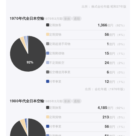
出所：
株式会社年鑑 昭和37年版
1970年代
全日本空輸
1975年3月期
単体
通期
1,366
定期旅客
億円
（
92
%）
56
定期貨物
億円
（
4
%）
1
定期超過手荷物
億円
（
0
%）
15
定期郵便物
億円
（
1
%）
24
不定期航空
億円
（
2
%）
6
航空機使用事業
億円
（
0
%）
12
付帯事業
億円
（
1
%）
出所：
会社年鑑（1976年版）
1980年代
全日本空輸
1985年3月期
単体
通期
4,185
定期旅客
億円
（
92
%）
213
定期貨物
億円
（
5
%）
56
付帯事業
億円
（
1
%）
51
定期郵便