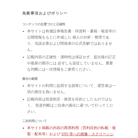
免責事項およびポリシー
コンテンツの位置づけと正確性
本サイトは有価証券報告書・IR資料・書籍・報道等の
公開情報をもとに作成した 個人の分析・整理であ
り、当該企業および関係者の公式見解ではありませ
ん。
記載内容の正確性・適時性は保証せず、提出後の訂正
や最新の開示には 必ずしも追従していません。重要
な判断には一次情報をご参照ください。
責任の範囲
本サイトの利用に起因する損害について、運営者は一
切の責任を負いません。
記載内容は投資助言・推奨を目的としたものではな
く、 投資判断はご自身の責任に基づいて行ってくだ
さい。
二次利用について
本サイト掲載の内容の商用利用（営利目的の転載・複
製・配布等）および
SNS 等への画像・スクリーンシ