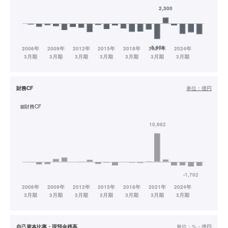
財務CF
単位：
億円
財務CF
自己資本比率・現預金残高
単位：
%・億円