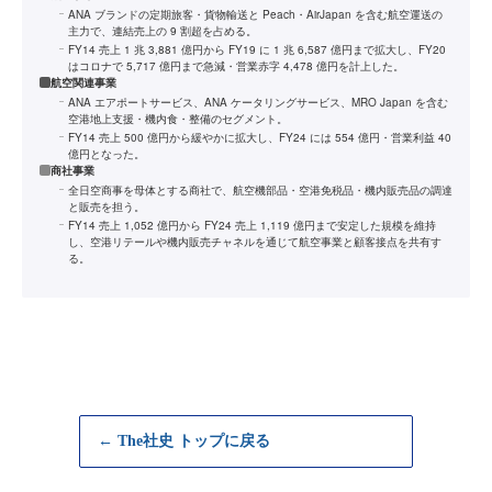
ANA ブランドの定期旅客・貨物輸送と Peach・AirJapan を含む航空運送の
主力で、連結売上の 9 割超を占める。
FY14 売上 1 兆 3,881 億円から FY19 に 1 兆 6,587 億円まで拡大し、FY20
はコロナで 5,717 億円まで急減・営業赤字 4,478 億円を計上した。
航空関連事業
ANA エアポートサービス、ANA ケータリングサービス、MRO Japan を含む
空港地上支援・機内食・整備のセグメント。
FY14 売上 500 億円から緩やかに拡大し、FY24 には 554 億円・営業利益 40
億円となった。
商社事業
全日空商事を母体とする商社で、航空機部品・空港免税品・機内販売品の調達
と販売を担う。
FY14 売上 1,052 億円から FY24 売上 1,119 億円まで安定した規模を維持
し、空港リテールや機内販売チャネルを通じて航空事業と顧客接点を共有す
る。
← The社史 トップに戻る