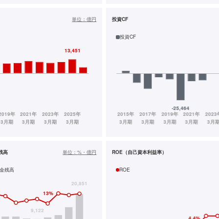
単位：
億円
投資CF
投資CF
残高
単位：
%・億円
ROE（自己資本利益率）
金残高
ROE