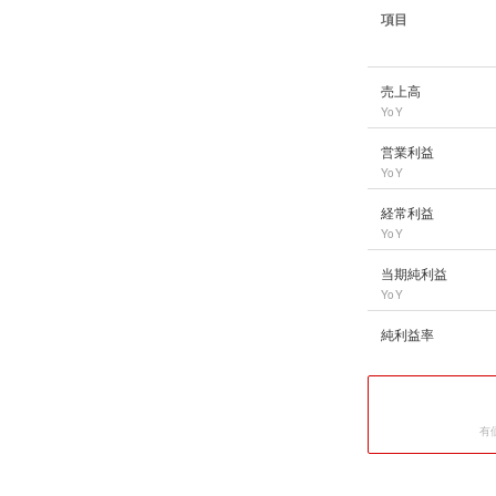
項目
東京海上ホールディ
売上高
YoY
営業利益
YoY
経常利益
YoY
当期純利益
YoY
純利益率
有