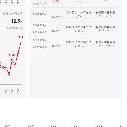
↓
—
欠落
グス
2006年3月
連結
ミレアホールディン
有価証券報告書
直近の
純利益率
2007年3月
グス
（
PDFベース
）
JGAAP
12.5
%
2008年3月
連結
東京海上ホールディ
有価証券報告書
2025年3月期
↓
ングス
（
PDFベース
）
JGAAP
2014年3月
2015年3月
連結
東京海上ホールディ
有価証券報告書
↓
ングス
（
XBRLベース
）
JGAAP
2025年3月
FY70
FY71
FY72
FY73
FY74
FY75