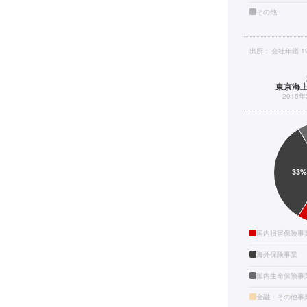
その他
出所：
会社年鑑 1
東京海
2015
国内損害保険事
海外保険事業
国内生命保険事
金融・その他事