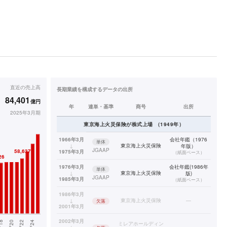
直近の
売上高
長期業績を構成するデータの出所
84,401
億円
年
連単・基準
商号
出所
2025年3月期
東京海上火災保険
が株式上場
（
1949
年）
1966年3月
会社年鑑（1976
単体
↓
東京海上火災保険
年版）
JGAAP
1975年3月
（
紙面ベース
）
1976年3月
会社年鑑(1986年
単体
↓
東京海上火災保険
版)
JGAAP
1985年3月
（
紙面ベース
）
1986年3月
↓
東京海上火災保険
—
欠落
2001年3月
2002年3月
ミレアホールディン