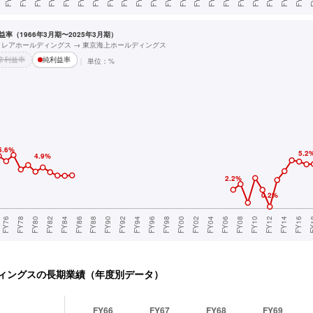
率（1966年3月期〜2025年3月期）
ミレアホールディングス → 東京海上ホールディングス
常利益率
純利益率
単位：%
ィングス
の長期業績（年度別データ）
FY66
FY67
FY68
FY69