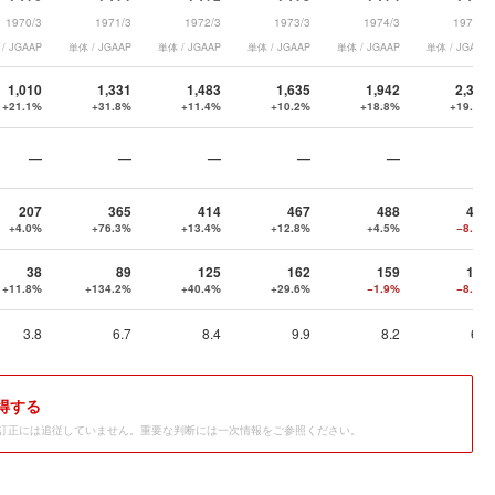
1970/3
1971/3
1972/3
1973/3
1974/3
1975/3
/ JGAAP
単体 / JGAAP
単体 / JGAAP
単体 / JGAAP
単体 / JGAAP
単体 / JGAAP
1,010
1,331
1,483
1,635
1,942
2,326
+21.1%
+31.8%
+11.4%
+10.2%
+18.8%
+19.8%
—
—
—
—
—
—
207
365
414
467
488
448
+4.0%
+76.3%
+13.4%
+12.8%
+4.5%
−8.2%
38
89
125
162
159
145
+11.8%
+134.2%
+40.4%
+29.6%
−1.9%
−8.8%
3.8
6.7
8.4
9.9
8.2
6.2
得する
訂正には追従していません。重要な判断には一次情報をご参照ください。