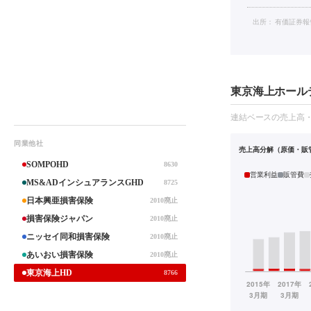
出所：
有価証券報
東京海上ホールデ
連結ベースの売上高
同業他社
売上高分解（原価・販
SOMPOHD
8630
営業利益
販管費
MS&ADインシュアランスGHD
8725
日本興亜損害保険
2010廃止
損害保険ジャパン
2010廃止
ニッセイ同和損害保険
2010廃止
あいおい損害保険
2010廃止
東京海上HD
8766