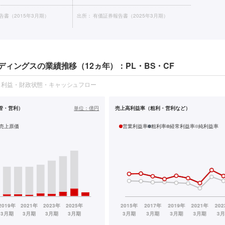
告書（2015年3月期）
出所：
有価証券報告書（2025年3月期）
ィングスの業績推移（12ヵ年）：PL・BS・CF
・利益・財政状態・キャッシュフロー
管・営利）
単位：
億円
売上高利益率（粗利・営利など）
売上原価
営業利益率
粗利率
経常利益率
純利益率