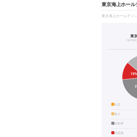
東京海上ホール
東京海上ホールディ
東
1975
火災
海上
自動車
自賠責