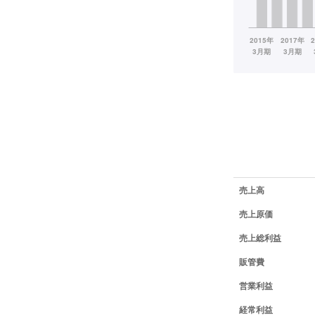
業績データ一覧
売上高
売上原価
売上総利益
販管費
営業利益
経常利益