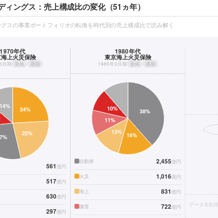
ディングス：売上構成比の変化（51ヵ年）
ングスの事業ポートフォリオの転換を時代別の売上構成比で読み解く
1970年代
1980年代
京海上火災保険
東京海上火災保険
年3月期
単体
通期
1985年3月期
単体
通期
2,455
自動車
億円
561
億円
1,016
火災
億円
517
億円
831
海上
億円
630
億円
データ未取
722
傷害
億円
297
億円