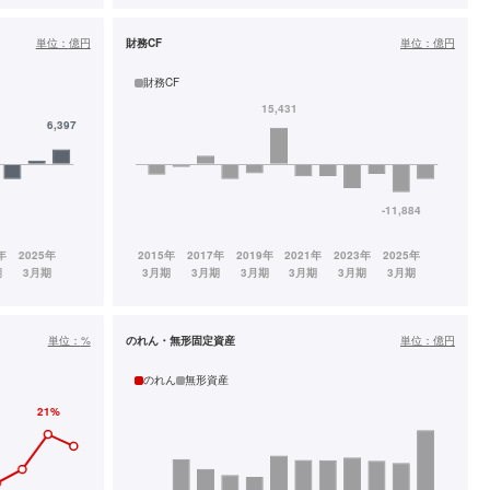
単位：
億円
財務CF
単位：
億円
財務CF
単位：
%
のれん・無形固定資産
単位：
億円
のれん
無形資産