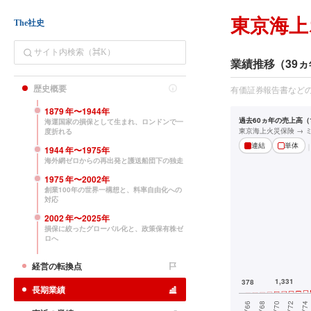
東京海上
The社史
業績推移（39ヵ
歴史概要
有価証券報告書など
1879
年〜
1944
年
過去60ヵ年の売上高（1
海運国家の損保として生まれ、ロンドンで一
東京海上火災保険 → 
度折れる
連結
単体
1944
年〜
1975
年
海外網ゼロからの再出発と護送船団下の独走
1975
年〜
2002
年
創業100年の世界一構想と、料率自由化への
対応
2002
年〜
2025
年
損保に絞ったグローバル化と、政策保有株ゼ
ロへ
経営の転換点
長期業績