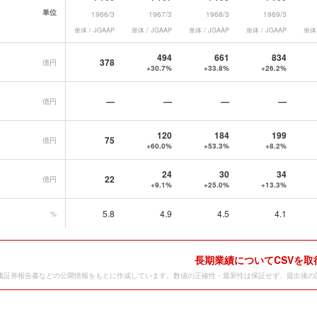
単位
1966/3
1967/3
1968/3
1969/3
単体 / JGAAP
単体 / JGAAP
単体 / JGAAP
単体 / JGAAP
単体 
ングス
の長期業績データ一覧
494
661
834
378
億円
+30.7%
+33.8%
+26.2%
—
—
—
—
億円
120
184
199
75
億円
+60.0%
+53.3%
+8.2%
24
30
34
22
億円
+9.1%
+25.0%
+13.3%
5.8
4.9
4.5
4.1
%
長期業績についてCSVを取
価証券報告書などの公開情報をもとに作成しています。数値の正確性・最新性は保証せず、提出後の