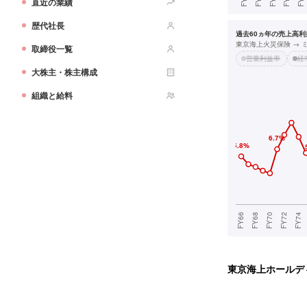
直近の業績
歴代社長
過去60ヵ年の売上高利益
東京海上火災保険 → 
取締役一覧
営業利益率
経
大株主・株主構成
組織と給料
東京海上ホールデ