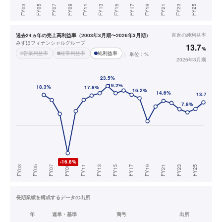
直近の
純利益率
過去24ヵ年の売上高利益率（2003年3月期〜2026年3月期）
みずほフィナンシャルグループ
13.7
%
営業利益率
経常利益率
純利益率
単位：%
2026年3月期
長期業績を構成するデータの出所
年
連単・基準
商号
出所