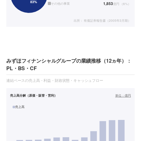
1,853
その他の事業
億円
（
6
%）
出所：
有価証券報告書（2005年3月期）
みずほフィナンシャルグループの業績推移（12ヵ年）：
PL・BS・CF
連結ベースの売上高・利益・財政状態・キャッシュフロー
売上高分解（原価・販管・営利）
単位：
億円
売上高