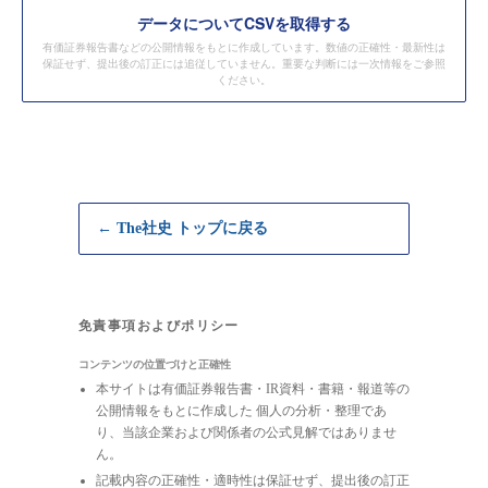
データ
についてCSVを取得する
有価証券報告書などの公開情報をもとに作成しています。数値の正確性・最新性は
保証せず、提出後の訂正には追従していません。重要な判断には一次情報をご参照
ください。
← The社史 トップに戻る
免責事項およびポリシー
コンテンツの位置づけと正確性
本サイトは有価証券報告書・IR資料・書籍・報道等の
公開情報をもとに作成した 個人の分析・整理であ
り、当該企業および関係者の公式見解ではありませ
ん。
記載内容の正確性・適時性は保証せず、提出後の訂正