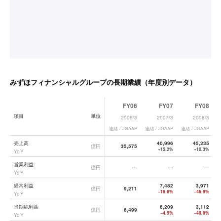
みずほフィナンシャルグループ
の長期業績（年度別データ）
FY06
FY07
FY08
項目
単位
2006/3
2007/3
2008/3
連結 / JGAAP
連結 / JGAAP
連結 / JGAAP
連
みずほフィナンシャルグループ
の長期業績データ一覧
売上高
40,996
45,235
億円
35,575
+15.2%
+10.3%
YoY
営業利益
億円
—
—
—
YoY
経常利益
7,482
3,971
億円
9,211
−18.8%
−46.9%
YoY
当期純利益
6,209
3,112
億円
6,499
−4.5%
−49.9%
YoY