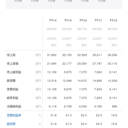
FY14
FY15
FY16
FY17
FY18
F
2015/3
2016/3
2017/3
2018/3
2019/3
202
JGAAP
JGAAP
JGAAP
JGAAP
JGAAP
JG
連結
連結
連結
連結
連結
業績データ一覧
売上高
億円
31,802
32,153
32,929
35,611
39,256
39,
売上原価
億円
21,694
22,177
25,554
27,787
33,115
33,
売上総利益
億円
10,109
9,975
7,375
7,824
6,141
6,
販管費
億円
13,516
13,496
14,672
14,890
14,309
13,
営業利益
億円
10,109
9,975
7,375
7,824
6,141
6,
経常利益
億円
10,109
9,975
7,375
7,824
6,141
6,
当期純利益
億円
6,119
6,709
6,035
5,765
966
4,
営業利益率
%
31.8
31.0
22.4
22.0
15.6
1
粗利率
%
31.8
31.0
22.4
22.0
15.6
1