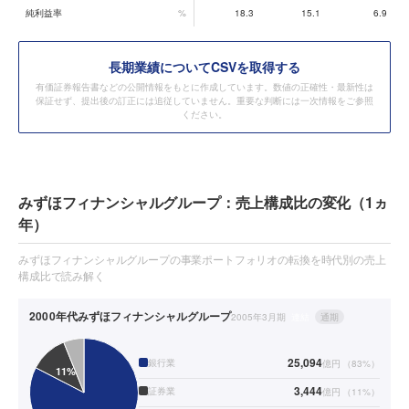
純利益率
%
18.3
15.1
6.9
長期業績についてCSVを取得する
有価証券報告書などの公開情報をもとに作成しています。数値の正確性・最新性は
保証せず、提出後の訂正には追従していません。重要な判断には一次情報をご参照
ください。
みずほフィナンシャルグループ：売上構成比の変化（1ヵ
年）
みずほフィナンシャルグループの事業ポートフォリオの転換を時代別の売上
構成比で読み解く
2000年代
みずほフィナンシャルグループ
2005年3月期
連結
通期
25,094
銀行業
億円
（
83
%）
3,444
証券業
億円
（
11
%）