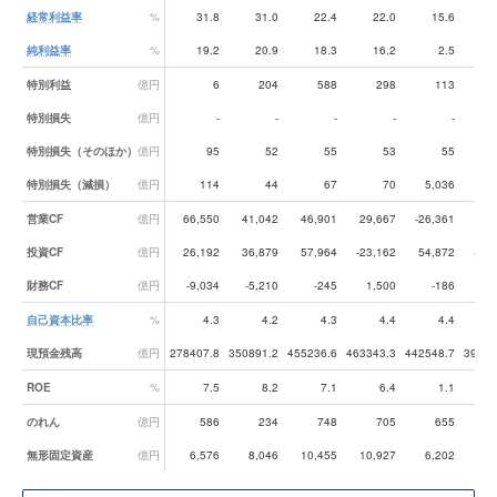
経常利益率
%
31.8
31.0
22.4
22.0
15.6
1
純利益率
%
19.2
20.9
18.3
16.2
2.5
1
特別利益
億円
6
204
588
298
113
特別損失
億円
-
-
-
-
-
特別損失（そのほか）
億円
95
52
55
53
55
特別損失（減損）
億円
114
44
67
70
5,036
営業CF
億円
66,550
41,042
46,901
29,667
-26,361
19,
投資CF
億円
26,192
36,879
57,964
-23,162
54,872
-58,
財務CF
億円
-9,034
-5,210
-245
1,500
-186
-2,
自己資本比率
%
4.3
4.2
4.3
4.4
4.4
現預金残高
億円
278407.8
350891.2
455236.6
463343.3
442548.7
39863
ROE
%
7.5
8.2
7.1
6.4
1.1
のれん
億円
586
234
748
705
655
無形固定資産
億円
6,576
8,046
10,455
10,927
6,202
6,