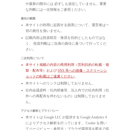
や最新の開示には 必ずしも追従していません。重要
な判断には一次情報をご参照ください。
責任の範囲
本サイトの利用に起因する損害について、運営者は一
切の責任を負いません。
記載内容は投資助言・推奨を目的としたものではな
く、 投資判断はご自身の責任に基づいて行ってくだ
さい。
二次利用について
本サイト掲載の内容の商用利用（営利目的の転載・複
製・配布等）および
SNS 等への画像・スクリーンシ
ョットの転載はご遠慮ください
。
本サイトへのリンクは制限しておりません。
社内会議資料・社内研修等、法人内での社内利用（社
外への再配布を伴わないもの）は制限しておりませ
ん。
アクセス解析とプライバシー
本サイトは Google LLC が提供する Google Analytics 4
によりアクセス解析を行っています。 Cookie を用い
てページビュー・参照元・ブラウザ環境等を匿名で収