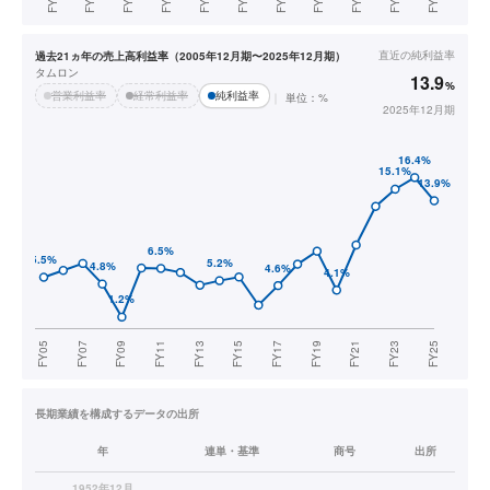
直近の
純利益率
過去21ヵ年の売上高利益率（2005年12月期〜2025年12月期）
タムロン
13.9
%
営業利益率
経常利益率
純利益率
単位：%
2025年12月期
長期業績を構成するデータの出所
年
連単・基準
商号
出所
1952年12月