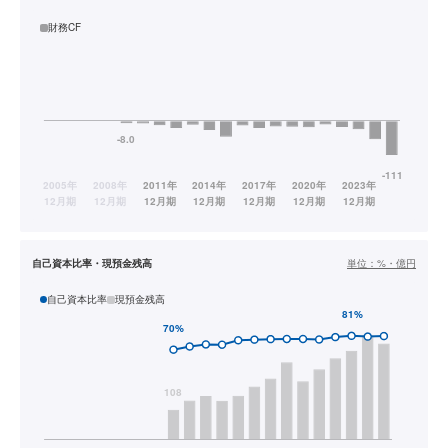
財務CF
自己資本比率・現預金残高
単位：
%・億円
自己資本比率
現預金残高