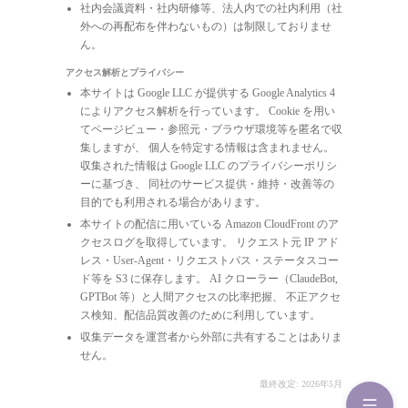
社内会議資料・社内研修等、法人内での社内利用（社
外への再配布を伴わないもの）は制限しておりませ
ん。
アクセス解析とプライバシー
本サイトは Google LLC が提供する Google Analytics 4
によりアクセス解析を行っています。 Cookie を用い
てページビュー・参照元・ブラウザ環境等を匿名で収
集しますが、 個人を特定する情報は含まれません。
収集された情報は Google LLC のプライバシーポリシ
ーに基づき、 同社のサービス提供・維持・改善等の
目的でも利用される場合があります。
本サイトの配信に用いている Amazon CloudFront のア
クセスログを取得しています。 リクエスト元 IP アド
レス・User-Agent・リクエストパス・ステータスコー
ド等を S3 に保存します。 AI クローラー（ClaudeBot,
GPTBot 等）と人間アクセスの比率把握、 不正アクセ
ス検知、配信品質改善のために利用しています。
収集データを運営者から外部に共有することはありま
せん。
最終改定: 2026年5月