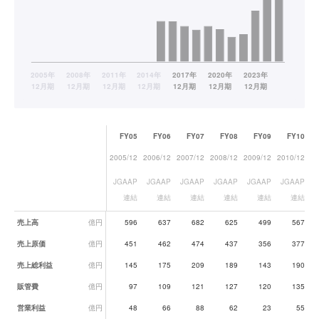
FY05
FY06
FY07
FY08
FY09
FY10
2005/12
2006/12
2007/12
2008/12
2009/12
2010/12
20
JGAAP
JGAAP
JGAAP
JGAAP
JGAAP
JGAAP
J
連結
連結
連結
連結
連結
連結
業績データ一覧
売上高
億円
596
637
682
625
499
567
売上原価
億円
451
462
474
437
356
377
売上総利益
億円
145
175
209
189
143
190
販管費
億円
97
109
121
127
120
135
営業利益
億円
48
66
88
62
23
55