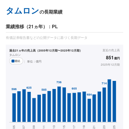
タムロン
の長期業績
業績推移（21ヵ年）：PL
有価証券報告書などの公開データに基づく長期データ
直近の
売上高
過去21ヵ年の売上高（2005年12月期〜2025年12月期）
タムロン
851
億円
連結
単位：
億円
2025年12月期