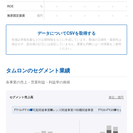
ROE
%
-
-
-
-
-
-
無形固定資産
億円
-
-
-
-
-
-
データ
についてCSVを取得する
有価証券報告書などの公開情報をもとに作成しています。数値の正確性・最新性は
保証せず、提出後の訂正には追従していません。重要な判断には一次情報をご参照
ください。
タムロンのセグメント業績
各事業の売上・営業利益・利益率の推移
セグメント売上高
単位：
億円
写真関連事業
レンズ関連事業
特機関連事業
モビリティ
FY10-FY19
FY20-FY25