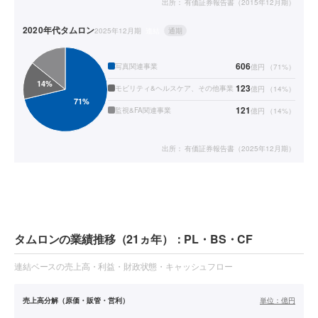
出所：
有価証券報告書（2015年12月期）
2020年代
タムロン
2025年12月期
連結
通期
606
写真関連事業
億円
（
71
%）
123
モビリティ&ヘルスケア、その他事業
億円
（
14
%）
121
監視&FA関連事業
億円
（
14
%）
出所：
有価証券報告書（2025年12月期）
タムロンの業績推移（21ヵ年）：PL・BS・CF
連結ベースの売上高・利益・財政状態・キャッシュフロー
売上高分解（原価・販管・営利）
単位：
億円