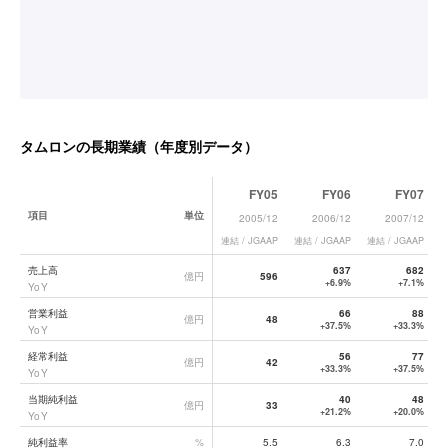
タムロン
の長期業績（年度別データ）
FY05
FY06
FY07
項目
単位
2005/12
2006/12
2007/12
連結 / JGAAP
連結 / JGAAP
連結 / JGAAP
連
タムロン
の長期業績データ一覧
売上高
637
682
億円
596
+6.9%
+7.1%
YoY
営業利益
66
88
億円
48
+37.5%
+33.3%
YoY
経常利益
56
77
億円
42
+33.3%
+37.5%
YoY
当期純利益
40
48
億円
33
+21.2%
+20.0%
YoY
純利益率
%
5.5
6.3
7.0