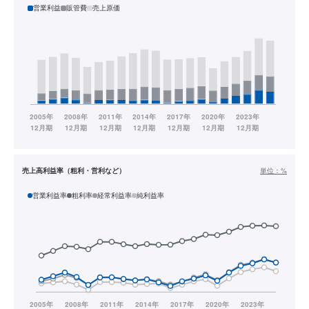
営業利益
販管費
売上原価
売上高利益率（粗利・営利など）
単位：
%
営業利益率
粗利率
経常利益率
純利益率