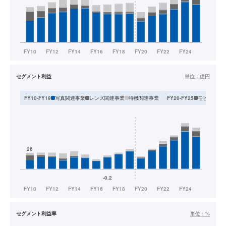
セグメント利益
単位：
億円
写真関連事業
レンズ関連事業
特機関連事業
モビリティ
FY10-FY19
FY20-FY25
セグメント利益率
単位：
%