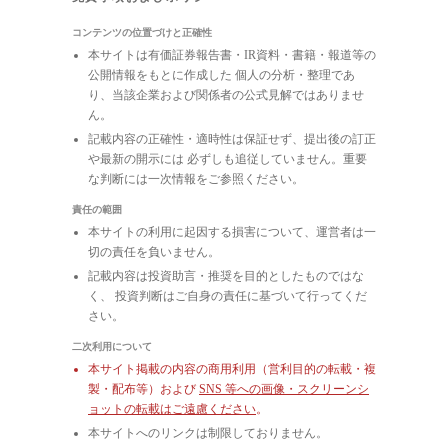
コンテンツの位置づけと正確性
本サイトは有価証券報告書・IR資料・書籍・報道等の
公開情報をもとに作成した 個人の分析・整理であ
り、当該企業および関係者の公式見解ではありませ
ん。
記載内容の正確性・適時性は保証せず、提出後の訂正
や最新の開示には 必ずしも追従していません。重要
な判断には一次情報をご参照ください。
責任の範囲
本サイトの利用に起因する損害について、運営者は一
切の責任を負いません。
記載内容は投資助言・推奨を目的としたものではな
く、 投資判断はご自身の責任に基づいて行ってくだ
さい。
二次利用について
本サイト掲載の内容の商用利用（営利目的の転載・複
製・配布等）および
SNS 等への画像・スクリーンシ
ョットの転載はご遠慮ください
。
本サイトへのリンクは制限しておりません。