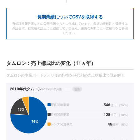
長期業績についてCSVを取得する
有価証券報告書などの公開情報をもとに作成しています。数値の正確性・最新性は
保証せず、提出後の訂正には追従していません。重要な判断には一次情報をご参照
ください。
タムロン：売上構成比の変化（11ヵ年）
タムロンの事業ポートフォリオの転換を時代別の売上構成比で読み解く
2010年代
タムロン
2015年12月期
連結
通期
546
写真関連事業
億円
（
76
%）
128
特機関連事業
億円
（
18
%）
46
レンズ関連事業
億円
（
6
%）