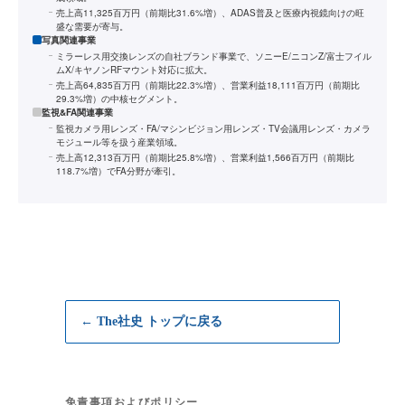
売上高11,325百万円（前期比31.6%増）、ADAS普及と医療内視鏡向けの旺
盛な需要が寄与。
写真関連事業
ミラーレス用交換レンズの自社ブランド事業で、ソニーE/ニコンZ/富士フイル
ムX/キヤノンRFマウント対応に拡大。
売上高64,835百万円（前期比22.3%増）、営業利益18,111百万円（前期比
29.3%増）の中核セグメント。
監視&FA関連事業
監視カメラ用レンズ・FA/マシンビジョン用レンズ・TV会議用レンズ・カメラ
モジュール等を扱う産業領域。
売上高12,313百万円（前期比25.8%増）、営業利益1,566百万円（前期比
118.7%増）でFA分野が牽引。
← The社史 トップに戻る
免責事項およびポリシー