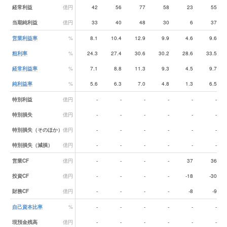
経常利益
億円
42
56
77
58
23
55
当期純利益
億円
33
40
48
30
6
37
営業利益率
%
8.1
10.4
12.9
9.9
4.6
9.6
粗利率
%
24.3
27.4
30.6
30.2
28.6
33.5
経常利益率
%
7.1
8.8
11.3
9.3
4.5
9.7
純利益率
%
5.6
6.3
7.0
4.8
1.3
6.5
特別利益
億円
-
-
-
-
-
-
特別損失
億円
-
-
-
-
-
-
特別損失（そのほか）
億円
-
-
-
-
-
-
特別損失（減損）
億円
-
-
-
-
-
-
営業CF
億円
-
-
-
-
37
36
投資CF
億円
-
-
-
-
-18
-30
財務CF
億円
-
-
-
-
-8
-9
自己資本比率
%
-
-
-
-
-
-
現預金残高
億円
-
-
-
-
-
-