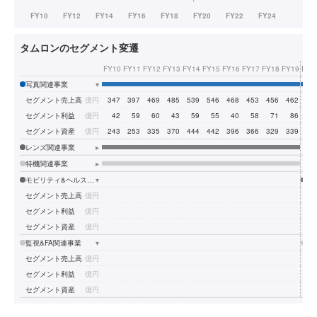
タムロンのセグメント変遷
FY10
FY11
FY12
FY13
FY14
FY15
FY16
FY17
FY18
FY19
FY2
写真関連事業
▾
セグメント売上高
億円
347
397
469
485
539
546
468
453
456
462
33
セグメント利益
億円
42
59
60
43
59
55
40
58
71
86
5
セグメント資産
億円
243
253
335
370
444
442
396
366
329
339
30
レンズ関連事業
▸
特機関連事業
▸
モビリティ&ヘルスケア、その他事業
▾
セグメント売上高
億円
5
セグメント利益
億円
セグメント資産
億円
3
監視&FA関連事業
▾
セグメント売上高
億円
9
セグメント利益
億円
セグメント資産
億円
8