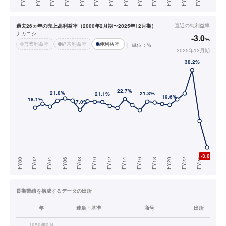
直近の
純利益率
過去26ヵ年の売上高利益率（2000年2月期〜2025年12月期）
ナカニシ
-3.0
%
営業利益率
経常利益率
純利益率
単位：%
2025年12月期
長期業績を構成するデータの出所
年
連単・基準
商号
出所
1950年2月