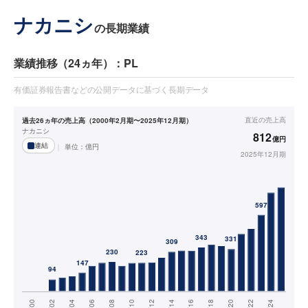
ナカニシ
の長期業績
業績推移（24ヵ年）：PL
有価証券報告書などの公開データに基づく長期データ
直近の
売上高
過去26ヵ年の売上高（2000年2月期〜2025年12月期）
ナカニシ
812
億円
連結
単位：
億円
2025年12月期