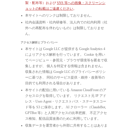
製・配布等）および
SNS 等への画像・スクリーンシ
ョットの転載はご遠慮ください
。
本サイトへのリンクは制限しておりません。
社内会議資料・社内研修等、法人内での社内利用（社
外への再配布を伴わないもの）は制限しておりませ
ん。
アクセス解析とプライバシー
本サイトは Google LLC が提供する Google Analytics 4
によりアクセス解析を行っています。 Cookie を用い
てページビュー・参照元・ブラウザ環境等を匿名で収
集しますが、 個人を特定する情報は含まれません。
収集された情報は Google LLC のプライバシーポリシ
ーに基づき、 同社のサービス提供・維持・改善等の
目的でも利用される場合があります。
本サイトの配信に用いている Amazon CloudFront のア
クセスログを取得しています。 リクエスト元 IP アド
レス・User-Agent・リクエストパス・ステータスコー
ド等を S3 に保存します。 AI クローラー（ClaudeBot,
GPTBot 等）と人間アクセスの比率把握、 不正アクセ
ス検知、配信品質改善のために利用しています。
収集データを運営者から外部に共有することはありま