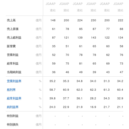
JGAAP
JGAAP
JGAAP
JGAAP
JGAAP
JGAAP
J
連結
連結
連結
連結
連結
連結
業績データ一覧
売上高
億円
148
200
224
230
200
222
売上原価
億円
61
78
85
87
77
88
売上総利益
億円
87
121
139
143
122
134
販管費
億円
35
51
61
65
60
58
営業利益
億円
52
70
78
78
62
76
経常利益
億円
59
75
81
65
69
73
当期純利益
億円
36
46
49
39
43
47
営業利益率
%
35.2
35.3
34.8
34.0
31.3
34.2
粗利率
%
58.7
60.9
62.0
62.3
61.3
60.4
経常利益率
%
39.8
37.7
36.1
28.2
34.3
32.9
純利益率
%
24.0
22.9
21.9
16.9
21.7
21.1
特別利益
億円
-
-
-
-
-
-
特別損失
億円
-
-
-
-
-
-