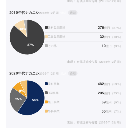
出所：
有価証券報告書（2005年12月期）
2010年代
ナカニシ
2015年12月期
連結
通期
276
歯科製品関連
億円
（
87
%）
32
工業製品関連
億円
（
10
%）
10
その他
億円
（
3
%）
出所：
有価証券報告書（2015年12月期）
2020年代
ナカニシ
2025年12月期
連結
通期
482
歯科事業
億円
（
59
%）
205
DCI事業
億円
（
25
%）
69
機工事業
億円
（
9
%）
55
外科事業
億円
（
7
%）
出所：
有価証券報告書（2025年12月期）