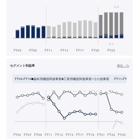
セグメント利益率
単位：
%
歯科用機器関連事業
工業用機器関連事業
その他事業
その
FY05-FY10
FY11-FY20