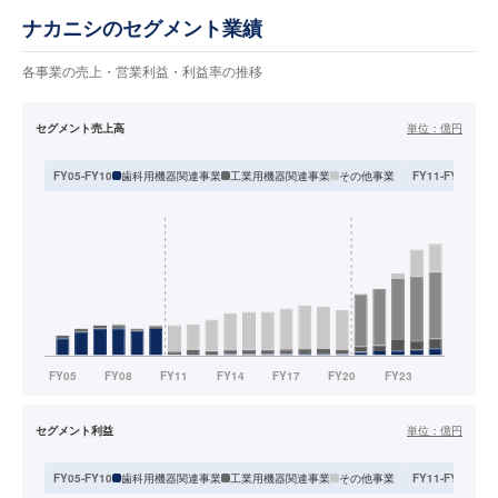
ナカニシのセグメント業績
各事業の売上・営業利益・利益率の推移
セグメント売上高
単位：
億円
歯科用機器関連事業
工業用機器関連事業
その他事業
そ
FY05-FY10
FY11-FY20
セグメント利益
単位：
億円
歯科用機器関連事業
工業用機器関連事業
その他事業
そ
FY05-FY10
FY11-FY20