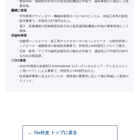
整形外科・脳神経外科等の手術用回転機器が中核で、歯科事業から独立した医
療領域。
機工事業
手作業用グラインダー・機械装着用モーター&スピンドル・先端工具等の製造
販売事業で、外部売上67億円を計上。
電子・医療機器小型精密部品加工向け超高速回転機器が中核の事業領域として
推移。
歯科事業
治療用ハンドピース・技工用マイクロモーター&ハンドピース・口腔外科用ハ
ンドピース・滅菌器等の製造販売事業で、外部売上465億円とグループ最大。
北米・欧州・アジアの歯科診療所向け輸出が中核で、連結売上770億円の60%
を占める収益源。
DCI事業
2023年買収の米国DCI International, LLC（デンタルチェア・デンタルユニッ
ト用パーツ）による事業で、外部売上194億円を計上。
従来歯科事業に含まれていたが、買収後の重要性に応じて独立再編した新規セ
グメント。
← The社史 トップに戻る