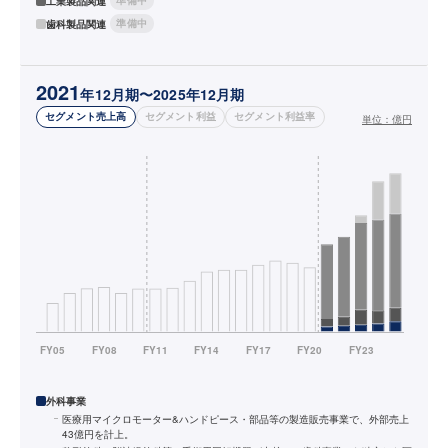
準備中
工業製品関連
準備中
歯科製品関連
2021
年12月期〜2025年12月期
セグメント売上高
セグメント利益
セグメント利益率
単位：
億円
外科事業
医療用マイクロモーター&ハンドピース・部品等の製造販売事業で、外部売上
43億円を計上。