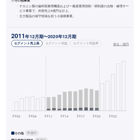
その他事業
ナカニシ製の歯科医療用機器および一般産業用切削・研削器の点検・修理サー
ビス事業で、外部売上4億円を計上。
主力製品の保守領域を担う小規模事業。
2011
年12月期〜2020年12月期
セグメント売上高
セグメント利益
セグメント利益率
単位：
億円
準備中
その他