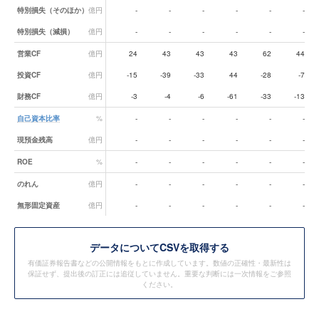
特別損失（そのほか）
億円
-
-
-
-
-
-
特別損失（減損）
億円
-
-
-
-
-
-
営業CF
億円
24
43
43
43
62
44
投資CF
億円
-15
-39
-33
44
-28
-7
財務CF
億円
-3
-4
-6
-61
-33
-13
自己資本比率
%
-
-
-
-
-
-
現預金残高
億円
-
-
-
-
-
-
ROE
%
-
-
-
-
-
-
のれん
億円
-
-
-
-
-
-
無形固定資産
億円
-
-
-
-
-
-
データ
についてCSVを取得する
有価証券報告書などの公開情報をもとに作成しています。数値の正確性・最新性は
保証せず、提出後の訂正には追従していません。重要な判断には一次情報をご参照
ください。