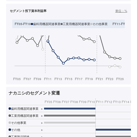
セグメント投下資本利益率
単位：
%
歯科用機器関連事業
工業用機器関連事業
その他事業
その
FY05-FY10
FY11-FY20
ナカニシのセグメント変遷
FY05
FY06
FY07
FY08
FY09
FY10
FY11
FY12
FY13
FY14
FY1
歯科用機器関連事業
▸
工業用機器関連事業
▸
その他事業
▸
その他
▸
工業製品関連
▸