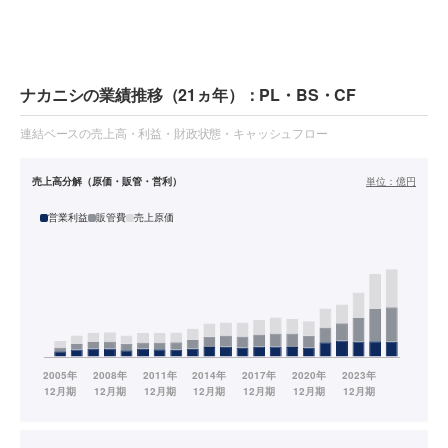
ナカニシの業績推移（21ヵ年）：PL・BS・CF
連結ベースの売上高・利益・財政状態・キャッシュフロー
売上高分解（原価・販管・営利）
単位：
億円
営業利益
販管費
売上原価