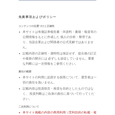
免責事項およびポリシー
コンテンツの位置づけと正確性
本サイトは有価証券報告書・IR資料・書籍・報道等の
公開情報をもとに作成した 個人の分析・整理であ
り、当該企業および関係者の公式見解ではありませ
ん。
記載内容の正確性・適時性は保証せず、提出後の訂正
や最新の開示には 必ずしも追従していません。重要
な判断には一次情報をご参照ください。
責任の範囲
本サイトの利用に起因する損害について、運営者は一
切の責任を負いません。
記載内容は投資助言・推奨を目的としたものではな
く、 投資判断はご自身の責任に基づいて行ってくだ
さい。
二次利用について
本サイト掲載の内容の商用利用（営利目的の転載・複