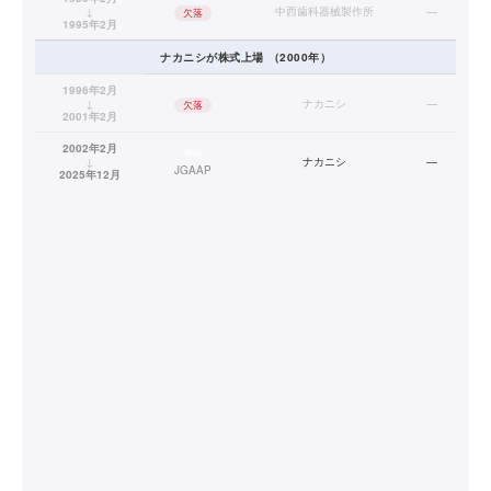
↓
中西歯科器械製作所
—
欠落
1995年2月
ナカニシ
が株式上場
（
2000
年）
1996年2月
↓
ナカニシ
—
欠落
2001年2月
2002年2月
連結
↓
ナカニシ
—
JGAAP
2025年12月