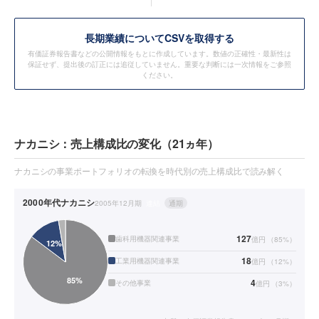
長期業績についてCSVを取得する
有価証券報告書などの公開情報をもとに作成しています。数値の正確性・最新性は
保証せず、提出後の訂正には追従していません。重要な判断には一次情報をご参照
ください。
ナカニシ：売上構成比の変化（21ヵ年）
ナカニシの事業ポートフォリオの転換を時代別の売上構成比で読み解く
2000年代
ナカニシ
2005年12月期
連結
通期
127
歯科用機器関連事業
億円
（
85
%）
18
工業用機器関連事業
億円
（
12
%）
4
その他事業
億円
（
3
%）