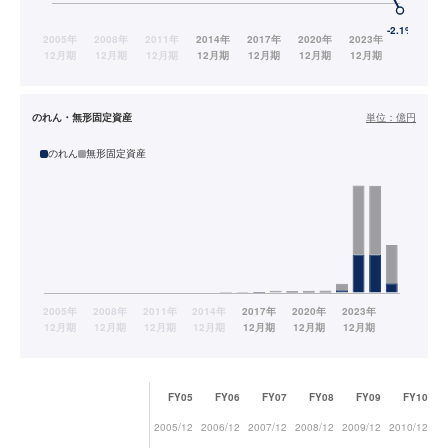
のれん・無形固定資産
単位：
億円
のれん
無形固定資産
FY05
FY06
FY07
FY08
FY09
FY10
2005/12
2006/12
2007/12
2008/12
2009/12
2010/12
20