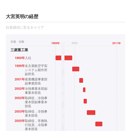
大宮英明の経歴
社長就任に至るキャリア
所属・役職
1969
年
╱╱
2000
2011
年
三菱重工業
入社
1969
年
名古屋航空宇宙
1999
年
システム製作所
副所長
産業機器事業部
2001
年
副事業部長
冷熱事業本部副
2002
年
事業本部長
取締役，冷熱事
2002
年
業本部副事業本
部長
取締役，冷熱事
2003
年
業本部長
取締役，常務執
2005
年
行役員，冷熱事
業本部長