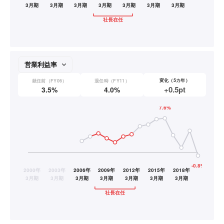
変化（5カ年）
就任前（FY06）
退任時（FY11）
+0.5pt
3.5%
4.0%