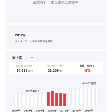
経営方針・主な施策は調査中
2012
年
キャタピラーとの合弁契約を解消
変化（5カ年）
就任前（FY06）
退任時（FY11）
-8%
30,685
28,209
億円
億円