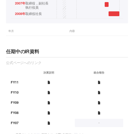
取締役，副社長
2007
年
執行役員
取締役社長
2008
年
年月
内容
任期中のIR資料
公式ページへのリンク
決算説明
統合報告
FY11
FY10
FY09
FY08
FY07