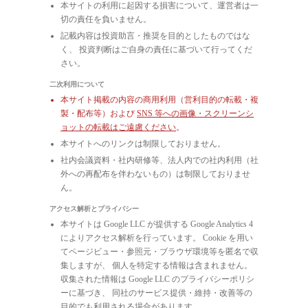
本サイトの利用に起因する損害について、運営者は一
切の責任を負いません。
記載内容は投資助言・推奨を目的としたものではな
く、 投資判断はご自身の責任に基づいて行ってくだ
さい。
二次利用について
本サイト掲載の内容の商用利用（営利目的の転載・複
製・配布等）および
SNS 等への画像・スクリーンシ
ョットの転載はご遠慮ください
。
本サイトへのリンクは制限しておりません。
社内会議資料・社内研修等、法人内での社内利用（社
外への再配布を伴わないもの）は制限しておりませ
ん。
アクセス解析とプライバシー
本サイトは Google LLC が提供する Google Analytics 4
によりアクセス解析を行っています。 Cookie を用い
てページビュー・参照元・ブラウザ環境等を匿名で収
集しますが、 個人を特定する情報は含まれません。
収集された情報は Google LLC のプライバシーポリシ
ーに基づき、 同社のサービス提供・維持・改善等の
目的でも利用される場合があります。