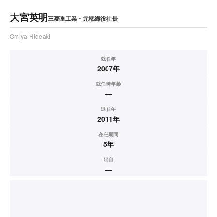
大宮英明
三菱重工業・元取締役社長
Omiya Hideaki
就任年
2007年
就任時年齢
—
退任年
2011年
在任期間
5年
出自
—