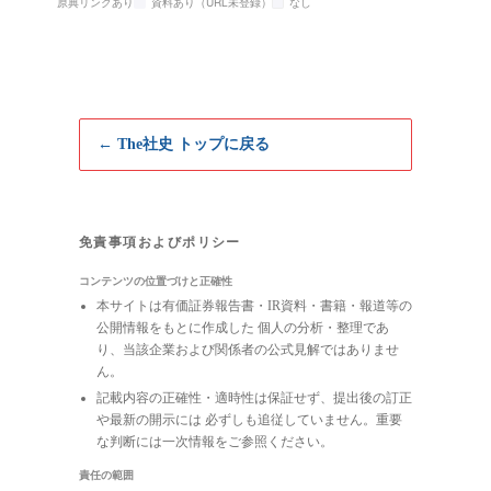
原典リンクあり
資料あり（URL未登録）
なし
← The社史 トップに戻る
免責事項およびポリシー
コンテンツの位置づけと正確性
本サイトは有価証券報告書・IR資料・書籍・報道等の
公開情報をもとに作成した 個人の分析・整理であ
り、当該企業および関係者の公式見解ではありませ
ん。
記載内容の正確性・適時性は保証せず、提出後の訂正
や最新の開示には 必ずしも追従していません。重要
な判断には一次情報をご参照ください。
責任の範囲