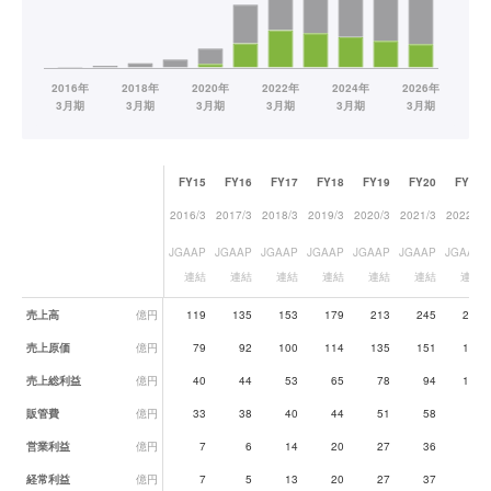
FY15
FY16
FY17
FY18
FY19
FY20
FY21
2016/3
2017/3
2018/3
2019/3
2020/3
2021/3
2022/3
JGAAP
JGAAP
JGAAP
JGAAP
JGAAP
JGAAP
JGAAP
連結
連結
連結
連結
連結
連結
連結
業績データ一覧
売上高
億円
119
135
153
179
213
245
298
売上原価
億円
79
92
100
114
135
151
183
売上総利益
億円
40
44
53
65
78
94
115
販管費
億円
33
38
40
44
51
58
74
営業利益
億円
7
6
14
20
27
36
41
経常利益
億円
7
5
13
20
27
37
42