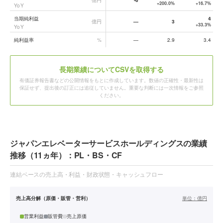
億円
-6
+200.0%
+16.7%
YoY
当期純利益
4
億円
—
3
+33.3%
YoY
純利益率
%
—
2.9
3.4
長期業績についてCSVを取得する
有価証券報告書などの公開情報をもとに作成しています。数値の正確性・最新性は
保証せず、提出後の訂正には追従していません。重要な判断には一次情報をご参照
ください。
ジャパンエレベーターサービスホールディングスの業績
推移（11ヵ年）：PL・BS・CF
連結ベースの売上高・利益・財政状態・キャッシュフロー
売上高分解（原価・販管・営利）
単位：
億円
営業利益
販管費
売上原価