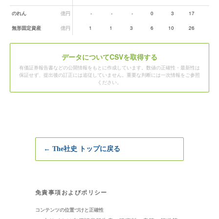
のれん
億円
-
-
-
0
3
17
26
無形固定資産
億円
1
1
3
6
10
26
43
データ
についてCSVを取得する
有価証券報告書などの公開情報をもとに作成しています。数値の正確性・最新性は
保証せず、提出後の訂正には追従していません。重要な判断には一次情報をご参照
ください。
← The社史 トップに戻る
免責事項およびポリシー
コンテンツの位置づけと正確性