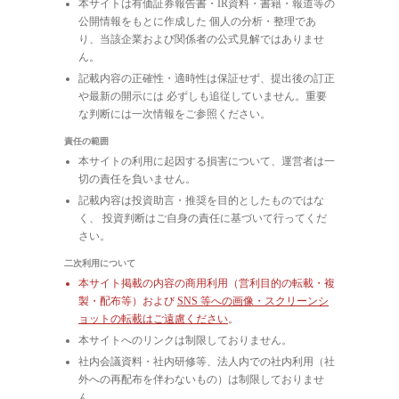
本サイトは有価証券報告書・IR資料・書籍・報道等の
公開情報をもとに作成した 個人の分析・整理であ
り、当該企業および関係者の公式見解ではありませ
ん。
記載内容の正確性・適時性は保証せず、提出後の訂正
や最新の開示には 必ずしも追従していません。重要
な判断には一次情報をご参照ください。
責任の範囲
本サイトの利用に起因する損害について、運営者は一
切の責任を負いません。
記載内容は投資助言・推奨を目的としたものではな
く、 投資判断はご自身の責任に基づいて行ってくだ
さい。
二次利用について
本サイト掲載の内容の商用利用（営利目的の転載・複
製・配布等）および
SNS 等への画像・スクリーンシ
ョットの転載はご遠慮ください
。
本サイトへのリンクは制限しておりません。
社内会議資料・社内研修等、法人内での社内利用（社
外への再配布を伴わないもの）は制限しておりませ
ん。