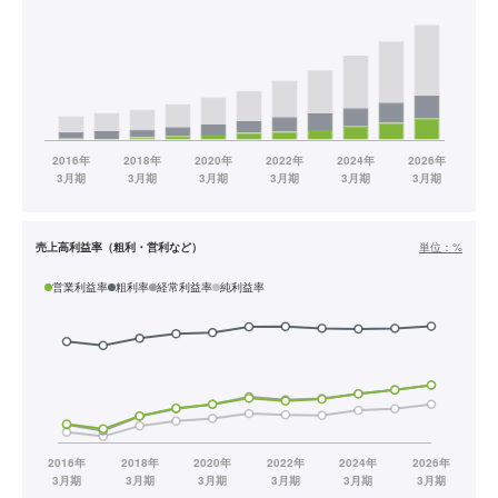
売上高利益率（粗利・営利など）
単位：
%
営業利益率
粗利率
経常利益率
純利益率