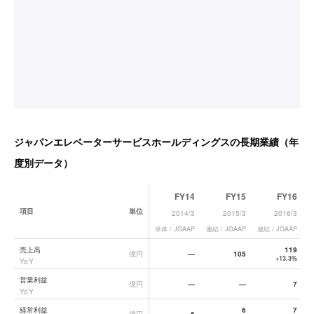
ジャパンエレベーターサービスホールディングス
の長期業績（年
度別データ）
FY14
FY15
FY16
項目
単位
2014/3
2015/3
2016/3
単体 / JGAAP
連結 / JGAAP
連結 / JGAAP
連
ジャパンエレベーターサービスホールディングス
の長期業績データ一覧
売上高
119
億円
—
105
+13.3%
YoY
営業利益
億円
—
—
7
YoY
経常利益
6
7