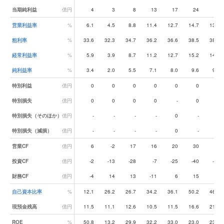
当期純利益
億円
4
3
8
13
17
24
27
営業利益率
%
6.1
4.5
8.8
11.4
12.7
14.7
13.8
粗利率
%
33.6
32.3
34.7
36.2
36.6
38.5
38.6
経常利益率
%
5.9
3.9
8.7
11.2
12.7
15.2
14.2
純利益率
%
3.4
2.0
5.5
7.1
8.0
9.6
9.2
特別利益
億円
0
0
0
0
0
0
0
特別損失
億円
0
0
0
0
-
0
0
特別損失（そのほか）
億円
-
-
-
-
0
-
-
特別損失（減損）
億円
-
-
-
-
0
-
-
営業CF
億円
6
-2
17
16
20
30
30
投資CF
億円
-2
-13
-28
-7
-25
-40
-33
財務CF
億円
-4
14
13
-11
6
15
8
自己資本比率
%
12.1
26.2
26.7
34.2
36.1
50.2
46.0
現預金残高
億円
11.5
11.1
12.6
10.5
11.5
16.6
21.6
ROE
%
50.8
13.2
29.9
32.2
33.0
23.0
23.4