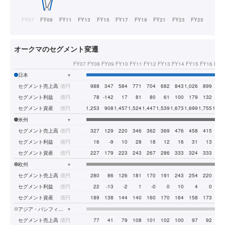
オークマのセグメント変遷
FY07
FY08
FY09
FY10
FY11
FY12
FY13
FY14
FY15
FY16
FY1
日本
▾
セグメント売上高
億円
988
347
584
771
704
682
843
1,026
899
94
セグメント利益
億円
78
-142
17
81
80
61
100
179
132
16
セグメント資産
億円
1,253
908
1,457
1,524
1,447
1,539
1,673
1,699
1,755
1,93
米州
▾
セグメント売上高
億円
327
129
220
346
362
369
476
458
415
47
セグメント利益
億円
16
-9
10
28
18
12
16
31
13
2
セグメント資産
億円
227
179
223
243
267
286
333
324
333
37
欧州
▾
セグメント売上高
億円
280
86
126
181
170
191
243
254
220
26
セグメント利益
億円
22
-13
-2
1
-0
0
10
4
0
セグメント資産
億円
189
138
144
140
160
170
164
158
173
18
アジア・パシフィック
▾
セグメント売上高
億円
77
41
79
108
101
102
100
97
92
13