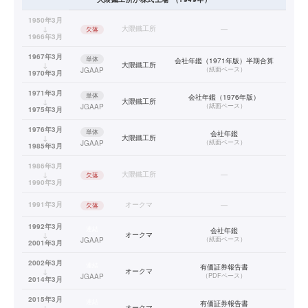
1950年3月
↓
大隈鐵工所
—
欠落
1966年3月
1967年3月
単体
会社年鑑（1971年版）半期合算
↓
大隈鐵工所
（
紙面ベース
）
JGAAP
1970年3月
1971年3月
単体
会社年鑑（1976年版）
↓
大隈鐵工所
（
紙面ベース
）
JGAAP
1975年3月
1976年3月
単体
会社年鑑
↓
大隈鐵工所
（
紙面ベース
）
JGAAP
1985年3月
1986年3月
↓
大隈鐵工所
—
欠落
1990年3月
1991年3月
オークマ
—
欠落
1992年3月
連結
会社年鑑
↓
オークマ
（
紙面ベース
）
JGAAP
2001年3月
2002年3月
連結
有価証券報告書
↓
オークマ
（
PDFベース
）
JGAAP
2014年3月
2015年3月
連結
有価証券報告書
↓
オークマ