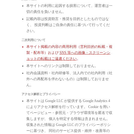
本サイトの利用に起因する損害について、運営者は一
切の責任を負いません。
記載内容は投資助言・推奨を目的としたものではな
く、 投資判断はご自身の責任に基づいて行ってくだ
さい。
二次利用について
本サイト掲載の内容の商用利用（営利目的の転載・複
製・配布等）および
SNS 等への画像・スクリーンシ
ョットの転載はご遠慮ください
。
本サイトへのリンクは制限しておりません。
社内会議資料・社内研修等、法人内での社内利用（社
外への再配布を伴わないもの）は制限しておりませ
ん。
アクセス解析とプライバシー
本サイトは Google LLC が提供する Google Analytics 4
によりアクセス解析を行っています。 Cookie を用い
てページビュー・参照元・ブラウザ環境等を匿名で収
集しますが、 個人を特定する情報は含まれません。
収集された情報は Google LLC のプライバシーポリシ
ーに基づき、 同社のサービス提供・維持・改善等の