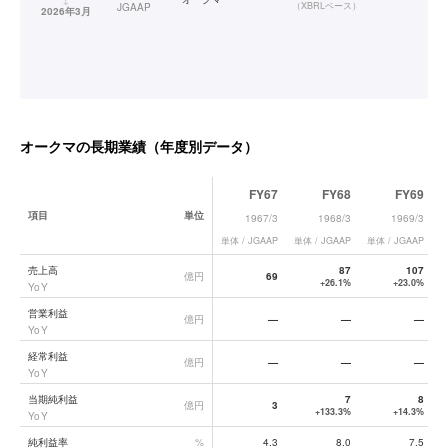
（
XBRLベース
）
JGAAP
2026年3月
オークマ
の長期業績（年度別データ）
FY67
FY68
FY69
項目
単位
1967/3
1968/3
1969/3
単体 / JGAAP
単体 / JGAAP
単体 / JGAAP
単
オークマ
の長期業績データ一覧
売上高
87
107
億円
69
+26.1%
+23.0%
YoY
営業利益
億円
—
—
—
YoY
経常利益
億円
—
—
—
YoY
当期純利益
7
8
億円
3
+133.3%
+14.3%
YoY
純利益率
%
4.3
8.0
7.5