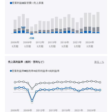
営業利益
販管費
売上原価
売上高利益率（粗利・営利など）
単位：
%
営業利益率
粗利率
経常利益率
純利益率