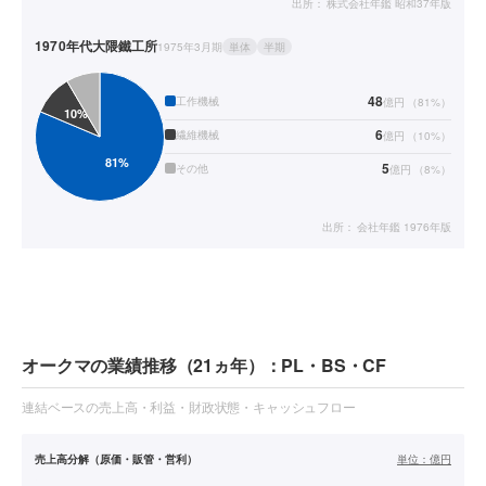
出所：
株式会社年鑑 昭和37年版
1970年代
大隈鐵工所
1975年3月期
単体
半期
48
工作機械
億円
（
81
%）
6
繊維機械
億円
（
10
%）
5
その他
億円
（
8
%）
出所：
会社年鑑 1976年版
オークマの業績推移（21ヵ年）：PL・BS・CF
連結ベースの売上高・利益・財政状態・キャッシュフロー
売上高分解（原価・販管・営利）
単位：
億円