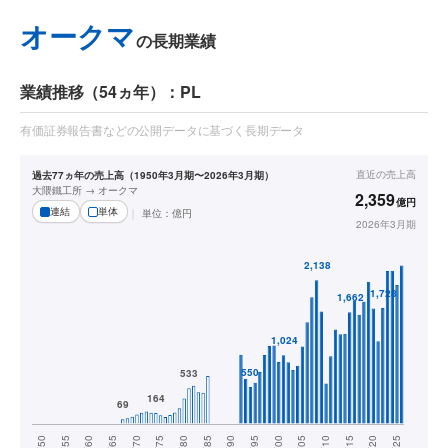
オークマ
の長期業績
業績推移（54ヵ年）：PL
有価証券報告書などの公開データに基づく長期データ
直近の
売上高
過去77ヵ年の売上高（1950年3月期〜2026年3月期）
大隈鐵工所 → オークマ
2,359
億円
連結
単体
単位：
億円
2026年3月期