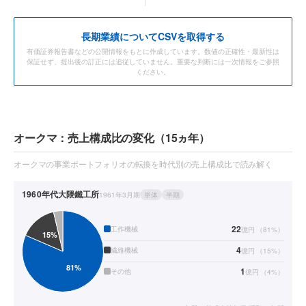
長期業績についてCSVを取得する
有価証券報告書などの公開情報をもとに作成しています。数値の正確性・最新性は
保証せず、提出後の訂正には追従していません。重要な判断には一次情報をご参照
ください。
オークマ：売上構成比の変化（15ヵ年）
オークマの事業ポートフォリオの転換を時代別の売上構成比で読み解く
1960年代
大隈鐵工所
1961年3月期
単体
半期
22
工作機械
億円
（
81
%）
4
繊維機械
億円
（
15
%）
1
その他
億円
（
4
%）