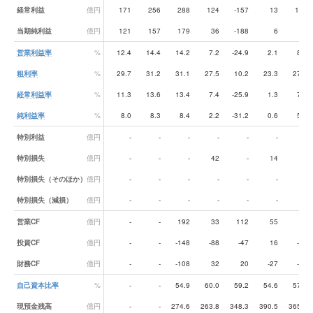
経常利益
億円
171
256
288
124
-157
13
102
当期純利益
億円
121
157
179
36
-188
6
83
営業利益率
%
12.4
14.4
14.2
7.2
-24.9
2.1
8.1
粗利率
%
29.7
31.2
31.1
27.5
10.2
23.3
27.2
経常利益率
%
11.3
13.6
13.4
7.4
-25.9
1.3
7.3
純利益率
%
8.0
8.3
8.4
2.2
-31.2
0.6
5.9
特別利益
億円
-
-
-
-
-
-
-
特別損失
億円
-
-
-
42
-
14
1
特別損失（そのほか）
億円
-
-
-
-
-
-
-
特別損失（減損）
億円
-
-
-
-
-
-
-
営業CF
億円
-
-
192
33
112
55
51
投資CF
億円
-
-
-148
-88
-47
16
-17
財務CF
億円
-
-
-108
32
20
-27
-54
自己資本比率
%
-
-
54.9
60.0
59.2
54.6
57.1
現預金残高
億円
-
-
274.6
263.8
348.3
390.5
365.2