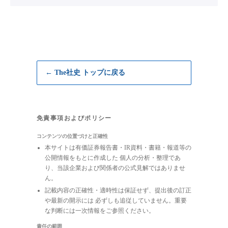
← The社史 トップに戻る
免責事項およびポリシー
コンテンツの位置づけと正確性
本サイトは有価証券報告書・IR資料・書籍・報道等の
公開情報をもとに作成した 個人の分析・整理であ
り、当該企業および関係者の公式見解ではありませ
ん。
記載内容の正確性・適時性は保証せず、提出後の訂正
や最新の開示には 必ずしも追従していません。重要
な判断には一次情報をご参照ください。
責任の範囲