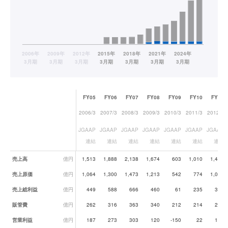
FY05
FY06
FY07
FY08
FY09
FY10
FY11
2006/3
2007/3
2008/3
2009/3
2010/3
2011/3
2012/3
JGAAP
JGAAP
JGAAP
JGAAP
JGAAP
JGAAP
JGAAP
連結
連結
連結
連結
連結
連結
連結
業績データ一覧
売上高
億円
1,513
1,888
2,138
1,674
603
1,010
1,406
売上原価
億円
1,064
1,300
1,473
1,213
542
774
1,023
売上総利益
億円
449
588
666
460
61
235
382
販管費
億円
262
316
363
340
212
214
269
営業利益
億円
187
273
303
120
-150
22
113