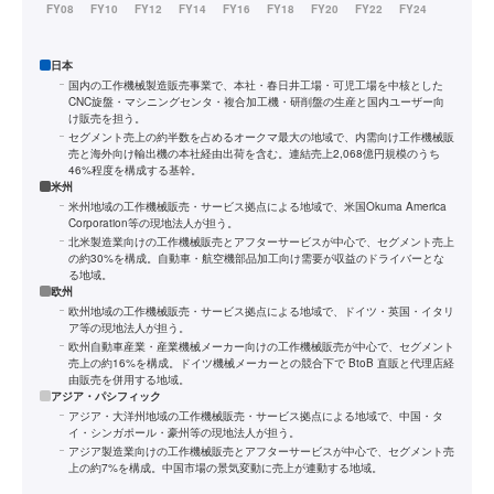
日本
国内の工作機械製造販売事業で、本社・春日井工場・可児工場を中核とした
CNC旋盤・マシニングセンタ・複合加工機・研削盤の生産と国内ユーザー向
け販売を担う。
セグメント売上の約半数を占めるオークマ最大の地域で、内需向け工作機械販
売と海外向け輸出機の本社経由出荷を含む。連結売上2,068億円規模のうち
46%程度を構成する基幹。
米州
米州地域の工作機械販売・サービス拠点による地域で、米国Okuma America
Corporation等の現地法人が担う。
北米製造業向けの工作機械販売とアフターサービスが中心で、セグメント売上
の約30%を構成。自動車・航空機部品加工向け需要が収益のドライバーとな
る地域。
欧州
欧州地域の工作機械販売・サービス拠点による地域で、ドイツ・英国・イタリ
ア等の現地法人が担う。
欧州自動車産業・産業機械メーカー向けの工作機械販売が中心で、セグメント
売上の約16%を構成。ドイツ機械メーカーとの競合下で BtoB 直販と代理店経
由販売を併用する地域。
アジア・パシフィック
アジア・大洋州地域の工作機械販売・サービス拠点による地域で、中国・タ
イ・シンガポール・豪州等の現地法人が担う。
アジア製造業向けの工作機械販売とアフターサービスが中心で、セグメント売
上の約7%を構成。中国市場の景気変動に売上が連動する地域。