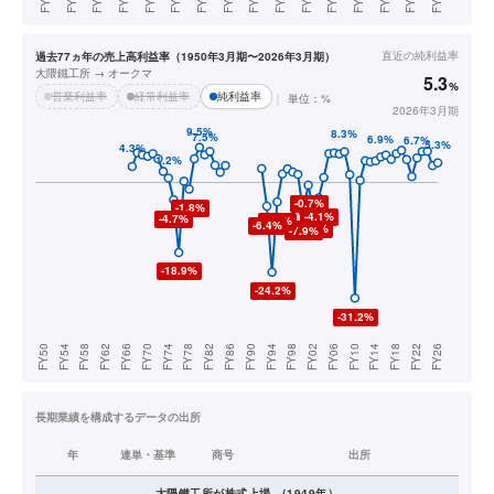
直近の
純利益率
過去77ヵ年の売上高利益率（1950年3月期〜2026年3月期）
大隈鐵工所 → オークマ
5.3
%
営業利益率
経常利益率
純利益率
単位：%
2026年3月期
長期業績を構成するデータの出所
年
連単・基準
商号
出所
大隈鐵工所
が株式上場
（
1949
年）