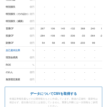
特別損失
億円
-
-
-
-
-
-
-
特別損失（そのほか）
億円
-
-
-
-
-
-
-
特別損失（減損）
億円
-
-
-
-
-
-
-
営業CF
億円
267
106
145
-132
368
240
136
投資CF
億円
-284
-108
-160
-336
-33
-364
-265
財務CF
億円
54
58
-45
559
-233
99
98
自己資本比率
%
-
-
-
-
-
-
-
現預金残高
億円
-
-
-
-
-
-
-
ROE
%
-
-
-
-
-
-
-
のれん
億円
-
-
-
-
-
-
-
無形固定資産
億円
-
-
-
-
-
-
-
データ
についてCSVを取得する
有価証券報告書などの公開情報をもとに作成しています。数値の正確性・最新性は
保証せず、提出後の訂正には追従していません。重要な判断には一次情報をご参照
ください。