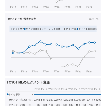
セグメント投下資本利益率
単位：
%
タイヤ事業
ダイバーテック事業
タイヤ事業
自動車部品事
FY10-FY17
FY18-FY25
TOYOTIREのセグメント変遷
FY10
FY11
FY12
FY13
FY14
FY15
FY16
FY17
FY18
FY19
FY2
タイヤ事業
▾
セグメント売上高
億円
2,166
2,417
2,287
2,897
3,122
3,255
3,039
3,271
3,417
3,328
3,06
セグメント利益
億円
89
103
130
338
453
580
454
460
469
414
38