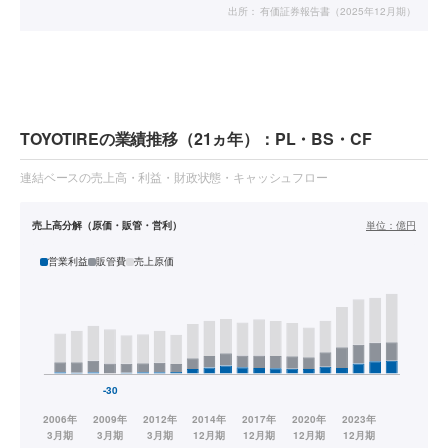
出所：
有価証券報告書（2025年12月期）
TOYOTIREの業績推移（21ヵ年）：PL・BS・CF
連結ベースの売上高・利益・財政状態・キャッシュフロー
売上高分解（原価・販管・営利）
単位：
億円
営業利益
販管費
売上原価