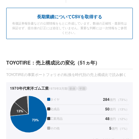
長期業績についてCSVを取得する
有価証券報告書などの公開情報をもとに作成しています。数値の正確性・最新性は
保証せず、提出後の訂正には追従していません。重要な判断には一次情報をご参照
ください。
TOYOTIRE：売上構成比の変化（51ヵ年）
TOYOTIREの事業ポートフォリオの転換を時代別の売上構成比で読み解く
1970年代
東洋ゴム工業
1975年3月期
単体
半期
284
タイヤ
億円
（
73
%）
50
化成品
億円
（
13
%）
48
工業用品
億円
（
12
%）
5
その他
億円
（
1
%）