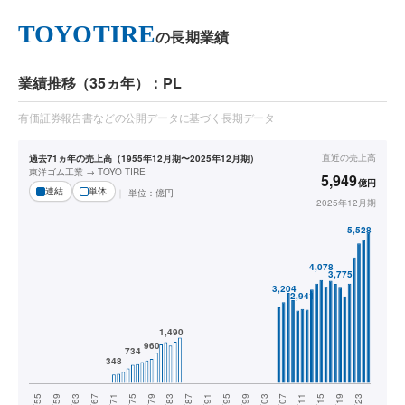
TOYOTIRE
の長期業績
業績推移（35ヵ年）：PL
有価証券報告書などの公開データに基づく長期データ
直近の
売上高
過去71ヵ年の売上高（1955年12月期〜2025年12月期）
東洋ゴム工業 → TOYO TIRE
5,949
億円
連結
単体
単位：
億円
2025年12月期