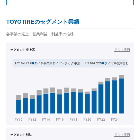
TOYOTIREのセグメント業績
各事業の売上・営業利益・利益率の推移
セグメント売上高
単位：
億円
タイヤ事業
ダイバーテック事業
タイヤ事業
自動車部品
FY10-FY17
FY18-FY25
セグメント利益
単位：
億円