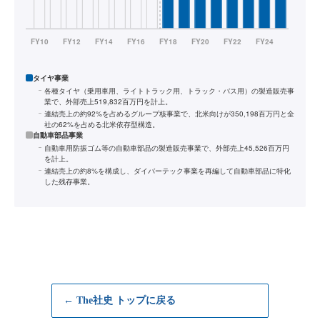
タイヤ事業
各種タイヤ（乗用車用、ライトトラック用、トラック・バス用）の製造販売事
業で、外部売上519,832百万円を計上。
連結売上の約92%を占めるグループ核事業で、北米向けが350,198百万円と全
社の62%を占める北米依存型構造。
自動車部品事業
自動車用防振ゴム等の自動車部品の製造販売事業で、外部売上45,526百万円
を計上。
連結売上の約8%を構成し、ダイバーテック事業を再編して自動車部品に特化
した残存事業。
← The社史 トップに戻る