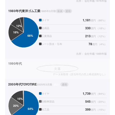
出所：
会社年鑑 1976年版
1980年代
東洋ゴム工業
1985年3月期
単体
通期
1,181
タイヤ
億円
（
66
%）
330
化成品
億円
（
18
%）
213
工業用品
億円
（
12
%）
78
シート防水・引布
億円
（
4
%）
出所：
会社年鑑 1986年版
1990年代
欠落
データ未取得（該当年代の売上構成資料なし）
2000年代
TOYOTIRE
2005年3月期
連結
通期
1,739
タイヤ
億円
（
64
%）
545
自動車部品
億円
（
20
%）
399
化工品
億円
（
15
%）