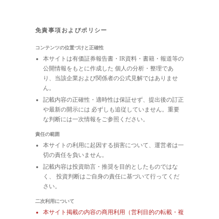
免責事項およびポリシー
コンテンツの位置づけと正確性
本サイトは有価証券報告書・IR資料・書籍・報道等の
公開情報をもとに作成した 個人の分析・整理であ
り、当該企業および関係者の公式見解ではありませ
ん。
記載内容の正確性・適時性は保証せず、提出後の訂正
や最新の開示には 必ずしも追従していません。重要
な判断には一次情報をご参照ください。
責任の範囲
本サイトの利用に起因する損害について、運営者は一
切の責任を負いません。
記載内容は投資助言・推奨を目的としたものではな
く、 投資判断はご自身の責任に基づいて行ってくだ
さい。
二次利用について
本サイト掲載の内容の商用利用（営利目的の転載・複