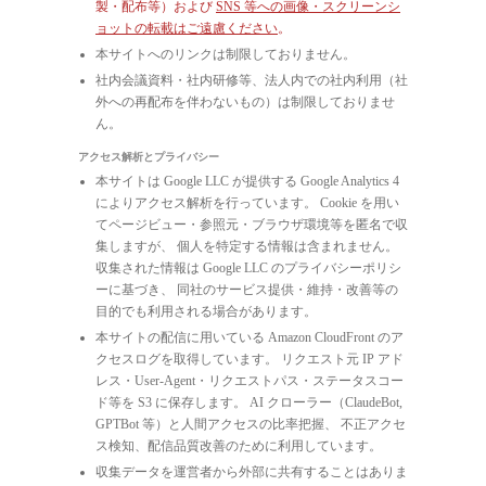
製・配布等）および
SNS 等への画像・スクリーンシ
ョットの転載はご遠慮ください
。
本サイトへのリンクは制限しておりません。
社内会議資料・社内研修等、法人内での社内利用（社
外への再配布を伴わないもの）は制限しておりませ
ん。
アクセス解析とプライバシー
本サイトは Google LLC が提供する Google Analytics 4
によりアクセス解析を行っています。 Cookie を用い
てページビュー・参照元・ブラウザ環境等を匿名で収
集しますが、 個人を特定する情報は含まれません。
収集された情報は Google LLC のプライバシーポリシ
ーに基づき、 同社のサービス提供・維持・改善等の
目的でも利用される場合があります。
本サイトの配信に用いている Amazon CloudFront のア
クセスログを取得しています。 リクエスト元 IP アド
レス・User-Agent・リクエストパス・ステータスコー
ド等を S3 に保存します。 AI クローラー（ClaudeBot,
GPTBot 等）と人間アクセスの比率把握、 不正アクセ
ス検知、配信品質改善のために利用しています。
収集データを運営者から外部に共有することはありま