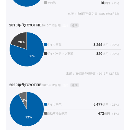
16
その他
億円
（
1
%）
出所：
有価証券報告書（2005年3月期）
2010年代
TOYOTIRE
2015年12月期
連結
通期
3,255
タイヤ事業
億円
（
80
%）
820
ダイバーテック事業
億円
（
20
%）
出所：
有価証券報告書（2015年12月期）
2020年代
TOYOTIRE
2025年12月期
連結
通期
5,477
タイヤ事業
億円
（
92
%）
472
自動車部品事業
億円
（
8
%）