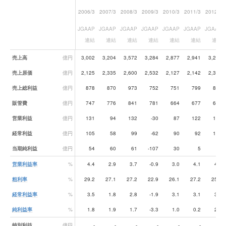
2006/3
2007/3
2008/3
2009/3
2010/3
2011/3
2012/3
JGAAP
JGAAP
JGAAP
JGAAP
JGAAP
JGAAP
JGAAP
連結
連結
連結
連結
連結
連結
連結
業績データ一覧
売上高
億円
3,002
3,204
3,572
3,284
2,877
2,941
3,206
売上原価
億円
2,125
2,335
2,600
2,532
2,127
2,142
2,381
売上総利益
億円
878
870
973
752
751
799
825
販管費
億円
747
776
841
781
664
677
696
営業利益
億円
131
94
132
-30
87
122
129
経常利益
億円
105
58
99
-62
90
92
108
当期純利益
億円
54
60
61
-107
30
5
67
営業利益率
%
4.4
2.9
3.7
-0.9
3.0
4.1
4.0
粗利率
%
29.2
27.1
27.2
22.9
26.1
27.2
25.7
経常利益率
%
3.5
1.8
2.8
-1.9
3.1
3.1
3.4
純利益率
%
1.8
1.9
1.7
-3.3
1.0
0.2
2.1
特別利益
億円
-
-
-
-
-
-
-