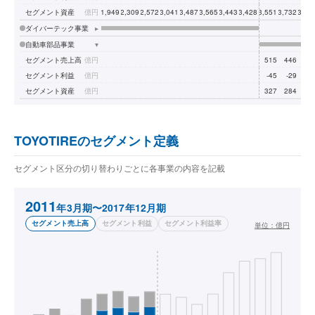
セグメント資産
億円
1,949
2,309
2,572
3,041
3,487
3,565
3,443
3,428
3,551
3,732
3,61
ダイバーテック事業
▸
自動車部品事業
▾
セグメント売上高
億円
515
446
37
セグメント利益
億円
-45
-29
-2
セグメント資産
億円
327
284
24
TOYOTIREのセグメント定義
セグメント区分の切り替わりごとに各事業の内容を記載
2011
年3月期〜2017年12月期
セグメント売上高
セグメント利益
セグメント利益率
単位：
億円