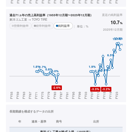
直近の
純利益率
過去71ヵ年の売上高利益率（1955年12月期〜2025年12月期）
東洋ゴム工業 → TOYO TIRE
10.7
%
営業利益率
経常利益率
純利益率
単位：%
2025年12月期
長期業績を構成するデータの出所
年
連単・基準
商号
出所
東洋ゴム工業
が株式上場
（
1955
年）