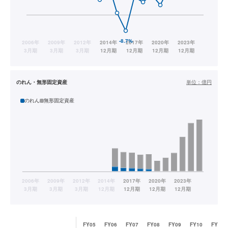
のれん・無形固定資産
単位：
億円
のれん
無形固定資産
FY05
FY06
FY07
FY08
FY09
FY10
FY11