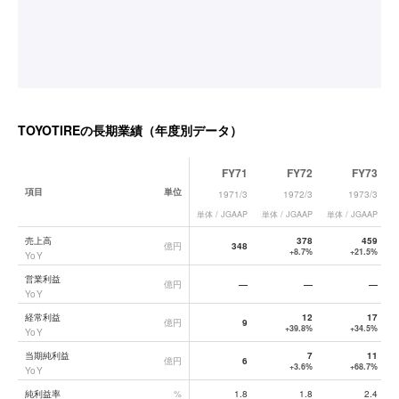
TOYOTIRE
の長期業績（年度別データ）
FY71
FY72
FY73
項目
単位
1971/3
1972/3
1973/3
単体 / JGAAP
単体 / JGAAP
単体 / JGAAP
単
TOYOTIRE
の長期業績データ一覧
売上高
378
459
億円
348
+8.7%
+21.5%
YoY
営業利益
億円
—
—
—
YoY
経常利益
12
17
億円
9
+39.8%
+34.5%
YoY
当期純利益
7
11
億円
6
+3.6%
+68.7%
YoY
純利益率
%
1.8
1.8
2.4